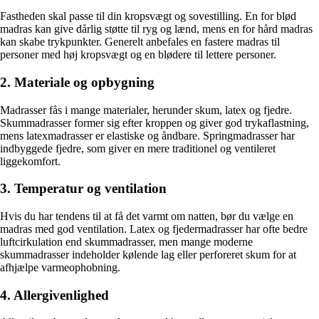
Fastheden skal passe til din kropsvægt og sovestilling. En for blød
madras kan give dårlig støtte til ryg og lænd, mens en for hård madras
kan skabe trykpunkter. Generelt anbefales en fastere madras til
personer med høj kropsvægt og en blødere til lettere personer.
2. Materiale og opbygning
Madrasser fås i mange materialer, herunder skum, latex og fjedre.
Skummadrasser former sig efter kroppen og giver god trykaflastning,
mens latexmadrasser er elastiske og åndbare. Springmadrasser har
indbyggede fjedre, som giver en mere traditionel og ventileret
liggekomfort.
3. Temperatur og ventilation
Hvis du har tendens til at få det varmt om natten, bør du vælge en
madras med god ventilation. Latex og fjedermadrasser har ofte bedre
luftcirkulation end skummadrasser, men mange moderne
skummadrasser indeholder kølende lag eller perforeret skum for at
afhjælpe varmeophobning.
4. Allergivenlighed