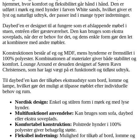
hjemmet, hvor komfort og fleksibilitet går hånd i hånd. Den er
udført i mørk eg med hynder i farven White sands, hvilket giver et
lyst og naturligt udtryk, der passer ind i mange typer indretninger.
Daybed’en er designet til at fungere som et afslappende møbel i
stuen, entréen eller gæsteværelset. Den kan bruges som ekstra
soveplads, når der er behov for det, og dens enkle form gør den let
at kombinere med andre møbler.
Konstruktionen består af eg og MDF, mens hynderne er fremstillet i
100% polyester. Kombinationen af materialer giver både stabilitet og
komfort. Lounge Around er desuden designet af Søren Ravn
Christensen, som har lagt vægt på et funktionelt og tidløst udtryk.
Til daybed’en kan der tilkøbes ekstraudstyr som bord, lomme og
lampe, hvilket gør det muligt at tilpasse møblet efter individuelle
behov og rum.
Nordisk design:
Enkel og stilren form i mørk eg med lyse
hynder.
Multifunktionel anvendelse:
Kan bruges som sofa, daybed
eller ekstra soveplads.
Komfortabel konstruktion:
Polstrede hynder i 100%
polyester giver behagelig støtte.
Fleksibel indretning:
Mulighed for tilkøb af bord, lomme og