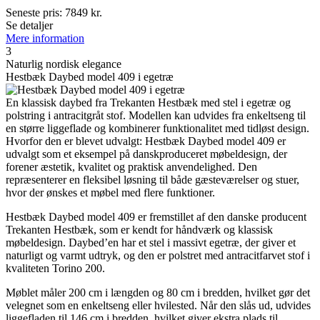
Seneste pris:
7849
kr.
Se detaljer
Mere information
3
Naturlig nordisk elegance
Hestbæk Daybed model 409 i egetræ
En klassisk daybed fra Trekanten Hestbæk med stel i egetræ og
polstring i antracitgråt stof. Modellen kan udvides fra enkeltseng til
en større liggeflade og kombinerer funktionalitet med tidløst design.
Hvorfor den er blevet udvalgt: Hestbæk Daybed model 409 er
udvalgt som et eksempel på danskproduceret møbeldesign, der
forener æstetik, kvalitet og praktisk anvendelighed. Den
repræsenterer en fleksibel løsning til både gæsteværelser og stuer,
hvor der ønskes et møbel med flere funktioner.
Hestbæk Daybed model 409 er fremstillet af den danske producent
Trekanten Hestbæk, som er kendt for håndværk og klassisk
møbeldesign. Daybed’en har et stel i massivt egetræ, der giver et
naturligt og varmt udtryk, og den er polstret med antracitfarvet stof i
kvaliteten Torino 200.
Møblet måler 200 cm i længden og 80 cm i bredden, hvilket gør det
velegnet som en enkeltseng eller hvilested. Når den slås ud, udvides
liggefladen til 146 cm i bredden, hvilket giver ekstra plads til