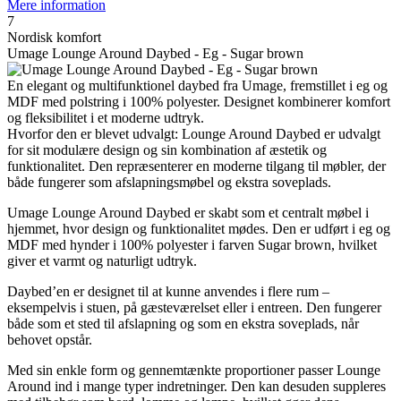
Mere information
7
Nordisk komfort
Umage Lounge Around Daybed - Eg - Sugar brown
En elegant og multifunktionel daybed fra Umage, fremstillet i eg og
MDF med polstring i 100% polyester. Designet kombinerer komfort
og fleksibilitet i et moderne udtryk.
Hvorfor den er blevet udvalgt: Lounge Around Daybed er udvalgt
for sit modulære design og sin kombination af æstetik og
funktionalitet. Den repræsenterer en moderne tilgang til møbler, der
både fungerer som afslapningsmøbel og ekstra soveplads.
Umage Lounge Around Daybed er skabt som et centralt møbel i
hjemmet, hvor design og funktionalitet mødes. Den er udført i eg og
MDF med hynder i 100% polyester i farven Sugar brown, hvilket
giver et varmt og naturligt udtryk.
Daybed’en er designet til at kunne anvendes i flere rum –
eksempelvis i stuen, på gæsteværelset eller i entreen. Den fungerer
både som et sted til afslapning og som en ekstra soveplads, når
behovet opstår.
Med sin enkle form og gennemtænkte proportioner passer Lounge
Around ind i mange typer indretninger. Den kan desuden suppleres