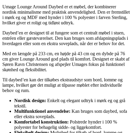
Umage Lounge Around Daybed er et møbel, der kombinerer
nordisk minimalisme med praktisk anvendelighed. Den er fremstillet
i mørk eg og MDF med hynder i 100 % polyester i farven Sterling,
hvilket giver et roligt og tidløst udtryk.
Daybed’en er designet til at fungere som et centralt møbel i stuen,
entréen eller gæsteværelset. Den kan bruges som afslapningsplads i
hverdagen eller som en ekstra soveplads, når der er behov for det.
Med en længde på 233 cm, en højde på 43 cm og en dybde på 76
cm giver Lounge Around god plads til komfort. Designet er skabt af
Søren Ravn Christensen og afspejler Umages fokus på funktionel
skønhed og fleksibilitet.
Til daybed’en kan der tilkøbes ekstraudstyr som bord, lomme og
lampe, hvilket gør det muligt at tilpasse møblet efter individuelle
behov og rum.
Nordisk design:
Enkelt og elegant udtryk i mørk eg og grå
tekstil.
Multifunktionel anvendelse:
Kan bruges som daybed, sofa
eller ekstra soveplads.
Komfortabel konstruktion:
Polstrede hynder i 100 %
polyester for behagelig sidde- og liggekomfort.
Fleksibelt design:
Mulighed for tilkøb af bord, lomme og