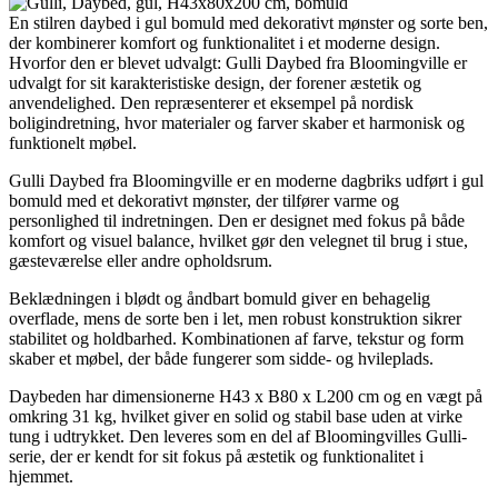
En stilren daybed i gul bomuld med dekorativt mønster og sorte ben,
der kombinerer komfort og funktionalitet i et moderne design.
Hvorfor den er blevet udvalgt: Gulli Daybed fra Bloomingville er
udvalgt for sit karakteristiske design, der forener æstetik og
anvendelighed. Den repræsenterer et eksempel på nordisk
boligindretning, hvor materialer og farver skaber et harmonisk og
funktionelt møbel.
Gulli Daybed fra Bloomingville er en moderne dagbriks udført i gul
bomuld med et dekorativt mønster, der tilfører varme og
personlighed til indretningen. Den er designet med fokus på både
komfort og visuel balance, hvilket gør den velegnet til brug i stue,
gæsteværelse eller andre opholdsrum.
Beklædningen i blødt og åndbart bomuld giver en behagelig
overflade, mens de sorte ben i let, men robust konstruktion sikrer
stabilitet og holdbarhed. Kombinationen af farve, tekstur og form
skaber et møbel, der både fungerer som sidde- og hvileplads.
Daybeden har dimensionerne H43 x B80 x L200 cm og en vægt på
omkring 31 kg, hvilket giver en solid og stabil base uden at virke
tung i udtrykket. Den leveres som en del af Bloomingvilles Gulli-
serie, der er kendt for sit fokus på æstetik og funktionalitet i
hjemmet.