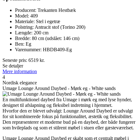
Producent: Trekanten Hestbæk
Model: 409
Materiale: Stel i egetræ
Polstring: Antracit stof (Torino 200)
Længde: 200 cm
Bredde: 80 cm (udslået: 146 cm)
Ben: Eg
Varenummer: HBDB409-Eg
Seneste pris:
6519
kr.
Se detaljer
Mere information
4
Nordisk elegance
Umage Lounge Around Daybed - Mørk eg - White sands
En multifunktionel daybed fra Umage i mørk eg med lyse hynder,
designet til afslapning og fleksibel indretning i hjemmet.
Hvorfor den er blevet udvalgt: Lounge Around Daybed er udvalgt
for sit kombinerede fokus på funktionalitet, æstetik og fleksibilitet.
Den repræsenterer et moderne bud på en daybed, der både fungerer
som hvileplads og som et stilrent møbel i stuen eller gæsteværelset.
Umage Lounge Around Daybed er skabt som et centralt møbel i