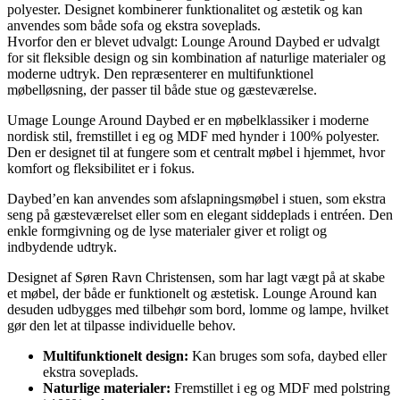
polyester. Designet kombinerer funktionalitet og æstetik og kan
anvendes som både sofa og ekstra soveplads.
Hvorfor den er blevet udvalgt: Lounge Around Daybed er udvalgt
for sit fleksible design og sin kombination af naturlige materialer og
moderne udtryk. Den repræsenterer en multifunktionel
møbelløsning, der passer til både stue og gæsteværelse.
Umage Lounge Around Daybed er en møbelklassiker i moderne
nordisk stil, fremstillet i eg og MDF med hynder i 100% polyester.
Den er designet til at fungere som et centralt møbel i hjemmet, hvor
komfort og fleksibilitet er i fokus.
Daybed’en kan anvendes som afslapningsmøbel i stuen, som ekstra
seng på gæsteværelset eller som en elegant siddeplads i entréen. Den
enkle formgivning og de lyse materialer giver et roligt og
indbydende udtryk.
Designet af Søren Ravn Christensen, som har lagt vægt på at skabe
et møbel, der både er funktionelt og æstetisk. Lounge Around kan
desuden udbygges med tilbehør som bord, lomme og lampe, hvilket
gør den let at tilpasse individuelle behov.
Multifunktionelt design:
Kan bruges som sofa, daybed eller
ekstra soveplads.
Naturlige materialer:
Fremstillet i eg og MDF med polstring