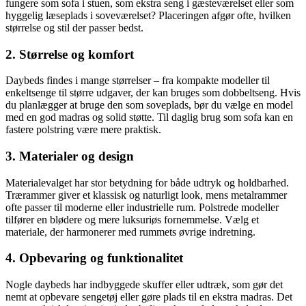
fungere som sofa i stuen, som ekstra seng i gæsteværelset eller som
hyggelig læseplads i soveværelset? Placeringen afgør ofte, hvilken
størrelse og stil der passer bedst.
2. Størrelse og komfort
Daybeds findes i mange størrelser – fra kompakte modeller til
enkeltsenge til større udgaver, der kan bruges som dobbeltseng. Hvis
du planlægger at bruge den som soveplads, bør du vælge en model
med en god madras og solid støtte. Til daglig brug som sofa kan en
fastere polstring være mere praktisk.
3. Materialer og design
Materialevalget har stor betydning for både udtryk og holdbarhed.
Trærammer giver et klassisk og naturligt look, mens metalrammer
ofte passer til moderne eller industrielle rum. Polstrede modeller
tilfører en blødere og mere luksuriøs fornemmelse. Vælg et
materiale, der harmonerer med rummets øvrige indretning.
4. Opbevaring og funktionalitet
Nogle daybeds har indbyggede skuffer eller udtræk, som gør det
nemt at opbevare sengetøj eller gøre plads til en ekstra madras. Det