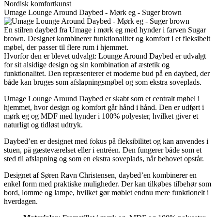
Nordisk komfortkunst
Umage Lounge Around Daybed - Mørk eg - Suger brown
En stilren daybed fra Umage i mørk eg med hynder i farven Sugar
brown. Designet kombinerer funktionalitet og komfort i et fleksibelt
møbel, der passer til flere rum i hjemmet.
Hvorfor den er blevet udvalgt: Lounge Around Daybed er udvalgt
for sit alsidige design og sin kombination af æstetik og
funktionalitet. Den repræsenterer et moderne bud på en daybed, der
både kan bruges som afslapningsmøbel og som ekstra soveplads.
Umage Lounge Around Daybed er skabt som et centralt møbel i
hjemmet, hvor design og komfort går hånd i hånd. Den er udført i
mørk eg og MDF med hynder i 100% polyester, hvilket giver et
naturligt og tidløst udtryk.
Daybed’en er designet med fokus på fleksibilitet og kan anvendes i
stuen, på gæsteværelset eller i entréen. Den fungerer både som et
sted til afslapning og som en ekstra soveplads, når behovet opstår.
Designet af Søren Ravn Christensen, daybed’en kombinerer en
enkel form med praktiske muligheder. Der kan tilkøbes tilbehør som
bord, lomme og lampe, hvilket gør møblet endnu mere funktionelt i
hverdagen.