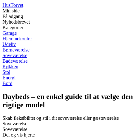
Hus
Torvet
Min side
Få adgang
Nyhedsbrevet
Kategorier
Garage
Hjemmekontor
Udeliv
Børneværelse
Soveværelse
Badeværelse
Køkken
Stol
Energi
Bord
Daybeds – en enkel guide til at vælge den
rigtige model
Skab fleksibilitet og stil i dit soveværelse eller gæsteværelse
Soveværelse
Soveværelse
Del og vis hjerte