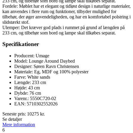
233 cm, og tilbehør som bord og lampe skal tilkøbes separat.
Fordele: Møblet har et elegant og tidløst design i naturlige materialer,
kan anvendes i flere rum og funktioner, tilbyder mulighed for
tilbehør, der øger anvendeligheden, og har en komfortabel polstring i
slidstærkt stof.
Ulemper: Det kræver god plads i rummet på grund af længden på
233 cm, og tilbehør som bord og lampe skal tilkøbes separat.
Specifikationer
Producent: Umage
Model: Lounge Around Daybed
Designer: Søren Ravn Christensen
Materiale: Eg, MDF og 100% polyester
Farve: White sands
Længde: 233 cm
Højde: 43 cm
Dybde: 76 cm
Varenr.: 5550C720-02
EAN: 5710302552026
Seneste pris:
10275
kr.
Se detaljer
Mere information
6