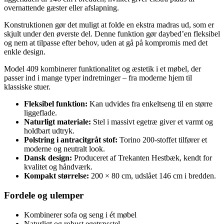
overnattende gæster eller afslapning.
Konstruktionen gør det muligt at folde en ekstra madras ud, som er
skjult under den øverste del. Denne funktion gør daybed’en fleksibel
og nem at tilpasse efter behov, uden at gå på kompromis med det
enkle design.
Model 409 kombinerer funktionalitet og æstetik i et møbel, der
passer ind i mange typer indretninger – fra moderne hjem til
klassiske stuer.
Fleksibel funktion:
Kan udvides fra enkeltseng til en større
liggeflade.
Naturligt materiale:
Stel i massivt egetræ giver et varmt og
holdbart udtryk.
Polstring i antracitgråt stof:
Torino 200-stoffet tilfører et
moderne og neutralt look.
Dansk design:
Produceret af Trekanten Hestbæk, kendt for
kvalitet og håndværk.
Kompakt størrelse:
200 × 80 cm, udslået 146 cm i bredden.
Fordele og ulemper
Kombinerer sofa og seng i ét møbel
Naturligt og robust egetræsstel