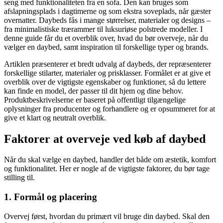
seng med funktionaliteten fra en sofa. Den kan bruges som
afslapningsplads i dagtimerne og som ekstra soveplads, når gæster
overnatter. Daybeds fås i mange størrelser, materialer og designs –
fra minimalistiske trærammer til luksuriøse polstrede modeller. I
denne guide får du et overblik over, hvad du bør overveje, når du
vælger en daybed, samt inspiration til forskellige typer og brands.
Artiklen præsenterer et bredt udvalg af daybeds, der repræsenterer
forskellige stilarter, materialer og prisklasser. Formålet er at give et
overblik over de vigtigste egenskaber og funktioner, så du lettere
kan finde en model, der passer til dit hjem og dine behov.
Produktbeskrivelserne er baseret på offentligt tilgængelige
oplysninger fra producenter og forhandlere og er opsummeret for at
give et klart og neutralt overblik.
Faktorer at overveje ved køb af daybed
Når du skal vælge en daybed, handler det både om æstetik, komfort
og funktionalitet. Her er nogle af de vigtigste faktorer, du bør tage
stilling til.
1. Formål og placering
Overvej først, hvordan du primært vil bruge din daybed. Skal den