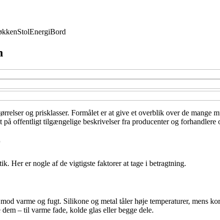
økken
Stol
Energi
Bord
n
størrelser og prisklasser. Formålet er at give et overblik over de mange
t på offentligt tilgængelige beskrivelser fra producenter og forhandlere 
r
. Her er nogle af de vigtigste faktorer at tage i betragtning.
r mod varme og fugt. Silikone og metal tåler høje temperaturer, mens ko
dem – til varme fade, kolde glas eller begge dele.