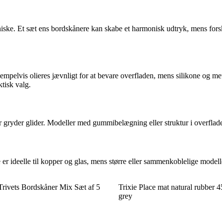
niske. Et sæt ens bordskånere kan skabe et harmonisk udtryk, mens fors
pelvis olieres jævnligt for at bevare overfladen, mens silikone og met
tisk valg.
er gryder glider. Modeller med gummibelægning eller struktur i overflade
 er ideelle til kopper og glas, mens større eller sammenkoblelige model
Trivets Bordskåner Mix Sæt af 5
Trixie Place mat natural rubber 
grey