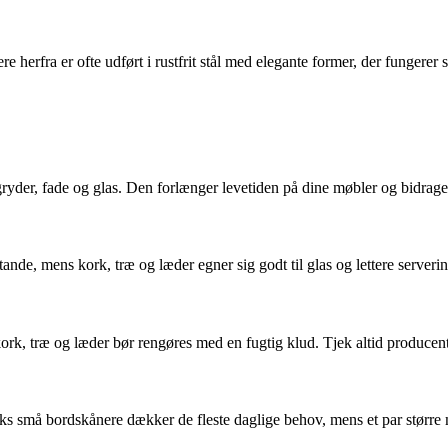
e herfra er ofte udført i rustfrit stål med elegante former, der fungere
ryder, fade og glas. Den forlænger levetiden på dine møbler og bidrage
nde, mens kork, træ og læder egner sig godt til glas og lettere serverin
rk, træ og læder bør rengøres med en fugtig klud. Tjek altid producent
eks små bordskånere dækker de fleste daglige behov, mens et par større m