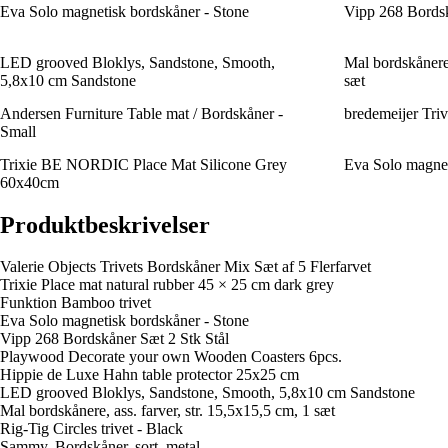
Eva Solo magnetisk bordskåner - Stone
Vipp 268 Bordsk
LED grooved Bloklys, Sandstone, Smooth,
Mal bordskånere,
5,8x10 cm Sandstone
sæt
Andersen Furniture Table mat / Bordskåner -
bredemeijer Triv
Small
Trixie BE NORDIC Place Mat Silicone Grey
Eva Solo magnet
60x40cm
Produktbeskrivelser
Valerie Objects Trivets Bordskåner Mix Sæt af 5 Flerfarvet
Trixie Place mat natural rubber 45 × 25 cm dark grey
Funktion Bamboo trivet
Eva Solo magnetisk bordskåner - Stone
Vipp 268 Bordskåner Sæt 2 Stk Stål
Playwood Decorate your own Wooden Coasters 6pcs.
Hippie de Luxe Hahn table protector 25x25 cm
LED grooved Bloklys, Sandstone, Smooth, 5,8x10 cm Sandstone
Mal bordskånere, ass. farver, str. 15,5x15,5 cm, 1 sæt
Rig-Tig Circles trivet - Black
Sammy, Bordskåner, sort, metal