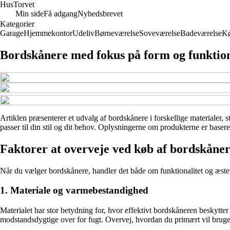
Hus
Torvet
Min side
Få adgang
Nyhedsbrevet
Kategorier
Garage
Hjemmekontor
Udeliv
Børneværelse
Soveværelse
Badeværelse
K
Bordskånere med fokus på form og funktio
Artiklen præsenterer et udvalg af bordskånere i forskellige materialer, 
passer til din stil og dit behov. Oplysningerne om produkterne er basere
Faktorer at overveje ved køb af bordskåne
Når du vælger bordskånere, handler det både om funktionalitet og æstetik
1. Materiale og varmebestandighed
Materialet har stor betydning for, hvor effektivt bordskåneren beskytte
modstandsdygtige over for fugt. Overvej, hvordan du primært vil bruge 