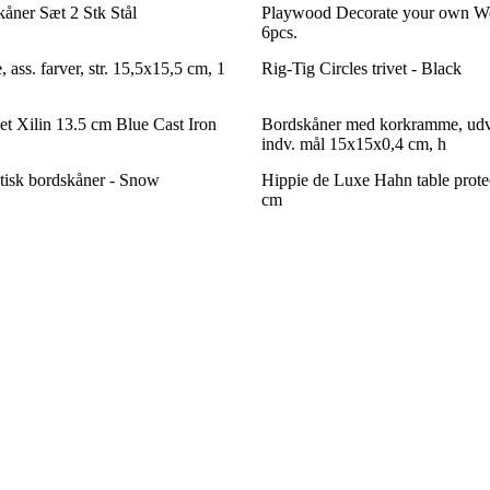
åner Sæt 2 Stk Stål
Playwood Decorate your own W
6pcs.
 ass. farver, str. 15,5x15,5 cm, 1
Rig-Tig Circles trivet - Black
et Xilin 13.5 cm Blue Cast Iron
Bordskåner med korkramme, udv
indv. mål 15x15x0,4 cm, h
isk bordskåner - Snow
Hippie de Luxe Hahn table prot
cm