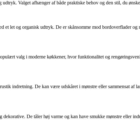
g udtryk. Valget afhænger af både praktiske behov og den stil, du ønske
ed et let og organisk udtryk. De er skånsomme mod bordoverflader og n
et populært valg i moderne køkkener, hvor funktionalitet og rengøringsve
r rustik indretning. De kan være udskåret i mønstre eller sammensat af l
te og dekorative. De tåler høj varme og kan have smukke mønstre eller i