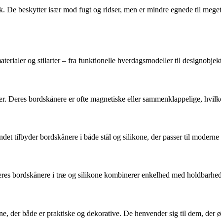
ryk. De beskytter især mod fugt og ridser, men er mindre egnede til mege
erialer og stilarter – fra funktionelle hverdagsmodeller til designobjekt
r. Deres bordskånere er ofte magnetiske eller sammenklappelige, hvil
andet tilbyder bordskånere i både stål og silikone, der passer til moderne
eres bordskånere i træ og silikone kombinerer enkelhed med holdbarhed 
, der både er praktiske og dekorative. De henvender sig til dem, der øns