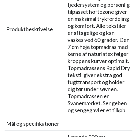
fjedersystem og personlig
tilpasset hoftezone giver
en maksimal trykfordeling
og komfort. Alle tekstiler
Produktbeskrivelse
er aftagelige og kan
vaskes ved 60 grader. Den
7 cm høje topmadras med
kerne af naturlatex følger
kroppens kurver optimalt.
Topmadrassens Rapid Dry
tekstil giver ekstra god
fugttransport og holder
dig tør under søvnen.
Topmadrassen er
Svanemærket. Sengeben
og sengegavl er et tilkøb.
Mål og specifikationer