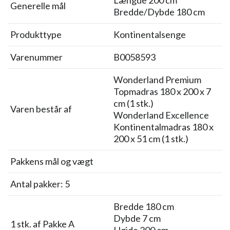
Længde 200 cm
Generelle mål
Bredde/Dybde 180 cm
Produkttype
Kontinentalsenge
Varenummer
B0058593
Wonderland Premium
Topmadras 180 x 200 x 7
cm (1 stk.)
Varen består af
Wonderland Excellence
Kontinentalmadras 180 x
200 x 51 cm (1 stk.)
Pakkens mål og vægt
Antal pakker: 5
Bredde 180 cm
Dybde 7 cm
1 stk. af Pakke A