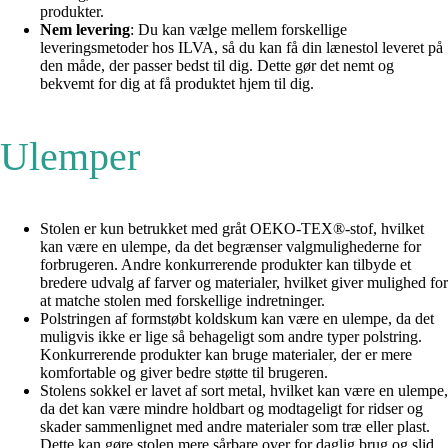
produkter.
Nem levering
: Du kan vælge mellem forskellige
leveringsmetoder hos ILVA, så du kan få din lænestol leveret på
den måde, der passer bedst til dig. Dette gør det nemt og
bekvemt for dig at få produktet hjem til dig.
Ulemper
Stolen er kun betrukket med gråt OEKO-TEX®-stof, hvilket
kan være en ulempe, da det begrænser valgmulighederne for
forbrugeren. Andre konkurrerende produkter kan tilbyde et
bredere udvalg af farver og materialer, hvilket giver mulighed for
at matche stolen med forskellige indretninger.
Polstringen af formstøbt koldskum kan være en ulempe, da det
muligvis ikke er lige så behageligt som andre typer polstring.
Konkurrerende produkter kan bruge materialer, der er mere
komfortable og giver bedre støtte til brugeren.
Stolens sokkel er lavet af sort metal, hvilket kan være en ulempe,
da det kan være mindre holdbart og modtageligt for ridser og
skader sammenlignet med andre materialer som træ eller plast.
Dette kan gøre stolen mere sårbare over for daglig brug og slid.