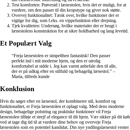
Test komforten: Prøvesid i lænestolen, hvis det er muligt, for at
vurdere, om den passer til din kropstype og giver nok støtte.
Overvej funktionalitet: Tænk over, hvilke funktioner der er
vigtige for dig, som f.eks. en vippefunktion eller drejning.
Tjek kvaliteten: Undersøg, hvilke materialer der er brugt i
lænestolens konstruktion for at sikre holdbarhed og lang levetid.
Et Populært Valg
“Freja lænestolen er simpelthen fantastisk! Den passer
perfekt ind i mit moderne hjem, og den er utrolig
komfortabel at sidde i. Jeg kan varmt anbefale den til alle,
der er på udkig efter en stilfuld og behagelig lænestol.” –
Maria, tilfreds kunde
Konklusion
Hvis du søger efter en lænestol, der kombinerer stil, komfort og
funktionalitet, er Freja lænestolen et oplagt valg. Med dens moderne
design, behagelige polstring og praktiske funktioner vil Freja
lænestolen tilføje et strejf af elegance til dit hjem. Vær sikker på dit køb
ved at tage dig tid til at vurdere dine behov og overveje Freja
lænestolen som en potentiel kandidat. Din nye yndlingslænestol venter