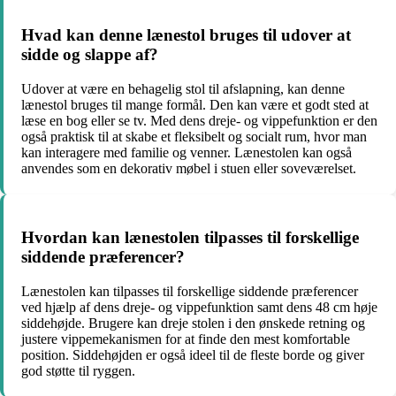
Hvad kan denne lænestol bruges til udover at
sidde og slappe af?
Udover at være en behagelig stol til afslapning, kan denne
lænestol bruges til mange formål. Den kan være et godt sted at
læse en bog eller se tv. Med dens dreje- og vippefunktion er den
også praktisk til at skabe et fleksibelt og socialt rum, hvor man
kan interagere med familie og venner. Lænestolen kan også
anvendes som en dekorativ møbel i stuen eller soveværelset.
Hvordan kan lænestolen tilpasses til forskellige
siddende præferencer?
Lænestolen kan tilpasses til forskellige siddende præferencer
ved hjælp af dens dreje- og vippefunktion samt dens 48 cm høje
siddehøjde. Brugere kan dreje stolen i den ønskede retning og
justere vippemekanismen for at finde den mest komfortable
position. Siddehøjden er også ideel til de fleste borde og giver
god støtte til ryggen.