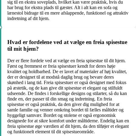
sig til en ekstra soveplads, hvilket kan være praktisk, hvis du
har brug for ekstra plads til gæster. Alt i alt kan en sofa og
lænestol bidrage til en mere afslappende, funktionel og attraktiv
indretning af dit hjem.
Hvad er fordelene ved at vælge en freia spisestue
til mit hjem?
Der er flere fordele ved at vælge en freia spisestue til dit hjem.
Først og fremmest er freia spisestuer kendt for deres høje
kvalitet og holdbarhed. De er lavet af materialer af høj kvalitet,
der er designet til at modstå daglig brug og bevare deres
skønhed i lang tid. Freia spisestuer er også designet med fokus
på æstetik, og de kan give dit spisestue et elegant og stilfuldt
udseende. De findes i forskellige designs og stilarter, så du kan
finde en, der passer til din smag og indretning. En freia
spisestue er også praktisk, da den giver dig mulighed for at
samle familie og venner omkring bordet til fælles måltider og
hyggeligt samvær. Bordet og stolene er også ergonomisk
designede for at sikre komfort under måltiderne. Endelig kan en
freia spisestue øge værdien af dit hjem, da den tilføjer et elegant
og funktionelt element til dit spisestueområde.