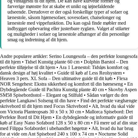
og vintagestil til dit hjem. De kan have kurvede former og
farverige mønstre for at skabe et unikt og iøjnefaldende
udseende. Derudover er der også forskellige typer af sofaer og
lænestole, såsom hjørnesofaer, sovesofaer, chaiselonger og
lænestole med vippefunktion. Du kan også finde møbler med
indbygget opbevaring eller justerbare ryglæn. Valget af stilarter
og muligheder i sofaer og lænestole afhænger af din personlige
smag og indretning af dit hjem.
Andre populære artikler:
Serino Loungesofa – den perfekte loungesofa
til dit hjem
•
Tidsel Kunstig plante 60 cm
•
Dolphin Barstol – Den
perfekte tilføjelse til dit hjem
•
Ara 1 Lænestol: Tidsløs komfort og
dansk design af høj kvalitet
•
Guide til køb af Less Reolsystem
•
Heaven 3 pers. XL Sofa – Den ultimative guide til dit køb
•
Flexa
NOR Sengehest: Ekstra sikkerhed og komfort til din børneseng
•
En
Dybdegående Guide til Pachira Kunstig plante 40 cm
•
Skovby Aspen
SM58 Spisebordsstol – Elegant og Stilfuld
•
Sådan vælger du den
perfekte Langkawi Solseng til din have
•
Find det perfekte væghængte
skrivebord til dit hjem med Focus Skrivebord
•
Alt, hvad du skal vide
om Victoria Planteopsats 30 x 50 x 30 cm
•
Mallorca Spisebord: Det
Perfekte Bord til Dit Hjem
•
En dybdegående og informativ guide til
køb af Easy Nano Sofabord 128 x 50 x 80 cm
•
Få mere ud af din stue
med Filippa Sofabordet i ubehandlet bøgetræ
•
Alt, hvad du har brug
for at vide om Ant Spisebord 240 x 100 x 74 cm
•
Nocturne Solid