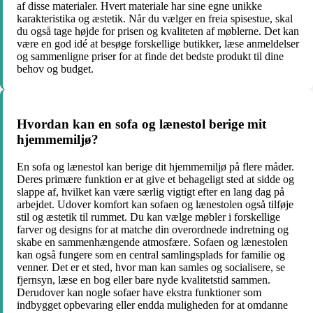
af disse materialer. Hvert materiale har sine egne unikke
karakteristika og æstetik. Når du vælger en freia spisestue, skal
du også tage højde for prisen og kvaliteten af ​​møblerne. Det kan
være en god idé at besøge forskellige butikker, læse anmeldelser
og sammenligne priser for at finde det bedste produkt til dine
behov og budget.
Hvordan kan en sofa og lænestol berige mit
hjemmemiljø?
En sofa og lænestol kan berige dit hjemmemiljø på flere måder.
Deres primære funktion er at give et behageligt sted at sidde og
slappe af, hvilket kan være særlig vigtigt efter en lang dag på
arbejdet. Udover komfort kan sofaen og lænestolen også tilføje
stil og æstetik til rummet. Du kan vælge møbler i forskellige
farver og designs for at matche din overordnede indretning og
skabe en sammenhængende atmosfære. Sofaen og lænestolen
kan også fungere som en central samlingsplads for familie og
venner. Det er et sted, hvor man kan samles og socialisere, se
fjernsyn, læse en bog eller bare nyde kvalitetstid sammen.
Derudover kan nogle sofaer have ekstra funktioner som
indbygget opbevaring eller endda muligheden for at omdanne