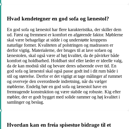
Hvad kendetegner en god sofa og lænestol?
En god sofa og lænestol har flere karakteristika, der skiller dem
ud. Først og fremmest er komfort en afgørende faktor. Møblerne
skal være behagelige at sidde i og understøtte kroppens
naturlige former. Kvaliteten af ​​polstringen og madrassen er
derfor vigtig. Materialerne, der bruges til at lave sofaen og
lænestolen, skal også være af høj kvalitet, da de påvirker både
komfort og holdbarhed. Holdbart stof eller læder er ideelle valg,
da de kan modstå slid og bevare deres udseende over tid. En
god sofa og lænestol skal også passe godt ind i dit rum både i
stil og størrelse. Derfor er det vigtigt at tage målinger af rummet
og overveje den overordnede indretning, når du vælger
møblerne. Endelig bør en god sofa og lænestol have en
fremragende konstruktion og være stabile og robuste. Kig efter
møbler, der er godt bygget med solide rammer og høj kvalitet i
samlinger og beslag.
Hvordan kan en freia spisestue bidrage til et