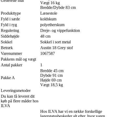
Generelle mål
Vægt 16 kg
Bredde/Dybde 83 cm
Produkttype
Lænestole
Fyld i sæde
koldskum
Fyld i ryg
polyetherskum
Regulering
Dreje- og vippefunktion
Siddehøjde
48 cm
Sokkel
Sokkel i sort metal
Betræk
Austin 18 Grey stof
Varenummer
1067587
Pakkens mål og vægt
Antal pakker
1
Bredde 45 cm
Dybde 91 cm
Pakke A
Højde 69 cm
Vægt 18,5 kg
Leveringsmetoder
Du kan få leveret dit
køb på flere måder hos
ILVA
Hos ILVA har vi en række forskellige
lagerstatusbeskeder alt efter, hvor varen