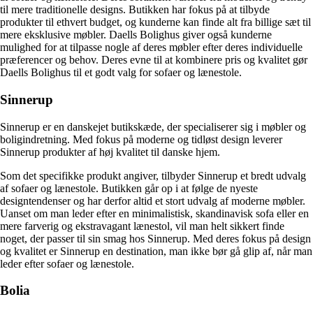
til mere traditionelle designs. Butikken har fokus på at tilbyde
produkter til ethvert budget, og kunderne kan finde alt fra billige sæt til
mere eksklusive møbler. Daells Bolighus giver også kunderne
mulighed for at tilpasse nogle af deres møbler efter deres individuelle
præferencer og behov. Deres evne til at kombinere pris og kvalitet gør
Daells Bolighus til et godt valg for sofaer og lænestole.
Sinnerup
Sinnerup er en danskejet butikskæde, der specialiserer sig i møbler og
boligindretning. Med fokus på moderne og tidløst design leverer
Sinnerup produkter af høj kvalitet til danske hjem.
Som det specifikke produkt angiver, tilbyder Sinnerup et bredt udvalg
af sofaer og lænestole. Butikken går op i at følge de nyeste
designtendenser og har derfor altid et stort udvalg af moderne møbler.
Uanset om man leder efter en minimalistisk, skandinavisk sofa eller en
mere farverig og ekstravagant lænestol, vil man helt sikkert finde
noget, der passer til sin smag hos Sinnerup. Med deres fokus på design
og kvalitet er Sinnerup en destination, man ikke bør gå glip af, når man
leder efter sofaer og lænestole.
Bolia