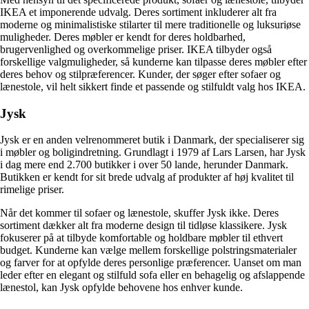
IKEA et imponerende udvalg. Deres sortiment inkluderer alt fra
moderne og minimalistiske stilarter til mere traditionelle og luksuriøse
muligheder. Deres møbler er kendt for deres holdbarhed,
brugervenlighed og overkommelige priser. IKEA tilbyder også
forskellige valgmuligheder, så kunderne kan tilpasse deres møbler efter
deres behov og stilpræferencer. Kunder, der søger efter sofaer og
lænestole, vil helt sikkert finde et passende og stilfuldt valg hos IKEA.
Jysk
Jysk er en anden velrenommeret butik i Danmark, der specialiserer sig
i møbler og boligindretning. Grundlagt i 1979 af Lars Larsen, har Jysk
i dag mere end 2.700 butikker i over 50 lande, herunder Danmark.
Butikken er kendt for sit brede udvalg af produkter af høj kvalitet til
rimelige priser.
Når det kommer til sofaer og lænestole, skuffer Jysk ikke. Deres
sortiment dækker alt fra moderne design til tidløse klassikere. Jysk
fokuserer på at tilbyde komfortable og holdbare møbler til ethvert
budget. Kunderne kan vælge mellem forskellige polstringsmaterialer
og farver for at opfylde deres personlige præferencer. Uanset om man
leder efter en elegant og stilfuld sofa eller en behagelig og afslappende
lænestol, kan Jysk opfylde behovene hos enhver kunde.