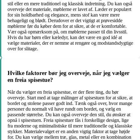
stil eller en mere traditionel og klassisk indretning. Du kan også
overveje det materiale, møblerne er lavet af. Læder er populært
for sin holdbarhed og elegance, mens stof kan være mere
behageligt og blødt. Derudover er det vigtigt at prøvesidde
møblerne før du køber dem for at sikre, at de er komfortable.
Vær også opmærksom på, om møblerne passer til din livsstil.
Hvis du har børn eller kæledyr, kan det være en god idé at
vælge materialer, der er nemme at rengøre og modstandsdygtige
over for slitage.
Hvilke faktorer bør jeg overveje, når jeg vælger
en freia spisestue?
Når du vælger en freia spisestue, er der flere ting, du bør
overveje. Start med at tage målinger af spisestuen for at sikre, at
bordet og stolene passer godt ind. Tænk også over, hvor mange
personer du normalt vil have rundt om bordet, og vælg en
passende størrelse. Du kan også overveje den stil, du ønsker at
opnå i spisestuen. Freia spisestuer fås i forskellige design, lige
fra moderne og minimalistiske til mere traditionelle og klassiske
stykker. Materialevalget er en anden vigtig faktor at tage højde
for. Du kan vælge mellem træ, glas, metal eller en kombination