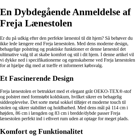
En Dybdegående Anmeldelse af
Freja Lænestolen
Er du på udkig efter den perfekte lænestol til dit hjem? Så behøver du
ikke lede længere end Freja lænestolen. Med dens moderne design,
behagelige polstring og praktiske funktioner er denne lænestol det
ultimative valg til at skabe komfort og stil i dit hjem. I denne artikel vil
vi dykke ned i specifikationerne og egenskaberne ved Freja lænestolen
for at hjælpe dig med at træffe et informeret købsvalg.
Et Fascinerende Design
Freja lænestolen er betrukket med et elegant gråt OEKO-TEX®-stof
og polstret med formstøbt koldskum, hvilket sikrer en behagelig
siddeoplevelse. Det sorte metal sokkel tilføjer et moderne touch til
stolen og sikrer stabilitet og holdbarhed. Med dens mål på 114 cm i
højden, 86 cm i længden og 83 cm i bredde/dybde passer Freja
lænestolen perfekt ind i ethvert rum uden at optage for meget plads.
Komfort og Funktionalitet