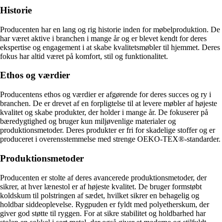
Historie
Producenten har en lang og rig historie inden for møbelproduktion. De
har været aktive i branchen i mange år og er blevet kendt for deres
ekspertise og engagement i at skabe kvalitetsmøbler til hjemmet. Deres
fokus har altid været på komfort, stil og funktionalitet.
Ethos og værdier
Producentens ethos og værdier er afgørende for deres succes og ry i
branchen. De er drevet af en forpligtelse til at levere møbler af højeste
kvalitet og skabe produkter, der holder i mange år. De fokuserer på
bæredygtighed og bruger kun miljøvenlige materialer og
produktionsmetoder. Deres produkter er fri for skadelige stoffer og er
produceret i overensstemmelse med strenge OEKO-TEX®-standarder.
Produktionsmetoder
Producenten er stolte af deres avancerede produktionsmetoder, der
sikrer, at hver lænestol er af højeste kvalitet. De bruger formstøbt
koldskum til polstringen af sædet, hvilket sikrer en behagelig og
holdbar siddeoplevelse. Rygpuden er fyldt med polyetherskum, der
giver god støtte til ryggen. For at sikre stabilitet og holdbarhed har