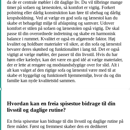
da de er centrale møbler i dit daglige liv. Du vil tilbringe mange
timer på sofaen og lænestolen, så komfort er vigtig. Forkert
polstring eller dårlig konstruktion kan føre til ubehag og dårlig
kropsholdning. Ved at vælge en god sofa og lænestol kan du
skabe et behageligt miljø til afslapning og samvær. Udover
komfort er stilen på sofaen og lænestolen også vigtig. De skal
passe til din overordnede indretning og skabe en harmonisk
balance i rummet. Kvalitet er også en afgørende faktor. Høj
kvalitet og holdbare materialer vil sikre, at din sofa og lænestol
bevarer deres skønhed og funktionalitet i lang tid. Det er også
vigtigt at vælge møbler, der passer til din livsstil. Hvis du har
børn eller kæledyr, kan det være en god idé at vælge materialer,
der er lette at rengøre og modstandsdygtige over for slid. Alt i
alt kan valget af den rigtige sofa og lænestol være med til at
skabe et hyggeligt og funktionelt hjemmemiljø, hvor du og din
familie kan nyde kvalitetstid sammen.
Hvordan kan en freia spisestue bidrage til din
livsstil og daglige rutine?
En freia spisestue kan bidrage til din livsstil og daglige rutine på
flere måder. Først og fremmest skaber den en dedikeret