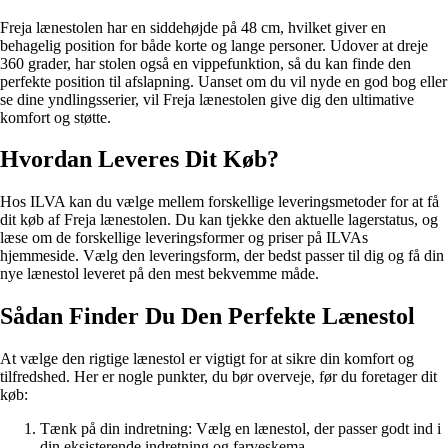
Freja lænestolen har en siddehøjde på 48 cm, hvilket giver en
behagelig position for både korte og lange personer. Udover at dreje
360 grader, har stolen også en vippefunktion, så du kan finde den
perfekte position til afslapning. Uanset om du vil nyde en god bog eller
se dine yndlingsserier, vil Freja lænestolen give dig den ultimative
komfort og støtte.
Hvordan Leveres Dit Køb?
Hos ILVA kan du vælge mellem forskellige leveringsmetoder for at få
dit køb af Freja lænestolen. Du kan tjekke den aktuelle lagerstatus, og
læse om de forskellige leveringsformer og priser på ILVAs
hjemmeside. Vælg den leveringsform, der bedst passer til dig og få din
nye lænestol leveret på den mest bekvemme måde.
Sådan Finder Du Den Perfekte Lænestol
At vælge den rigtige lænestol er vigtigt for at sikre din komfort og
tilfredshed. Her er nogle punkter, du bør overveje, før du foretager dit
køb:
Tænk på din indretning: Vælg en lænestol, der passer godt ind i
din eksisterende indretning og farveskema.