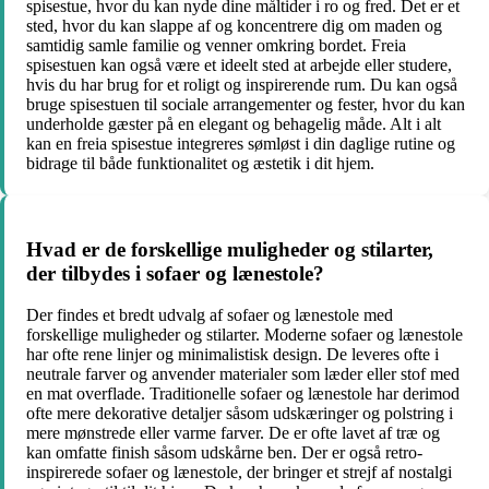
spisestue, hvor du kan nyde dine måltider i ro og fred. Det er et
sted, hvor du kan slappe af og koncentrere dig om maden og
samtidig samle familie og venner omkring bordet. Freia
spisestuen kan også være et ideelt sted at arbejde eller studere,
hvis du har brug for et roligt og inspirerende rum. Du kan også
bruge spisestuen til sociale arrangementer og fester, hvor du kan
underholde gæster på en elegant og behagelig måde. Alt i alt
kan en freia spisestue integreres sømløst i din daglige rutine og
bidrage til både funktionalitet og æstetik i dit hjem.
Hvad er de forskellige muligheder og stilarter,
der tilbydes i sofaer og lænestole?
Der findes et bredt udvalg af sofaer og lænestole med
forskellige muligheder og stilarter. Moderne sofaer og lænestole
har ofte rene linjer og minimalistisk design. De leveres ofte i
neutrale farver og anvender materialer som læder eller stof med
en mat overflade. Traditionelle sofaer og lænestole har derimod
ofte mere dekorative detaljer såsom udskæringer og polstring i
mere mønstrede eller varme farver. De er ofte lavet af træ og
kan omfatte finish såsom udskårne ben. Der er også retro-
inspirerede sofaer og lænestole, der bringer et strejf af nostalgi