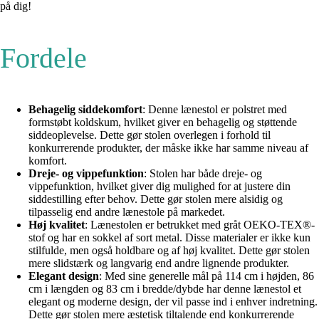
på dig!
Fordele
Behagelig siddekomfort
: Denne lænestol er polstret med
formstøbt koldskum, hvilket giver en behagelig og støttende
siddeoplevelse. Dette gør stolen overlegen i forhold til
konkurrerende produkter, der måske ikke har samme niveau af
komfort.
Dreje- og vippefunktion
: Stolen har både dreje- og
vippefunktion, hvilket giver dig mulighed for at justere din
siddestilling efter behov. Dette gør stolen mere alsidig og
tilpasselig end andre lænestole på markedet.
Høj kvalitet
: Lænestolen er betrukket med gråt OEKO-TEX®-
stof og har en sokkel af sort metal. Disse materialer er ikke kun
stilfulde, men også holdbare og af høj kvalitet. Dette gør stolen
mere slidstærk og langvarig end andre lignende produkter.
Elegant design
: Med sine generelle mål på 114 cm i højden, 86
cm i længden og 83 cm i bredde/dybde har denne lænestol et
elegant og moderne design, der vil passe ind i enhver indretning.
Dette gør stolen mere æstetisk tiltalende end konkurrerende