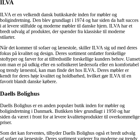
ILVA
ILVA er en velkendt dansk butikskæde inden for møbler og
boligindretning. Den blev grundlagt i 1974 og har siden da haft succes
i at levere stilfulde og moderne møbler til danske hjem. ILVA har et
bredt udvalg af produkter, der spænder fra klassiske til moderne
stilarter.
Når det kommer til sofaer og lænestole, skiller ILVA sig ud med deres
fokus på kvalitet og design. Deres sortiment omfatter forskellige
stoftyper og farver for at tilfredsstille forskellige kunders behov. Uanset
om man er på udkig efter en sofistikeret lædersofa eller en komfortabel
og trendy lænestol, kan man finde det hos ILVA. Deres møbler er
kendt for deres høje kvalitet og holdbarhed, hvilket gør ILVA til en
favorit blandt danske købere.
Daells Bolighus
Daells Bolighus er en anden populær butik inden for møbler og
boligindretning i Danmark. Butikken blev grundlagt i 1950 og har
siden da været i front for at levere kvalitetsprodukter til overkommelige
priser.
Som det kan forventes, tilbyder Daells Bolighus også et bredt udvalg
af sofaer og lænestole. Deres sortiment varierer fra moderne og trendy