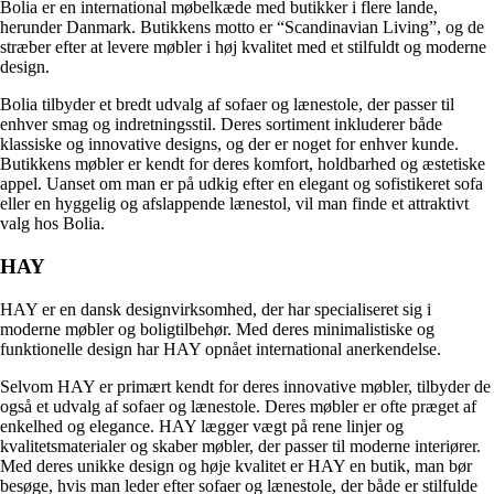
Bolia er en international møbelkæde med butikker i flere lande,
herunder Danmark. Butikkens motto er “Scandinavian Living”, og de
stræber efter at levere møbler i høj kvalitet med et stilfuldt og moderne
design.
Bolia tilbyder et bredt udvalg af sofaer og lænestole, der passer til
enhver smag og indretningsstil. Deres sortiment inkluderer både
klassiske og innovative designs, og der er noget for enhver kunde.
Butikkens møbler er kendt for deres komfort, holdbarhed og æstetiske
appel. Uanset om man er på udkig efter en elegant og sofistikeret sofa
eller en hyggelig og afslappende lænestol, vil man finde et attraktivt
valg hos Bolia.
HAY
HAY er en dansk designvirksomhed, der har specialiseret sig i
moderne møbler og boligtilbehør. Med deres minimalistiske og
funktionelle design har HAY opnået international anerkendelse.
Selvom HAY er primært kendt for deres innovative møbler, tilbyder de
også et udvalg af sofaer og lænestole. Deres møbler er ofte præget af
enkelhed og elegance. HAY lægger vægt på rene linjer og
kvalitetsmaterialer og skaber møbler, der passer til moderne interiører.
Med deres unikke design og høje kvalitet er HAY en butik, man bør
besøge, hvis man leder efter sofaer og lænestole, der både er stilfulde