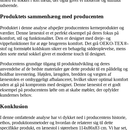
stolen en sokkel i sort metal, der også giver et moderne og stilfuldt
udseende.
Produktets sammenhæng med producenten
Produktet i denne analyse afspejler producentens kerneprodukter og
værdier. Denne lænestol er et perfekt eksempel på deres fokus på
komfort, stil og funktionalitet. Den er designet med dreje- og
vippefunktioner for at øge brugerens komfort. Det grå OEKO-TEX®-
stof og formstøbt koldskum sikrer en behagelig siddeoplevelse, mens
den sorte metal sokkel giver et moderne touch til designet.
Producentens grundige tilgang til produktudvikling og deres
anvendelse af de bedste materialer gør dette produkt til en pålidelig og
holdbar investering. Højden, længden, bredden og vægten af ​​
lænestolen er omhyggeligt afbalanceret, hvilket sikrer optimal komfort
uden at gå på kompromis med designet. Denne lænestol er et godt
eksempel på producentens løfte om at skabe møbler, der opfylder
kundernes behov.
Konklusion
I denne omfattende analyse har vi dykket ned i producentens historie,
ethos, produktionsmetoder og hvordan de relaterer sig til dette
specifikke produkt, en lænestol i størrelsen 114x86x83 cm. Vi har set,