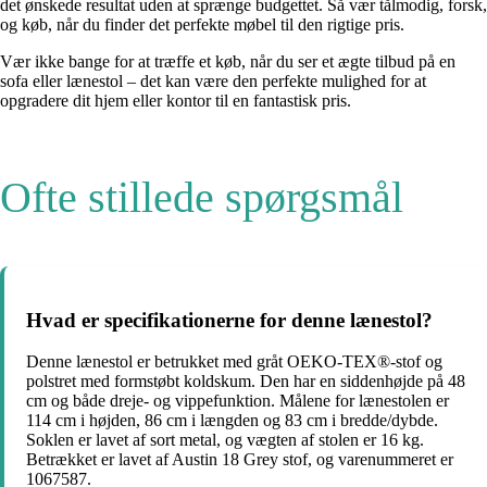
det ønskede resultat uden at sprænge budgettet. Så vær tålmodig, forsk,
og køb, når du finder det perfekte møbel til den rigtige pris.
Vær ikke bange for at træffe et køb, når du ser et ægte tilbud på en
sofa eller lænestol – det kan være den perfekte mulighed for at
opgradere dit hjem eller kontor til en fantastisk pris.
Ofte stillede spørgsmål
Hvad er specifikationerne for denne lænestol?
Denne lænestol er betrukket med gråt OEKO-TEX®-stof og
polstret med formstøbt koldskum. Den har en siddenhøjde på 48
cm og både dreje- og vippefunktion. Målene for lænestolen er
114 cm i højden, 86 cm i længden og 83 cm i bredde/dybde.
Soklen er lavet af sort metal, og vægten af stolen er 16 kg.
Betrækket er lavet af Austin 18 Grey stof, og varenummeret er
1067587.