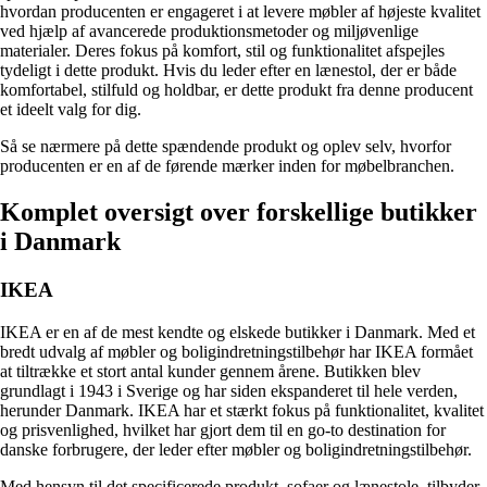
hvordan producenten er engageret i at levere møbler af højeste kvalitet
ved hjælp af avancerede produktionsmetoder og miljøvenlige
materialer. Deres fokus på komfort, stil og funktionalitet afspejles
tydeligt i dette produkt. Hvis du leder efter en lænestol, der er både
komfortabel, stilfuld og holdbar, er dette produkt fra denne producent
et ideelt valg for dig.
Så se nærmere på dette spændende produkt og oplev selv, hvorfor
producenten er en af ​​de førende mærker inden for møbelbranchen.
Komplet oversigt over forskellige butikker
i Danmark
IKEA
IKEA er en af de mest kendte og elskede butikker i Danmark. Med et
bredt udvalg af møbler og boligindretningstilbehør har IKEA formået
at tiltrække et stort antal kunder gennem årene. Butikken blev
grundlagt i 1943 i Sverige og har siden ekspanderet til hele verden,
herunder Danmark. IKEA har et stærkt fokus på funktionalitet, kvalitet
og prisvenlighed, hvilket har gjort dem til en go-to destination for
danske forbrugere, der leder efter møbler og boligindretningstilbehør.
Med hensyn til det specificerede produkt, sofaer og lænestole, tilbyder