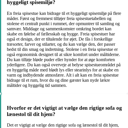
hyggeligt spisemiljø?
En freia spisestue kan bidrage til et hyggeligt spisemiljø på flere
måder. Først og fremmest tilføjer freia spisestuetabellen og
stolene et centralt punkt i rummet, der opmuntrer til samling og
samvær. Middage og sammenkomster omkring bordet kan
skabe en følelse af fællesskab og hygge. Freia spisestuer har
også et design, der er tiltalende for øjet. De fås i forskellige
træsorter, farver og stilarter, og du kan vælge den, der passer
bedst til din smag og indretning. Stolene i en freia spisestue er
også ergonomisk designet til at sikre komfort under måltiderne.
Du kan tilføje bløde puder eller hynder for at øge komforten
yderligere. Du kan også overveje at belyse spisestueområdet på
en hyggelig måde med blødt lys eller stearinlys for at skabe en
varm og indbydende atmosfære. Alt i alt kan en freia spisestue
bidrage til et rum, hvor du og dine gæster kan nyde lækre
måltider og hyggelig tid sammen.
Hvorfor er det vigtigt at vælge den rigtige sofa og
lænestol til dit hjem?
Det er vigtigt at vælge den rigtige sofa og lænestol til dit hjem,