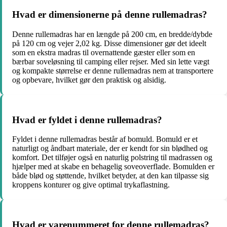
Hvad er dimensionerne på denne rullemadras?
Denne rullemadras har en længde på 200 cm, en bredde/dybde
på 120 cm og vejer 2,02 kg. Disse dimensioner gør det ideelt
som en ekstra madras til overnattende gæster eller som en
bærbar soveløsning til camping eller rejser. Med sin lette vægt
og kompakte størrelse er denne rullemadras nem at transportere
og opbevare, hvilket gør den praktisk og alsidig.
Hvad er fyldet i denne rullemadras?
Fyldet i denne rullemadras består af bomuld. Bomuld er et
naturligt og åndbart materiale, der er kendt for sin blødhed og
komfort. Det tilføjer også en naturlig polstring til madrassen og
hjælper med at skabe en behagelig soveoverflade. Bomulden er
både blød og støttende, hvilket betyder, at den kan tilpasse sig
kroppens konturer og give optimal trykaflastning.
Hvad er varenummeret for denne rullemadras?