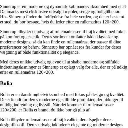
Sinnerup er en moderne og dynamisk købmandsvirksomhed med et af
Danmarks mest eksklusive udvalg i møbler, senge og boligtilbehør.
Hos Sinnerup finder du indflydelse fra hele verden, og det er bestemt
et sted, du bør besøge, hvis du leder efter en rullemadras 120×200.
Sinnerup tilbyder et udvalg af rullemadrasser af høj kvalitet med fokus
på komfort og æstetik. Deres sortiment omfatter både klassiske og
moderne designs, så du kan finde en rullemadras, der passer til dine
præferencer og behov. Sinnerup har opnået ros fra kunder for deres
vægtning af både funktionalitet og elegance.
Med deres unikke udvalg og evne til at skabe moderne og stilfulde
indretningsløsninger er Sinnerup et oplagt valg for alle, der er på udkig
efter en rullemadras 120×200.
Bolia
Bolia er en dansk møbelvirksomhed med fokus på design og kvalitet.
De er kendt for deres moderne og stilfulde produkter, der bidrager til
nutidig indretning og livsstil. Når det kommer til rullemadrasser
120×200, er Bolia et brand, du ikke bør gå glip af.
Bolia tilbyder rullemadrasser af høj kvalitet, der afspejler deres
designfilosofi. Deres udvalg inkluderer elegante og moderne designs