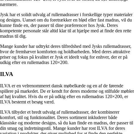
nærmere.
Jysk har et solidt udvalg af rullemadrasser i forskellige typer materialer
og designs. Uanset om du foretrækker en blød eller fast madras, vil du
kunne finde en, der passer til dine præferencer hos Jysk. Deres
kompetente personale står altid klar til at hjælpe med at finde den rette
madras til dig.
Mange kunder har udtrykt deres tilfredshed med Jysks rullemadrasser,
hvor de fremhæver komforten og holdbarheden. Med deres attraktive
priser og fokus på kvalitet er Jysk et ideelt valg for enhver, der er på
udkig efter en rullemadras 120×200.
ILVA
ILVA er en velrenommeret dansk møbelkæde og en af de førende
spillere på markedet. De er kendt for deres moderne og stilfulde møbler
af høj kvalitet. Hvis du er på udkig efter en rullemadras 120×200, er
ILVA bestemt et besøg værd.
ILVA tilbyder et bredt udvalg af rullemadrasser, der kombinerer
komfort, stil og funktionalitet. Deres sortiment inkluderer både
klassiske og moderne designs, så du kan finde en madras, der passer til
din smag og indretningsstil. Mange kunder har rost ILVA for deres
variation i produkter, der giver mulighed for at finde den perfekte