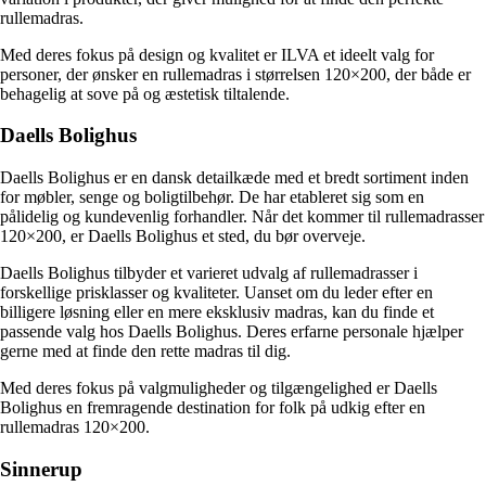
rullemadras.
Med deres fokus på design og kvalitet er ILVA et ideelt valg for
personer, der ønsker en rullemadras i størrelsen 120×200, der både er
behagelig at sove på og æstetisk tiltalende.
Daells Bolighus
Daells Bolighus er en dansk detailkæde med et bredt sortiment inden
for møbler, senge og boligtilbehør. De har etableret sig som en
pålidelig og kundevenlig forhandler. Når det kommer til rullemadrasser
120×200, er Daells Bolighus et sted, du bør overveje.
Daells Bolighus tilbyder et varieret udvalg af rullemadrasser i
forskellige prisklasser og kvaliteter. Uanset om du leder efter en
billigere løsning eller en mere eksklusiv madras, kan du finde et
passende valg hos Daells Bolighus. Deres erfarne personale hjælper
gerne med at finde den rette madras til dig.
Med deres fokus på valgmuligheder og tilgængelighed er Daells
Bolighus en fremragende destination for folk på udkig efter en
rullemadras 120×200.
Sinnerup