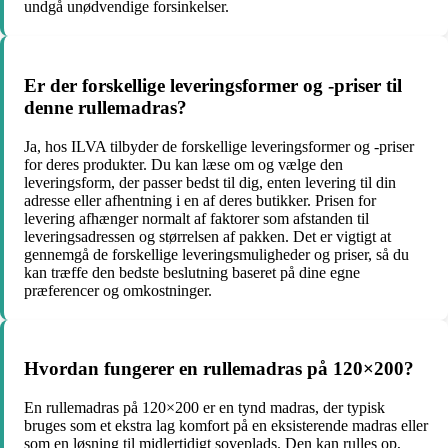
undgå unødvendige forsinkelser.
Er der forskellige leveringsformer og -priser til
denne rullemadras?
Ja, hos ILVA tilbyder de forskellige leveringsformer og -priser
for deres produkter. Du kan læse om og vælge den
leveringsform, der passer bedst til dig, enten levering til din
adresse eller afhentning i en af deres butikker. Prisen for
levering afhænger normalt af faktorer som afstanden til
leveringsadressen og størrelsen af pakken. Det er vigtigt at
gennemgå de forskellige leveringsmuligheder og priser, så du
kan træffe den bedste beslutning baseret på dine egne
præferencer og omkostninger.
Hvordan fungerer en rullemadras på 120×200?
En rullemadras på 120×200 er en tynd madras, der typisk
bruges som et ekstra lag komfort på en eksisterende madras eller
som en løsning til midlertidigt soveplads. Den kan rulles op,