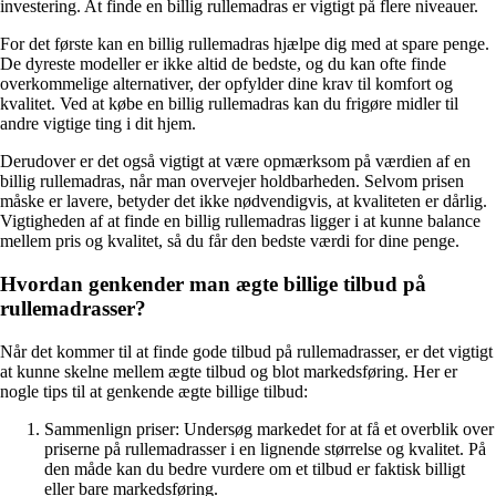
investering. At finde en billig rullemadras er vigtigt på flere niveauer.
For det første kan en billig rullemadras hjælpe dig med at spare penge.
De dyreste modeller er ikke altid de bedste, og du kan ofte finde
overkommelige alternativer, der opfylder dine krav til komfort og
kvalitet. Ved at købe en billig rullemadras kan du frigøre midler til
andre vigtige ting i dit hjem.
Derudover er det også vigtigt at være opmærksom på værdien af en
billig rullemadras, når man overvejer holdbarheden. Selvom prisen
måske er lavere, betyder det ikke nødvendigvis, at kvaliteten er dårlig.
Vigtigheden af at finde en billig rullemadras ligger i at kunne balance
mellem pris og kvalitet, så du får den bedste værdi for dine penge.
Hvordan genkender man ægte billige tilbud på
rullemadrasser?
Når det kommer til at finde gode tilbud på rullemadrasser, er det vigtigt
at kunne skelne mellem ægte tilbud og blot markedsføring. Her er
nogle tips til at genkende ægte billige tilbud:
Sammenlign priser: Undersøg markedet for at få et overblik over
priserne på rullemadrasser i en lignende størrelse og kvalitet. På
den måde kan du bedre vurdere om et tilbud er faktisk billigt
eller bare markedsføring.