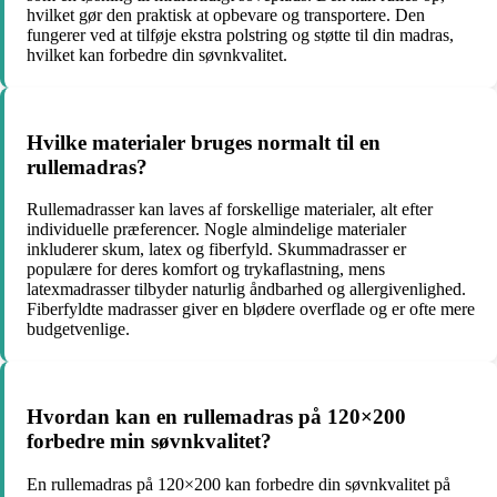
hvilket gør den praktisk at opbevare og transportere. Den
fungerer ved at tilføje ekstra polstring og støtte til din madras,
hvilket kan forbedre din søvnkvalitet.
Hvilke materialer bruges normalt til en
rullemadras?
Rullemadrasser kan laves af forskellige materialer, alt efter
individuelle præferencer. Nogle almindelige materialer
inkluderer skum, latex og fiberfyld. Skummadrasser er
populære for deres komfort og trykaflastning, mens
latexmadrasser tilbyder naturlig åndbarhed og allergivenlighed.
Fiberfyldte madrasser giver en blødere overflade og er ofte mere
budgetvenlige.
Hvordan kan en rullemadras på 120×200
forbedre min søvnkvalitet?
En rullemadras på 120×200 kan forbedre din søvnkvalitet på