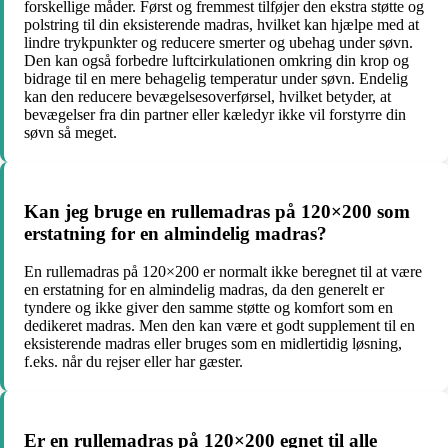
forskellige måder. Først og fremmest tilføjer den ekstra støtte og
polstring til din eksisterende madras, hvilket kan hjælpe med at
lindre trykpunkter og reducere smerter og ubehag under søvn.
Den kan også forbedre luftcirkulationen omkring din krop og
bidrage til en mere behagelig temperatur under søvn. Endelig
kan den reducere bevægelsesoverførsel, hvilket betyder, at
bevægelser fra din partner eller kæledyr ikke vil forstyrre din
søvn så meget.
Kan jeg bruge en rullemadras på 120×200 som
erstatning for en almindelig madras?
En rullemadras på 120×200 er normalt ikke beregnet til at være
en erstatning for en almindelig madras, da den generelt er
tyndere og ikke giver den samme støtte og komfort som en
dedikeret madras. Men den kan være et godt supplement til en
eksisterende madras eller bruges som en midlertidig løsning,
f.eks. når du rejser eller har gæster.
Er en rullemadras på 120×200 egnet til alle