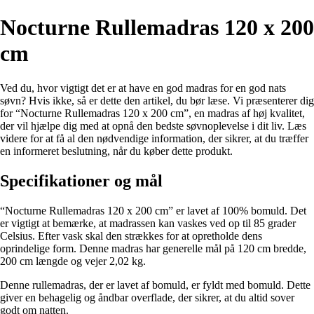
Nocturne Rullemadras 120 x 200
cm
Ved du, hvor vigtigt det er at have en god madras for en god nats
søvn? Hvis ikke, så er dette den artikel, du bør læse. Vi præsenterer dig
for “Nocturne Rullemadras 120 x 200 cm”, en madras af høj kvalitet,
der vil hjælpe dig med at opnå den bedste søvnoplevelse i dit liv. Læs
videre for at få al den nødvendige information, der sikrer, at du træffer
en informeret beslutning, når du køber dette produkt.
Specifikationer og mål
“Nocturne Rullemadras 120 x 200 cm” er lavet af 100% bomuld. Det
er vigtigt at bemærke, at madrassen kan vaskes ved op til 85 grader
Celsius. Efter vask skal den strækkes for at opretholde dens
oprindelige form. Denne madras har generelle mål på 120 cm bredde,
200 cm længde og vejer 2,02 kg.
Denne rullemadras, der er lavet af bomuld, er fyldt med bomuld. Dette
giver en behagelig og åndbar overflade, der sikrer, at du altid sover
godt om natten.