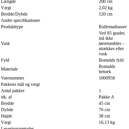
Længde
200 cm
Vægt
2,02 kg
Bredde/Dybde
120 cm
Andre specifikationer
Produkttype
Rullemadrasser
Ved 85 grader,
må ikke
Vask
tørretumbles –
strækkes efter
vask
Fyld
Bomulds fyld
Bomulds
Materiale
betræk
Varenummer
1000958
Pakkens mål og vægt
Antal pakker
1
stk. af
Pakke A
Bredde
45 cm
Dybde
76 cm
Højde
38 cm
Vægt
16,13 kg
Leveringsmetoder