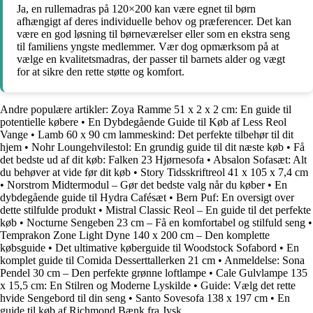
Ja, en rullemadras på 120×200 kan være egnet til børn
afhængigt af deres individuelle behov og præferencer. Det kan
være en god løsning til børneværelser eller som en ekstra seng
til familiens yngste medlemmer. Vær dog opmærksom på at
vælge en kvalitetsmadras, der passer til barnets alder og vægt
for at sikre den rette støtte og komfort.
Andre populære artikler:
Zoya Ramme 51 x 2 x 2 cm: En guide til
potentielle købere
•
En Dybdegående Guide til Køb af Less Reol
Vange
•
Lamb 60 x 90 cm lammeskind: Det perfekte tilbehør til dit
hjem
•
Nohr Loungehvilestol: En grundig guide til dit næste køb
•
Få
det bedste ud af dit køb: Falken 23 Hjørnesofa
•
Absalon Sofasæt: Alt
du behøver at vide før dit køb
•
Story Tidsskriftreol 41 x 105 x 7,4 cm
•
Norstrom Midtermodul – Gør det bedste valg når du køber
•
En
dybdegående guide til Hydra Cafésæt
•
Bern Puf: En oversigt over
dette stilfulde produkt
•
Mistral Classic Reol – En guide til det perfekte
køb
•
Nocturne Sengeben 23 cm – Få en komfortabel og stilfuld seng
•
Temprakon Zone Light Dyne 140 x 200 cm – Den komplette
købsguide
•
Det ultimative køberguide til Woodstock Sofabord
•
En
komplet guide til Comida Desserttallerken 21 cm
•
Anmeldelse: Sona
Pendel 30 cm – Den perfekte grønne loftlampe
•
Cale Gulvlampe 135
x 15,5 cm: En Stilren og Moderne Lyskilde
•
Guide: Vælg det rette
hvide Sengebord til din seng
•
Santo Sovesofa 138 x 197 cm
•
En
guide til køb af Richmond Bænk fra Jysk