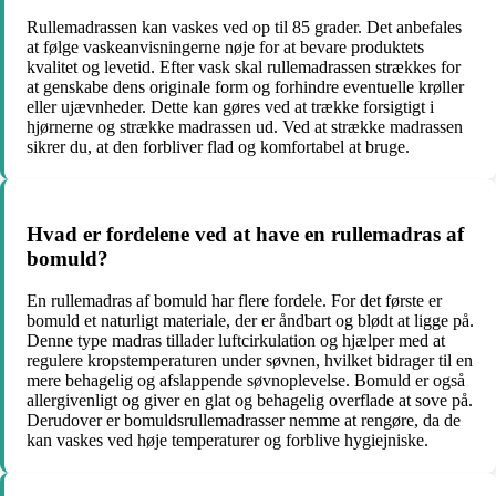
Rullemadrassen kan vaskes ved op til 85 grader. Det anbefales
at følge vaskeanvisningerne nøje for at bevare produktets
kvalitet og levetid. Efter vask skal rullemadrassen strækkes for
at genskabe dens originale form og forhindre eventuelle krøller
eller ujævnheder. Dette kan gøres ved at trække forsigtigt i
hjørnerne og strække madrassen ud. Ved at strække madrassen
sikrer du, at den forbliver flad og komfortabel at bruge.
Hvad er fordelene ved at have en rullemadras af
bomuld?
En rullemadras af bomuld har flere fordele. For det første er
bomuld et naturligt materiale, der er åndbart og blødt at ligge på.
Denne type madras tillader luftcirkulation og hjælper med at
regulere kropstemperaturen under søvnen, hvilket bidrager til en
mere behagelig og afslappende søvnoplevelse. Bomuld er også
allergivenligt og giver en glat og behagelig overflade at sove på.
Derudover er bomuldsrullemadrasser nemme at rengøre, da de
kan vaskes ved høje temperaturer og forblive hygiejniske.