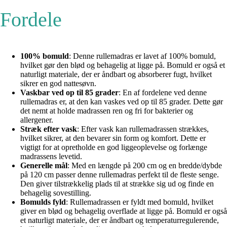
Fordele
100% bomuld
: Denne rullemadras er lavet af 100% bomuld,
hvilket gør den blød og behagelig at ligge på. Bomuld er også et
naturligt materiale, der er åndbart og absorberer fugt, hvilket
sikrer en god nattesøvn.
Vaskbar ved op til 85 grader
: En af fordelene ved denne
rullemadras er, at den kan vaskes ved op til 85 grader. Dette gør
det nemt at holde madrassen ren og fri for bakterier og
allergener.
Stræk efter vask
: Efter vask kan rullemadrassen strækkes,
hvilket sikrer, at den bevarer sin form og komfort. Dette er
vigtigt for at opretholde en god liggeoplevelse og forlænge
madrassens levetid.
Generelle mål
: Med en længde på 200 cm og en bredde/dybde
på 120 cm passer denne rullemadras perfekt til de fleste senge.
Den giver tilstrækkelig plads til at strække sig ud og finde en
behagelig sovestilling.
Bomulds fyld
: Rullemadrassen er fyldt med bomuld, hvilket
giver en blød og behagelig overflade at ligge på. Bomuld er også
et naturligt materiale, der er åndbart og temperaturregulerende,