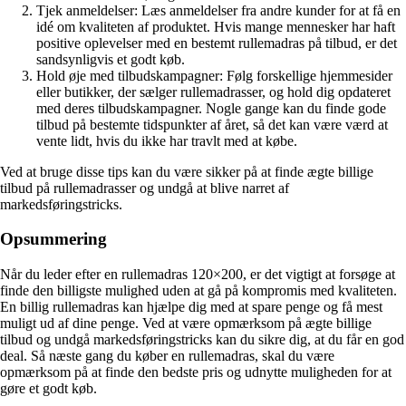
Tjek anmeldelser: Læs anmeldelser fra andre kunder for at få en
idé om kvaliteten af produktet. Hvis mange mennesker har haft
positive oplevelser med en bestemt rullemadras på tilbud, er det
sandsynligvis et godt køb.
Hold øje med tilbudskampagner: Følg forskellige hjemmesider
eller butikker, der sælger rullemadrasser, og hold dig opdateret
med deres tilbudskampagner. Nogle gange kan du finde gode
tilbud på bestemte tidspunkter af året, så det kan være værd at
vente lidt, hvis du ikke har travlt med at købe.
Ved at bruge disse tips kan du være sikker på at finde ægte billige
tilbud på rullemadrasser og undgå at blive narret af
markedsføringstricks.
Opsummering
Når du leder efter en rullemadras 120×200, er det vigtigt at forsøge at
finde den billigste mulighed uden at gå på kompromis med kvaliteten.
En billig rullemadras kan hjælpe dig med at spare penge og få mest
muligt ud af dine penge. Ved at være opmærksom på ægte billige
tilbud og undgå markedsføringstricks kan du sikre dig, at du får en god
deal. Så næste gang du køber en rullemadras, skal du være
opmærksom på at finde den bedste pris og udnytte muligheden for at
gøre et godt køb.