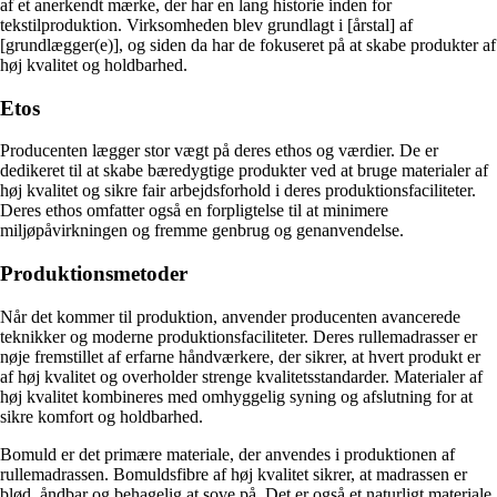
af et anerkendt mærke, der har en lang historie inden for
tekstilproduktion. Virksomheden blev grundlagt i [årstal] af
[grundlægger(e)], og siden da har de fokuseret på at skabe produkter af
høj kvalitet og holdbarhed.
Etos
Producenten lægger stor vægt på deres ethos og værdier. De er
dedikeret til at skabe bæredygtige produkter ved at bruge materialer af
høj kvalitet og sikre fair arbejdsforhold i deres produktionsfaciliteter.
Deres ethos omfatter også en forpligtelse til at minimere
miljøpåvirkningen og fremme genbrug og genanvendelse.
Produktionsmetoder
Når det kommer til produktion, anvender producenten avancerede
teknikker og moderne produktionsfaciliteter. Deres rullemadrasser er
nøje fremstillet af erfarne håndværkere, der sikrer, at hvert produkt er
af høj kvalitet og overholder strenge kvalitetsstandarder. Materialer af
høj kvalitet kombineres med omhyggelig syning og afslutning for at
sikre komfort og holdbarhed.
Bomuld er det primære materiale, der anvendes i produktionen af
rullemadrassen. Bomuldsfibre af høj kvalitet sikrer, at madrassen er
blød, åndbar og behagelig at sove på. Det er også et naturligt materiale,