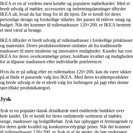
IKEA er en af verdens mest kendte og populære møbelkæder. Med et
bredt udvalg af møbler, accessories og indretningsløsninger tilbyder
IKEA alt, hvad du har brug for til dit hjem. De er kendt for deres
personlige design og forskellige stilarter, der passer til enhver smag og
budget. Når det kommer til rullemadrasser 120×200, er IKEA bestemt
et sted værd at besøge.
IKEA tilbyder et bredt udvalg af rullemadrasser i forskellige prisklasser
og materialer. Deres produktsortiment omfatter alt fra traditionelle
madrasser til mere moderne og innovative muligheder. Kunder har rost
IKEA for deres overkommelige priser, holdbare kvalitet og muligheden
for at tilpasse madrassen efter individuelle præferencer.
Hvis du er på udkig efter en rullemadras 120×200, kan du være sikker
på at finde et passende valg hos IKEA. Med deres kvalitetsprodukter
og brede udvalg er de et ideelt valg for forbrugere på jagt efter denne
specifikke produktkategori.
Jysk
Jysk er en populær dansk detailkæde med etablerede butikker over
hele landet. De er kendt for deres omfattende sortiment af møbler,
senge, madrasser og boligtilbehør. Jysk har opbygget et fremragende ry
for deres gode kvalitet og konkurrencedygtige priser. Når det kommer
til rullemadrasser 120×200, er Jysk et af de steder, du bør undersøge