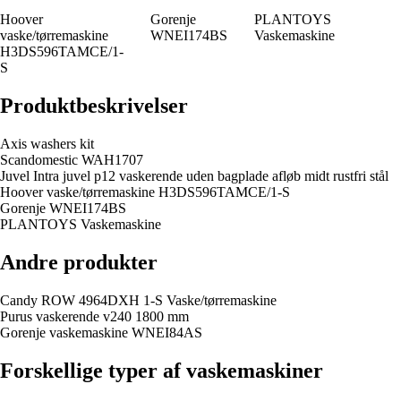
Hoover
Gorenje
PLANTOYS
vaske/tørremaskine
WNEI174BS
Vaskemaskine
H3DS596TAMCE/1-
S
Produktbeskrivelser
Axis washers kit
Scandomestic WAH1707
Juvel Intra juvel p12 vaskerende uden bagplade afløb midt rustfri stål
Hoover vaske/tørremaskine H3DS596TAMCE/1-S
Gorenje WNEI174BS
PLANTOYS Vaskemaskine
Andre produkter
Candy ROW 4964DXH 1-S Vaske/tørremaskine
Purus vaskerende v240 1800 mm
Gorenje vaskemaskine WNEI84AS
Forskellige typer af vaskemaskiner