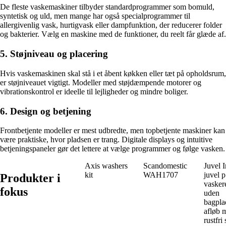
De fleste vaskemaskiner tilbyder standardprogrammer som bomuld,
syntetisk og uld, men mange har også specialprogrammer til
allergivenlig vask, hurtigvask eller dampfunktion, der reducerer folder
og bakterier. Vælg en maskine med de funktioner, du reelt får glæde af.
5. Støjniveau og placering
Hvis vaskemaskinen skal stå i et åbent køkken eller tæt på opholdsrum,
er støjniveauet vigtigt. Modeller med støjdæmpende motorer og
vibrationskontrol er ideelle til lejligheder og mindre boliger.
6. Design og betjening
Frontbetjente modeller er mest udbredte, men topbetjente maskiner kan
være praktiske, hvor pladsen er trang. Digitale displays og intuitive
betjeningspaneler gør det lettere at vælge programmer og følge vasken.
Axis washers
Scandomestic
Juvel I
kit
WAH1707
juvel 
Produkter i
vasker
fokus
uden
bagpla
afløb 
rustfri 