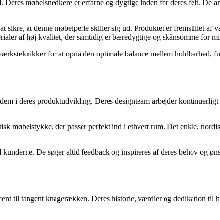
rd. Deres møbelsnedkere er erfarne og dygtige inden for deres felt. De an
 sikre, at denne møbelperle skiller sig ud. Produktet er fremstillet af 
ialer af høj kvalitet, der samtidig er bæredygtige og skånsomme for mil
rksteknikker for at opnå den optimale balance mellem holdbarhed, fu
 dem i deres produktudvikling. Deres designteam arbejder kontinuerlig
k møbelstykke, der passer perfekt ind i ethvert rum. Det enkle, nordis
kunderne. De søger altid feedback og inspireres af deres behov og ønske
cent til tangent knagerækken. Deres historie, værdier og dedikation til