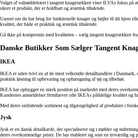
Valget af valnøddetræet i tangent knagerækken viser ILVAs fokus på at
sikrer et produkt, der er holdbart og æstetisk tiltalende.
Uanset om du har brug for funktionelle knager og bøjler til dit hjem ell
kvalitet, der både er praktisk og æstetisk tiltalende.
Gå ikke på kompromis med kvaliteten – vælg tangent knagerækken fra ILVA
Danske Butikker Som Sælger Tangent Kna
IKEA
IKEA er uden tvivl en af de mest velkendte detailhandlere i Danmark, 
praktisk løsning til opbevaring og ophængning af tøj og tilbehør.
IKEA har opbygget en stærk position på markedet med deres overkommel
Kundernes anmeldelser fremhæver ofte IKEAs pålidelige kvalitet og fu
Med deres omfattende sortiment og tilgængelighed af produkter i forskell
Jysk
Jysk er en dansk detailkæde, der specialiserer sig i møbler og indretn
deres overkommelige priser. De har etableret sig som en troværdig og p