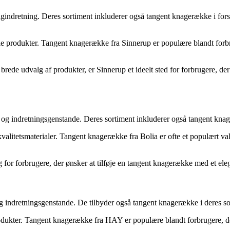
dretning. Deres sortiment inkluderer også tangent knagerække i forskell
e produkter. Tangent knagerække fra Sinnerup er populære blandt forbrug
ede udvalg af produkter, er Sinnerup et ideelt sted for forbrugere, der
 indretningsgenstande. Deres sortiment inkluderer også tangent knageræ
valitetsmaterialer. Tangent knagerække fra Bolia er ofte et populært valg
 for forbrugere, der ønsker at tilføje en tangent knagerække med et ele
dretningsgenstande. De tilbyder også tangent knagerække i deres sortim
ukter. Tangent knagerække fra HAY er populære blandt forbrugere, der ø