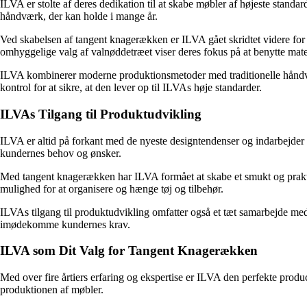
ILVA er stolte af deres dedikation til at skabe møbler af højeste standa
håndværk, der kan holde i mange år.
Ved skabelsen af tangent knagerækken er ILVA gået skridtet videre for at
omhyggelige valg af valnøddetræet viser deres fokus på at benytte mater
ILVA kombinerer moderne produktionsmetoder med traditionelle håndvæ
kontrol for at sikre, at den lever op til ILVAs høje standarder.
ILVAs Tilgang til Produktudvikling
ILVA er altid på forkant med de nyeste designtendenser og indarbejder
kundernes behov og ønsker.
Med tangent knagerækken har ILVA formået at skabe et smukt og praktis
mulighed for at organisere og hænge tøj og tilbehør.
ILVAs tilgang til produktudvikling omfatter også et tæt samarbejde med 
imødekomme kundernes krav.
ILVA som Dit Valg for Tangent Knagerækken
Med over fire årtiers erfaring og ekspertise er ILVA den perfekte produ
produktionen af møbler.