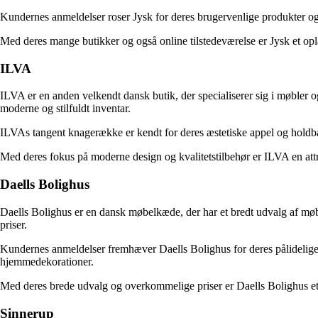
Kundernes anmeldelser roser Jysk for deres brugervenlige produkter og g
Med deres mange butikker og også online tilstedeværelse er Jysk et oplag
ILVA
ILVA er en anden velkendt dansk butik, der specialiserer sig i møbler 
moderne og stilfuldt inventar.
ILVAs tangent knagerække er kendt for deres æstetiske appel og holdba
Med deres fokus på moderne design og kvalitetstilbehør er ILVA en attrak
Daells Bolighus
Daells Bolighus er en dansk møbelkæde, der har et bredt udvalg af møble
priser.
Kundernes anmeldelser fremhæver Daells Bolighus for deres pålidelige pr
hjemmedekorationer.
Med deres brede udvalg og overkommelige priser er Daells Bolighus et 
Sinnerup