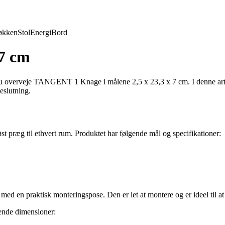
økken
Stol
Energi
Bord
7 cm
 du overveje TANGENT 1 Knage i målene 2,5 x 23,3 x 7 cm. I denne artik
beslutning.
løst præg til ethvert rum. Produktet har følgende mål og specifikationer:
en praktisk monteringspose. Den er let at montere og er ideel til at h
ende dimensioner: