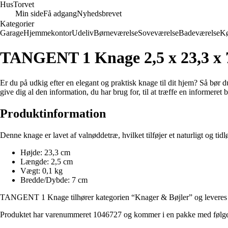
Hus
Torvet
Min side
Få adgang
Nyhedsbrevet
Kategorier
Garage
Hjemmekontor
Udeliv
Børneværelse
Soveværelse
Badeværelse
K
TANGENT 1 Knage 2,5 x 23,3 x 
Er du på udkig efter en elegant og praktisk knage til dit hjem? Så bør
give dig al den information, du har brug for, til at træffe en informeret 
Produktinformation
Denne knage er lavet af valnøddetræ, hvilket tilføjer et naturligt og tid
Højde: 23,3 cm
Længde: 2,5 cm
Vægt: 0,1 kg
Bredde/Dybde: 7 cm
TANGENT 1 Knage tilhører kategorien “Knager & Bøjler” og leveres med 
Produktet har varenummeret 1046727 og kommer i en pakke med følg