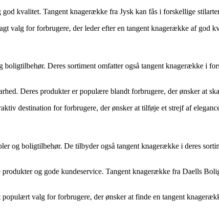
od kvalitet. Tangent knagerække fra Jysk kan fås i forskellige stilarte
t valg for forbrugere, der leder efter en tangent knagerække af god kvali
og boligtilbehør. Deres sortiment omfatter også tangent knagerække i fo
rhed. Deres produkter er populære blandt forbrugere, der ønsker at ska
tiv destination for forbrugere, der ønsker at tilføje et strejf af elegan
r og boligtilbehør. De tilbyder også tangent knagerække i deres sortimen
odukter og gode kundeservice. Tangent knagerække fra Daells Bolighus få
populært valg for forbrugere, der ønsker at finde en tangent knagerækk