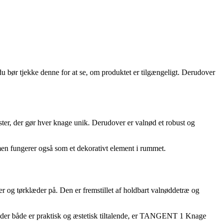
 du bør tjekke denne for at se, om produktet er tilgængeligt. Derudover
ter, der gør hver knage unik. Derudover er valnød et robust og
 men fungerer også som et dekorativt element i rummet.
er og tørklæder på. Den er fremstillet af holdbart valnøddetræ og
ge, der både er praktisk og æstetisk tiltalende, er TANGENT 1 Knage