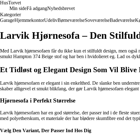
Hus
Torvet
Min side
Få adgang
Nyhedsbrevet
Kategorier
Garage
Hjemmekontor
Udeliv
Børneværelse
Soveværelse
Badeværelse
K
Larvik Hjørnesofa – Den Stilfu
Med Larvik hjørnesofaen får du ikke kun et stilfuldt design, men også m
smukt Hampton 374 Beige stof og har ben i hvidolieret eg. Lad os dykk
Et Tidløst og Elegant Design Som Vil Blive 
Larvik hjørnesofaen er elegant i sin enkelthed. De slanke ben understre
skaber alligevel et smukt blikfang, der gør Larvik hjørnesofaen elegant 
Hjørnesofa i Perfekt Størrelse
Larvik hjørnesofaen har en god størrelse, der passer ind i de fleste stu
med polyetherskum, et materiale der har blødere skumfibre end det typi
Vælg Den Variant, Der Passer Ind Hos Dig