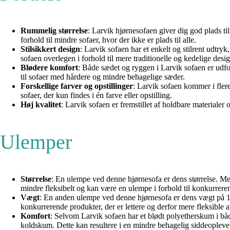
Rummelig størrelse
: Larvik hjørnesofaen giver dig god plads til
forhold til mindre sofaer, hvor der ikke er plads til alle.
Stilsikkert design
: Larvik sofaen har et enkelt og stilrent udtry
sofaen overlegen i forhold til mere traditionelle og kedelige desig
Blødere komfort
: Både sædet og ryggen i Larvik sofaen er udf
til sofaer med hårdere og mindre behagelige sæder.
Forskellige farver og opstillinger
: Larvik sofaen kommer i flere 
sofaer, der kun findes i én farve eller opstilling.
Høj kvalitet
: Larvik sofaen er fremstillet af holdbare materialer 
Ulemper
Størrelse
: En ulempe ved denne hjørnesofa er dens størrelse. M
mindre fleksibelt og kan være en ulempe i forhold til konkurrere
Vægt
: En anden ulempe ved denne hjørnesofa er dens vægt på 124
konkurrerende produkter, der er lettere og derfor mere fleksible a
Komfort
: Selvom Larvik sofaen har et blødt polyetherskum i b
koldskum. Dette kan resultere i en mindre behagelig siddeoplevels