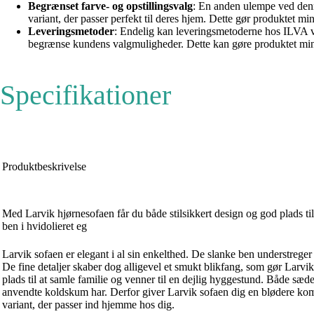
Begrænset farve- og opstillingsvalg
: En anden ulempe ved denn
variant, der passer perfekt til deres hjem. Dette gør produktet mi
Leveringsmetoder
: Endelig kan leveringsmetoderne hos ILVA v
begrænse kundens valgmuligheder. Dette kan gøre produktet mindre
Specifikationer
Produktbeskrivelse
Med Larvik hjørnesofaen får du både stilsikkert design og god plads ti
ben i hvidolieret eg
Larvik sofaen er elegant i al sin enkelthed. De slanke ben understrege
De fine detaljer skaber dog alligevel et smukt blikfang, som gør Larvik 
plads til at samle familie og venner til en dejlig hyggestund. Både sæd
anvendte koldskum har. Derfor giver Larvik sofaen dig en blødere komfo
variant, der passer ind hjemme hos dig.