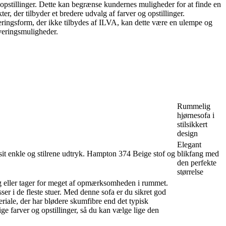
opstillinger. Dette kan begrænse kundernes muligheder for at finde en
r, der tilbyder et bredere udvalg af farver og opstillinger.
ringsform, der ikke tilbydes af ILVA, kan dette være en ulempe og
everingsmuligheder.
Rummelig
hjørnesofa i
stilsikkert
design
Elegant
sit enkle og stilrene udtryk. Hampton 374 Beige stof og
blikfang med
den perfekte
størrelse
ung eller tager for meget af opmærksomheden i rummet.
ser i de fleste stuer. Med denne sofa er du sikret god
eriale, der har blødere skumfibre end det typisk
ge farver og opstillinger, så du kan vælge lige den