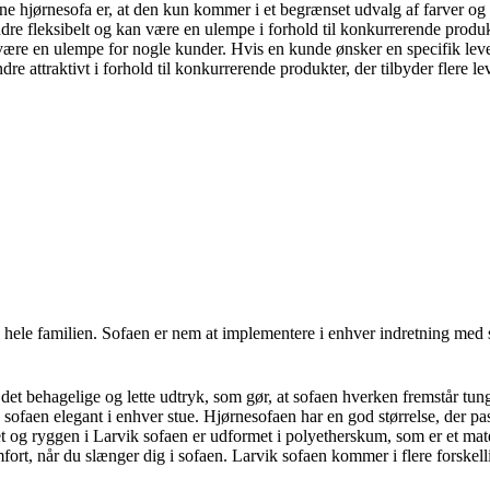
e hjørnesofa er, at den kun kommer i et begrænset udvalg af farver og 
ndre fleksibelt og kan være en ulempe i forhold til konkurrerende produkte
ære en ulempe for nogle kunder. Hvis en kunde ønsker en specifik leve
 attraktivt i forhold til konkurrerende produkter, der tilbyder flere l
l hele familien. Sofaen er nem at implementere i enhver indretning med 
r det behagelige og lette udtryk, som gør, at sofaen hverken fremstår t
sofaen elegant i enhver stue. Hjørnesofaen har en god størrelse, der pas
et og ryggen i Larvik sofaen er udformet i polyetherskum, som er et mat
rt, når du slænger dig i sofaen. Larvik sofaen kommer i flere forskelli