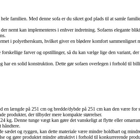
 hele familien. Med denne sofa er du sikret god plads til at samle famil
k, der nemt kan implementeres i enhver indretning. Sofaens elegante blikfa
ns.
ormet i polyetherskum, hvilket giver en blødere komfort sammenlignet 
forskellige farver og opstillinger, så du kan vælge lige den variant, der 
og har en solid konstruktion. Dette gør sofaen overlegen i forhold til bil
ed en længde på 251 cm og bredde/dybde på 251 cm kan den være for sto
nde produkter, der tilbyder mere kompakte størrelser.
 kg. Denne tunge vægt kan gøre det vanskeligt at flytte eller omarrang
t håndtere.
åde sædet og ryggen, kan dette materiale være mindre holdbart og mind
e og gøre produktet mindre attraktivt i forhold til konkurrerende produ