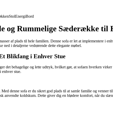
økken
Stol
Energi
Bord
lde og Rummelige Sæderække til 
asser af plads til hele familien. Denne sofa er let at implementere i en
e ned i detaljerne vedrørende dette elegante møbel.
Et Blikfang i Enhver Stue
ger det behagelige og lette udtryk, hvilket gør, at sofaen hverken virke
i enhver stue.
er. Med denne sofa er du sikret god plads til at samle familie og venner 
sk anvendte koldskum. Dette giver dig en blødere komfort, når du slæng