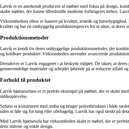
Larvik er en anerkendt producent af møbler med fokus på design, komfo
skabe møbler, der kunne tilfredsstille moderne forbrugeres behov. Larv
Virksomhedens ethos er baseret på kvalitet, æstetik og bæredygtighed. 
kvalitet og har en omhyggelig produktionsproces for at sikre, at deres mø
Produktionsmetoder
Larvik er kendt for deres omhyggelige produktionsmetoder, der kombine
og holdbare produkter. Virksomheden anvender avancerede produktionsma
Derudover er Larvik engageret i at beskytte miljøet. De sikrer, at der
genanvendelige materialer og arbejder løbende på at reducere affald og 
Forhold til produktet
Larvik hjørnesofaen er et perfekt eksempel på møbler, der er skabt me
siddeoplevelse.
Sofaen er konstrueret med omhu og bruger polyetherskum i både sædet 
uden at føle sig for tung eller ubehagelig. Larvik har også tænkt på deta
Med Larvik hjørnesofa har virksomheden skabt et møbel, der er perfekt ti
dens stilrene og enkle design.