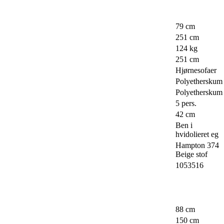
79 cm
251 cm
124 kg
251 cm
Hjørnesofaer
Polyetherskum
Polyetherskum
5 pers.
42 cm
Ben i
hvidolieret eg
Hampton 374
Beige stof
1053516
88 cm
150 cm