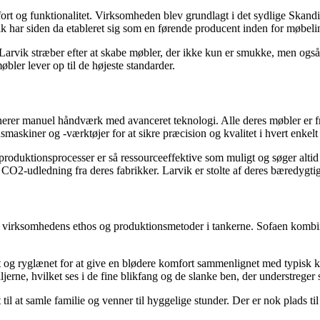
rt og funktionalitet. Virksomheden blev grundlagt i det sydlige Skandi
ik har siden da etableret sig som en førende producent inden for møbeli
Larvik stræber efter at skabe møbler, der ikke kun er smukke, men også
bler lever op til de højeste standarder.
rer manuel håndværk med avanceret teknologi. Alle deres møbler er fre
skiner og -værktøjer for at sikre præcision og kvalitet i hvert enkelt
es produktionsprocesser er så ressourceeffektive som muligt og søger al
CO2-udledning fra deres fabrikker. Larvik er stolte af deres bæredygtig
d virksomhedens ethos og produktionsmetoder i tankerne. Sofaen kombin
og ryglænet for at give en blødere komfort sammenlignet med typisk k
ljerne, hvilket ses i de fine blikfang og de slanke ben, der understreger
l at samle familie og venner til hyggelige stunder. Der er nok plads til