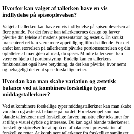
Hvorfor kan valget af tallerken have en vis
indflydelse på spiseoplevelsen?
Valget af tallerken kan have en vis indflydelse på spiseoplevelsen af
flere grunde. For det første kan tallerkenernes design og farver
påvirke din følelse af madens præsentation og æstetik. En smukt
præsenteret ret kan være mere appetitlig og tilfredsstillende. For det
andet kan størrelsen på tallerkenen påvirke portionsstørrelsen og din
opfattelse af mængden af mad, du spiser. Mindre tallerkener kan
være en hjælp til portionstyring. Endelig kan en tallerkens
funktionalitet også have betydning, da det kan påvirke, hvor nemt
og behageligt det er at spise forskellige retter.
Hvordan kan man skabe variation og æstetisk
balance ved at kombinere forskellige typer
middagstallerkner?
Ved at kombinere forskellige typer middagstallerkner kan man skabe
variation og æstetisk balance på bordet. For eksempel kan man
blande tallerkener med forskellige farver, mønstre eller teksturer for
at tilføje visuel dybde og interesse. Du kan også blande tallerkener i
forskellige størrelser for at opnå en afbalanceret præsentation af
forskellige retter. At kombinere tallerkener fra forskellige samlinger