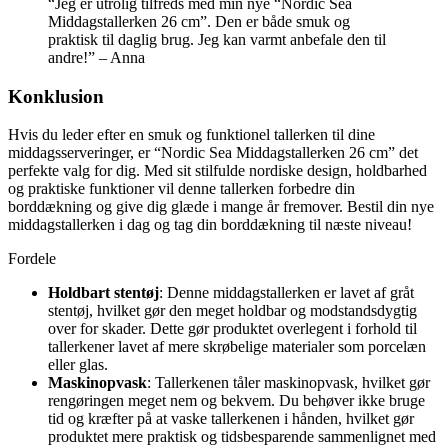
“Jeg er utrolig tilfreds med min nye “Nordic Sea
Middagstallerken 26 cm”. Den er både smuk og
praktisk til daglig brug. Jeg kan varmt anbefale den til
andre!” – Anna
Konklusion
Hvis du leder efter en smuk og funktionel tallerken til dine
middagsserveringer, er “Nordic Sea Middagstallerken 26 cm” det
perfekte valg for dig. Med sit stilfulde nordiske design, holdbarhed
og praktiske funktioner vil denne tallerken forbedre din
borddækning og give dig glæde i mange år fremover. Bestil din nye
middagstallerken i dag og tag din borddækning til næste niveau!
Fordele
Holdbart stentøj
: Denne middagstallerken er lavet af gråt
stentøj, hvilket gør den meget holdbar og modstandsdygtig
over for skader. Dette gør produktet overlegent i forhold til
tallerkener lavet af mere skrøbelige materialer som porcelæn
eller glas.
Maskinopvask
: Tallerkenen tåler maskinopvask, hvilket gør
rengøringen meget nem og bekvem. Du behøver ikke bruge
tid og kræfter på at vaske tallerkenen i hånden, hvilket gør
produktet mere praktisk og tidsbesparende sammenlignet med