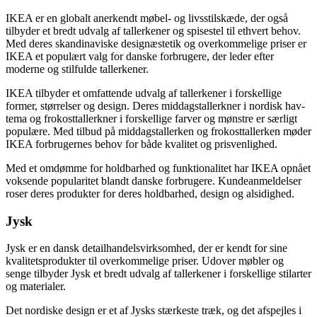
IKEA er en globalt anerkendt møbel- og livsstilskæde, der også
tilbyder et bredt udvalg af tallerkener og spisestel til ethvert behov.
Med deres skandinaviske designæstetik og overkommelige priser er
IKEA et populært valg for danske forbrugere, der leder efter
moderne og stilfulde tallerkener.
IKEA tilbyder et omfattende udvalg af tallerkener i forskellige
former, størrelser og design. Deres middagstallerkner i nordisk hav-
tema og frokosttallerkner i forskellige farver og mønstre er særligt
populære. Med tilbud på middagstallerken og frokosttallerken møder
IKEA forbrugernes behov for både kvalitet og prisvenlighed.
Med et omdømme for holdbarhed og funktionalitet har IKEA opnået
voksende popularitet blandt danske forbrugere. Kundeanmeldelser
roser deres produkter for deres holdbarhed, design og alsidighed.
Jysk
Jysk er en dansk detailhandelsvirksomhed, der er kendt for sine
kvalitetsprodukter til overkommelige priser. Udover møbler og
senge tilbyder Jysk et bredt udvalg af tallerkener i forskellige stilarter
og materialer.
Det nordiske design er et af Jysks stærkeste træk, og det afspejles i