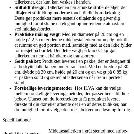
tallerkener, der kun kan vaskes i hånden.
Stilfuldt design
: Tallerkenen har smukke stribe-detaljer, der
tilføjer et stilfuldt og moderne touch til din borddækning.
Dette gør produktet mere æstetisk tiltalende og giver dig
mulighed for at skabe en elegant og indbydende atmosfære
ved middagsbordet.
Praktiske mål og vægt
: Med en diameter på 26 cm og en
højde på 2,5 cm er denne middagstallerken rummelig nok til
at rumme en god portion mad, samtidig med at den ikke fylder
for meget på bordet. Den lette vægt på kun 0,1 kg gør
tallerkenen nem at håndtere og transportere.
Godt pakket
: Produktet leveres i en pakke, der er designet til
at beskytte tallerkenen under transport. Med en bredde på 30
cm, dybde på 30 cm, højde på 20 cm og en vægt på 0,85 kg
er pakken solid og sikrer, at tallerkenen når frem i perfekt
stand.
Forskellige leveringsmetoder
: Hos ILVA kan du vælge
mellem forskellige leveringsmetoder, der passer bedst til dine
behov. Uanset om du foretrækker at få produktet leveret
direkte til din dør eller afhente det i en af deres butikker, har
du mulighed for at vælge den mest bekvemme løsning for dig.
Specifikationer
Middagstallerken i gråt stentøj med stribe-
Produktbeskrivelse