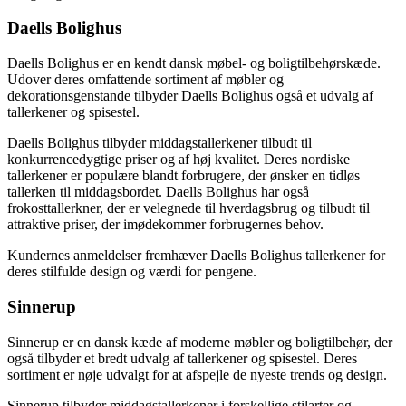
Daells Bolighus
Daells Bolighus er en kendt dansk møbel- og boligtilbehørskæde.
Udover deres omfattende sortiment af møbler og
dekorationsgenstande tilbyder Daells Bolighus også et udvalg af
tallerkener og spisestel.
Daells Bolighus tilbyder middagstallerkener tilbudt til
konkurrencedygtige priser og af høj kvalitet. Deres nordiske
tallerkener er populære blandt forbrugere, der ønsker en tidløs
tallerken til middagsbordet. Daells Bolighus har også
frokosttallerkner, der er velegnede til hverdagsbrug og tilbudt til
attraktive priser, der imødekommer forbrugernes behov.
Kundernes anmeldelser fremhæver Daells Bolighus tallerkener for
deres stilfulde design og værdi for pengene.
Sinnerup
Sinnerup er en dansk kæde af moderne møbler og boligtilbehør, der
også tilbyder et bredt udvalg af tallerkener og spisestel. Deres
sortiment er nøje udvalgt for at afspejle de nyeste trends og design.
Sinnerup tilbyder middagstallerkener i forskellige stilarter og