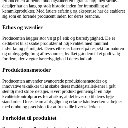
Producenten af denne middagstallerken i gråt stentøj med stribe-
detaljer har en lang og stolt historie inden for fremstilling af
keramikprodukter. Med årtiers erfaring og ekspertise har de etableret
sig som en førende producent inden for deres branche.
Ethos og værdier
Producenten lægger stor vægt på etik og bæredygtighed. De er
dedikeret til at skabe produkter af høj kvalitet med minimal
indvirkning på miljøet. Deres ethos er baseret på respekt for naturen
og omhyggelig brug af ressourcer, hvilket gør dem til et godt valg
for dem, der vægter bæredygtighed i deres indkøb.
Produktionsmetoder
Producenten anvender avancerede produktionsmetoder og
innovative teknikker til at skabe deres middagstallerkener i gråt
stentøj med stribe-detaljer. Hvert produkt gennemgår en nøje
kvalitetskontrolproces for at sikre, at det lever op til deres høje
standarder. Deres team af dygtige og erfarne håndværkere arbejder
med omhu og præcision for at fremstille hver tallerken.
Forholdet til produktet