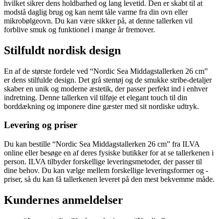
hvilket sikrer dens holdbarhed og lang levetid. Den er skabt til at
modstå daglig brug og kan nemt tåle varme fra din ovn eller
mikrobølgeovn. Du kan være sikker på, at denne tallerken vil
forblive smuk og funktionel i mange år fremover.
Stilfuldt nordisk design
En af de største fordele ved “Nordic Sea Middagstallerken 26 cm”
er dens stilfulde design. Det grå stentøj og de smukke stribe-detaljer
skaber en unik og moderne æstetik, der passer perfekt ind i enhver
indretning. Denne tallerken vil tilføje et elegant touch til din
borddækning og imponere dine gæster med sit nordiske udtryk.
Levering og priser
Du kan bestille “Nordic Sea Middagstallerken 26 cm” fra ILVA
online eller besøge en af deres fysiske butikker for at se tallerkenen i
person. ILVA tilbyder forskellige leveringsmetoder, der passer til
dine behov. Du kan vælge mellem forskellige leveringsformer og -
priser, så du kan få tallerkenen leveret på den mest bekvemme måde.
Kundernes anmeldelser