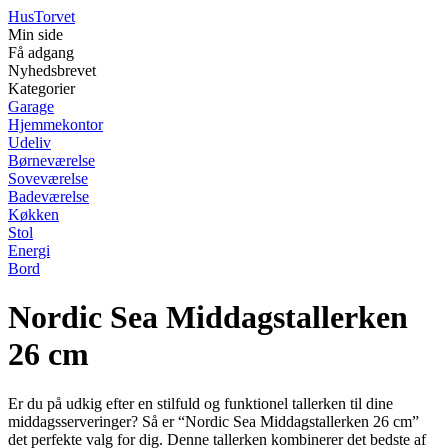
Hus
Torvet
Min side
Få adgang
Nyhedsbrevet
Kategorier
Garage
Hjemmekontor
Udeliv
Børneværelse
Soveværelse
Badeværelse
Køkken
Stol
Energi
Bord
Nordic Sea Middagstallerken
26 cm
Er du på udkig efter en stilfuld og funktionel tallerken til dine
middagsserveringer? Så er “Nordic Sea Middagstallerken 26 cm”
det perfekte valg for dig. Denne tallerken kombinerer det bedste af