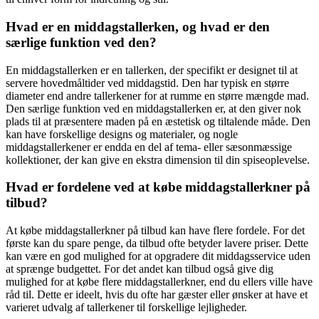
Hvad er en middagstallerken, og hvad er den
særlige funktion ved den?
En middagstallerken er en tallerken, der specifikt er designet til at
servere hovedmåltider ved middagstid. Den har typisk en større
diameter end andre tallerkener for at rumme en større mængde mad.
Den særlige funktion ved en middagstallerken er, at den giver nok
plads til at præsentere maden på en æstetisk og tiltalende måde. Den
kan have forskellige designs og materialer, og nogle
middagstallerkener er endda en del af tema- eller sæsonmæssige
kollektioner, der kan give en ekstra dimension til din spiseoplevelse.
Hvad er fordelene ved at købe middagstallerkner på
tilbud?
At købe middagstallerkner på tilbud kan have flere fordele. For det
første kan du spare penge, da tilbud ofte betyder lavere priser. Dette
kan være en god mulighed for at opgradere dit middagsservice uden
at sprænge budgettet. For det andet kan tilbud også give dig
mulighed for at købe flere middagstallerkner, end du ellers ville have
råd til. Dette er ideelt, hvis du ofte har gæster eller ønsker at have et
varieret udvalg af tallerkener til forskellige lejligheder.