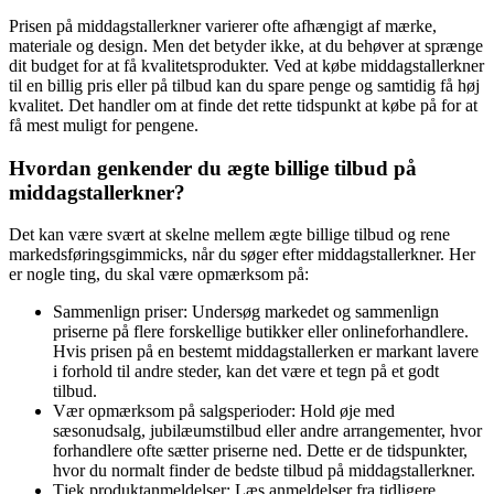
Prisen på middagstallerkner varierer ofte afhængigt af mærke,
materiale og design. Men det betyder ikke, at du behøver at sprænge
dit budget for at få kvalitetsprodukter. Ved at købe middagstallerkner
til en billig pris eller på tilbud kan du spare penge og samtidig få høj
kvalitet. Det handler om at finde det rette tidspunkt at købe på for at
få mest muligt for pengene.
Hvordan genkender du ægte billige tilbud på
middagstallerkner?
Det kan være svært at skelne mellem ægte billige tilbud og rene
markedsføringsgimmicks, når du søger efter middagstallerkner. Her
er nogle ting, du skal være opmærksom på:
Sammenlign priser: Undersøg markedet og sammenlign
priserne på flere forskellige butikker eller onlineforhandlere.
Hvis prisen på en bestemt middagstallerken er markant lavere
i forhold til andre steder, kan det være et tegn på et godt
tilbud.
Vær opmærksom på salgsperioder: Hold øje med
sæsonudsalg, jubilæumstilbud eller andre arrangementer, hvor
forhandlere ofte sætter priserne ned. Dette er de tidspunkter,
hvor du normalt finder de bedste tilbud på middagstallerkner.
Tjek produktanmeldelser: Læs anmeldelser fra tidligere