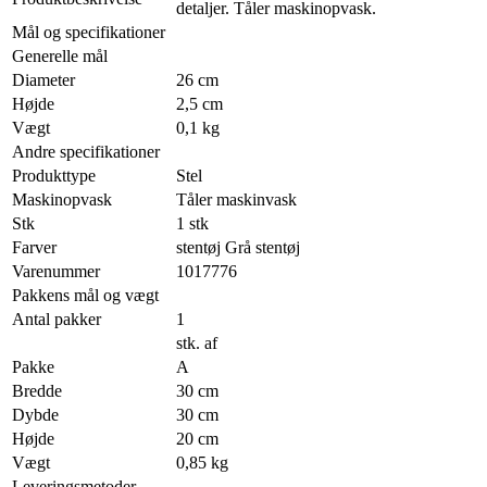
detaljer. Tåler maskinopvask.
Mål og specifikationer
Generelle mål
Diameter
26 cm
Højde
2,5 cm
Vægt
0,1 kg
Andre specifikationer
Produkttype
Stel
Maskinopvask
Tåler maskinvask
Stk
1 stk
Farver
stentøj Grå stentøj
Varenummer
1017776
Pakkens mål og vægt
Antal pakker
1
stk. af
Pakke
A
Bredde
30 cm
Dybde
30 cm
Højde
20 cm
Vægt
0,85 kg
Leveringsmetoder