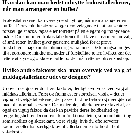
Hvordan kan man bedst udnytte frokosttallerkener,
når man arrangerer en buffet?
Frokosttallerkener kan være yderst nyttige, når man arrangerer en
buffet. Deres mindre størrelse gør dem velegnede til at præsentere
forskellige snacks, tapas eller forretter på en elegant og indbydende
måde. Du kan bruge frokosttallerkener til at lave et assorteret udvalg
af små retter, hvilket giver gæsterne mulighed for at prøve
forskellige smagskombinationer og variationer. De kan også bruges
til at portionere mindre mængder af forskellige retter, hvilket gør det
lettere at styre og opdatere buffetbordet, når retterne bliver spist op.
Hvilke andre faktorer skal man overveje ved valg af
middagstallerkner udover designet?
Udover designet er der flere faktorer, der bør overvejes ved valg af
middagstallerkner. Først og fremmest er størrelsen vigtig – det er
vigtigt at vælge tallerkener, der passer til dine behov og mængden af
mad, du normalt serverer. Det materiale, tallerkenerne er lavet af, er
også en vigtig faktor, da det kan påvirke deres holdbarhed og
rengøringsbehov. Derudover kan funktionaliteten, som omfatter ting
som stabilitet og skærekant, være vigtig, hvis du ofte serverer
kødretter eller har særlige krav til tallerkenerne i forhold til dit
spisebestik.