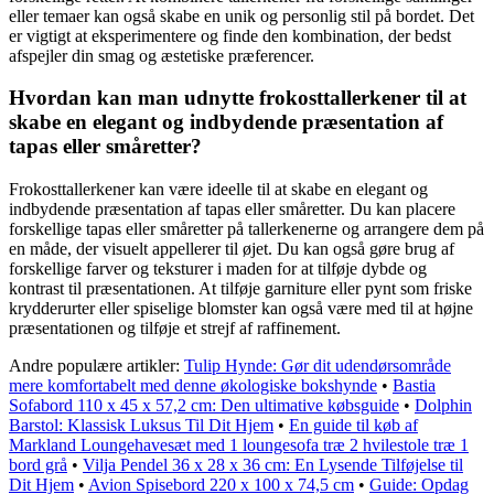
eller temaer kan også skabe en unik og personlig stil på bordet. Det
er vigtigt at eksperimentere og finde den kombination, der bedst
afspejler din smag og æstetiske præferencer.
Hvordan kan man udnytte frokosttallerkener til at
skabe en elegant og indbydende præsentation af
tapas eller småretter?
Frokosttallerkener kan være ideelle til at skabe en elegant og
indbydende præsentation af tapas eller småretter. Du kan placere
forskellige tapas eller småretter på tallerkenerne og arrangere dem på
en måde, der visuelt appellerer til øjet. Du kan også gøre brug af
forskellige farver og teksturer i maden for at tilføje dybde og
kontrast til præsentationen. At tilføje garniture eller pynt som friske
krydderurter eller spiselige blomster kan også være med til at højne
præsentationen og tilføje et strejf af raffinement.
Andre populære artikler:
Tulip Hynde: Gør dit udendørsområde
mere komfortabelt med denne økologiske bokshynde
•
Bastia
Sofabord 110 x 45 x 57,2 cm: Den ultimative købsguide
•
Dolphin
Barstol: Klassisk Luksus Til Dit Hjem
•
En guide til køb af
Markland Loungehavesæt med 1 loungesofa træ 2 hvilestole træ 1
bord grå
•
Vilja Pendel 36 x 28 x 36 cm: En Lysende Tilføjelse til
Dit Hjem
•
Avion Spisebord 220 x 100 x 74,5 cm
•
Guide: Opdag