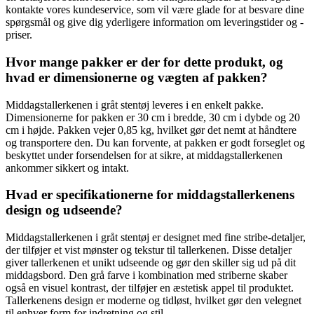
kontakte vores kundeservice, som vil være glade for at besvare dine
spørgsmål og give dig yderligere information om leveringstider og -
priser.
Hvor mange pakker er der for dette produkt, og
hvad er dimensionerne og vægten af pakken?
Middagstallerkenen i gråt stentøj leveres i en enkelt pakke.
Dimensionerne for pakken er 30 cm i bredde, 30 cm i dybde og 20
cm i højde. Pakken vejer 0,85 kg, hvilket gør det nemt at håndtere
og transportere den. Du kan forvente, at pakken er godt forseglet og
beskyttet under forsendelsen for at sikre, at middagstallerkenen
ankommer sikkert og intakt.
Hvad er specifikationerne for middagstallerkenens
design og udseende?
Middagstallerkenen i gråt stentøj er designet med fine stribe-detaljer,
der tilføjer et vist mønster og tekstur til tallerkenen. Disse detaljer
giver tallerkenen et unikt udseende og gør den skiller sig ud på dit
middagsbord. Den grå farve i kombination med striberne skaber
også en visuel kontrast, der tilføjer en æstetisk appel til produktet.
Tallerkenens design er moderne og tidløst, hvilket gør den velegnet
til enhver form for indretning og stil.