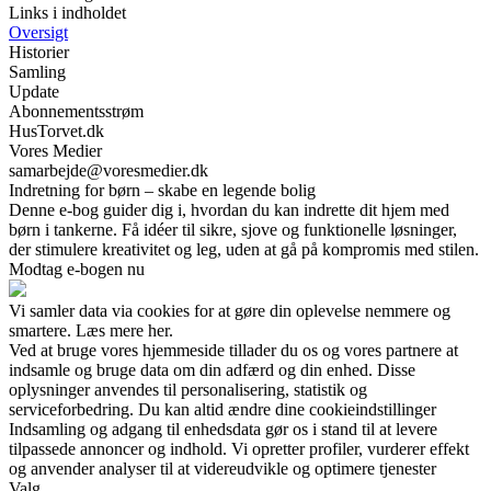
Links i indholdet
Oversigt
Historier
Samling
Update
Abonnementsstrøm
HusTorvet.dk
Vores Medier
samarbejde@voresmedier.dk
Indretning for børn – skabe en legende bolig
Denne e-bog guider dig i, hvordan du kan indrette dit hjem med
børn i tankerne. Få idéer til sikre, sjove og funktionelle løsninger,
der stimulere kreativitet og leg, uden at gå på kompromis med stilen.
Modtag e-bogen nu
Vi samler data via cookies for at gøre din oplevelse nemmere og
smartere. Læs mere her.
Ved at bruge vores hjemmeside tillader du os og vores partnere at
indsamle og bruge data om din adfærd og din enhed. Disse
oplysninger anvendes til personalisering, statistik og
serviceforbedring. Du kan altid ændre dine cookieindstillinger
Indsamling og adgang til enhedsdata gør os i stand til at levere
tilpassede annoncer og indhold. Vi opretter profiler, vurderer effekt
og anvender analyser til at videreudvikle og optimere tjenester
Valg