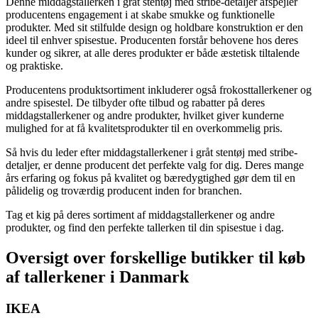
Denne middagstallerken i gråt stentøj med stribe-detaljer afspejler
producentens engagement i at skabe smukke og funktionelle
produkter. Med sit stilfulde design og holdbare konstruktion er den
ideel til enhver spisestue. Producenten forstår behovene hos deres
kunder og sikrer, at alle deres produkter er både æstetisk tiltalende
og praktiske.
Producentens produktsortiment inkluderer også frokosttallerkener og
andre spisestel. De tilbyder ofte tilbud og rabatter på deres
middagstallerkener og andre produkter, hvilket giver kunderne
mulighed for at få kvalitetsprodukter til en overkommelig pris.
Så hvis du leder efter middagstallerkener i gråt stentøj med stribe-
detaljer, er denne producent det perfekte valg for dig. Deres mange
års erfaring og fokus på kvalitet og bæredygtighed gør dem til en
pålidelig og troværdig producent inden for branchen.
Tag et kig på deres sortiment af middagstallerkener og andre
produkter, og find den perfekte tallerken til din spisestue i dag.
Oversigt over forskellige butikker til køb
af tallerkener i Danmark
IKEA