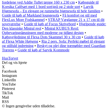
fordelene ved Addie Tuftet tæppe 160 x 230 cm
•
Købsguide til
Korsika Cafésæt med 1 bord sort/grå og 2 stole sort
•
Larvik
Hjørnesofa – En elegant og rummelig hjørnesofa til hele familien
•
Guide til køb af Markland loungesofa
•
Få komfort og stil med
FlexLux More Fodskammel
•
STRAP Væglampe 21 x 17 cm til dit
soveværelse
•
Guide til køb af Focus Skrivebord
•
Hjælpende guide:
Den klassiske Mistral reol
•
Mistral KUBUS Reol:
Opbevaringsløsningen med moderne og tidløst design
•
Købsvejledning til Flexa Dots Skammel 30 x 30 cm
•
Guide til køb
af Flexa White Højseng
•
Ria 2 pers. Sofa: Perfekt møbel til elegant
og stilfuld indretning
•
Beskyt og plej dine træmøbler med Guardian
Trærens
•
Guide til køb af Sarvik Kommode
Hus
Torvet
Del og vis hjerte
X
Facebook
Instagram
LinkedIn
YouTube
Pinterest
TikTok
Mail
RSS
© Ingen gengivelse uden tilladelse.