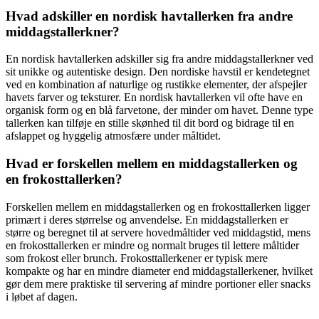
Hvad adskiller en nordisk havtallerken fra andre
middagstallerkner?
En nordisk havtallerken adskiller sig fra andre middagstallerkner ved
sit unikke og autentiske design. Den nordiske havstil er kendetegnet
ved en kombination af naturlige og rustikke elementer, der afspejler
havets farver og teksturer. En nordisk havtallerken vil ofte have en
organisk form og en blå farvetone, der minder om havet. Denne type
tallerken kan tilføje en stille skønhed til dit bord og bidrage til en
afslappet og hyggelig atmosfære under måltidet.
Hvad er forskellen mellem en middagstallerken og
en frokosttallerken?
Forskellen mellem en middagstallerken og en frokosttallerken ligger
primært i deres størrelse og anvendelse. En middagstallerken er
større og beregnet til at servere hovedmåltider ved middagstid, mens
en frokosttallerken er mindre og normalt bruges til lettere måltider
som frokost eller brunch. Frokosttallerkener er typisk mere
kompakte og har en mindre diameter end middagstallerkener, hvilket
gør dem mere praktiske til servering af mindre portioner eller snacks
i løbet af dagen.