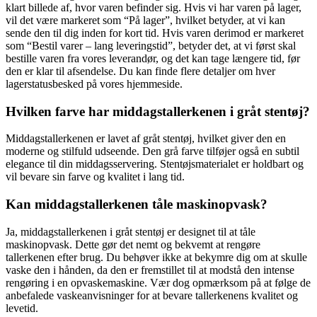
klart billede af, hvor varen befinder sig. Hvis vi har varen på lager,
vil det være markeret som “På lager”, hvilket betyder, at vi kan
sende den til dig inden for kort tid. Hvis varen derimod er markeret
som “Bestil varer – lang leveringstid”, betyder det, at vi først skal
bestille varen fra vores leverandør, og det kan tage længere tid, før
den er klar til afsendelse. Du kan finde flere detaljer om hver
lagerstatusbesked på vores hjemmeside.
Hvilken farve har middagstallerkenen i gråt stentøj?
Middagstallerkenen er lavet af gråt stentøj, hvilket giver den en
moderne og stilfuld udseende. Den grå farve tilføjer også en subtil
elegance til din middagsservering. Stentøjsmaterialet er holdbart og
vil bevare sin farve og kvalitet i lang tid.
Kan middagstallerkenen tåle maskinopvask?
Ja, middagstallerkenen i gråt stentøj er designet til at tåle
maskinopvask. Dette gør det nemt og bekvemt at rengøre
tallerkenen efter brug. Du behøver ikke at bekymre dig om at skulle
vaske den i hånden, da den er fremstillet til at modstå den intense
rengøring i en opvaskemaskine. Vær dog opmærksom på at følge de
anbefalede vaskeanvisninger for at bevare tallerkenens kvalitet og
levetid.