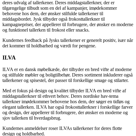
deres udvalg af tallerkener. Deres middagstallerkner, der er
tilgængelige tilbudt som en del af kampanjer, imødekommer
behovene hos dem, der ønsker stilfulde tallerkener til
middagsbordet. Jysk tilbyder også frokosttallerkner til
kampagnepriser, der appellerer til forbrugere, der ønsker en moderne
og funktionel tallerken til frokost eller snacks.
Kundernes feedback på Jysks tallerkener er generelt positiv, især når
det kommer til holdbarhed og værdi for pengene.
ILVA
ILVA er en dansk møbelkæde, der tilbyder en bred vifte af moderne
og stilfulde møbler og boligtilbehør. Deres sortiment inkluderer også
tallerkener og spisestel, der passer til forskellige smage og stilarter.
Med et fokus på design og kvalitet tilbyder ILVA en bred vifte af
middagstallerkner til ethvert behov. Deres nordiske hav-tema
tallerkner imødekommer behovene hos dem, der søger en tidløs og
elegant tallerken. ILVA har også frokosttallerkner i forskellige farver
og design, der appellerer til forbrugere, der ønsker en moderne og
sjov tallerken til hverdagsbrug.
Kundernes anmeldelser roser ILVAs tallerkener for deres flotte
design og holdbarhed.