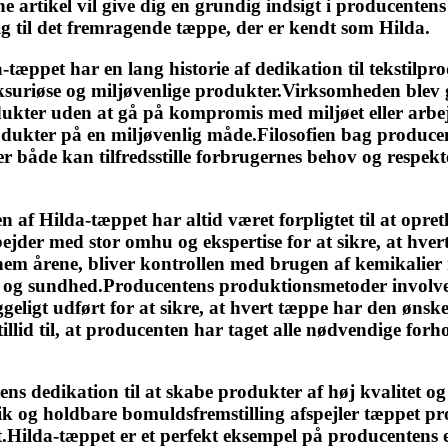
e artikel vil give dig en grundig indsigt i producenten
g til det fremragende tæppe, der er kendt som Hilda.
-tæppet har en lang historie af dedikation til tekstilp
ksuriøse og miljøvenlige produkter.Virksomheden blev gru
odukter uden at gå på kompromis med miljøet eller arbe
odukter på en miljøvenlig måde.Filosofien bag producen
 både kan tilfredsstille forbrugernes behov og respekter
f Hilda-tæppet har altid været forpligtet til at opret
der med stor omhu og ekspertise for at sikre, at hvert t
m årene, bliver kontrollen med brugen af kemikalier 
 og sundhed.Producentens produktionsmetoder involvere
ggeligt udført for at sikre, at hvert tæppe har den ø
d til, at producenten har taget alle nødvendige forholds
ns dedikation til at skabe produkter af høj kvalitet o
tetik og holdbare bomuldsfremstilling afspejler tæppet
.Hilda-tæppet er et perfekt eksempel på producentens e