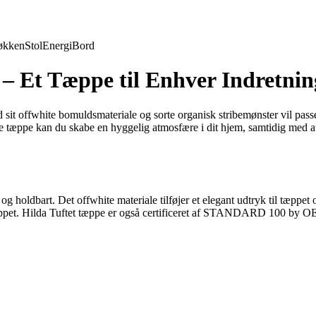
økken
Stol
Energi
Bord
 – Et Tæppe til Enhver Indretnin
 sit offwhite bomuldsmateriale og sorte organisk stribemønster vil passe
e tæppe kan du skabe en hyggelig atmosfære i dit hjem, samtidig med at
 holdbart. Det offwhite materiale tilføjer et elegant udtryk til tæppet o
l tæppet. Hilda Tuftet tæppe er også certificeret af STANDARD 100 by OE