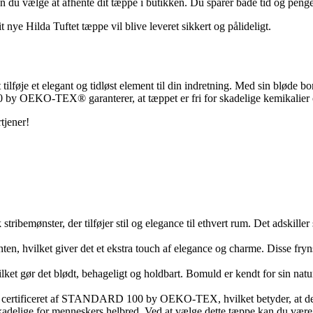
n du vælge at afhente dit tæppe i butikken. Du sparer både tid og peng
nye Hilda Tuftet tæppe vil blive leveret sikkert og pålideligt.
 tilføje et elegant og tidløst element til din indretning. Med sin bløde
by OEKO-TEX® garanterer, at tæppet er fri for skadelige kemikalier og
rtjener!
 stribemønster, der tilføjer stil og elegance til ethvert rum. Det adskill
en, hvilket giver det et ekstra touch af elegance og charme. Disse frynser
lket gør det blødt, behageligt og holdbart. Bomuld er kendt for sin natu
r certificeret af STANDARD 100 by OEKO-TEX, hvilket betyder, at det er
e skadelige for menneskers helbred. Ved at vælge dette tæppe kan du være s