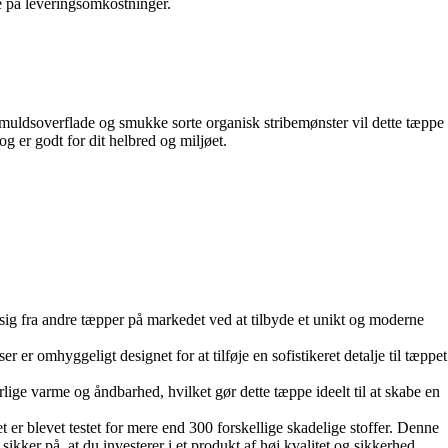
e på leveringsomkostninger.
 bomuldsoverflade og smukke sorte organisk stribemønster vil dette tæppe
 er godt for dit helbred og miljøet.
er sig fra andre tæpper på markedet ved at tilbyde et unikt og moderne
 er omhyggeligt designet for at tilføje en sofistikeret detalje til tæppet
rlige varme og åndbarhed, hvilket gør dette tæppe ideelt til at skabe en
 blevet testet for mere end 300 forskellige skadelige stoffer. Denne
ikker på, at du investerer i et produkt af høj kvalitet og sikkerhed.