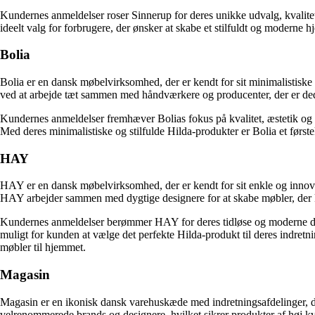
Kundernes anmeldelser roser Sinnerup for deres unikke udvalg, kvalitets
ideelt valg for forbrugere, der ønsker at skabe et stilfuldt og moderne
Bolia
Bolia er en dansk møbelvirksomhed, der er kendt for sit minimalistiske 
ved at arbejde tæt sammen med håndværkere og producenter, der er dedik
Kundernes anmeldelser fremhæver Bolias fokus på kvalitet, æstetik og b
Med deres minimalistiske og stilfulde Hilda-produkter er Bolia et først
HAY
HAY er en dansk møbelvirksomhed, der er kendt for sit enkle og innovat
HAY arbejder sammen med dygtige designere for at skabe møbler, der k
Kundernes anmeldelser berømmer HAY for deres tidløse og moderne design
muligt for kunden at vælge det perfekte Hilda-produkt til deres indretn
møbler til hjemmet.
Magasin
Magasin er en ikonisk dansk varehuskæde med indretningsafdelinger, der 
velrenommerede brands og designere, hvilket sikrer produkter af høj kval