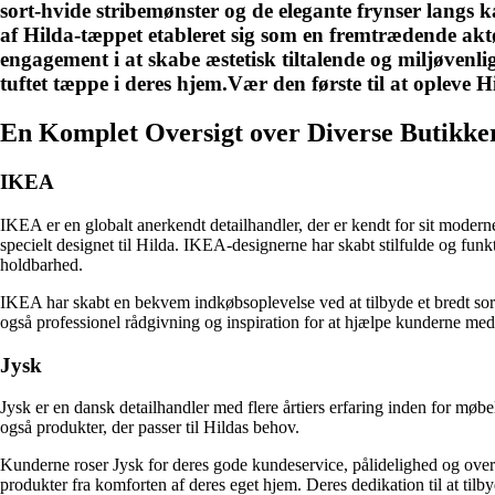
sort-hvide stribemønster og de elegante frynser langs k
af Hilda-tæppet etableret sig som en fremtrædende aktø
engagement i at skabe æstetisk tiltalende og miljøvenli
tuftet tæppe i deres hjem.Vær den første til at oplev
En Komplet Oversigt over Diverse Butikker
IKEA
IKEA er en globalt anerkendt detailhandler, der er kendt for sit moder
specielt designet til Hilda. IKEA-designerne har skabt stilfulde og funk
holdbarhed.
IKEA har skabt en bekvem indkøbsoplevelse ved at tilbyde et bredt sor
også professionel rådgivning og inspiration for at hjælpe kunderne med 
Jysk
Jysk er en dansk detailhandler med flere årtiers erfaring inden for møbe
også produkter, der passer til Hildas behov.
Kunderne roser Jysk for deres gode kundeservice, pålidelighed og over
produkter fra komforten af deres eget hjem. Deres dedikation til at tilby