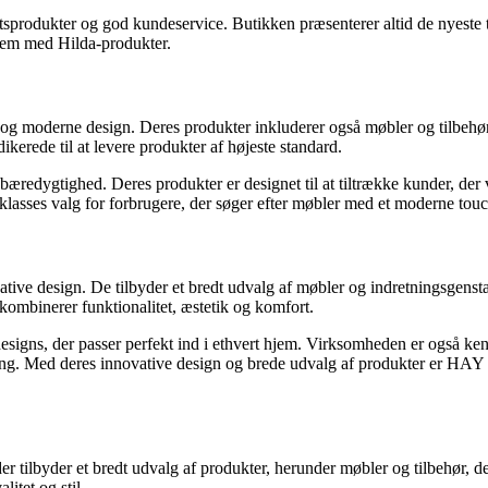
produkter og god kundeservice. Butikken præsenterer altid de nyeste tre
 hjem med Hilda-produkter.
og moderne design. Deres produkter inkluderer også møbler og tilbehør, 
erede til at levere produkter af højeste standard.
æredygtighed. Deres produkter er designet til at tiltrække kunder, der
eklasses valg for forbrugere, der søger efter møbler med et moderne touc
ive design. De tilbyder et bredt udvalg af møbler og indretningsgensta
ombinerer funktionalitet, æstetik og komfort.
s, der passer perfekt ind i ethvert hjem. Virksomheden er også kendt f
ing. Med deres innovative design og brede udvalg af produkter er HAY en 
tilbyder et bredt udvalg af produkter, herunder møbler og tilbehør, der 
itet og stil.