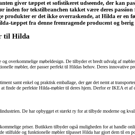
anten giver tæppet et sofistikeret udseende, der kan pa
r inden for tekstilbranchen takket være deres passion 
ge produkter er det ikke overraskende, at Hilda er en fø
e Hilda-tæppet fra denne fremragende producent og beri
 til Hilda
ne og overkommelige møbeldesign. De tilbyder et bredt udvalg af møbler,
tionelle møbler, der passer perfekt til Hildas behov. Deres innovative pr
timent samt enkel og praktisk emballage, der gør det nemt at transport
at finde de perfekte Hilda-møbler til deres hjem. Derfor er IKEA et af 
lindustrien. De har opbygget et stærkt ry for at tilbyde moderne og kval
kommelige priser. Butikken tilbyder også muligheden for at handle onli
de stilfulde og funktionelle møbler tilpasset Hilda har gjort dem til en 