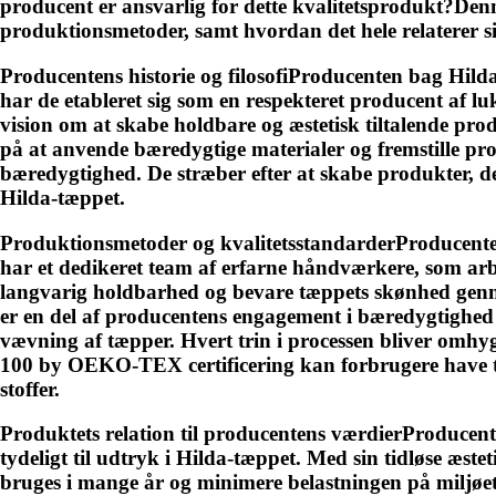
producent er ansvarlig for dette kvalitetsprodukt?Denn
produktionsmetoder, samt hvordan det hele relaterer si
Producentens historie og filosofiProducenten bag Hilda
har de etableret sig som en respekteret producent af lu
vision om at skabe holdbare og æstetisk tiltalende pr
på at anvende bæredygtige materialer og fremstille pr
bæredygtighed. De stræber efter at skabe produkter, der
Hilda-tæppet.
Produktionsmetoder og kvalitetsstandarderProducenten a
har et dedikeret team af erfarne håndværkere, som arbej
langvarig holdbarhed og bevare tæppets skønhed genne
er en del af producentens engagement i bæredygtighed
vævning af tæpper. Hvert trin i processen bliver omhy
100 by OEKO-TEX certificering kan forbrugere have tilli
stoffer.
Produktets relation til producentens værdierProducente
tydeligt til udtryk i Hilda-tæppet. Med sin tidløse æs
bruges i mange år og minimere belastningen på miljøet