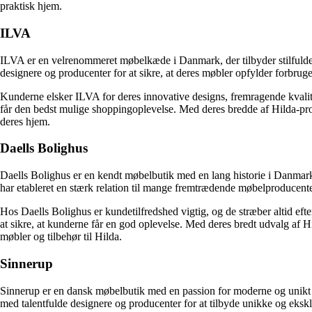
praktisk hjem.
ILVA
ILVA er en velrenommeret møbelkæde i Danmark, der tilbyder stilfulde 
designere og producenter for at sikre, at deres møbler opfylder forbruge
Kunderne elsker ILVA for deres innovative designs, fremragende kvalite
får den bedst mulige shoppingoplevelse. Med deres bredde af Hilda-prod
deres hjem.
Daells Bolighus
Daells Bolighus er en kendt møbelbutik med en lang historie i Danmark. 
har etableret en stærk relation til mange fremtrædende møbelproducenter, 
Hos Daells Bolighus er kundetilfredshed vigtig, og de stræber altid efte
at sikre, at kunderne får en god oplevelse. Med deres bredt udvalg af Hi
møbler og tilbehør til Hilda.
Sinnerup
Sinnerup er en dansk møbelbutik med en passion for moderne og unikt d
med talentfulde designere og producenter for at tilbyde unikke og ekskl