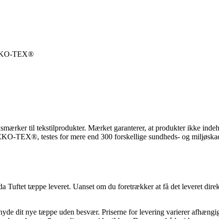
OEKO-TEX®
til tekstilprodukter. Mærket garanterer, at produkter ikke indehol
TEX®, testes for mere end 300 forskellige sundheds- og miljøskadeli
Tuftet tæppe leveret. Uanset om du foretrækker at få det leveret direkte 
n nyde dit nye tæppe uden besvær. Priserne for levering varierer afhængig