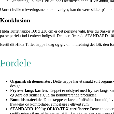
Afhentning i butik: Hvis du bor i nærheden af en ILVA-butik, ka
Uanset hvilken leveringsmetode du vælger, kan du være sikker på, at dit 
Konklusion
Hilda Tuftet tæppe 160 x 230 cm er det perfekte valg, hvis du ønsker at
passe perfekt ind i enhver boligstil. Den certificerede STANDARD 100 
Bestil dit Hilda Tuftet tæppe i dag og giv din indretning det løft, den fo
Fordele
Organisk stribemønster
: Dette tæppe har et smukt sort organisk
design.
Frynser langs kanten
: Tæppet er udstyret med frynser langs kant
og gøre det skiller sig ud fra konkurrerende produkter.
Bomuldsmateriale
: Dette tæppe er lavet af offwhite bomuld, hvi
hyggelig og komfortabel atmosfære i ethvert rum.
STANDARD 100 by OEKO-TEX certificeret
: Dette tæppe e
certificering sikrer, at tæppet er fri for kemikalier, der kan vær