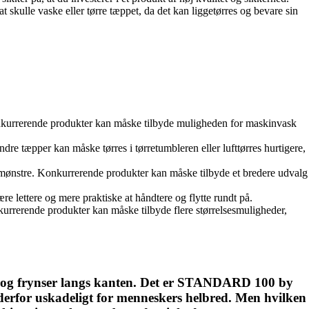
skulle vaske eller tørre tæppet, da det kan liggetørres og bevare sin
onkurrerende produkter kan måske tilbyde muligheden for maskinvask
dre tæpper kan måske tørres i tørretumbleren eller lufttørres hurtigere,
 mønstre. Konkurrerende produkter kan måske tilbyde et bredere udvalg
 lettere og mere praktiske at håndtere og flytte rundt på.
nkurrerende produkter kan måske tilbyde flere størrelsesmuligheder,
er og frynser langs kanten. Det er STANDARD 100 by
 derfor uskadeligt for menneskers helbred. Men hvilken