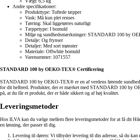
Vægt: 6,5 kg
Andre specifikationer:
Produkttype: Tuftede tæpper
Vask: Må kun plet renses
Tørring: Skal liggetørres naturligt
Tæppetype: I bomuld
Miljø og sundhedsmærkninger: STANDARD 100 by 
Detalje: Og frynser
Detaljer: Med sort mønster
Materiale: Offwhite bomuld
Varenummer: 1071557
STANDARD 100 by OEKO-TEX® Certificering
STANDARD 100 by OEKO-TEX® er en af verdens førende sundhedsmærker 
for dit helbred. Produkter, der er mærket med STANDARD 100 by OEKO-
på, at du får et produkt, der er både sikkert og af høj kvalitet.
Leveringsmetoder
Hos ILVA kan du vælge mellem flere leveringsmetoder for at få dit Hilda 
en løsning, der passer til dig.
Levering til døren: Vi tilbyder levering til din adresse, så du ka