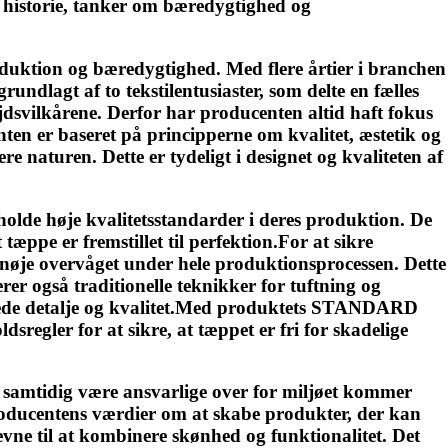
s historie, tanker om bæredygtighed og
roduktion og bæredygtighed. Med flere årtier i branchen
ndlagt af to tekstilentusiaster, som delte en fælles
jdsvilkårene. Derfor har producenten altid haft fokus
ten er baseret på principperne om kvalitet, æstetik og
e naturen. Dette er tydeligt i designet og kvaliteten af
holde høje kvalitetsstandarder i deres produktion. De
æppe er fremstillet til perfektion.For at sikre
nøje overvåget under hele produktionsprocessen. Dette
r også traditionelle teknikker for tuftning og
nskede detalje og kvalitet.Med produktets STANDARD
regler for at sikre, at tæppet er fri for skadelige
g samtidig være ansvarlige over for miljøet kommer
 producentens værdier om at skabe produkter, der kan
vne til at kombinere skønhed og funktionalitet. Det