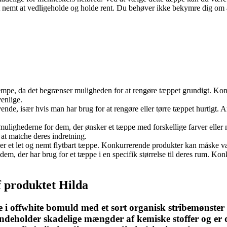
 nemt at vedligeholde og holde rent. Du behøver ikke bekymre dig om at 
lempe, da det begrænser muligheden for at rengøre tæppet grundigt. K
venlige.
nde, især hvis man har brug for at rengøre eller tørre tæppet hurtigt. An
mulighederne for dem, der ønsker et tæppe med forskellige farver eller
 at matche deres indretning.
r et let og nemt flytbart tæppe. Konkurrerende produkter kan måske være
dem, der har brug for et tæppe i en specifik størrelse til deres rum. Ko
 produktet Hilda
pe i offwhite bomuld med et sort organisk stribemønst
 indeholder skadelige mængder af kemiske stoffer og er