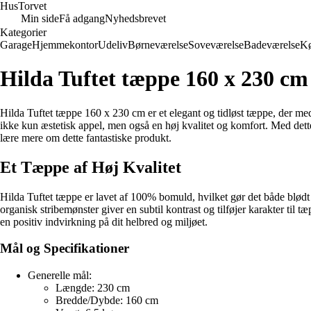
Hus
Torvet
Min side
Få adgang
Nyhedsbrevet
Kategorier
Garage
Hjemmekontor
Udeliv
Børneværelse
Soveværelse
Badeværelse
K
Hilda Tuftet tæppe 160 x 230 cm
Hilda Tuftet tæppe 160 x 230 cm er et elegant og tidløst tæppe, der med
ikke kun æstetisk appel, men også en høj kvalitet og komfort. Med dett
lære mere om dette fantastiske produkt.
Et Tæppe af Høj Kvalitet
Hilda Tuftet tæppe er lavet af 100% bomuld, hvilket gør det både blødt og
organisk stribemønster giver en subtil kontrast og tilføjer karakter ti
en positiv indvirkning på dit helbred og miljøet.
Mål og Specifikationer
Generelle mål:
Længde: 230 cm
Bredde/Dybde: 160 cm