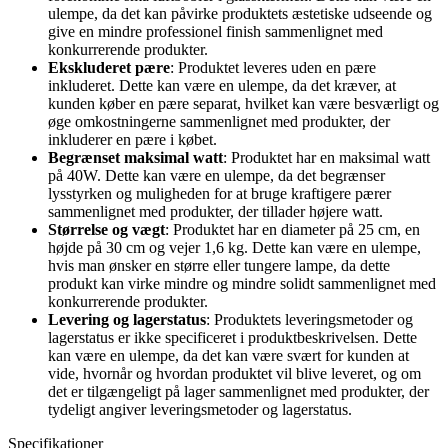
ulempe, da det kan påvirke produktets æstetiske udseende og
give en mindre professionel finish sammenlignet med
konkurrerende produkter.
Ekskluderet pære
: Produktet leveres uden en pære
inkluderet. Dette kan være en ulempe, da det kræver, at
kunden køber en pære separat, hvilket kan være besværligt og
øge omkostningerne sammenlignet med produkter, der
inkluderer en pære i købet.
Begrænset maksimal watt
: Produktet har en maksimal watt
på 40W. Dette kan være en ulempe, da det begrænser
lysstyrken og muligheden for at bruge kraftigere pærer
sammenlignet med produkter, der tillader højere watt.
Størrelse og vægt
: Produktet har en diameter på 25 cm, en
højde på 30 cm og vejer 1,6 kg. Dette kan være en ulempe,
hvis man ønsker en større eller tungere lampe, da dette
produkt kan virke mindre og mindre solidt sammenlignet med
konkurrerende produkter.
Levering og lagerstatus
: Produktets leveringsmetoder og
lagerstatus er ikke specificeret i produktbeskrivelsen. Dette
kan være en ulempe, da det kan være svært for kunden at
vide, hvornår og hvordan produktet vil blive leveret, og om
det er tilgængeligt på lager sammenlignet med produkter, der
tydeligt angiver leveringsmetoder og lagerstatus.
Specifikationer