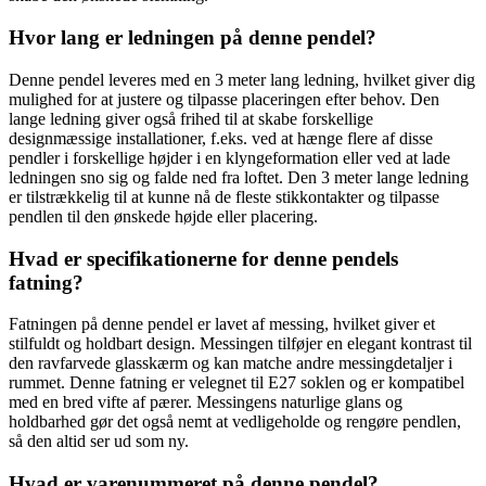
Hvor lang er ledningen på denne pendel?
Denne pendel leveres med en 3 meter lang ledning, hvilket giver dig
mulighed for at justere og tilpasse placeringen efter behov. Den
lange ledning giver også frihed til at skabe forskellige
designmæssige installationer, f.eks. ved at hænge flere af disse
pendler i forskellige højder i en klyngeformation eller ved at lade
ledningen sno sig og falde ned fra loftet. Den 3 meter lange ledning
er tilstrækkelig til at kunne nå de fleste stikkontakter og tilpasse
pendlen til den ønskede højde eller placering.
Hvad er specifikationerne for denne pendels
fatning?
Fatningen på denne pendel er lavet af messing, hvilket giver et
stilfuldt og holdbart design. Messingen tilføjer en elegant kontrast til
den ravfarvede glasskærm og kan matche andre messingdetaljer i
rummet. Denne fatning er velegnet til E27 soklen og er kompatibel
med en bred vifte af pærer. Messingens naturlige glans og
holdbarhed gør det også nemt at vedligeholde og rengøre pendlen,
så den altid ser ud som ny.
Hvad er varenummeret på denne pendel?