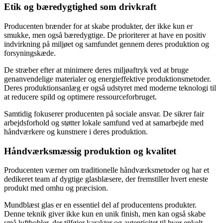
Etik og bæredygtighed som drivkraft
Producenten brænder for at skabe produkter, der ikke kun er
smukke, men også bæredygtige. De prioriterer at have en positiv
indvirkning på miljøet og samfundet gennem deres produktion og
forsyningskæde.
De stræber efter at minimere deres miljøaftryk ved at bruge
genanvendelige materialer og energieffektive produktionsmetoder.
Deres produktionsanlæg er også udstyret med moderne teknologi til
at reducere spild og optimere ressourceforbruget.
Samtidig fokuserer producenten på sociale ansvar. De sikrer fair
arbejdsforhold og støtter lokale samfund ved at samarbejde med
håndværkere og kunstnere i deres produktion.
Håndværksmæssig produktion og kvalitet
Producenten værner om traditionelle håndværksmetoder og har et
dedikeret team af dygtige glasblæsere, der fremstiller hvert eneste
produkt med omhu og præcision.
Mundblæst glas er en essentiel del af producentens produkter.
Denne teknik giver ikke kun en unik finish, men kan også skabe
små luftbobler, der tilføjer karakter og autenticitet til hver enkelt