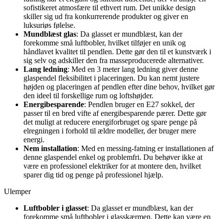
sofistikeret atmosfære til ethvert rum. Det unikke design
skiller sig ud fra konkurrerende produkter og giver en
luksuriøs følelse.
Mundblæst glas
: Da glasset er mundblæst, kan der
forekomme små luftbobler, hvilket tilføjer en unik og
håndlavet kvalitet til pendlen. Dette gør den til et kunstværk i
sig selv og adskiller den fra masseproducerede alternativer.
Lang ledning
: Med en 3 meter lang ledning giver denne
glaspendel fleksibilitet i placeringen. Du kan nemt justere
højden og placeringen af pendlen efter dine behov, hvilket gør
den ideel til forskellige rum og loftshøjder.
Energibesparende
: Pendlen bruger en E27 sokkel, der
passer til en bred vifte af energibesparende pærer. Dette gør
det muligt at reducere energiforbruget og spare penge på
elregningen i forhold til ældre modeller, der bruger mere
energi.
Nem installation
: Med en messing-fatning er installationen af
denne glaspendel enkel og problemfri. Du behøver ikke at
være en professionel elektriker for at montere den, hvilket
sparer dig tid og penge på professionel hjælp.
Ulemper
Luftbobler i glasset
: Da glasset er mundblæst, kan der
forekomme små luftbobler i glasskærmen. Dette kan være en