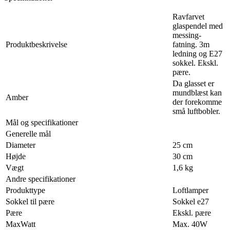
Ravfarvet
glaspendel med
messing-
Produktbeskrivelse
fatning. 3m
ledning og E27
sokkel. Ekskl.
pære.
Da glasset er
mundblæst kan
Amber
der forekomme
små luftbobler.
Mål og specifikationer
Generelle mål
Diameter
25 cm
Højde
30 cm
Vægt
1,6 kg
Andre specifikationer
Produkttype
Loftlamper
Sokkel til pære
Sokkel e27
Pære
Ekskl. pære
MaxWatt
Max. 40W