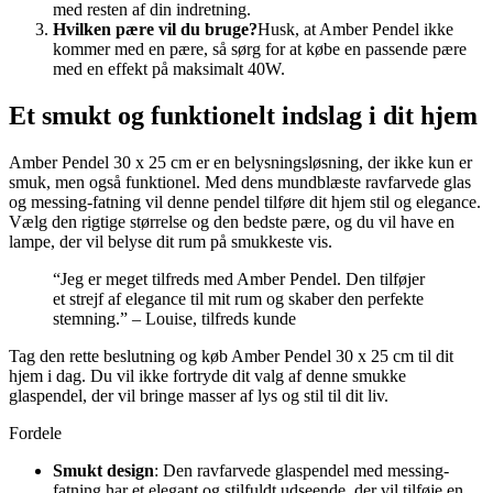
med resten af din indretning.
Hvilken pære vil du bruge?
Husk, at Amber Pendel ikke
kommer med en pære, så sørg for at købe en passende pære
med en effekt på maksimalt 40W.
Et smukt og funktionelt indslag i dit hjem
Amber Pendel 30 x 25 cm er en belysningsløsning, der ikke kun er
smuk, men også funktionel. Med dens mundblæste ravfarvede glas
og messing-fatning vil denne pendel tilføre dit hjem stil og elegance.
Vælg den rigtige størrelse og den bedste pære, og du vil have en
lampe, der vil belyse dit rum på smukkeste vis.
“Jeg er meget tilfreds med Amber Pendel. Den tilføjer
et strejf af elegance til mit rum og skaber den perfekte
stemning.” – Louise, tilfreds kunde
Tag den rette beslutning og køb Amber Pendel 30 x 25 cm til dit
hjem i dag. Du vil ikke fortryde dit valg af denne smukke
glaspendel, der vil bringe masser af lys og stil til dit liv.
Fordele
Smukt design
: Den ravfarvede glaspendel med messing-
fatning har et elegant og stilfuldt udseende, der vil tilføje en