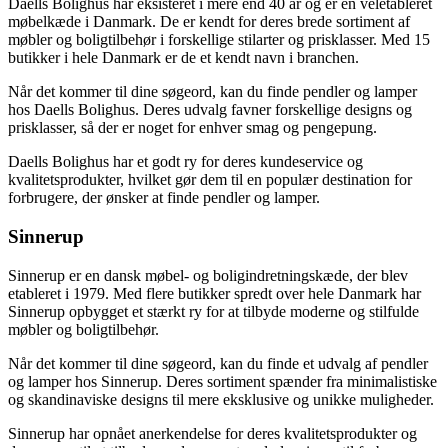
Daells Bolighus har eksisteret i mere end 40 år og er en veletableret
møbelkæde i Danmark. De er kendt for deres brede sortiment af
møbler og boligtilbehør i forskellige stilarter og prisklasser. Med 15
butikker i hele Danmark er de et kendt navn i branchen.
Når det kommer til dine søgeord, kan du finde pendler og lamper
hos Daells Bolighus. Deres udvalg favner forskellige designs og
prisklasser, så der er noget for enhver smag og pengepung.
Daells Bolighus har et godt ry for deres kundeservice og
kvalitetsprodukter, hvilket gør dem til en populær destination for
forbrugere, der ønsker at finde pendler og lamper.
Sinnerup
Sinnerup er en dansk møbel- og boligindretningskæde, der blev
etableret i 1979. Med flere butikker spredt over hele Danmark har
Sinnerup opbygget et stærkt ry for at tilbyde moderne og stilfulde
møbler og boligtilbehør.
Når det kommer til dine søgeord, kan du finde et udvalg af pendler
og lamper hos Sinnerup. Deres sortiment spænder fra minimalistiske
og skandinaviske designs til mere eksklusive og unikke muligheder.
Sinnerup har opnået anerkendelse for deres kvalitetsprodukter og