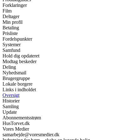
Forklaringer
Film
Deltager
Min profil
Betaling
Prisliste
Fordelspunkter
Systemer
Samfund
Hold dig opdateret
Modtag beskeder
Deling
Nyhedsmail
Brugergruppe
Lokale borgere
Links i indholdet
Oversigt
Historier
Samling
Update
Abonnementsstrøm
HusTorvet.dk
Vores Medier
samarbejde@voresmedier.dk