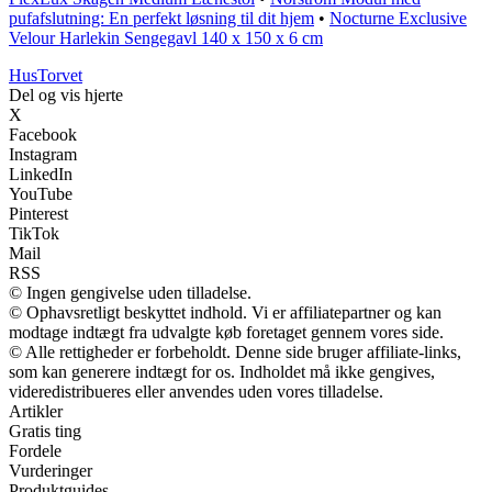
pufafslutning: En perfekt løsning til dit hjem
•
Nocturne Exclusive
Velour Harlekin Sengegavl 140 x 150 x 6 cm
Hus
Torvet
Del og vis hjerte
X
Facebook
Instagram
LinkedIn
YouTube
Pinterest
TikTok
Mail
RSS
© Ingen gengivelse uden tilladelse.
© Ophavsretligt beskyttet indhold. Vi er affiliatepartner og kan
modtage indtægt fra udvalgte køb foretaget gennem vores side.
© Alle rettigheder er forbeholdt. Denne side bruger affiliate-links,
som kan generere indtægt for os. Indholdet må ikke gengives,
videredistribueres eller anvendes uden vores tilladelse.
Artikler
Gratis ting
Fordele
Vurderinger
Produktguides