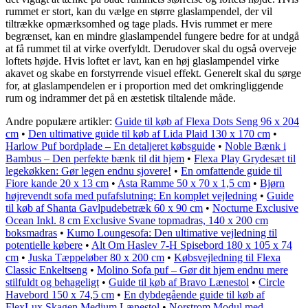
rummet er stort, kan du vælge en større glaslampendel, der vil
tiltrække opmærksomhed og tage plads. Hvis rummet er mere
begrænset, kan en mindre glaslampendel fungere bedre for at undgå
at få rummet til at virke overfyldt. Derudover skal du også overveje
loftets højde. Hvis loftet er lavt, kan en høj glaslampendel virke
akavet og skabe en forstyrrende visuel effekt. Generelt skal du sørge
for, at glaslampendelen er i proportion med det omkringliggende
rum og indrammer det på en æstetisk tiltalende måde.
Andre populære artikler:
Guide til køb af Flexa Dots Seng 96 x 204
cm
•
Den ultimative guide til køb af Lida Plaid 130 x 170 cm
•
Harlow Puf bordplade – En detaljeret købsguide
•
Noble Bænk i
Bambus – Den perfekte bænk til dit hjem
•
Flexa Play Grydesæt til
legekøkken: Gør legen endnu sjovere!
•
En omfattende guide til
Fiore kande 20 x 13 cm
•
Asta Ramme 50 x 70 x 1,5 cm
•
Bjørn
højrevendt sofa med pufafslutning: En komplet vejledning
•
Guide
til køb af Shanta Gavlpudebetræk 60 x 90 cm
•
Nocturne Exclusive
Ocean Inkl. 8 cm Exclusive Svane topmadras, 140 x 200 cm
boksmadras
•
Kumo Loungesofa: Den ultimative vejledning til
potentielle købere
•
Alt Om Haslev 7-H Spisebord 180 x 105 x 74
cm
•
Juska Tæppeløber 80 x 200 cm
•
Købsvejledning til Flexa
Classic Enkeltseng
•
Molino Sofa puf – Gør dit hjem endnu mere
stilfuldt og behageligt
•
Guide til køb af Bravo Lænestol
•
Circle
Havebord 150 x 74,5 cm
•
En dybdegående guide til køb af
FlexLux Skagen Medium Lænestol
•
Norstrom Modul med