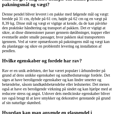
pakningsmål og vægt?
Denne pendel bliver leveret i en pakke med følgende mål og vægt:
bredde på 31 cm, dybde på 61 cm, højde på 62 cm og en vægt på
8,39 kg. Disse mål og vægt er vigtige at kende, da de kan påvirke
den praktiske håndtering og transport af pakken. Det er vigtigt at
sikre, at disse dimensioner passer gennem døråbninger, trapper eller
eventuelle andre smalle passager, hvor pakken skal transporteres
igennem. Ved at være opmærksom på pakningens mål og vægt kan
du planlægge og sikre en problemfri levering og installation af
pendlen.
Hvilke egenskaber og fordele har rav?
Rav er en unik ædelsten, der har været populær i århundreder på
grund af dens unikke egenskaber og sundhedsmæssige fordele. Det
siges at have beroligende egenskaber og kan lindre smerter og
betændelse, såsom tandkødsbetændelse eller ledsmerter. Det menes
også at have en beroligende virkning på sindet og kan hjælpe med at
reducere stress og angst. Udover dets medicinske egenskaber bliver
rav også brugt til at lave smykker og dekorative genstande på grund
af sin naturlige skønhed.
Hvordan kan man anvende en glaspendel i