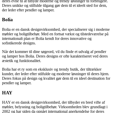
deres evne til at tilbyde moderne og trendy løsninger til forbrugere.
Deres unikke og stilfulde tilgang gør dem til et ideelt sted for dem,
der leder efter pendler og lamper.
Bolia
Bolia er en dansk designvirksomhed, der specialiserer sig i moderne
møbler og boligtilbehør. Med en fortsat vækst og tilstedeværelse på
internationalt plan er Bolia kendt for deres innovative og
sofistikerede designs.
Når det kommer til dine søgeord, vil du finde et udvalg af pendler
og lamper hos Bolia. Deres designs er ofte karakteriseret ved deres
æstetik og funktionalitet.
Bolia har et ry som en eksklusiv og trendy butik, der tiltrækker
kunder, der leder efter stilfulde og moderne løsninger til deres hjem.
Deres fokus på design og kvalitet gør dem til en ideel destination for
pendler og lamper.
HAY
HAY er en dansk designvirksomhed, der tilbyder en bred vifte af
møbler, belysning og boligtilbehør. Virksomheden blev grundlagt i
2002 og har siden da opnået international anerkendelse for deres