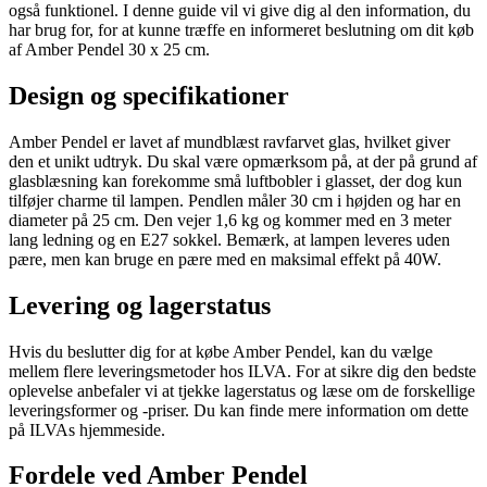
også funktionel. I denne guide vil vi give dig al den information, du
har brug for, for at kunne træffe en informeret beslutning om dit køb
af Amber Pendel 30 x 25 cm.
Design og specifikationer
Amber Pendel er lavet af mundblæst ravfarvet glas, hvilket giver
den et unikt udtryk. Du skal være opmærksom på, at der på grund af
glasblæsning kan forekomme små luftbobler i glasset, der dog kun
tilføjer charme til lampen. Pendlen måler 30 cm i højden og har en
diameter på 25 cm. Den vejer 1,6 kg og kommer med en 3 meter
lang ledning og en E27 sokkel. Bemærk, at lampen leveres uden
pære, men kan bruge en pære med en maksimal effekt på 40W.
Levering og lagerstatus
Hvis du beslutter dig for at købe Amber Pendel, kan du vælge
mellem flere leveringsmetoder hos ILVA. For at sikre dig den bedste
oplevelse anbefaler vi at tjekke lagerstatus og læse om de forskellige
leveringsformer og -priser. Du kan finde mere information om dette
på ILVAs hjemmeside.
Fordele ved Amber Pendel