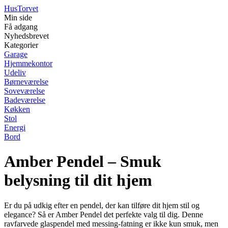
Hus
Torvet
Min side
Få adgang
Nyhedsbrevet
Kategorier
Garage
Hjemmekontor
Udeliv
Børneværelse
Soveværelse
Badeværelse
Køkken
Stol
Energi
Bord
Amber Pendel – Smuk
belysning til dit hjem
Er du på udkig efter en pendel, der kan tilføre dit hjem stil og
elegance? Så er Amber Pendel det perfekte valg til dig. Denne
ravfarvede glaspendel med messing-fatning er ikke kun smuk, men