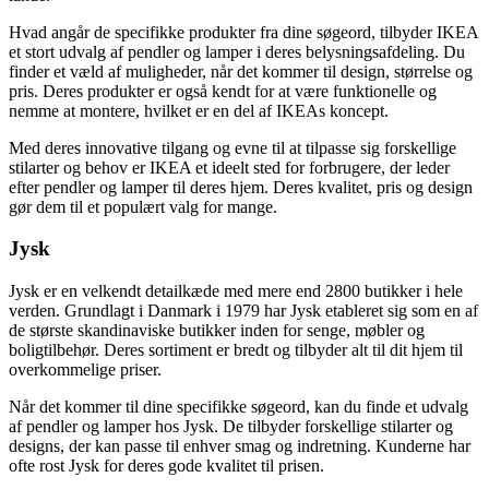
Hvad angår de specifikke produkter fra dine søgeord, tilbyder IKEA
et stort udvalg af pendler og lamper i deres belysningsafdeling. Du
finder et væld af muligheder, når det kommer til design, størrelse og
pris. Deres produkter er også kendt for at være funktionelle og
nemme at montere, hvilket er en del af IKEAs koncept.
Med deres innovative tilgang og evne til at tilpasse sig forskellige
stilarter og behov er IKEA et ideelt sted for forbrugere, der leder
efter pendler og lamper til deres hjem. Deres kvalitet, pris og design
gør dem til et populært valg for mange.
Jysk
Jysk er en velkendt detailkæde med mere end 2800 butikker i hele
verden. Grundlagt i Danmark i 1979 har Jysk etableret sig som en af
de største skandinaviske butikker inden for senge, møbler og
boligtilbehør. Deres sortiment er bredt og tilbyder alt til dit hjem til
overkommelige priser.
Når det kommer til dine specifikke søgeord, kan du finde et udvalg
af pendler og lamper hos Jysk. De tilbyder forskellige stilarter og
designs, der kan passe til enhver smag og indretning. Kunderne har
ofte rost Jysk for deres gode kvalitet til prisen.