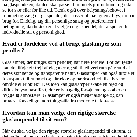
på glaspendelen, da den skal passe til rummets proportioner og ikke
se for stor eller for lille ud. Tænk også over belysningsbehovet i
rummet og vælg en glaspendel, der passer til mængden af lys, du har
brug for. Endelig, tag din personlige smag og præferencer i
betragtning, da du ønsker at vælge en glaspendel, der afspejler din
individuelle stil og personlighed.
Hvad er fordelene ved at bruge glaslamper som
pendler?
Glaslamper, der bruges som pendler, har flere fordele. For det første
kan de tilføje et strejf af elegance og stil til ethvert rum på grund af
deres skinnende og transparente natur. Glaslamper kan også tilføje et
fokuspunkt til rummet og tiltrække opmærksomhed til et bestemt
område eller objekt. Desuden kan glaslamper skabe en blød og
diffus belysningseffekt, der er behagelig for øjnene og skaber en
hyggelig atmosfære. Glaslamper er også meget alsidige og kan
bruges i forskellige indretningsstile fra moderne til klassisk.
Hvordan kan man vælge den rigtige størrelse
glaslampendel til sit rum?
Når du skal vælge den rigtige størrelse glaslampendel til dit rum, er
det vigtigt at tænke på både rummets størrelse og loftets højde. Hvis