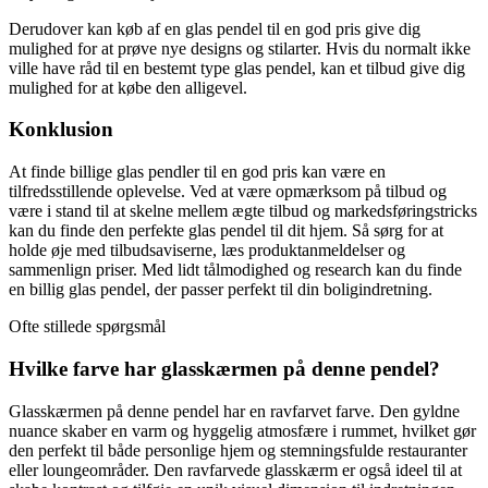
Derudover kan køb af en glas pendel til en god pris give dig
mulighed for at prøve nye designs og stilarter. Hvis du normalt ikke
ville have råd til en bestemt type glas pendel, kan et tilbud give dig
mulighed for at købe den alligevel.
Konklusion
At finde billige glas pendler til en god pris kan være en
tilfredsstillende oplevelse. Ved at være opmærksom på tilbud og
være i stand til at skelne mellem ægte tilbud og markedsføringstricks
kan du finde den perfekte glas pendel til dit hjem. Så sørg for at
holde øje med tilbudsaviserne, læs produktanmeldelser og
sammenlign priser. Med lidt tålmodighed og research kan du finde
en billig glas pendel, der passer perfekt til din boligindretning.
Ofte stillede spørgsmål
Hvilke farve har glasskærmen på denne pendel?
Glasskærmen på denne pendel har en ravfarvet farve. Den gyldne
nuance skaber en varm og hyggelig atmosfære i rummet, hvilket gør
den perfekt til både personlige hjem og stemningsfulde restauranter
eller loungeområder. Den ravfarvede glasskærm er også ideel til at