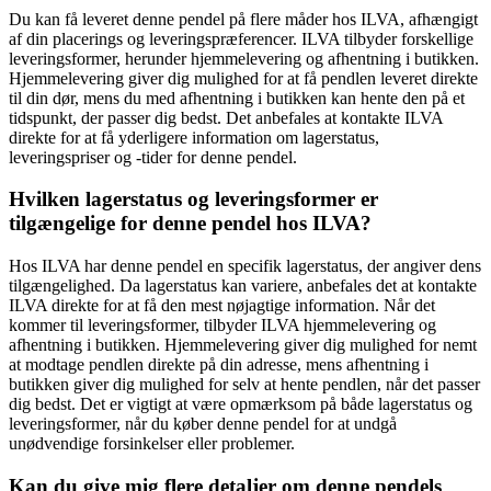
Du kan få leveret denne pendel på flere måder hos ILVA, afhængigt
af din placerings og leveringspræferencer. ILVA tilbyder forskellige
leveringsformer, herunder hjemmelevering og afhentning i butikken.
Hjemmelevering giver dig mulighed for at få pendlen leveret direkte
til din dør, mens du med afhentning i butikken kan hente den på et
tidspunkt, der passer dig bedst. Det anbefales at kontakte ILVA
direkte for at få yderligere information om lagerstatus,
leveringspriser og -tider for denne pendel.
Hvilken lagerstatus og leveringsformer er
tilgængelige for denne pendel hos ILVA?
Hos ILVA har denne pendel en specifik lagerstatus, der angiver dens
tilgængelighed. Da lagerstatus kan variere, anbefales det at kontakte
ILVA direkte for at få den mest nøjagtige information. Når det
kommer til leveringsformer, tilbyder ILVA hjemmelevering og
afhentning i butikken. Hjemmelevering giver dig mulighed for nemt
at modtage pendlen direkte på din adresse, mens afhentning i
butikken giver dig mulighed for selv at hente pendlen, når det passer
dig bedst. Det er vigtigt at være opmærksom på både lagerstatus og
leveringsformer, når du køber denne pendel for at undgå
unødvendige forsinkelser eller problemer.
Kan du give mig flere detaljer om denne pendels