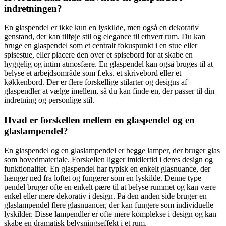
indretningen?
En glaspendel er ikke kun en lyskilde, men også en dekorativ
genstand, der kan tilføje stil og elegance til ethvert rum. Du kan
bruge en glaspendel som et centralt fokuspunkt i en stue eller
spisestue, eller placere den over et spisebord for at skabe en
hyggelig og intim atmosfære. En glaspendel kan også bruges til at
belyse et arbejdsområde som f.eks. et skrivebord eller et
køkkenbord. Der er flere forskellige stilarter og designs af
glaspendler at vælge imellem, så du kan finde en, der passer til din
indretning og personlige stil.
Hvad er forskellen mellem en glaspendel og en
glaslampendel?
En glaspendel og en glaslampendel er begge lamper, der bruger glas
som hovedmateriale. Forskellen ligger imidlertid i deres design og
funktionalitet. En glaspendel har typisk en enkelt glasnuance, der
hænger ned fra loftet og fungerer som en lyskilde. Denne type
pendel bruger ofte en enkelt pære til at belyse rummet og kan være
enkel eller mere dekorativ i design. På den anden side bruger en
glaslampendel flere glasnuancer, der kan fungere som individuelle
lyskilder. Disse lampendler er ofte mere komplekse i design og kan
skabe en dramatisk belysningseffekt i et rum.