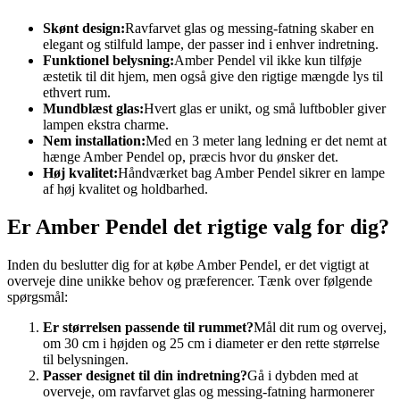
Skønt design:
Ravfarvet glas og messing-fatning skaber en
elegant og stilfuld lampe, der passer ind i enhver indretning.
Funktionel belysning:
Amber Pendel vil ikke kun tilføje
æstetik til dit hjem, men også give den rigtige mængde lys til
ethvert rum.
Mundblæst glas:
Hvert glas er unikt, og små luftbobler giver
lampen ekstra charme.
Nem installation:
Med en 3 meter lang ledning er det nemt at
hænge Amber Pendel op, præcis hvor du ønsker det.
Høj kvalitet:
Håndværket bag Amber Pendel sikrer en lampe
af høj kvalitet og holdbarhed.
Er Amber Pendel det rigtige valg for dig?
Inden du beslutter dig for at købe Amber Pendel, er det vigtigt at
overveje dine unikke behov og præferencer. Tænk over følgende
spørgsmål:
Er størrelsen passende til rummet?
Mål dit rum og overvej,
om 30 cm i højden og 25 cm i diameter er den rette størrelse
til belysningen.
Passer designet til din indretning?
Gå i dybden med at
overveje, om ravfarvet glas og messing-fatning harmonerer