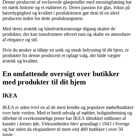
Denne producent af ravfarvede glaspendler med messingfatning har
en stærk historie og et etableret ry. Deres passion for glas, fokus på
bæredygtighed og kvalitet i produktionen gør dem til en ideel
producent inden for dette produktsegment.
Med deres æstetik og håndværksmæssige tilgang skaber de
produkter, der kan transformere ethvert rum og skabe en atmosfære
af elegance og stil.
Hvis du ønsker at tilføje en unik og smuk belysning til dit hjem, er
produkter fra denne producent et oplagt valg, der både vægter
æstetik og kvalitet.
En omfattende oversigt over butikker
med produkter til dit hjem
IKEA
IKEA er uden tvivl en af de mest kendte og populære møbelbutikker
over hele verden. Med et bredt udvalg af møbler, boligindretning og
tilbehør til overkommelige priser har IKEA tiltrukket millioner af
kunder i årenes løb. Virksomheden blev grundlagt i 1943 i Sverige
og har siden da ekspanderet til mere end 400 butikker i over 50
lande.