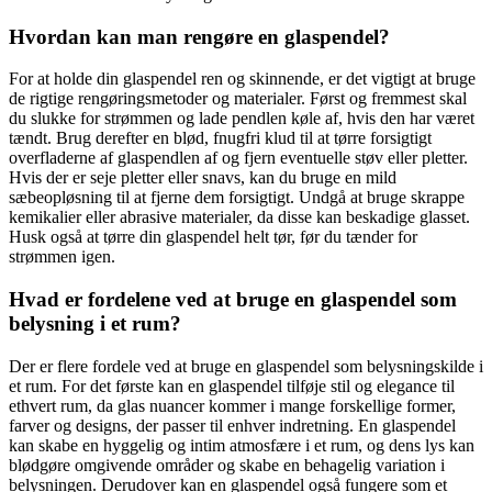
Hvordan kan man rengøre en glaspendel?
For at holde din glaspendel ren og skinnende, er det vigtigt at bruge
de rigtige rengøringsmetoder og materialer. Først og fremmest skal
du slukke for strømmen og lade pendlen køle af, hvis den har været
tændt. Brug derefter en blød, fnugfri klud til at tørre forsigtigt
overfladerne af glaspendlen af og fjern eventuelle støv eller pletter.
Hvis der er seje pletter eller snavs, kan du bruge en mild
sæbeopløsning til at fjerne dem forsigtigt. Undgå at bruge skrappe
kemikalier eller abrasive materialer, da disse kan beskadige glasset.
Husk også at tørre din glaspendel helt tør, før du tænder for
strømmen igen.
Hvad er fordelene ved at bruge en glaspendel som
belysning i et rum?
Der er flere fordele ved at bruge en glaspendel som belysningskilde i
et rum. For det første kan en glaspendel tilføje stil og elegance til
ethvert rum, da glas nuancer kommer i mange forskellige former,
farver og designs, der passer til enhver indretning. En glaspendel
kan skabe en hyggelig og intim atmosfære i et rum, og dens lys kan
blødgøre omgivende områder og skabe en behagelig variation i
belysningen. Derudover kan en glaspendel også fungere som et