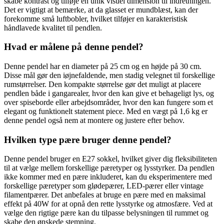
skabe kontrast og tilføje en unik visuel dimension til indretningen.
Det er vigtigt at bemærke, at da glasset er mundblæst, kan der
forekomme små luftbobler, hvilket tilføjer en karakteristisk
håndlavede kvalitet til pendlen.
Hvad er målene på denne pendel?
Denne pendel har en diameter på 25 cm og en højde på 30 cm.
Disse mål gør den iøjnefaldende, men stadig velegnet til forskellige
rumstørrelser. Den kompakte størrelse gør det muligt at placere
pendlen både i gangarealer, hvor den kan give et behageligt lys, og
over spiseborde eller arbejdsområder, hvor den kan fungere som et
elegant og funktionelt statement piece. Med en vægt på 1,6 kg er
denne pendel også nem at montere og justere efter behov.
Hvilken type pære bruger denne pendel?
Denne pendel bruger en E27 sokkel, hvilket giver dig fleksibiliteten
til at vælge mellem forskellige pæretyper og lysstyrker. Da pendlen
ikke kommer med en pære inkluderet, kan du eksperimentere med
forskellige pæretyper som glødepærer, LED-pærer eller vintage
filamentpærer. Det anbefales at bruge en pære med en maksimal
effekt på 40W for at opnå den rette lysstyrke og atmosfære. Ved at
vælge den rigtige pære kan du tilpasse belysningen til rummet og
skabe den ønskede stemning.