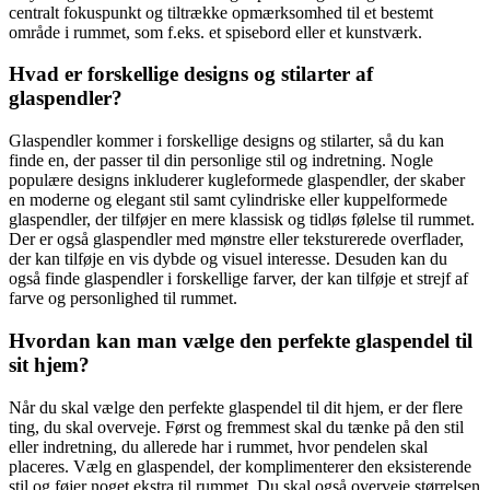
centralt fokuspunkt og tiltrække opmærksomhed til et bestemt
område i rummet, som f.eks. et spisebord eller et kunstværk.
Hvad er forskellige designs og stilarter af
glaspendler?
Glaspendler kommer i forskellige designs og stilarter, så du kan
finde en, der passer til din personlige stil og indretning. Nogle
populære designs inkluderer kugleformede glaspendler, der skaber
en moderne og elegant stil samt cylindriske eller kuppelformede
glaspendler, der tilføjer en mere klassisk og tidløs følelse til rummet.
Der er også glaspendler med mønstre eller teksturerede overflader,
der kan tilføje en vis dybde og visuel interesse. Desuden kan du
også finde glaspendler i forskellige farver, der kan tilføje et strejf af
farve og personlighed til rummet.
Hvordan kan man vælge den perfekte glaspendel til
sit hjem?
Når du skal vælge den perfekte glaspendel til dit hjem, er der flere
ting, du skal overveje. Først og fremmest skal du tænke på den stil
eller indretning, du allerede har i rummet, hvor pendelen skal
placeres. Vælg en glaspendel, der komplimenterer den eksisterende
stil og føjer noget ekstra til rummet. Du skal også overveje størrelsen