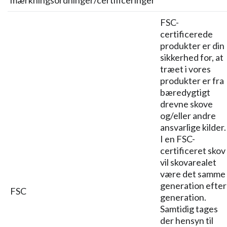
mærkningsordninger/certificeringer
FSC-
certificerede
produkter er din
sikkerhed for, at
træet i vores
produkter er fra
bæredygtigt
drevne skove
og/eller andre
ansvarlige kilder.
I en FSC-
certificeret skov
vil skovarealet
være det samme
generation efter
FSC
generation.
Samtidig tages
der hensyn til