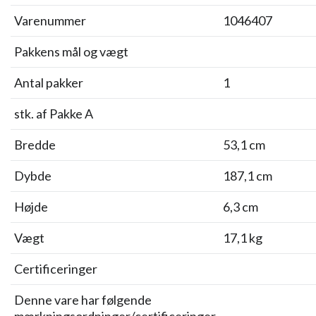
Varenummer
1046407
Pakkens mål og vægt
Antal pakker
1
stk. af Pakke A
Bredde
53,1 cm
Dybde
187,1 cm
Højde
6,3 cm
Vægt
17,1 kg
Certificeringer
Denne vare har følgende