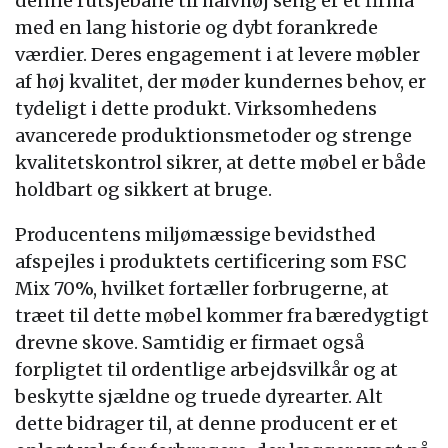
denne rutsjebane til halvhøj seng er et firma
med en lang historie og dybt forankrede
værdier. Deres engagement i at levere møbler
af høj kvalitet, der møder kundernes behov, er
tydeligt i dette produkt. Virksomhedens
avancerede produktionsmetoder og strenge
kvalitetskontrol sikrer, at dette møbel er både
holdbart og sikkert at bruge.
Producentens miljømæssige bevidsthed
afspejles i produktets certificering som FSC
Mix 70%, hvilket fortæller forbrugerne, at
træet til dette møbel kommer fra bæredygtigt
drevne skove. Samtidig er firmaet også
forpligtet til ordentlige arbejdsvilkår og at
beskytte sjældne og truede dyrearter. Alt
dette bidrager til, at denne producent er et