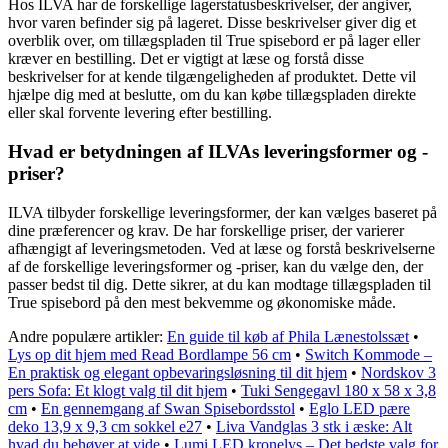
Hos ILVA har de forskellige lagerstatusbeskrivelser, der angiver,
hvor varen befinder sig på lageret. Disse beskrivelser giver dig et
overblik over, om tillægspladen til True spisebord er på lager eller
kræver en bestilling. Det er vigtigt at læse og forstå disse
beskrivelser for at kende tilgængeligheden af produktet. Dette vil
hjælpe dig med at beslutte, om du kan købe tillægspladen direkte
eller skal forvente levering efter bestilling.
Hvad er betydningen af ILVAs leveringsformer og -
priser?
ILVA tilbyder forskellige leveringsformer, der kan vælges baseret på
dine præferencer og krav. De har forskellige priser, der varierer
afhængigt af leveringsmetoden. Ved at læse og forstå beskrivelserne
af de forskellige leveringsformer og -priser, kan du vælge den, der
passer bedst til dig. Dette sikrer, at du kan modtage tillægspladen til
True spisebord på den mest bekvemme og økonomiske måde.
Andre populære artikler:
En guide til køb af Phila Lænestolssæt
•
Lys op dit hjem med Read Bordlampe 56 cm
•
Switch Kommode –
En praktisk og elegant opbevaringsløsning til dit hjem
•
Nordskov 3
pers Sofa: Et klogt valg til dit hjem
•
Tuki Sengegavl 180 x 58 x 3,8
cm
•
En gennemgang af Swan Spisebordsstol
•
Eglo LED pære
deko 13,9 x 9,3 cm sokkel e27
•
Liva Vandglas 3 stk i æske: Alt
hvad du behøver at vide
•
Lumi LED kronelys – Det bedste valg for