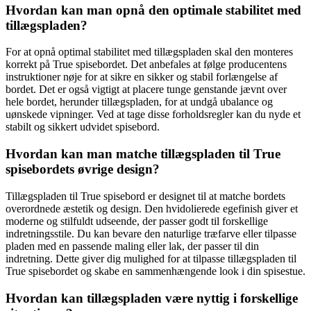
Hvordan kan man opnå den optimale stabilitet med
tillægspladen?
For at opnå optimal stabilitet med tillægspladen skal den monteres
korrekt på True spisebordet. Det anbefales at følge producentens
instruktioner nøje for at sikre en sikker og stabil forlængelse af
bordet. Det er også vigtigt at placere tunge genstande jævnt over
hele bordet, herunder tillægspladen, for at undgå ubalance og
uønskede vipninger. Ved at tage disse forholdsregler kan du nyde et
stabilt og sikkert udvidet spisebord.
Hvordan kan man matche tillægspladen til True
spisebordets øvrige design?
Tillægspladen til True spisebord er designet til at matche bordets
overordnede æstetik og design. Den hvidolierede egefinish giver et
moderne og stilfuldt udseende, der passer godt til forskellige
indretningsstile. Du kan bevare den naturlige træfarve eller tilpasse
pladen med en passende maling eller lak, der passer til din
indretning. Dette giver dig mulighed for at tilpasse tillægspladen til
True spisebordet og skabe en sammenhængende look i din spisestue.
Hvordan kan tillægspladen være nyttig i forskellige