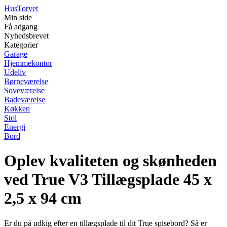
Hus
Torvet
Min side
Få adgang
Nyhedsbrevet
Kategorier
Garage
Hjemmekontor
Udeliv
Børneværelse
Soveværelse
Badeværelse
Køkken
Stol
Energi
Bord
Oplev kvaliteten og skønheden
ved True V3 Tillægsplade 45 x
2,5 x 94 cm
Er du på udkig efter en tillægsplade til dit True spisebord? Så er