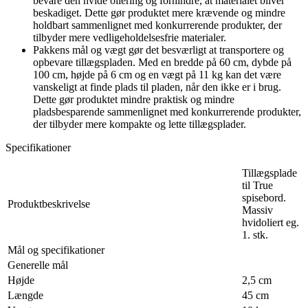
bevare den hvide oliering og forhindre, at materialet bliver
beskadiget. Dette gør produktet mere krævende og mindre
holdbart sammenlignet med konkurrerende produkter, der
tilbyder mere vedligeholdelsesfrie materialer.
Pakkens mål og vægt gør det besværligt at transportere og
opbevare tillægspladen. Med en bredde på 60 cm, dybde på
100 cm, højde på 6 cm og en vægt på 11 kg kan det være
vanskeligt at finde plads til pladen, når den ikke er i brug.
Dette gør produktet mindre praktisk og mindre
pladsbesparende sammenlignet med konkurrerende produkter,
der tilbyder mere kompakte og lette tillægsplader.
Specifikationer
Tillægsplade
til True
spisebord.
Produktbeskrivelse
Massiv
hvidoliert eg.
1. stk.
Mål og specifikationer
Generelle mål
Højde
2,5 cm
Længde
45 cm