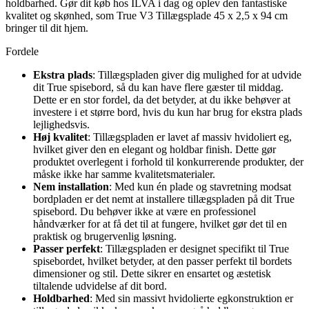
holdbarhed. Gør dit køb hos ILVA i dag og oplev den fantastiske
kvalitet og skønhed, som True V3 Tillægsplade 45 x 2,5 x 94 cm
bringer til dit hjem.
Fordele
Ekstra plads
: Tillægspladen giver dig mulighed for at udvide
dit True spisebord, så du kan have flere gæster til middag.
Dette er en stor fordel, da det betyder, at du ikke behøver at
investere i et større bord, hvis du kun har brug for ekstra plads
lejlighedsvis.
Høj kvalitet
: Tillægspladen er lavet af massiv hvidoliert eg,
hvilket giver den en elegant og holdbar finish. Dette gør
produktet overlegent i forhold til konkurrerende produkter, der
måske ikke har samme kvalitetsmaterialer.
Nem installation
: Med kun én plade og stavretning modsat
bordpladen er det nemt at installere tillægspladen på dit True
spisebord. Du behøver ikke at være en professionel
håndværker for at få det til at fungere, hvilket gør det til en
praktisk og brugervenlig løsning.
Passer perfekt
: Tillægspladen er designet specifikt til True
spisebordet, hvilket betyder, at den passer perfekt til bordets
dimensioner og stil. Dette sikrer en ensartet og æstetisk
tiltalende udvidelse af dit bord.
Holdbarhed
: Med sin massivt hvidolierte egkonstruktion er