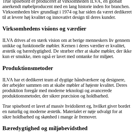
True spisebord er produceret af virksomheden ILVA, en globalt
anerkendt møbelproducent med en lang historie inden for branchen.
Virksomheden blev grundlagt i 1974 og har siden da været dedikeret
til at levere høj kvalitet og innovativt design til deres kunder.
Virksomhedens visions og værdier
ILVA drives af en stærk vision om at berige menneskers liv gennem
unikke og funktionelle møbler. Kernen i deres værdier er kvalitet,
æstetik og bæredygtighed. De stræber efter at skabe møbler, der ikke
kun er smukke, men også er lavet med omtanke for miljøet.
Produktionsmetoder
ILVA har et dedikeret team af dygtige håndværkere og designere,
der arbejder sammen om at skabe møbler af højeste kvalitet. Deres
produktion foregår med moderne teknologi og avancerede
produktionsmetoder, der sikrer præcision og holdbarhed.
True spisebord er lavet af massiv hvidolieret eg, hvilket giver bordet
en naturlig og moderne æstetik. Materialet er nøje udvalgt for at
sikre holdbarhed og skønhed i mange år fremover.
Bæredygtighed og miljøbevidsthed