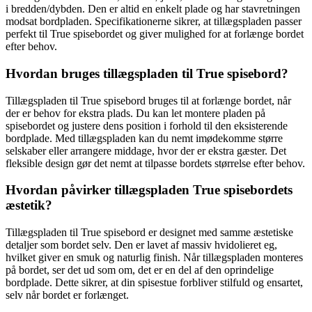
i bredden/dybden. Den er altid en enkelt plade og har stavretningen
modsat bordpladen. Specifikationerne sikrer, at tillægspladen passer
perfekt til True spisebordet og giver mulighed for at forlænge bordet
efter behov.
Hvordan bruges tillægspladen til True spisebord?
Tillægspladen til True spisebord bruges til at forlænge bordet, når
der er behov for ekstra plads. Du kan let montere pladen på
spisebordet og justere dens position i forhold til den eksisterende
bordplade. Med tillægspladen kan du nemt imødekomme større
selskaber eller arrangere middage, hvor der er ekstra gæster. Det
fleksible design gør det nemt at tilpasse bordets størrelse efter behov.
Hvordan påvirker tillægspladen True spisebordets
æstetik?
Tillægspladen til True spisebord er designet med samme æstetiske
detaljer som bordet selv. Den er lavet af massiv hvidolieret eg,
hvilket giver en smuk og naturlig finish. Når tillægspladen monteres
på bordet, ser det ud som om, det er en del af den oprindelige
bordplade. Dette sikrer, at din spisestue forbliver stilfuld og ensartet,
selv når bordet er forlænget.