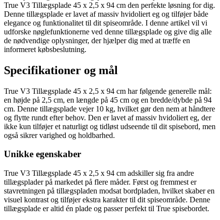
True V3 Tillægsplade 45 x 2,5 x 94 cm den perfekte løsning for dig.
Denne tillægsplade er lavet af massiv hvidoliert eg og tilføjer både
elegance og funktionalitet til dit spiseområde. I denne artikel vil vi
udforske nøglefunktionerne ved denne tillægsplade og give dig alle
de nødvendige oplysninger, der hjælper dig med at træffe en
informeret købsbeslutning.
Specifikationer og mål
True V3 Tillægsplade 45 x 2,5 x 94 cm har følgende generelle mål:
en højde på 2,5 cm, en længde på 45 cm og en bredde/dybde på 94
cm. Denne tillægsplade vejer 10 kg, hvilket gør den nem at håndtere
og flytte rundt efter behov. Den er lavet af massiv hvidoliert eg, der
ikke kun tilføjer et naturligt og tidløst udseende til dit spisebord, men
også sikrer varighed og holdbarhed.
Unikke egenskaber
True V3 Tillægsplade 45 x 2,5 x 94 cm adskiller sig fra andre
tillægsplader på markedet på flere måder. Først og fremmest er
stavretningen på tillægspladen modsat bordpladen, hvilket skaber en
visuel kontrast og tilføjer ekstra karakter til dit spiseområde. Denne
tillægsplade er altid én plade og passer perfekt til True spisebordet.