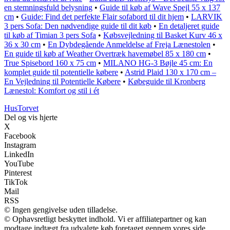
en stemningsfuld belysning
•
Guide til køb af Wave Spejl 55 x 137
cm
•
Guide: Find det perfekte Flair sofabord til dit hjem
•
LARVIK
3 pers Sofa: Den nødvendige guide til dit køb
•
En detaljeret guide
til køb af Timian 3 pers Sofa
•
Købsvejledning til Basket Kurv 46 x
36 x 30 cm
•
En Dybdegående Anmeldelse af Freja Lænestolen
•
En guide til køb af Weather Overtræk havemøbel 85 x 180 cm
•
True Spisebord 160 x 75 cm
•
MILANO HG-3 Bøjle 45 cm: En
komplet guide til potentielle købere
•
Astrid Plaid 130 x 170 cm –
En Vejledning til Potentielle Købere
•
Købeguide til Kronberg
Lænestol: Komfort og stil i ét
Hus
Torvet
Del og vis hjerte
X
Facebook
Instagram
LinkedIn
YouTube
Pinterest
TikTok
Mail
RSS
© Ingen gengivelse uden tilladelse.
© Ophavsretligt beskyttet indhold. Vi er affiliatepartner og kan
modtage indtægt fra udvalgte køb foretaget gennem vores side.