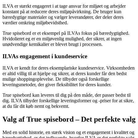
ILVA er stærkt engageret i at tage ansvar for miljøet og arbejder
konstant på at reducere deres miljøpåvirkning. De bruger kun
bæredygtige materialer og vælger leverandører, der deler deres
værdier omkring miljøbevidsthed.
True spisebord er et eksempel på ILVAs fokus på bæredygtighed.
Hvidolieret eg er en miljøvenlig mulighed, der sikrer, at ingen
unødvendige kemikalier er blevet brugt i processen.
ILVAs engagement i kundeservice
ILVA er kendt for deres eksemplariske kundeservice. Virksomheden
er altid villig til at hjælpe og sikrer, at deres kunder får den bedst
mulige shoppingoplevelse. De tilbyder også forskellige
leveringsmetoder, der giver fleksibilitet for deres kunder.
True spisebord kan leveres til dig på den måde, der passer bedst til
dig. ILVA tilbyder forskellige leveringsformer og -priser for at sikre,
at du får dit køb nemt og bekvemt.
Valg af True spisebord – Det perfekte valg
Med en solid historie, en stærk vision og et engagement i kvalitet og
bæredygtighed, er det indlysende, hvorfor ILVA er det perfekte valg