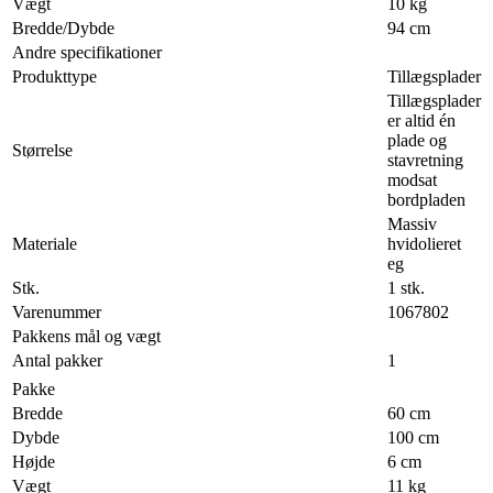
Vægt
10 kg
Bredde/Dybde
94 cm
Andre specifikationer
Produkttype
Tillægsplader
Tillægsplader
er altid én
plade og
Størrelse
stavretning
modsat
bordpladen
Massiv
Materiale
hvidolieret
eg
Stk.
1 stk.
Varenummer
1067802
Pakkens mål og vægt
Antal pakker
1
Pakke
Bredde
60 cm
Dybde
100 cm
Højde
6 cm
Vægt
11 kg