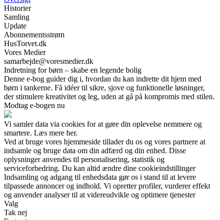
Historier
Samling
Update
Abonnementsstrøm
HusTorvet.dk
Vores Medier
samarbejde@voresmedier.dk
Indretning for børn – skabe en legende bolig
Denne e-bog guider dig i, hvordan du kan indrette dit hjem med
børn i tankerne. Få idéer til sikre, sjove og funktionelle løsninger,
der stimulere kreativitet og leg, uden at gå på kompromis med stilen.
Modtag e-bogen nu
Vi samler data via cookies for at gøre din oplevelse nemmere og
smartere. Læs mere her.
Ved at bruge vores hjemmeside tillader du os og vores partnere at
indsamle og bruge data om din adfærd og din enhed. Disse
oplysninger anvendes til personalisering, statistik og
serviceforbedring. Du kan altid ændre dine cookieindstillinger
Indsamling og adgang til enhedsdata gør os i stand til at levere
tilpassede annoncer og indhold. Vi opretter profiler, vurderer effekt
og anvender analyser til at videreudvikle og optimere tjenester
Valg
Tak nej