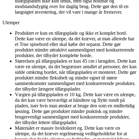
tillægspladen ikke kun smuk, men også holdbar og
modstandsdygtig over for daglig brug. Dette gør den til en
langsigtet investering, der vil vare i mange år fremover.
Ulemper
Produktet er kun en tillægsplade og ikke et komplet bord.
Dette kan være en ulempe, da det kræver, at man allerede har
et True spisebord eller skal købe det separat. Dette gør
produktet mindre attraktivt sammenlignet med konkurrerende
produkter, der tilbyder komplette borde.
Størrelsen på tillægspladen er kun 45 cm i længden. Dette kan
være en ulempe, da det begrænser antallet af personer, der kan
sidde omkring bordet, når tillægspladen er monteret. Dette gør
produktet mindre fleksibelt og mindre egnet til større
sammenkomster sammenlignet med konkurrerende produkter,
der tilbyder længere tillægsplader.
Vægten på tillægspladen er 10 kg. Dette kan være en ulempe,
da det kan være besværligt at håndtere og flytte rundt på
pladen, især hvis man ønsker at bruge den som en midlertidig
løsning. Dette gør produktet mindre praktisk og mindre
brugervenligt sammenlignet med konkurrerende produkter,
der tilbyder lettere tillægsplader.
Materialet er massiv hvidolieret eg. Dette kan være en
ulempe, da det kræver regelmæssig vedligeholdelse for at