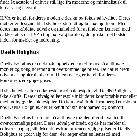
finde lænestole til enhver stil, lige fra moderne og minimalistisk til
klassisk og elegant.
ILVA er kendt for deres moderne design og fokus på kvalitet. Deres
møbler er designet til at skabe et stilfuldt og behageligt hjem. Med
deres mangfoldige udvalg og mulighed for at finde en lænestol med
nakkestøtte, er ILVA et oplagt valg for dem, der ønsker det bedste
inden for møbler og indretning.
Daells Bolighus
Daells Bolighus er en dansk møbelkæde med fokus på at tilbyde
møbler og boligindretning til overkommelige priser. De har et bredt
udvalg af møbler til alle rum i hjemmet og er kendt for deres
konkurrencedygtige priser.
Hvis du leder efter en lænestol med nakkestøtte, vil Daells Bolighus
ikke skuffe. Deres udvalg af lænestole inkluderer komfortable modeller
med indbyggede nakkestøtter. Du kan også finde Kronberg-lænestolen
hos Daells Bolighus, der er kendt for sin holdbarhed og komfort.
Daells Bolighus har fokus på at tilbyde møbler af god kvalitet til
overkommelige priser. Deres udvalg er bredt, og de har møbler til
enhver smag og stil. Med deres konkurrencedygtige priser er Daells
Bolighus et godt valg for dem, der søger efter en lænestol med