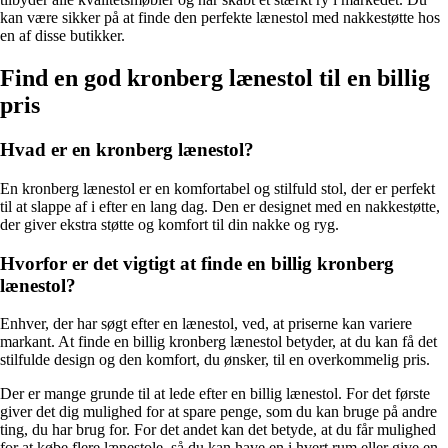
kan være sikker på at finde den perfekte lænestol med nakkestøtte hos
en af disse butikker.
Find en god kronberg lænestol til en billig
pris
Hvad er en kronberg lænestol?
En kronberg lænestol er en komfortabel og stilfuld stol, der er perfekt
til at slappe af i efter en lang dag. Den er designet med en nakkestøtte,
der giver ekstra støtte og komfort til din nakke og ryg.
Hvorfor er det vigtigt at finde en billig kronberg
lænestol?
Enhver, der har søgt efter en lænestol, ved, at priserne kan variere
markant. At finde en billig kronberg lænestol betyder, at du kan få det
stilfulde design og den komfort, du ønsker, til en overkommelig pris.
Der er mange grunde til at lede efter en billig lænestol. For det første
giver det dig mulighed for at spare penge, som du kan bruge på andre
ting, du har brug for. For det andet kan det betyde, at du får mulighed
for at købe flere lænestole, så du kan have en i hvert rum eller give en