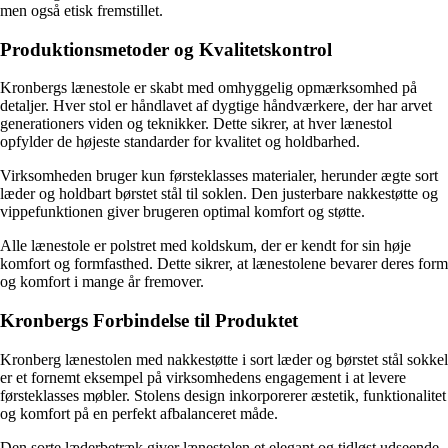
men også etisk fremstillet.
Produktionsmetoder og Kvalitetskontrol
Kronbergs lænestole er skabt med omhyggelig opmærksomhed på
detaljer. Hver stol er håndlavet af dygtige håndværkere, der har arvet
generationers viden og teknikker. Dette sikrer, at hver lænestol
opfylder de højeste standarder for kvalitet og holdbarhed.
Virksomheden bruger kun førsteklasses materialer, herunder ægte sort
læder og holdbart børstet stål til soklen. Den justerbare nakkestøtte og
vippefunktionen giver brugeren optimal komfort og støtte.
Alle lænestole er polstret med koldskum, der er kendt for sin høje
komfort og formfasthed. Dette sikrer, at lænestolene bevarer deres form
og komfort i mange år fremover.
Kronbergs Forbindelse til Produktet
Kronberg lænestolen med nakkestøtte i sort læder og børstet stål sokkel
er et fornemt eksempel på virksomhedens engagement i at levere
førsteklasses møbler. Stolens design inkorporerer æstetik, funktionalitet
og komfort på en perfekt afbalanceret måde.
Den sorte læderbetræk giver lænestolen et elegant og tidløst udseende,