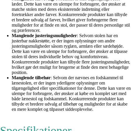
læder. Dette kan være en ulempe for forbrugere, der ønsker at
matche stolen med deres eksisterende indretning eller
foretrækker andre farver. Konkurrerende produkter kan tilbyde
et bredere udvalg af farver, hvilket giver forbrugerne flere
muligheder for at finde en stol, der passer til deres personlige stil
og præferencer.
Manglende justeringsmuligheder
: Selvom stolen har en
justerbar nakkestøtte, er der ingen oplysninger om andre
justeringsmuligheder såsom ryglæn, armlæn eller sædehøjde.
Dette kan være en ulempe for forbrugere, der ønsker at tilpasse
stolen til deres individuelle behov og komfortniveau.
Konkurrerende produkter kan tilbyde flere justeringsmuligheder,
hvilket gør det muligt for brugerne at finde den mest behagelige
position.
Manglende tilbehør
: Selvom der nævnes en fodskammel til
lænestolen, er der ingen yderligere oplysninger om
tilgængelighed eller specifikationer for denne. Dette kan være en
ulempe for forbrugere, der ønsker at købe en komplet sæt med
både lænestol og fodskammel. Konkurrerende produkter kan
tilbyde et bredere udvalg af tilbehør og muligheder for at skabe
en mere komplet og tilpasset siddeoplevelse.
Specifikationer