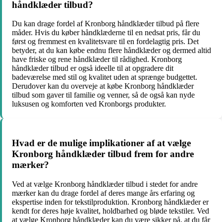
håndklæder tilbud?
Du kan drage fordel af Kronborg håndklæder tilbud på flere
måder. Hvis du køber håndklæderne til en nedsat pris, får du
først og fremmest en kvalitetsvare til en fordelagtig pris. Det
betyder, at du kan købe endnu flere håndklæder og dermed altid
have friske og rene håndklæder til rådighed. Kronborg
håndklæder tilbud er også ideelle til at opgradere dit
badeværelse med stil og kvalitet uden at sprænge budgettet.
Derudover kan du overveje at købe Kronborg håndklæder
tilbud som gaver til familie og venner, så de også kan nyde
luksusen og komforten ved Kronborgs produkter.
Hvad er de mulige implikationer af at vælge
Kronborg håndklæder tilbud frem for andre
mærker?
Ved at vælge Kronborg håndklæder tilbud i stedet for andre
mærker kan du drage fordel af deres mange års erfaring og
ekspertise inden for tekstilproduktion. Kronborg håndklæder er
kendt for deres høje kvalitet, holdbarhed og bløde tekstiler. Ved
at vælge Kronborg håndklæder kan du være sikker på, at du får