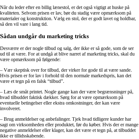
Når du leder efter en billig lænestol, er det også vigtigt at huske på
kvaliteten. Selvom prisen er lav, bør du stadig være opmærksom på
materialer og konstruktion. Vælg en stol, der er godt lavet og holdbar,
så den vil vare i lang tid.
Sådan undgår du marketing tricks
Desværre er der nogle tilbud og salg, der ikke er så gode, som de ser
ud til at være. For at undgå at blive narret af marketing tricks, skal du
være opmærksom på følgende:
– Vær skeptisk over for tilbud, der virker for gode til at være sande.
Hvis prisen er for lav i forhold til den normale markedspris, kan det
være et tegn på en falsk “tilbud”.
– Læs de småt printet. Nogle gange kan der være begrænsninger på,
hvad tilbuddet faktisk dækker. Sørg for at være opmærksom på
eventuelle betingelser eller ekstra omkostninger, der kan være
involveret.
– Brug anmeldelser og anbefalinger. Tjek hvad tidligere kunder har
sagt om virksomheden eller produktet, før du køber. Hvis der er mange
negative anmeldelser eller klager, kan det være et tegn på, at tilbuddet
ikke er tillidsskabende.