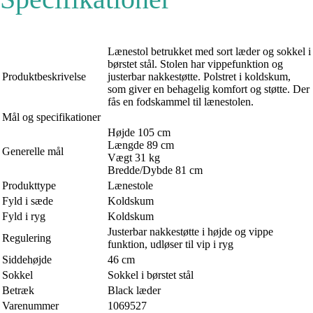
Lænestol betrukket med sort læder og sokkel i
børstet stål. Stolen har vippefunktion og
Produktbeskrivelse
justerbar nakkestøtte. Polstret i koldskum,
som giver en behagelig komfort og støtte. Der
fås en fodskammel til lænestolen.
Mål og specifikationer
Højde 105 cm
Længde 89 cm
Generelle mål
Vægt 31 kg
Bredde/Dybde 81 cm
Produkttype
Lænestole
Fyld i sæde
Koldskum
Fyld i ryg
Koldskum
Justerbar nakkestøtte i højde og vippe
Regulering
funktion, udløser til vip i ryg
Siddehøjde
46 cm
Sokkel
Sokkel i børstet stål
Betræk
Black læder
Varenummer
1069527