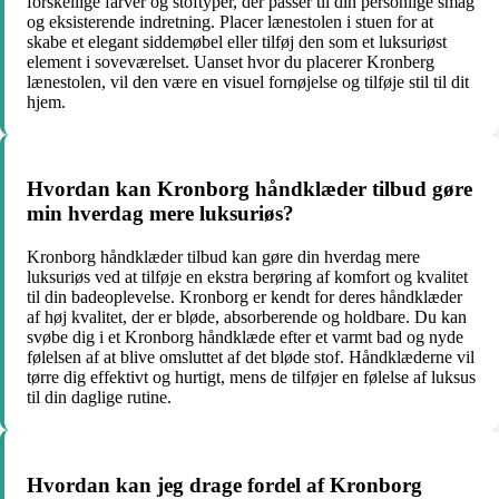
forskellige farver og stoftyper, der passer til din personlige smag
og eksisterende indretning. Placer lænestolen i stuen for at
skabe et elegant siddemøbel eller tilføj den som et luksuriøst
element i soveværelset. Uanset hvor du placerer Kronberg
lænestolen, vil den være en visuel fornøjelse og tilføje stil til dit
hjem.
Hvordan kan Kronborg håndklæder tilbud gøre
min hverdag mere luksuriøs?
Kronborg håndklæder tilbud kan gøre din hverdag mere
luksuriøs ved at tilføje en ekstra berøring af komfort og kvalitet
til din badeoplevelse. Kronborg er kendt for deres håndklæder
af høj kvalitet, der er bløde, absorberende og holdbare. Du kan
svøbe dig i et Kronborg håndklæde efter et varmt bad og nyde
følelsen af at blive omsluttet af det bløde stof. Håndklæderne vil
tørre dig effektivt og hurtigt, mens de tilføjer en følelse af luksus
til din daglige rutine.
Hvordan kan jeg drage fordel af Kronborg