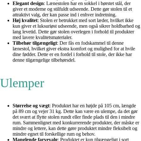
Elegant design
: Lænestolen har en sokkel i børstet stål, der
giver et moderne og stilfuldt udseende. Dette gør stolen til et
attraktivt valg, der kan passe ind i enhver indretning.
Høj kvalitet
: Stolen er betrukket med sort læder, hvilket ikke
kun giver et luksuriøst udseende, men også sikrer holdbarhed og
lang levetid. Dette gør stolen overlegen i forhold til produkter
med lavere kvalitetsmaterialer.
Tilbehør tilgængeligt
: Der fås en fodskammel til denne
lænestol, hvilket giver ekstra komfort og mulighed for at hvile
dine fødder. Dette er en fordel i forhold til stole, der ikke har
denne tilgængelige tilbehørsdel.
Ulemper
Størrelse og vægt
: Produktet har en højde på 105 cm, længde
på 89 cm og vejer 31 kg. Dette kan være en ulempe, da det gør
det svært at flytte stolen rundt eller finde plads til den i mindre
rum. Sammenlignet med konkurrerende produkter, der måske er
mindre og lettere, kan dette gøre produktet mindre fleksibelt og
mindre egnet til forskellige rum og behov.
Manglende farvevalg
: Produktet er kun tilgængeligt i sort