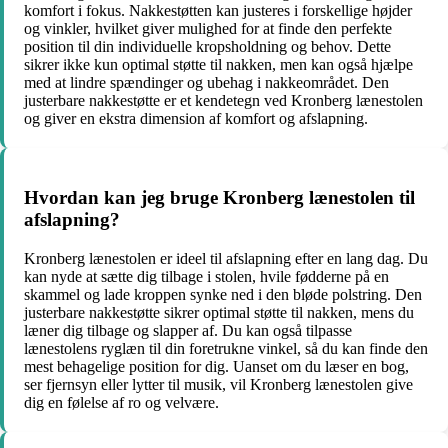
komfort i fokus. Nakkestøtten kan justeres i forskellige højder
og vinkler, hvilket giver mulighed for at finde den perfekte
position til din individuelle kropsholdning og behov. Dette
sikrer ikke kun optimal støtte til nakken, men kan også hjælpe
med at lindre spændinger og ubehag i nakkeområdet. Den
justerbare nakkestøtte er et kendetegn ved Kronberg lænestolen
og giver en ekstra dimension af komfort og afslapning.
Hvordan kan jeg bruge Kronberg lænestolen til
afslapning?
Kronberg lænestolen er ideel til afslapning efter en lang dag. Du
kan nyde at sætte dig tilbage i stolen, hvile fødderne på en
skammel og lade kroppen synke ned i den bløde polstring. Den
justerbare nakkestøtte sikrer optimal støtte til nakken, mens du
læner dig tilbage og slapper af. Du kan også tilpasse
lænestolens ryglæn til din foretrukne vinkel, så du kan finde den
mest behagelige position for dig. Uanset om du læser en bog,
ser fjernsyn eller lytter til musik, vil Kronberg lænestolen give
dig en følelse af ro og velvære.