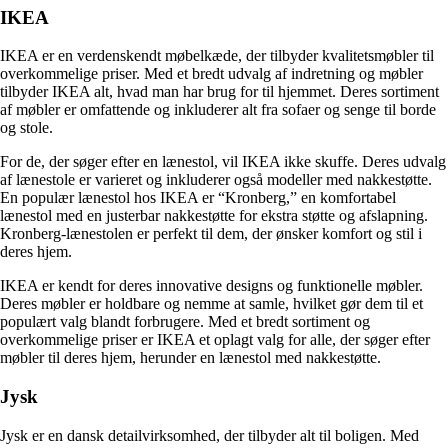
IKEA
IKEA er en verdenskendt møbelkæde, der tilbyder kvalitetsmøbler til
overkommelige priser. Med et bredt udvalg af indretning og møbler
tilbyder IKEA alt, hvad man har brug for til hjemmet. Deres sortiment
af møbler er omfattende og inkluderer alt fra sofaer og senge til borde
og stole.
For de, der søger efter en lænestol, vil IKEA ikke skuffe. Deres udvalg
af lænestole er varieret og inkluderer også modeller med nakkestøtte.
En populær lænestol hos IKEA er “Kronberg,” en komfortabel
lænestol med en justerbar nakkestøtte for ekstra støtte og afslapning.
Kronberg-lænestolen er perfekt til dem, der ønsker komfort og stil i
deres hjem.
IKEA er kendt for deres innovative designs og funktionelle møbler.
Deres møbler er holdbare og nemme at samle, hvilket gør dem til et
populært valg blandt forbrugere. Med et bredt sortiment og
overkommelige priser er IKEA et oplagt valg for alle, der søger efter
møbler til deres hjem, herunder en lænestol med nakkestøtte.
Jysk
Jysk er en dansk detailvirksomhed, der tilbyder alt til boligen. Med