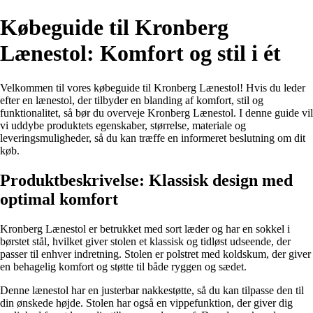
Købeguide til Kronberg
Lænestol: Komfort og stil i ét
Velkommen til vores købeguide til Kronberg Lænestol! Hvis du leder
efter en lænestol, der tilbyder en blanding af komfort, stil og
funktionalitet, så bør du overveje Kronberg Lænestol. I denne guide vil
vi uddybe produktets egenskaber, størrelse, materiale og
leveringsmuligheder, så du kan træffe en informeret beslutning om dit
køb.
Produktbeskrivelse: Klassisk design med
optimal komfort
Kronberg Lænestol er betrukket med sort læder og har en sokkel i
børstet stål, hvilket giver stolen et klassisk og tidløst udseende, der
passer til enhver indretning. Stolen er polstret med koldskum, der giver
en behagelig komfort og støtte til både ryggen og sædet.
Denne lænestol har en justerbar nakkestøtte, så du kan tilpasse den til
din ønskede højde. Stolen har også en vippefunktion, der giver dig