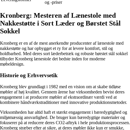
og -priser
Kronberg: Mesteren af Lænestole med
Nakkestøtte i Sort Læder og Børstet Stål
Sokkel
Kronberg er en af ​​de mest anerkendte producenter af lænestole med
nakkestøtte og har opbygget et ry for at levere komfort, stil og
holdbarhed. Med deres sort læderbetræk og robuste børstet stål sokkel
tilbyder Kronberg lænestole det bedste inden for moderne
møbeldesign.
Historie og Erhvervsetik
Kronberg blev grundlagt i 1982 med en vision om at skabe tidløse
møbler af høj kvalitet. Gennem årene har virksomheden bevist deres
engagement i at producere møbler af ekstraordinær værdi ved at
kombinere håndværkstraditioner med innovative produktionsmetoder.
Virksomheden har altid haft et stærkt engagement i bæredygtighed og
miljømæssig ansvarlighed. De bruger kun bæredygtige materialer og
fokuserer på at reducere deres CO2-aftryk i hele produktionsprocessen.
Kronberg stræber efter at sikre, at deres møbler ikke kun er smukke,