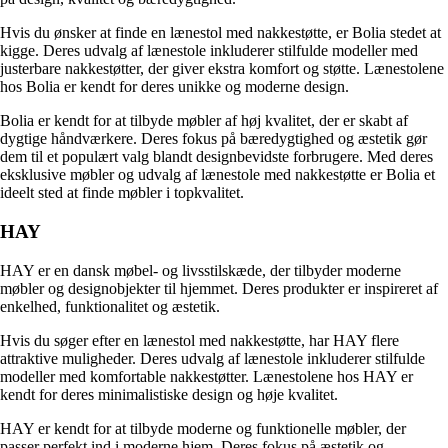
Hvis du ønsker at finde en lænestol med nakkestøtte, er Bolia stedet at
kigge. Deres udvalg af lænestole inkluderer stilfulde modeller med
justerbare nakkestøtter, der giver ekstra komfort og støtte. Lænestolene
hos Bolia er kendt for deres unikke og moderne design.
Bolia er kendt for at tilbyde møbler af høj kvalitet, der er skabt af
dygtige håndværkere. Deres fokus på bæredygtighed og æstetik gør
dem til et populært valg blandt designbevidste forbrugere. Med deres
eksklusive møbler og udvalg af lænestole med nakkestøtte er Bolia et
ideelt sted at finde møbler i topkvalitet.
HAY
HAY er en dansk møbel- og livsstilskæde, der tilbyder moderne
møbler og designobjekter til hjemmet. Deres produkter er inspireret af
enkelhed, funktionalitet og æstetik.
Hvis du søger efter en lænestol med nakkestøtte, har HAY flere
attraktive muligheder. Deres udvalg af lænestole inkluderer stilfulde
modeller med komfortable nakkestøtter. Lænestolene hos HAY er
kendt for deres minimalistiske design og høje kvalitet.
HAY er kendt for at tilbyde moderne og funktionelle møbler, der
passer perfekt ind i moderne hjem. Deres fokus på æstetik og