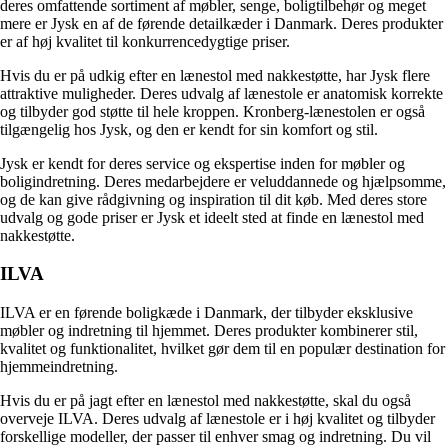
deres omfattende sortiment af møbler, senge, boligtilbehør og meget
mere er Jysk en af de førende detailkæder i Danmark. Deres produkter
er af høj kvalitet til konkurrencedygtige priser.
Hvis du er på udkig efter en lænestol med nakkestøtte, har Jysk flere
attraktive muligheder. Deres udvalg af lænestole er anatomisk korrekte
og tilbyder god støtte til hele kroppen. Kronberg-lænestolen er også
tilgængelig hos Jysk, og den er kendt for sin komfort og stil.
Jysk er kendt for deres service og ekspertise inden for møbler og
boligindretning. Deres medarbejdere er veluddannede og hjælpsomme,
og de kan give rådgivning og inspiration til dit køb. Med deres store
udvalg og gode priser er Jysk et ideelt sted at finde en lænestol med
nakkestøtte.
ILVA
ILVA er en førende boligkæde i Danmark, der tilbyder eksklusive
møbler og indretning til hjemmet. Deres produkter kombinerer stil,
kvalitet og funktionalitet, hvilket gør dem til en populær destination for
hjemmeindretning.
Hvis du er på jagt efter en lænestol med nakkestøtte, skal du også
overveje ILVA. Deres udvalg af lænestole er i høj kvalitet og tilbyder
forskellige modeller, der passer til enhver smag og indretning. Du vil