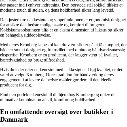
der passer ind i enhver indretning. Den børstede stål sokkel tilføjer et
moderne touch til stolen, og dens holdbarhed sikrer lang levetid.
Den justerbare nakkestøtte og vippefunktionen er ergonomisk designet
for at sikre den bedste mulige støtte og komfort til brugeren.
Koldskumspolstringen tilføjer en ekstra dimension af luksus og sikrer
en behagelig siddeoplevelse.
Med deres Kronberg lænestol kan du være sikker på at få et møbel, der
både er smukt designet og fremstillet med omhu og håndværksmæssig
ekspertise. Kronberg er en producent, der lægger vægt på kvalitet,
bæredygtighed og brugertilfredshed.
Hvis du leder efter en lænestol med nakkestøtte af høj kvalitet, er det
værd at vælge Kronberg. Deres tradition for håndværk og deres
engagement i at levere de bedste møbler gør dem til den ideelle
producent for dig.
Find den perfekte lænestol til dit hjem hos Kronberg og oplev den
ultimative kombination af stil, komfort og holdbarhed.
En omfattende oversigt over butikker i
Danmark