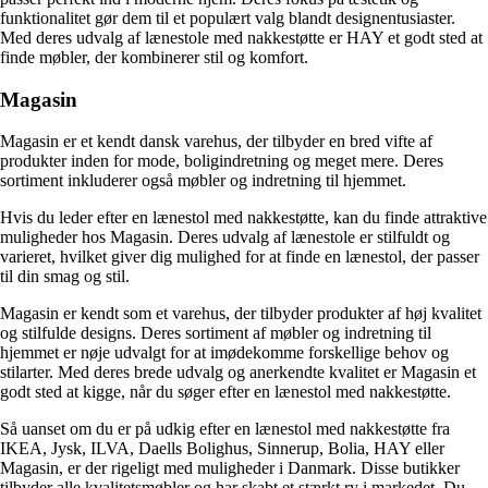
funktionalitet gør dem til et populært valg blandt designentusiaster.
Med deres udvalg af lænestole med nakkestøtte er HAY et godt sted at
finde møbler, der kombinerer stil og komfort.
Magasin
Magasin er et kendt dansk varehus, der tilbyder en bred vifte af
produkter inden for mode, boligindretning og meget mere. Deres
sortiment inkluderer også møbler og indretning til hjemmet.
Hvis du leder efter en lænestol med nakkestøtte, kan du finde attraktive
muligheder hos Magasin. Deres udvalg af lænestole er stilfuldt og
varieret, hvilket giver dig mulighed for at finde en lænestol, der passer
til din smag og stil.
Magasin er kendt som et varehus, der tilbyder produkter af høj kvalitet
og stilfulde designs. Deres sortiment af møbler og indretning til
hjemmet er nøje udvalgt for at imødekomme forskellige behov og
stilarter. Med deres brede udvalg og anerkendte kvalitet er Magasin et
godt sted at kigge, når du søger efter en lænestol med nakkestøtte.
Så uanset om du er på udkig efter en lænestol med nakkestøtte fra
IKEA, Jysk, ILVA, Daells Bolighus, Sinnerup, Bolia, HAY eller
Magasin, er der rigeligt med muligheder i Danmark. Disse butikker
tilbyder alle kvalitetsmøbler og har skabt et stærkt ry i markedet. Du