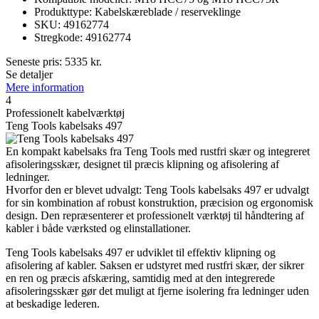
Produkttype: Kabelskæreblade / reserveklinge
SKU: 49162774
Stregkode: 49162774
Seneste pris:
5335
kr.
Se detaljer
Mere information
4
Professionelt kabelværktøj
Teng Tools kabelsaks 497
En kompakt kabelsaks fra Teng Tools med rustfri skær og integreret
afisoleringsskær, designet til præcis klipning og afisolering af
ledninger.
Hvorfor den er blevet udvalgt: Teng Tools kabelsaks 497 er udvalgt
for sin kombination af robust konstruktion, præcision og ergonomisk
design. Den repræsenterer et professionelt værktøj til håndtering af
kabler i både værksted og elinstallationer.
Teng Tools kabelsaks 497 er udviklet til effektiv klipning og
afisolering af kabler. Saksen er udstyret med rustfri skær, der sikrer
en ren og præcis afskæring, samtidig med at den integrerede
afisoleringsskær gør det muligt at fjerne isolering fra ledninger uden
at beskadige lederen.