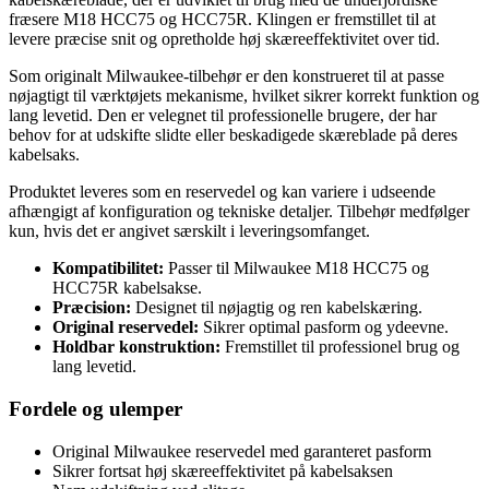
fræsere M18 HCC75 og HCC75R. Klingen er fremstillet til at
levere præcise snit og opretholde høj skæreeffektivitet over tid.
Som originalt Milwaukee-tilbehør er den konstrueret til at passe
nøjagtigt til værktøjets mekanisme, hvilket sikrer korrekt funktion og
lang levetid. Den er velegnet til professionelle brugere, der har
behov for at udskifte slidte eller beskadigede skæreblade på deres
kabelsaks.
Produktet leveres som en reservedel og kan variere i udseende
afhængigt af konfiguration og tekniske detaljer. Tilbehør medfølger
kun, hvis det er angivet særskilt i leveringsomfanget.
Kompatibilitet:
Passer til Milwaukee M18 HCC75 og
HCC75R kabelsakse.
Præcision:
Designet til nøjagtig og ren kabelskæring.
Original reservedel:
Sikrer optimal pasform og ydeevne.
Holdbar konstruktion:
Fremstillet til professionel brug og
lang levetid.
Fordele og ulemper
Original Milwaukee reservedel med garanteret pasform
Sikrer fortsat høj skæreeffektivitet på kabelsaksen