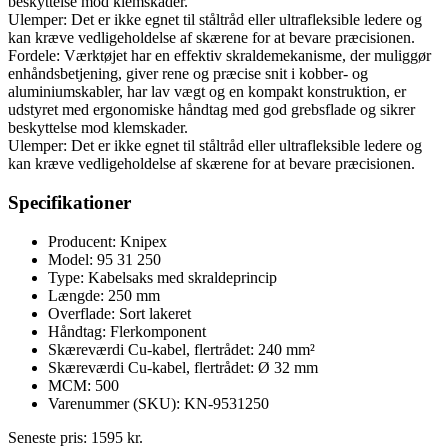
beskyttelse mod klemskader.
Ulemper: Det er ikke egnet til ståltråd eller ultrafleksible ledere og
kan kræve vedligeholdelse af skærene for at bevare præcisionen.
Fordele: Værktøjet har en effektiv skraldemekanisme, der muliggør
enhåndsbetjening, giver rene og præcise snit i kobber- og
aluminiumskabler, har lav vægt og en kompakt konstruktion, er
udstyret med ergonomiske håndtag med god grebsflade og sikrer
beskyttelse mod klemskader.
Ulemper: Det er ikke egnet til ståltråd eller ultrafleksible ledere og
kan kræve vedligeholdelse af skærene for at bevare præcisionen.
Specifikationer
Producent: Knipex
Model: 95 31 250
Type: Kabelsaks med skraldeprincip
Længde: 250 mm
Overflade: Sort lakeret
Håndtag: Flerkomponent
Skæreværdi Cu-kabel, flertrådet: 240 mm²
Skæreværdi Cu-kabel, flertrådet: Ø 32 mm
MCM: 500
Varenummer (SKU): KN-9531250
Seneste pris:
1595
kr.