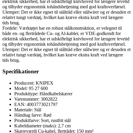
elektrisk sikkerhed, har et udskifteligt knivhoved for længere levetid
og tilbyder ergonomisk tohåndsbetjening med god kraftoverførsel.
Ulemper: Det er ikke egnet til ståltråd eller stålwirer og er desuden et
relativt tungt værktøj, hvilket kan kræve ekstra kraft ved længere
tids brug.
Fordele: Værktøjet har en robust stålkonstruktion, er velegnet til
både en- og flertrådede Cu- og Al-kabler, er VDE-godkendt for
elektrisk sikkerhed, har et udskifteligt knivhoved for længere levetid
og tilbyder ergonomisk tohåndsbetjening med god kraftoverførsel.
Ulemper: Det er ikke egnet til ståltråd eller stålwirer og er desuden et
relativt tungt værktøj, hvilket kan kræve ekstra kraft ved længere
tids brug.
Specifikationer
Producent: KNIPEX
Model: 95 27 600
Produkttype: Håndkabelskærer
Varenummer: 3002822
EAN: 4003773021797
Materiale: Stål
Håndtag farve: Rød
Produktfarve: Sort, rustfrit stål
Kabeldiameter (maks): 2,7 cm
Skæreværdi Cu-kabel, flertrådet: 150 mm²