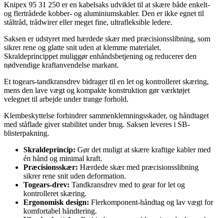
Knipex 95 31 250 er en kabelsaks udviklet til at skære både enkelt-
og flertrådede kobber- og aluminiumskabler. Den er ikke egnet til
ståltråd, trådwirer eller meget fine, ultrafleksible ledere.
Saksen er udstyret med hærdede skær med præcisionsslibning, som
sikrer rene og glatte snit uden at klemme materialet.
Skraldeprincippet muliggør enhåndsbetjening og reducerer den
nødvendige kraftanvendelse markant.
Et togears-tandkransdrev bidrager til en let og kontrolleret skæring,
mens den lave vægt og kompakte konstruktion gør værktøjet
velegnet til arbejde under trange forhold.
Klembeskyttelse forhindrer sammenklemningsskader, og håndtaget
med ståflade giver stabilitet under brug. Saksen leveres i SB-
blisterpakning.
Skraldeprincip:
Gør det muligt at skære kraftige kabler med
én hånd og minimal kraft.
Præcisionsskær:
Hærdede skær med præcisionsslibning
sikrer rene snit uden deformation.
Togears-drev:
Tandkransdrev med to gear for let og
kontrolleret skæring.
Ergonomisk design:
Flerkomponent-håndtag og lav vægt for
komfortabel håndtering.