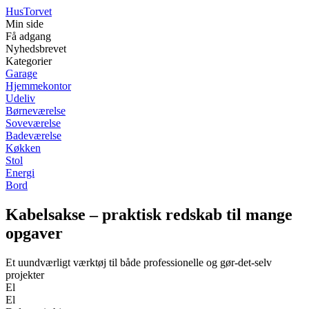
Hus
Torvet
Min side
Få adgang
Nyhedsbrevet
Kategorier
Garage
Hjemmekontor
Udeliv
Børneværelse
Soveværelse
Badeværelse
Køkken
Stol
Energi
Bord
Kabelsakse – praktisk redskab til mange
opgaver
Et uundværligt værktøj til både professionelle og gør-det-selv
projekter
El
El