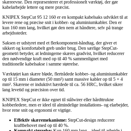
skæreevne. Den repræsenterer et professionelt værktøj, der gør
kabelarbejde lettere og mere præcist.
KNIPEX StepCut 95 12 160 er en kompakt kabelsaks udviklet til at
levere rene og præcise snit i kobber- og aluminiumkabler. Den er
kun 160 mm lang, hvilket gør den nem at håndtere, selv på trange
arbejdssteder.
Saksen er udstyret med et flerkomponent-håndtag, der giver et
sikkert og komfortabelt greb under brug. Den særlige StepCut-
geometri betyder, at ledningerne skæres gradvist, hvilket reducerer
den nødvendige kraft med op til 40 % sammenlignet med
traditionelle kabelsakse i samme størrelse.
Værktøjet kan skære bløde, flertrådede kobber- og aluminiumkabler
op til 15 mm i diameter (50 mm²) samt massive kabler op til 5 × 4
mm². Skærene er induktivt hærdede til ca. 56 HRC, hvilket sikrer
lang levetid og præcision over tid.
KNIPEX StepCut er ikke egnet til stålwirer eller hårdttrukne
kobberledere, men er ideel til almindelige installations- og elarbejder,
hvor rene snit og ergonomi er vigtige.
Effektiv skæremekanisme:
StepCut-design reducerer
kraftbehovet med op til 40 %.
Kompakt størrelse:
Kun 160 mm lang – ideel til arbejde i