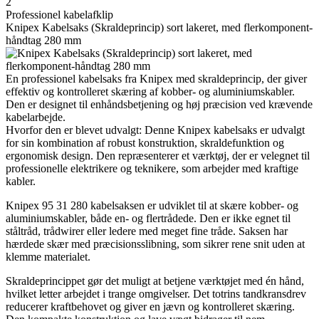
2
Professionel kabelafklip
Knipex Kabelsaks (Skraldeprincip) sort lakeret, med flerkomponent-
håndtag 280 mm
En professionel kabelsaks fra Knipex med skraldeprincip, der giver
effektiv og kontrolleret skæring af kobber- og aluminiumskabler.
Den er designet til enhåndsbetjening og høj præcision ved krævende
kabelarbejde.
Hvorfor den er blevet udvalgt: Denne Knipex kabelsaks er udvalgt
for sin kombination af robust konstruktion, skraldefunktion og
ergonomisk design. Den repræsenterer et værktøj, der er velegnet til
professionelle elektrikere og teknikere, som arbejder med kraftige
kabler.
Knipex 95 31 280 kabelsaksen er udviklet til at skære kobber- og
aluminiumskabler, både en- og flertrådede. Den er ikke egnet til
ståltråd, trådwirer eller ledere med meget fine tråde. Saksen har
hærdede skær med præcisionsslibning, som sikrer rene snit uden at
klemme materialet.
Skraldeprincippet gør det muligt at betjene værktøjet med én hånd,
hvilket letter arbejdet i trange omgivelser. Det totrins tandkransdrev
reducerer kraftbehovet og giver en jævn og kontrolleret skæring.