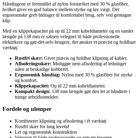
Håndtagene er fremstillet af nylon forstærket med 30 % glasfiber,
hvilket giver en god balance mellem styrke og lav vægt. Det
ergonomiske greb bidrager til komfortabel brug, selv ved gentagne
klip.
Med en klippekapacitet på op til 22 mm kabeldiameter og en samlet
længde på 138 mm er saksen velegnet til både professionelle
elektrikere og gør-det-selv-brugere, der ønsker et præcist og holdbart
værktøj.
Rustfri skær:
Giver præcis og holdbar klipning af kabler.
Afisoleringsskær:
Muliggør nem afisolering af ledninger
uden at beskadige kobberet.
Ergonomisk håndtag:
Nylon med 30 % glasfiber for styrke
og komfort.
Klippekapacitet:
Op til 22 mm kabeldiameter.
Kompakt design:
138 mm længde gør den let at håndtere i
trange arbejdsområder.
Fordele og ulemper
Kombinerer klipning og afisolering i ét værktøj
Rustfri skær for lang levetid
Let og ergonomisk konstruktion
Velegnet til både professionelle og private brugere