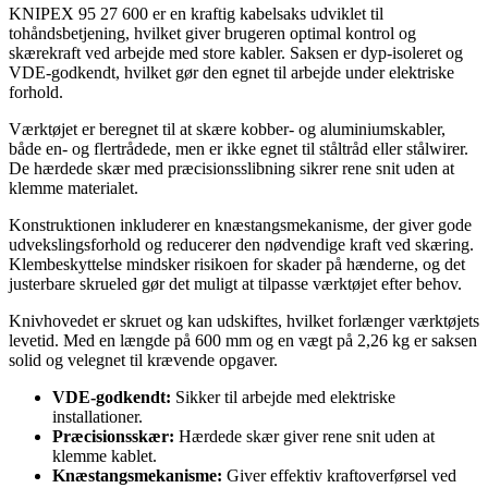
KNIPEX 95 27 600 er en kraftig kabelsaks udviklet til
tohåndsbetjening, hvilket giver brugeren optimal kontrol og
skærekraft ved arbejde med store kabler. Saksen er dyp-isoleret og
VDE-godkendt, hvilket gør den egnet til arbejde under elektriske
forhold.
Værktøjet er beregnet til at skære kobber- og aluminiumskabler,
både en- og flertrådede, men er ikke egnet til ståltråd eller stålwirer.
De hærdede skær med præcisionsslibning sikrer rene snit uden at
klemme materialet.
Konstruktionen inkluderer en knæstangsmekanisme, der giver gode
udvekslingsforhold og reducerer den nødvendige kraft ved skæring.
Klembeskyttelse mindsker risikoen for skader på hænderne, og det
justerbare skrueled gør det muligt at tilpasse værktøjet efter behov.
Knivhovedet er skruet og kan udskiftes, hvilket forlænger værktøjets
levetid. Med en længde på 600 mm og en vægt på 2,26 kg er saksen
solid og velegnet til krævende opgaver.
VDE-godkendt:
Sikker til arbejde med elektriske
installationer.
Præcisionsskær:
Hærdede skær giver rene snit uden at
klemme kablet.
Knæstangsmekanisme:
Giver effektiv kraftoverførsel ved