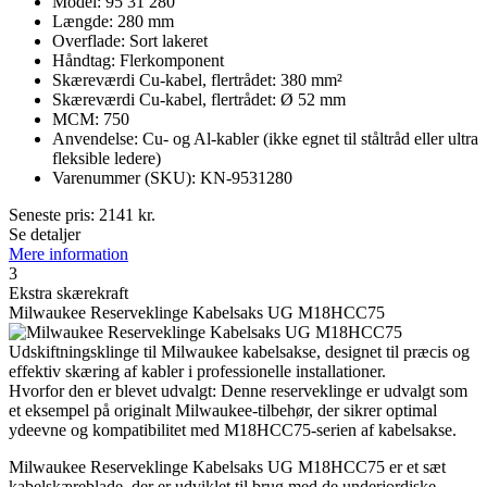
Model: 95 31 280
Længde: 280 mm
Overflade: Sort lakeret
Håndtag: Flerkomponent
Skæreværdi Cu-kabel, flertrådet: 380 mm²
Skæreværdi Cu-kabel, flertrådet: Ø 52 mm
MCM: 750
Anvendelse: Cu- og Al-kabler (ikke egnet til ståltråd eller ultra
fleksible ledere)
Varenummer (SKU): KN-9531280
Seneste pris:
2141
kr.
Se detaljer
Mere information
3
Ekstra skærekraft
Milwaukee Reserveklinge Kabelsaks UG M18HCC75
Udskiftningsklinge til Milwaukee kabelsakse, designet til præcis og
effektiv skæring af kabler i professionelle installationer.
Hvorfor den er blevet udvalgt: Denne reserveklinge er udvalgt som
et eksempel på originalt Milwaukee-tilbehør, der sikrer optimal
ydeevne og kompatibilitet med M18HCC75-serien af kabelsakse.
Milwaukee Reserveklinge Kabelsaks UG M18HCC75 er et sæt
kabelskæreblade, der er udviklet til brug med de underjordiske