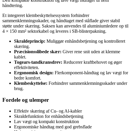
Den kompakte konstruktion og lave vægt bidrager til nem
håndtering.
Et integreret klembeskyttelsessystem forhindrer
sammenklemningsskader, og håndtaget med ståflade giver stabil
støtte under skæring. Saksen kan anvendes til aluminiumledere op til
4 × 150 mm² sektorkabel og leveres i SB-blisterpakning.
Skraldeprincip:
Muliggør enhåndsbetjening og kontrolleret
skæring.
Præcisionsslibede skær:
Giver rene snit uden at klemme
kablet.
Togears-tandkransdrev:
Reducerer kraftbehovet og øger
effektiviteten.
Ergonomisk design:
Flerkomponent-håndtag og lav vægt for
bedre komfort.
Klembeskyttelse:
Forhindrer sammenklemningsskader under
brug.
Fordele og ulemper
Effektiv skæring af Cu- og Al-kabler
Skraldefunktion for enhåndsbetjening
Lav vægt og kompakt konstruktion
Ergonomiske håndtag med god grebsflade