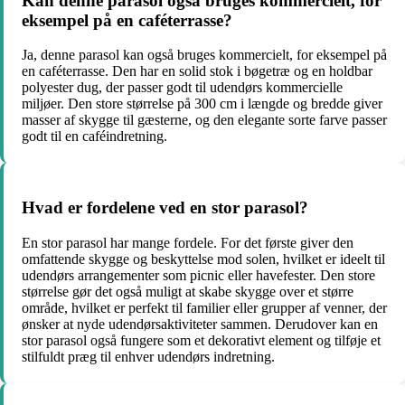
Kan denne parasol også bruges kommercielt, for
eksempel på en caféterrasse?
Ja, denne parasol kan også bruges kommercielt, for eksempel på
en caféterrasse. Den har en solid stok i bøgetræ og en holdbar
polyester dug, der passer godt til udendørs kommercielle
miljøer. Den store størrelse på 300 cm i længde og bredde giver
masser af skygge til gæsterne, og den elegante sorte farve passer
godt til en caféindretning.
Hvad er fordelene ved en stor parasol?
En stor parasol har mange fordele. For det første giver den
omfattende skygge og beskyttelse mod solen, hvilket er ideelt til
udendørs arrangementer som picnic eller havefester. Den store
størrelse gør det også muligt at skabe skygge over et større
område, hvilket er perfekt til familier eller grupper af venner, der
ønsker at nyde udendørsaktiviteter sammen. Derudover kan en
stor parasol også fungere som et dekorativt element og tilføje et
stilfuldt præg til enhver udendørs indretning.