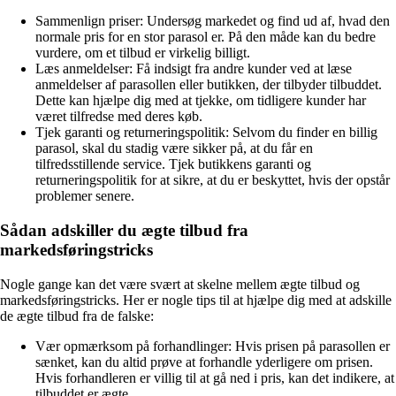
Sammenlign priser: Undersøg markedet og find ud af, hvad den
normale pris for en stor parasol er. På den måde kan du bedre
vurdere, om et tilbud er virkelig billigt.
Læs anmeldelser: Få indsigt fra andre kunder ved at læse
anmeldelser af parasollen eller butikken, der tilbyder tilbuddet.
Dette kan hjælpe dig med at tjekke, om tidligere kunder har
været tilfredse med deres køb.
Tjek garanti og returneringspolitik: Selvom du finder en billig
parasol, skal du stadig være sikker på, at du får en
tilfredsstillende service. Tjek butikkens garanti og
returneringspolitik for at sikre, at du er beskyttet, hvis der opstår
problemer senere.
Sådan adskiller du ægte tilbud fra
markedsføringstricks
Nogle gange kan det være svært at skelne mellem ægte tilbud og
markedsføringstricks. Her er nogle tips til at hjælpe dig med at adskille
de ægte tilbud fra de falske:
Vær opmærksom på forhandlinger: Hvis prisen på parasollen er
sænket, kan du altid prøve at forhandle yderligere om prisen.
Hvis forhandleren er villig til at gå ned i pris, kan det indikere, at
tilbuddet er ægte.