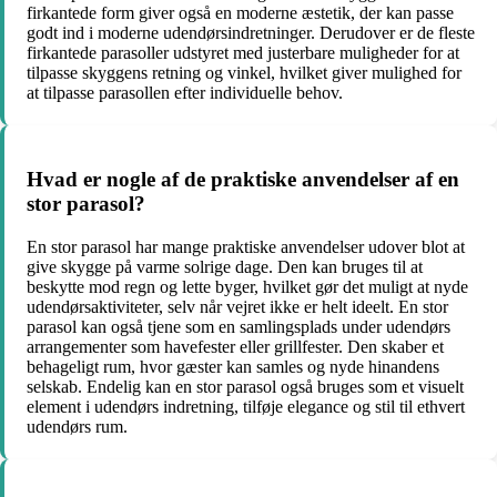
firkantede form giver også en moderne æstetik, der kan passe
godt ind i moderne udendørsindretninger. Derudover er de fleste
firkantede parasoller udstyret med justerbare muligheder for at
tilpasse skyggens retning og vinkel, hvilket giver mulighed for
at tilpasse parasollen efter individuelle behov.
Hvad er nogle af de praktiske anvendelser af en
stor parasol?
En stor parasol har mange praktiske anvendelser udover blot at
give skygge på varme solrige dage. Den kan bruges til at
beskytte mod regn og lette byger, hvilket gør det muligt at nyde
udendørsaktiviteter, selv når vejret ikke er helt ideelt. En stor
parasol kan også tjene som en samlingsplads under udendørs
arrangementer som havefester eller grillfester. Den skaber et
behageligt rum, hvor gæster kan samles og nyde hinandens
selskab. Endelig kan en stor parasol også bruges som et visuelt
element i udendørs indretning, tilføje elegance og stil til ethvert
udendørs rum.