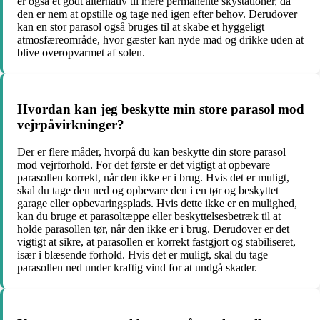
er også et godt alternativ til mere permanente skystationer, da
den er nem at opstille og tage ned igen efter behov. Derudover
kan en stor parasol også bruges til at skabe et hyggeligt
atmosfæreområde, hvor gæster kan nyde mad og drikke uden at
blive overopvarmet af solen.
Hvordan kan jeg beskytte min store parasol mod
vejrpåvirkninger?
Der er flere måder, hvorpå du kan beskytte din store parasol
mod vejrforhold. For det første er det vigtigt at opbevare
parasollen korrekt, når den ikke er i brug. Hvis det er muligt,
skal du tage den ned og opbevare den i en tør og beskyttet
garage eller opbevaringsplads. Hvis dette ikke er en mulighed,
kan du bruge et parasoltæppe eller beskyttelsesbetræk til at
holde parasollen tør, når den ikke er i brug. Derudover er det
vigtigt at sikre, at parasollen er korrekt fastgjort og stabiliseret,
især i blæsende forhold. Hvis det er muligt, skal du tage
parasollen ned under kraftig vind for at undgå skader.