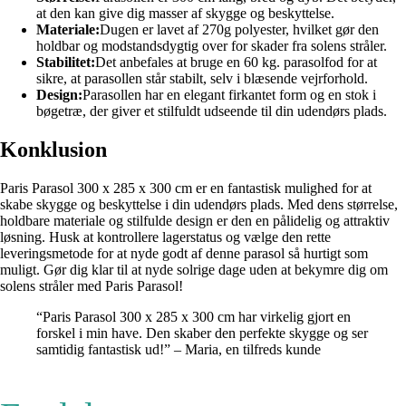
at den kan give dig masser af skygge og beskyttelse.
Materiale:
Dugen er lavet af 270g polyester, hvilket gør den
holdbar og modstandsdygtig over for skader fra solens stråler.
Stabilitet:
Det anbefales at bruge en 60 kg. parasolfod for at
sikre, at parasollen står stabilt, selv i blæsende vejrforhold.
Design:
Parasollen har en elegant firkantet form og en stok i
bøgetræ, der giver et stilfuldt udseende til din udendørs plads.
Konklusion
Paris Parasol 300 x 285 x 300 cm er en fantastisk mulighed for at
skabe skygge og beskyttelse i din udendørs plads. Med dens størrelse,
holdbare materiale og stilfulde design er den en pålidelig og attraktiv
løsning. Husk at kontrollere lagerstatus og vælge den rette
leveringsmetode for at nyde godt af denne parasol så hurtigt som
muligt. Gør dig klar til at nyde solrige dage uden at bekymre dig om
solens stråler med Paris Parasol!
“Paris Parasol 300 x 285 x 300 cm har virkelig gjort en
forskel i min have. Den skaber den perfekte skygge og ser
samtidig fantastisk ud!” – Maria, en tilfreds kunde