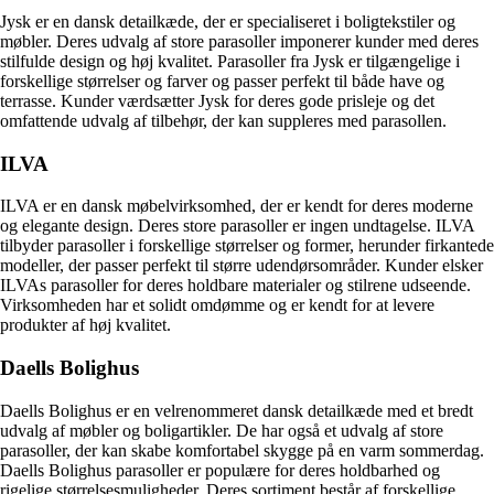
Jysk er en dansk detailkæde, der er specialiseret i boligtekstiler og
møbler. Deres udvalg af store parasoller imponerer kunder med deres
stilfulde design og høj kvalitet. Parasoller fra Jysk er tilgængelige i
forskellige størrelser og farver og passer perfekt til både have og
terrasse. Kunder værdsætter Jysk for deres gode prisleje og det
omfattende udvalg af tilbehør, der kan suppleres med parasollen.
ILVA
ILVA er en dansk møbelvirksomhed, der er kendt for deres moderne
og elegante design. Deres store parasoller er ingen undtagelse. ILVA
tilbyder parasoller i forskellige størrelser og former, herunder firkantede
modeller, der passer perfekt til større udendørsområder. Kunder elsker
ILVAs parasoller for deres holdbare materialer og stilrene udseende.
Virksomheden har et solidt omdømme og er kendt for at levere
produkter af høj kvalitet.
Daells Bolighus
Daells Bolighus er en velrenommeret dansk detailkæde med et bredt
udvalg af møbler og boligartikler. De har også et udvalg af store
parasoller, der kan skabe komfortabel skygge på en varm sommerdag.
Daells Bolighus parasoller er populære for deres holdbarhed og
rigelige størrelsesmuligheder. Deres sortiment består af forskellige