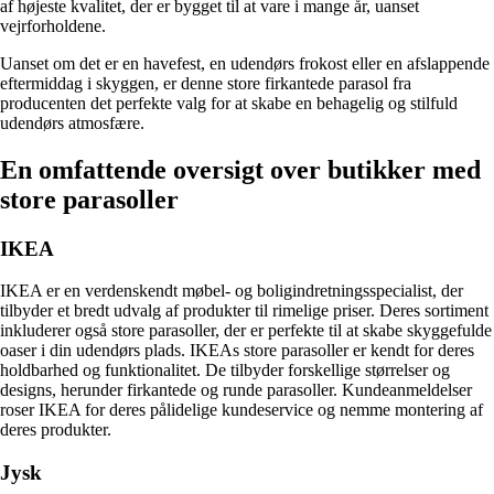
af højeste kvalitet, der er bygget til at vare i mange år, uanset
vejrforholdene.
Uanset om det er en havefest, en udendørs frokost eller en afslappende
eftermiddag i skyggen, er denne store firkantede parasol fra
producenten det perfekte valg for at skabe en behagelig og stilfuld
udendørs atmosfære.
En omfattende oversigt over butikker med
store parasoller
IKEA
IKEA er en verdenskendt møbel- og boligindretningsspecialist, der
tilbyder et bredt udvalg af produkter til rimelige priser. Deres sortiment
inkluderer også store parasoller, der er perfekte til at skabe skyggefulde
oaser i din udendørs plads. IKEAs store parasoller er kendt for deres
holdbarhed og funktionalitet. De tilbyder forskellige størrelser og
designs, herunder firkantede og runde parasoller. Kundeanmeldelser
roser IKEA for deres pålidelige kundeservice og nemme montering af
deres produkter.
Jysk