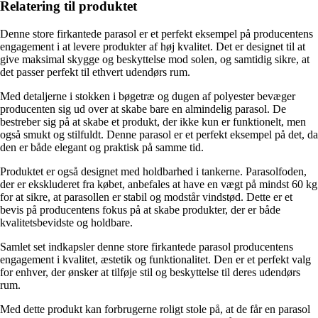
Relatering til produktet
Denne store firkantede parasol er et perfekt eksempel på producentens
engagement i at levere produkter af høj kvalitet. Det er designet til at
give maksimal skygge og beskyttelse mod solen, og samtidig sikre, at
det passer perfekt til ethvert udendørs rum.
Med detaljerne i stokken i bøgetræ og dugen af polyester bevæger
producenten sig ud over at skabe bare en almindelig parasol. De
bestreber sig på at skabe et produkt, der ikke kun er funktionelt, men
også smukt og stilfuldt. Denne parasol er et perfekt eksempel på det, da
den er både elegant og praktisk på samme tid.
Produktet er også designet med holdbarhed i tankerne. Parasolfoden,
der er ekskluderet fra købet, anbefales at have en vægt på mindst 60 kg
for at sikre, at parasollen er stabil og modstår vindstød. Dette er et
bevis på producentens fokus på at skabe produkter, der er både
kvalitetsbevidste og holdbare.
Samlet set indkapsler denne store firkantede parasol producentens
engagement i kvalitet, æstetik og funktionalitet. Den er et perfekt valg
for enhver, der ønsker at tilføje stil og beskyttelse til deres udendørs
rum.
Med dette produkt kan forbrugerne roligt stole på, at de får en parasol