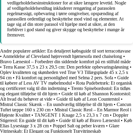
vedligeholdelsesinstruktioner for at sikre længere levetid. Nogle
af vedligeholdelsestiltag inkluderer rengøring af parasolen
regelmæssigt, opbevaring i tørre omgivelser, opspænding af
parasollen ordentligt og beskyttelse mod vind og elementer. At
tage sig af din store parasol vil hjælpe med at sikre, at den
forbliver i god stand og giver skygge og beskyttelse i mange år
fremover.
Andre populære artikler:
En detaljeret købsguide til sort terracottavase
•
Anmeldelse af Cleveland højrevendt hjørnesofa med chaiselong
•
Bravo Lænestol – Forbedrer din siddende komfort på en stilfuld måde
•
Terra Kasse 37,5 x 23 x 29,5 cm: Den perfekte opbevaringsløsning
•
Oplev kvaliteten og skønheden ved True V3 Tillægsplade 45 x 2,5 x
94 cm
•
Få komfort og personlighed med Selma 2 pers. Sofa
•
Guide
til købere af Less AV TV møbelmodul
•
Rota Pudebetræk: Et organisk
og certificeret valg til din indretning
•
Trento Spisebordsstol: En tidløs
og elegant tilføjelse til dit hjem
•
Guide til køb af Shannon Kontorstol:
Alt hvad du behøver at vide
•
Guide til køb af Leon Counterstol
•
Mistral Classic Skænk – En uundværlig tilføjelse til dit hjem
•
Cancun
Tuftet tæppe 160 x 230 cm
•
Mistral Classic Reol – En Marmor Reol i
Højeste Kvalitet
•
TANGENT 1 Knage 2,5 x 23,3 x 7 cm
•
Doppler
Stigereol: En guide til dit køb
•
Guide til køb af Bravo Lænestol
•
Køb
Elias Lysestage 3 x 28 cm
•
Poppel Salt og peber kværn
•
Glare
Vitrineskab: Et Elegant og Funktionelt Trævitrineskab