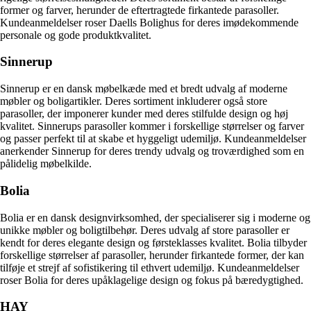
former og farver, herunder de eftertragtede firkantede parasoller.
Kundeanmeldelser roser Daells Bolighus for deres imødekommende
personale og gode produktkvalitet.
Sinnerup
Sinnerup er en dansk møbelkæde med et bredt udvalg af moderne
møbler og boligartikler. Deres sortiment inkluderer også store
parasoller, der imponerer kunder med deres stilfulde design og høj
kvalitet. Sinnerups parasoller kommer i forskellige størrelser og farver
og passer perfekt til at skabe et hyggeligt udemiljø. Kundeanmeldelser
anerkender Sinnerup for deres trendy udvalg og troværdighed som en
pålidelig møbelkilde.
Bolia
Bolia er en dansk designvirksomhed, der specialiserer sig i moderne og
unikke møbler og boligtilbehør. Deres udvalg af store parasoller er
kendt for deres elegante design og førsteklasses kvalitet. Bolia tilbyder
forskellige størrelser af parasoller, herunder firkantede former, der kan
tilføje et strejf af sofistikering til ethvert udemiljø. Kundeanmeldelser
roser Bolia for deres upåklagelige design og fokus på bæredygtighed.
HAY