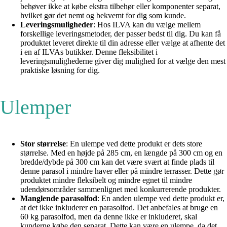
behøver ikke at købe ekstra tilbehør eller komponenter separat,
hvilket gør det nemt og bekvemt for dig som kunde.
Leveringsmuligheder
: Hos ILVA kan du vælge mellem
forskellige leveringsmetoder, der passer bedst til dig. Du kan få
produktet leveret direkte til din adresse eller vælge at afhente det
i en af ILVAs butikker. Denne fleksibilitet i
leveringsmulighederne giver dig mulighed for at vælge den mest
praktiske løsning for dig.
Ulemper
Stor størrelse
: En ulempe ved dette produkt er dets store
størrelse. Med en højde på 285 cm, en længde på 300 cm og en
bredde/dybde på 300 cm kan det være svært at finde plads til
denne parasol i mindre haver eller på mindre terrasser. Dette gør
produktet mindre fleksibelt og mindre egnet til mindre
udendørsområder sammenlignet med konkurrerende produkter.
Manglende parasolfod
: En anden ulempe ved dette produkt er,
at det ikke inkluderer en parasolfod. Det anbefales at bruge en
60 kg parasolfod, men da denne ikke er inkluderet, skal
kunderne købe den separat. Dette kan være en ulempe, da det