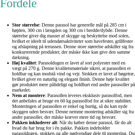
Fordele
Stor størrelse
: Denne parasol har generelle mål på 285 cm i
højden, 300 cm i længden og 300 cm i bredde/dybde. Denne
størrelse giver dig masser af skygge og beskyttelse mod solen,
hvilket er ideelt til udendørsaktiviteter som havefester, grillfester
og afslapning på terrassen. Denne store størrelse adskiller sig fra
konkurrerende produkter, der måske ikke kan give den samme
dækning.
Høj kvalitet
: Parasoldugen er lavet af sort polyester med en
vægt på 270 g. Denne kvalitetsmateriale sikrer, at parasollen er
holdbar og kan modstå vind og vejr. Stokken er lavet af bøgetræ,
hvilket giver en naturlig og elegant finish. Denne høje kvalitet
gør produktet mere pålideligt og holdbart end andre parasoller på
markedet.
Nem at montere
: Parasollen leveres eksklusiv parasolfod, men
det anbefales at bruge en 60 kg parasolfod for at sikre stabilitet.
Monteringen af parasollen er enkel og hurtig, så du kan nyde
skyggen uden besvær. Denne nemme montering adskiller sig fra
andre parasoller, der måske kræver mere tid og besvær.
Pakken inkluderer alt
: Når du køber denne parasol, får du alt
hvad du har brug for i én pakke. Pakken indeholder
parasoldugen, stokken og alle nødvendige dele til montering. Du