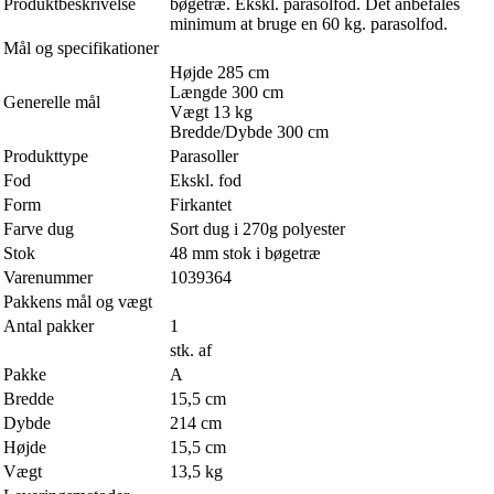
Produktbeskrivelse
bøgetræ. Ekskl. parasolfod. Det anbefales
minimum at bruge en 60 kg. parasolfod.
Mål og specifikationer
Højde 285 cm
Længde 300 cm
Generelle mål
Vægt 13 kg
Bredde/Dybde 300 cm
Produkttype
Parasoller
Fod
Ekskl. fod
Form
Firkantet
Farve dug
Sort dug i 270g polyester
Stok
48 mm stok i bøgetræ
Varenummer
1039364
Pakkens mål og vægt
Antal pakker
1
stk. af
Pakke
A
Bredde
15,5 cm
Dybde
214 cm
Højde
15,5 cm
Vægt
13,5 kg