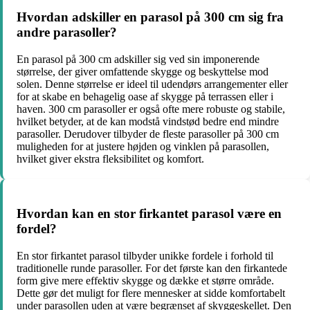
Hvordan adskiller en parasol på 300 cm sig fra
andre parasoller?
En parasol på 300 cm adskiller sig ved sin imponerende
størrelse, der giver omfattende skygge og beskyttelse mod
solen. Denne størrelse er ideel til udendørs arrangementer eller
for at skabe en behagelig oase af skygge på terrassen eller i
haven. 300 cm parasoller er også ofte mere robuste og stabile,
hvilket betyder, at de kan modstå vindstød bedre end mindre
parasoller. Derudover tilbyder de fleste parasoller på 300 cm
muligheden for at justere højden og vinklen på parasollen,
hvilket giver ekstra fleksibilitet og komfort.
Hvordan kan en stor firkantet parasol være en
fordel?
En stor firkantet parasol tilbyder unikke fordele i forhold til
traditionelle runde parasoller. For det første kan den firkantede
form give mere effektiv skygge og dække et større område.
Dette gør det muligt for flere mennesker at sidde komfortabelt
under parasollen uden at være begrænset af skyggeskellet. Den