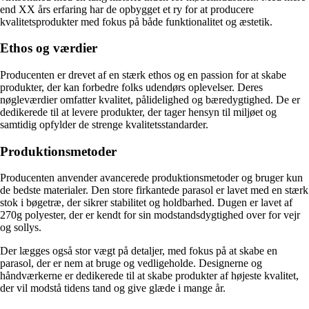
end XX års erfaring har de opbygget et ry for at producere
kvalitetsprodukter med fokus på både funktionalitet og æstetik.
Ethos og værdier
Producenten er drevet af en stærk ethos og en passion for at skabe
produkter, der kan forbedre folks udendørs oplevelser. Deres
nøgleværdier omfatter kvalitet, pålidelighed og bæredygtighed. De er
dedikerede til at levere produkter, der tager hensyn til miljøet og
samtidig opfylder de strenge kvalitetsstandarder.
Produktionsmetoder
Producenten anvender avancerede produktionsmetoder og bruger kun
de bedste materialer. Den store firkantede parasol er lavet med en stærk
stok i bøgetræ, der sikrer stabilitet og holdbarhed. Dugen er lavet af
270g polyester, der er kendt for sin modstandsdygtighed over for vejr
og sollys.
Der lægges også stor vægt på detaljer, med fokus på at skabe en
parasol, der er nem at bruge og vedligeholde. Designerne og
håndværkerne er dedikerede til at skabe produkter af højeste kvalitet,
der vil modstå tidens tand og give glæde i mange år.