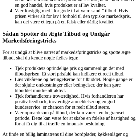
en god handel, hvis produktet er af lav kvalitet.
Vær forsigtig med “for gode til at være sandt” tilbud. Hvis
prisen virker alt for lav i forhold til den typiske markedspris,
kan det være et tegn på en falsk eller dårlig kvalitet.
Sådan Spotter du Ægte Tilbud og Undgår
Markedsføringstricks
For at undgå at blive narret af markedsføringstricks og spotte ægte
tilbud, skal du kende nogle fælles tegn:
Tjek produktets oprindelige pris og sammenlign det med
tilbudsprisen. Et stort prisfald kan indikere et reelt tilbud.
Læs vilkårene og betingelserne for tilbuddet. Nogle gange er
der skjulte omkostninger eller betingelser, der kan gøre
tilbuddet mindre attraktivt.
Tjek forhandlerens troværdighed. Hvis forhandleren har
positiv feedback, troværdige anmeldelser og en god
kundeservice, er chancen for et reelt tilbud større.
Vær opmærksom på tilbud, der kun varer i en begrænset
periode. Dette kan være for at skabe en følelse af hastighed og
for at få dig til at træffe en impulsiv beslutning.
At finde en billig laminatrens til dine bordplader, køkkenlåger og