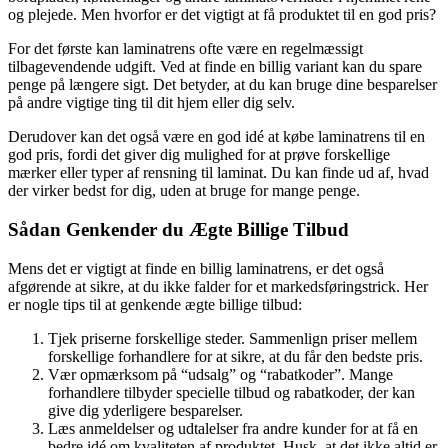
og plejede. Men hvorfor er det vigtigt at få produktet til en god pris?
For det første kan laminatrens ofte være en regelmæssigt
tilbagevendende udgift. Ved at finde en billig variant kan du spare
penge på længere sigt. Det betyder, at du kan bruge dine besparelser
på andre vigtige ting til dit hjem eller dig selv.
Derudover kan det også være en god idé at købe laminatrens til en
god pris, fordi det giver dig mulighed for at prøve forskellige
mærker eller typer af rensning til laminat. Du kan finde ud af, hvad
der virker bedst for dig, uden at bruge for mange penge.
Sådan Genkender du Ægte Billige Tilbud
Mens det er vigtigt at finde en billig laminatrens, er det også
afgørende at sikre, at du ikke falder for et markedsføringstrick. Her
er nogle tips til at genkende ægte billige tilbud:
Tjek priserne forskellige steder. Sammenlign priser mellem
forskellige forhandlere for at sikre, at du får den bedste pris.
Vær opmærksom på “udsalg” og “rabatkoder”. Mange
forhandlere tilbyder specielle tilbud og rabatkoder, der kan
give dig yderligere besparelser.
Læs anmeldelser og udtalelser fra andre kunder for at få en
bedre idé om kvaliteten af produktet. Husk, at det ikke altid er