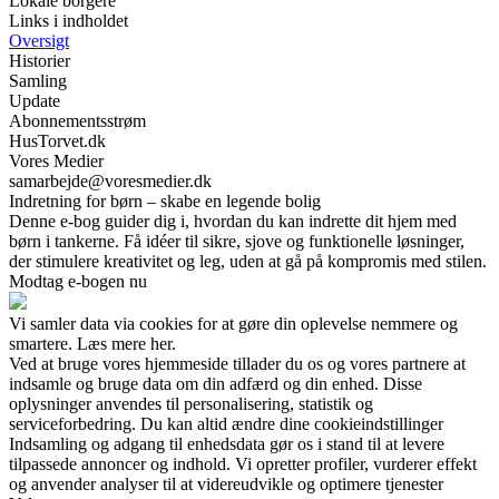
Lokale borgere
Links i indholdet
Oversigt
Historier
Samling
Update
Abonnementsstrøm
HusTorvet.dk
Vores Medier
samarbejde@voresmedier.dk
Indretning for børn – skabe en legende bolig
Denne e-bog guider dig i, hvordan du kan indrette dit hjem med
børn i tankerne. Få idéer til sikre, sjove og funktionelle løsninger,
der stimulere kreativitet og leg, uden at gå på kompromis med stilen.
Modtag e-bogen nu
Vi samler data via cookies for at gøre din oplevelse nemmere og
smartere. Læs mere her.
Ved at bruge vores hjemmeside tillader du os og vores partnere at
indsamle og bruge data om din adfærd og din enhed. Disse
oplysninger anvendes til personalisering, statistik og
serviceforbedring. Du kan altid ændre dine cookieindstillinger
Indsamling og adgang til enhedsdata gør os i stand til at levere
tilpassede annoncer og indhold. Vi opretter profiler, vurderer effekt
og anvender analyser til at videreudvikle og optimere tjenester