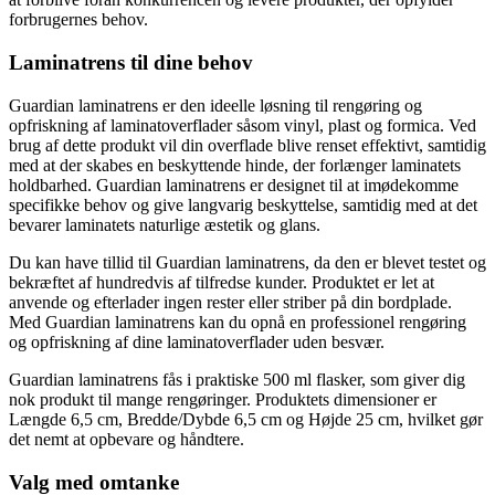
forbrugernes behov.
Laminatrens til dine behov
Guardian laminatrens er den ideelle løsning til rengøring og
opfriskning af laminatoverflader såsom vinyl, plast og formica. Ved
brug af dette produkt vil din overflade blive renset effektivt, samtidig
med at der skabes en beskyttende hinde, der forlænger laminatets
holdbarhed. Guardian laminatrens er designet til at imødekomme
specifikke behov og give langvarig beskyttelse, samtidig med at det
bevarer laminatets naturlige æstetik og glans.
Du kan have tillid til Guardian laminatrens, da den er blevet testet og
bekræftet af hundredvis af tilfredse kunder. Produktet er let at
anvende og efterlader ingen rester eller striber på din bordplade.
Med Guardian laminatrens kan du opnå en professionel rengøring
og opfriskning af dine laminatoverflader uden besvær.
Guardian laminatrens fås i praktiske 500 ml flasker, som giver dig
nok produkt til mange rengøringer. Produktets dimensioner er
Længde 6,5 cm, Bredde/Dybde 6,5 cm og Højde 25 cm, hvilket gør
det nemt at opbevare og håndtere.
Valg med omtanke