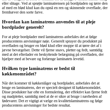
eller slitage. Ved at sprøjte laminatrensen på bordpladen og tørre den
af med en blød klud kan du opnå en ren og skinnende overflade, der
fremhæver den sorte farve.
Hvordan kan laminatrens anvendes til at pleje
bordplader generelt?
For at pleje bordplader med laminatrens anbefales det at følge
producentens anvisninger nøje. Generelt sprayer du produktet på
overfladen og bruger en blød klud eller moppe til at tørre det af i
jævne bevægelser. Dette vil fjerne snavs, pletter og fedt, samtidig
med at det efterlader en beskyttende belægning på overfladen, der
hjælper med at bevare og forlænge laminatets levetid.
Hvilken type laminatrens er bedst til
køkkenområdet?
Når det kommer til køkkenlåger og bordplader, anbefales det at
bruge en laminatrens, der er specielt designet til køkkenområdet.
Disse produkter har ofte en formulering, der effektivt kan fjerne fedt
og madpletter, samtidig med at de er sikre at bruge i nærheden af
fødevarer. Det er vigtigt at vælge en kvalitetslaminatrens og følge
producentens anvisninger for bedste resultat.