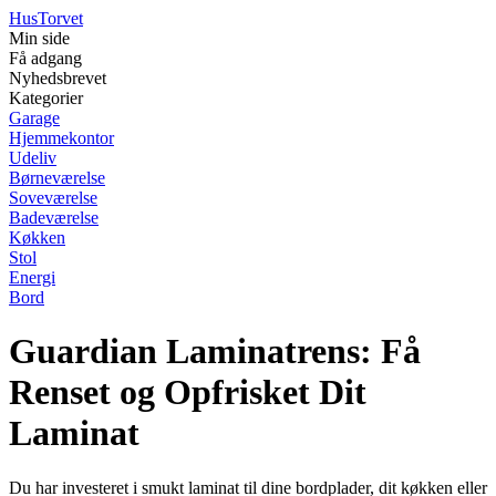
Hus
Torvet
Min side
Få adgang
Nyhedsbrevet
Kategorier
Garage
Hjemmekontor
Udeliv
Børneværelse
Soveværelse
Badeværelse
Køkken
Stol
Energi
Bord
Guardian Laminatrens: Få
Renset og Opfrisket Dit
Laminat
Du har investeret i smukt laminat til dine bordplader, dit køkken eller