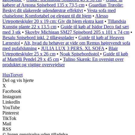
købere af Argona Spisebord 135 x 73,5 cm
•
Guardian Træolie:
Beskyt dit ulakerede udendørstræ effektivt
•
Vesta sofa med
chaiselong: Komfortabel og elegant til dit hjem
•
Alesso
Urtepotteskjuler 20 x 19 cm: Giv dit hjem ekstra kant
•
Tillandsia
Kunstig plante 22 x 13.5 cm
•
Guide til køb af Isidor Deco fad sæt
med 3 stk
•
Skovby Michigan SM27 Spisebord 205 x 101 x 74 cm
•
Besalu Spisebord inkl. 2 tillægsplader
•
Guide til køb af Heaven
Lænestol
•
Alt, hvad du behøver at vide om Remus højrevendt sofa
med pufafslutning
•
JULIA LUX 3 PERS. XL SOFA
•
Blair
Urtepotteskjuler 25 x 26 cm
•
Noak Spisebordsstol
•
Guide til køb
af Martelli Pendel 29 x 45 cm
•
Tulino Skænk: En oversigt over
produktet og vigtige overvejelser
Hus
Torvet
Del og vis hjerte
X
Facebook
Instagram
LinkedIn
YouTube
Pinterest
TikTok
Mail
RSS
© Ingen gengivelse uden tilladelse.