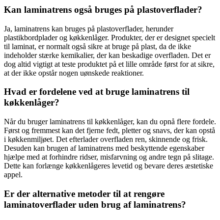
Kan laminatrens også bruges på plastoverflader?
Ja, laminatrens kan bruges på plastoverflader, herunder
plastikbordplader og køkkenlåger. Produkter, der er designet specielt
til laminat, er normalt også sikre at bruge på plast, da de ikke
indeholder stærke kemikalier, der kan beskadige overfladen. Det er
dog altid vigtigt at teste produktet på et lille område først for at sikre,
at der ikke opstår nogen uønskede reaktioner.
Hvad er fordelene ved at bruge laminatrens til
køkkenlåger?
Når du bruger laminatrens til køkkenlåger, kan du opnå flere fordele.
Først og fremmest kan det fjerne fedt, pletter og snavs, der kan opstå
i køkkenmiljøet. Det efterlader overfladen ren, skinnende og frisk.
Desuden kan brugen af laminatrens med beskyttende egenskaber
hjælpe med at forhindre ridser, misfarvning og andre tegn på slitage.
Dette kan forlænge køkkenlågeres levetid og bevare deres æstetiske
appel.
Er der alternative metoder til at rengøre
laminatoverflader uden brug af laminatrens?