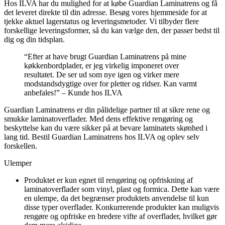
Hos ILVA har du mulighed for at købe Guardian Laminatrens og få
det leveret direkte til din adresse. Besøg vores hjemmeside for at
tjekke aktuel lagerstatus og leveringsmetoder. Vi tilbyder flere
forskellige leveringsformer, så du kan vælge den, der passer bedst til
dig og din tidsplan.
“Efter at have brugt Guardian Laminatrens på mine
køkkenbordplader, er jeg virkelig imponeret over
resultatet. De ser ud som nye igen og virker mere
modstandsdygtige over for pletter og ridser. Kan varmt
anbefales!” – Kunde hos ILVA
Guardian Laminatrens er din pålidelige partner til at sikre rene og
smukke laminatoverflader. Med dens effektive rengøring og
beskyttelse kan du være sikker på at bevare laminatets skønhed i
lang tid. Bestil Guardian Laminatrens hos ILVA og oplev selv
forskellen.
Ulemper
Produktet er kun egnet til rengøring og opfriskning af
laminatoverflader som vinyl, plast og formica. Dette kan være
en ulempe, da det begrænser produktets anvendelse til kun
disse typer overflader. Konkurrerende produkter kan muligvis
rengøre og opfriske en bredere vifte af overflader, hvilket gør