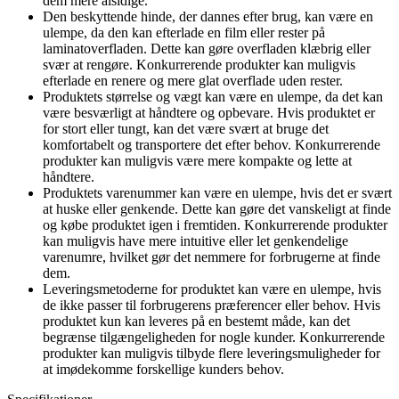
dem mere alsidige.
Den beskyttende hinde, der dannes efter brug, kan være en
ulempe, da den kan efterlade en film eller rester på
laminatoverfladen. Dette kan gøre overfladen klæbrig eller
svær at rengøre. Konkurrerende produkter kan muligvis
efterlade en renere og mere glat overflade uden rester.
Produktets størrelse og vægt kan være en ulempe, da det kan
være besværligt at håndtere og opbevare. Hvis produktet er
for stort eller tungt, kan det være svært at bruge det
komfortabelt og transportere det efter behov. Konkurrerende
produkter kan muligvis være mere kompakte og lette at
håndtere.
Produktets varenummer kan være en ulempe, hvis det er svært
at huske eller genkende. Dette kan gøre det vanskeligt at finde
og købe produktet igen i fremtiden. Konkurrerende produkter
kan muligvis have mere intuitive eller let genkendelige
varenumre, hvilket gør det nemmere for forbrugerne at finde
dem.
Leveringsmetoderne for produktet kan være en ulempe, hvis
de ikke passer til forbrugerens præferencer eller behov. Hvis
produktet kun kan leveres på en bestemt måde, kan det
begrænse tilgængeligheden for nogle kunder. Konkurrerende
produkter kan muligvis tilbyde flere leveringsmuligheder for
at imødekomme forskellige kunders behov.