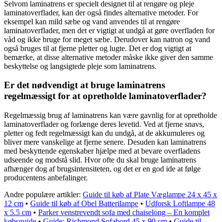
Selvom laminatrens er specielt designet til at rengøre og pleje
laminatoverflader, kan der også findes alternative metoder. For
eksempel kan mild sæbe og vand anvendes til at rengøre
laminatoverflader, men det er vigtigt at undgå at gøre overfladen for
våd og ikke bruge for meget sæbe. Derudover kan natron og vand
også bruges til at fjerne pletter og lugte. Det er dog vigtigt at
bemærke, at disse alternative metoder måske ikke giver den samme
beskyttelse og langsigtede pleje som laminatrens.
Er det nødvendigt at bruge laminatrens
regelmæssigt for at opretholde laminatoverflader?
Regelmæssig brug af laminatrens kan være gavnlig for at opretholde
laminatoverflader og forlænge deres levetid. Ved at fjerne snavs,
pletter og fedt regelmæssigt kan du undgå, at de akkumuleres og
bliver mere vanskelige at fjerne senere. Desuden kan laminatrens
med beskyttende egenskaber hjælpe med at bevare overfladens
udseende og modstå slid. Hvor ofte du skal bruge laminatrens
afhænger dog af brugsintensiteten, og det er en god ide at følge
producentens anbefalinger.
Andre populære artikler:
Guide til køb af Plate Væglampe 24 x 45 x
12 cm
•
Guide til køb af Obel Batterilampe
•
Udforsk Loftlampe 48
x 5.5 cm
•
Parker venstrevendt sofa med chaiselong – En komplet
købsguide
•
Guide: Richmond Sofabord 45 x 90 cm
•
Guide til