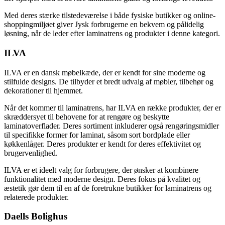
Med deres stærke tilstedeværelse i både fysiske butikker og online-
shoppingmiljøet giver Jysk forbrugerne en bekvem og pålidelig
løsning, når de leder efter laminatrens og produkter i denne kategori.
ILVA
ILVA er en dansk møbelkæde, der er kendt for sine moderne og
stilfulde designs. De tilbyder et bredt udvalg af møbler, tilbehør og
dekorationer til hjemmet.
Når det kommer til laminatrens, har ILVA en række produkter, der er
skræddersyet til behovene for at rengøre og beskytte
laminatoverflader. Deres sortiment inkluderer også rengøringsmidler
til specifikke former for laminat, såsom sort bordplade eller
køkkenlåger. Deres produkter er kendt for deres effektivitet og
brugervenlighed.
ILVA er et ideelt valg for forbrugere, der ønsker at kombinere
funktionalitet med moderne design. Deres fokus på kvalitet og
æstetik gør dem til en af ​​de foretrukne butikker for laminatrens og
relaterede produkter.
Daells Bolighus