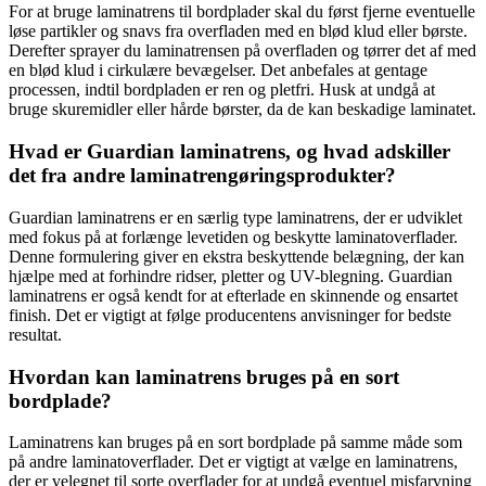
For at bruge laminatrens til bordplader skal du først fjerne eventuelle
løse partikler og snavs fra overfladen med en blød klud eller børste.
Derefter sprayer du laminatrensen på overfladen og tørrer det af med
en blød klud i cirkulære bevægelser. Det anbefales at gentage
processen, indtil bordpladen er ren og pletfri. Husk at undgå at
bruge skuremidler eller hårde børster, da de kan beskadige laminatet.
Hvad er Guardian laminatrens, og hvad adskiller
det fra andre laminatrengøringsprodukter?
Guardian laminatrens er en særlig type laminatrens, der er udviklet
med fokus på at forlænge levetiden og beskytte laminatoverflader.
Denne formulering giver en ekstra beskyttende belægning, der kan
hjælpe med at forhindre ridser, pletter og UV-blegning. Guardian
laminatrens er også kendt for at efterlade en skinnende og ensartet
finish. Det er vigtigt at følge producentens anvisninger for bedste
resultat.
Hvordan kan laminatrens bruges på en sort
bordplade?
Laminatrens kan bruges på en sort bordplade på samme måde som
på andre laminatoverflader. Det er vigtigt at vælge en laminatrens,
der er velegnet til sorte overflader for at undgå eventuel misfarvning