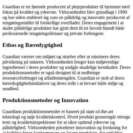
Guardian er en førende producent af plejeprodukter til hjemmet med
fokus på kvalitet og ydeevne. Virksomheden blev grundlagt i 1990
og har siden etableret sig som en pålidelig og innovativ producent af
rengøringsmidler til forskellige overflader. Deres engagement i at
skabe pålidelige produkter har gjort dem til en favorit blandt både
professionelle rengøringsfirmaer og private forbrugere.
Ethos og Bæredygtighed
Guardian værner om miljøet og stræber efter at minimere deres
påvirkning på naturen. Virksomheden bruger kun miljøvenlige
ingredienser i deres produkter og undgår skadelige kemikalier. Deres
produktionsmetoder er også designet til at nedbringe
ressourceforbruget og affaldsmængden. Guardian er stolt af deres
bæredygtighedsinitiativer og deres rolle i at bevare både miljø og
sundhed.
Produktionsmetoder og Innovation
Guardians produktionsmetoder er baseret på state-of-the-art
teknologi og nøje kvalitetskontrol. Hvert produkt gennemgår strenge
tests og kvalitetsinspektioner for at sikre optimal ydeevne og
pålidelighed. Virksomheden prioriterer innovation og forskning for
at forblive foran konkurrencen og levere produkter, der opfylder