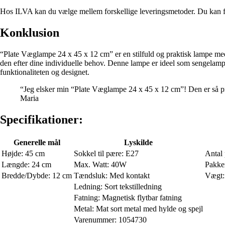
Hos ILVA kan du vælge mellem forskellige leveringsmetoder. Du kan f
Konklusion
“Plate Væglampe 24 x 45 x 12 cm” er en stilfuld og praktisk lampe med hy
den efter dine individuelle behov. Denne lampe er ideel som sengela
funktionaliteten og designet.
“Jeg elsker min “Plate Væglampe 24 x 45 x 12 cm”! Den er så pra
Maria
Specifikationer:
Generelle mål
Lyskilde
Højde: 45 cm
Sokkel til pære: E27
Antal 
Længde: 24 cm
Max. Watt: 40W
Pakke
Bredde/Dybde: 12 cm
Tændsluk: Med kontakt
Vægt:
Ledning: Sort tekstilledning
Fatning: Magnetisk flytbar fatning
Metal: Mat sort metal med hylde og spejl
Varenummer: 1054730