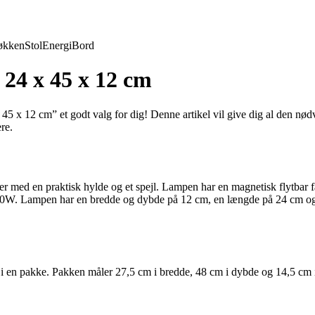
økken
Stol
Energi
Bord
 24 x 45 x 12 cm
 x 12 cm” et godt valg for dig! Denne artikel vil give dig al den nødv
re.
med en praktisk hylde og et spejl. Lampen har en magnetisk flytbar fatn
 40W. Lampen har en bredde og dybde på 12 cm, en længde på 24 cm og
i en pakke. Pakken måler 27,5 cm i bredde, 48 cm i dybde og 14,5 cm i