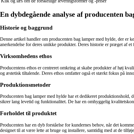
Klik og læs om de forskellige leveringsformer og -priser
En dybdegående analyse af producenten ba
Historie og baggrund
Denne artikel handler om producenten bag lamper med hylde, der er ke
anerkendelse for deres unikke produkter. Deres historie er præget af et 
Virksomhedens ethos
Producentens ethos er centreret omkring at skabe produkter af høj kvali
og æstetisk tiltalende. Deres ethos omfatter også et stærkt fokus på inn
Produktionsmetoder
Producenten bag lamper med hylde har et dedikeret produktionshold, der
sikrer lang levetid og funktionalitet. De har en omhyggelig kvalitetskont
Forholdet til produktet
Producenten har en dyb forståelse for kundernes behov, når det kommer t
designet til at være lette at bruge og installere, samtidig med at de tilf