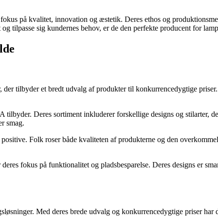
okus på kvalitet, innovation og æstetik. Deres ethos og produktionsmeto
t og tilpasse sig kundernes behov, er de den perfekte producent for lam
lde
der tilbyder et bredt udvalg af produkter til konkurrencedygtige priser
byder. Deres sortiment inkluderer forskellige designs og stilarter, der 
er smag.
positive. Folk roser både kvaliteten af produkterne og den overkomme
r deres fokus på funktionalitet og pladsbesparelse. Deres designs er smar
ngsløsninger. Med deres brede udvalg og konkurrencedygtige priser har d