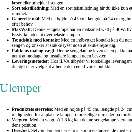
læser eller arbejder i sengen.
Sort tekstilledning
: Med en sort tekstilledning får du ikke kun e
rummet.
Generelle mål
: Med en højde på 45 cm, længde på 24 cm og bred
efter behov.
MaxWatt
: Denne sengelampe har en maksimal watt på 40W, hvilket
lysstyrke uden at overbelaste lampen.
Tændsluk med kontakt
: Med en indbygget kontakt kan du nemt 
sengen og ønsker at slukke lyset uden at skulle rejse dig.
Pakkens mål og vægt
: Denne sengelampe leveres i en pakke me
nemt at modtage og installere lampen uden besvær.
Leveringsmetoder
: Hos ILVA tilbyder vi forskellige leveringsme
din dør eller vælge at afhente det i en af vores butikker.
Ulemper
Produktets størrelse
: Med en højde på 45 cm, længde på 24 cm 
muligheden for at placere lampen i forskellige rum eller på forske
Vægten
: Med en vægt på 1,8 kg kan denne sengelampe være tunge
dens position.
Designet
: Selvom lampen har et mat sort metaludseende med en 