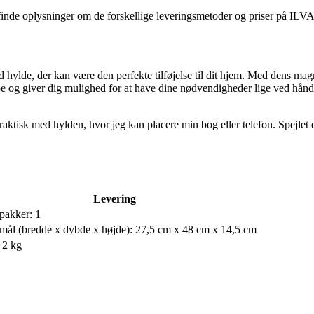
inde oplysninger om de forskellige leveringsmetoder og priser på ILV
lde, der kan være den perfekte tilføjelse til dit hjem. Med dens magneti
mpe og giver dig mulighed for at have dine nødvendigheder lige ved h
ktisk med hylden, hvor jeg kan placere min bog eller telefon. Spejlet 
Levering
pakker: 1
mål (bredde x dybde x højde): 27,5 cm x 48 cm x 14,5 cm
 2 kg