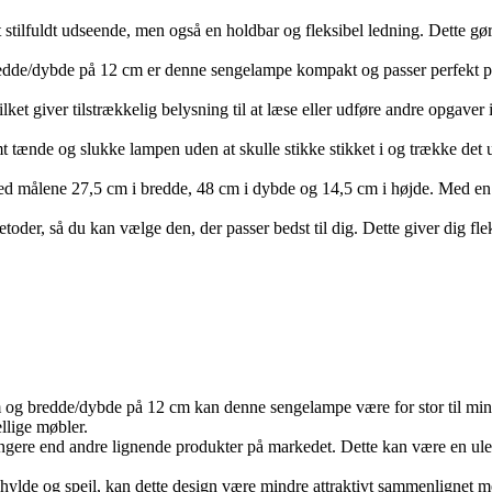
t stilfuldt udseende, men også en holdbar og fleksibel ledning. Dette gø
de/dybde på 12 cm er denne sengelampe kompakt og passer perfekt på n
 giver tilstrækkelig belysning til at læse eller udføre andre opgaver i s
tænde og slukke lampen uden at skulle stikke stikket i og trække det ud
d målene 27,5 cm i bredde, 48 cm i dybde og 14,5 cm i højde. Med en væ
toder, så du kan vælge den, der passer bedst til dig. Dette giver dig fle
og bredde/dybde på 12 cm kan denne sengelampe være for stor til min
llige møbler.
re end andre lignende produkter på markedet. Dette kan være en ulempe
hylde og spejl, kan dette design være mindre attraktivt sammenlignet 