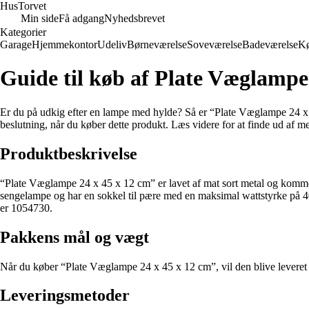
Hus
Torvet
Min side
Få adgang
Nyhedsbrevet
Kategorier
Garage
Hjemmekontor
Udeliv
Børneværelse
Soveværelse
Badeværelse
K
Guide til køb af Plate Væglampe
Er du på udkig efter en lampe med hylde? Så er “Plate Væglampe 24 x 45
beslutning, når du køber dette produkt. Læs videre for at finde ud af me
Produktbeskrivelse
“Plate Væglampe 24 x 45 x 12 cm” er lavet af mat sort metal og kommer 
sengelampe og har en sokkel til pære med en maksimal wattstyrke på
er 1054730.
Pakkens mål og vægt
Når du køber “Plate Væglampe 24 x 45 x 12 cm”, vil den blive leveret 
Leveringsmetoder