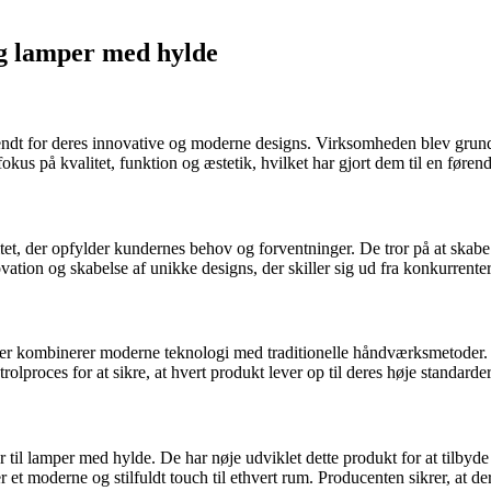
g lamper med hylde
ndt for deres innovative og moderne designs. Virksomheden blev grundl
fokus på kvalitet, funktion og æstetik, hvilket har gjort dem til en føre
tet, der opfylder kundernes behov og forventninger. De tror på at skabe 
ovation og skabelse af unikke designs, der skiller sig ud fra konkurrent
 kombinerer moderne teknologi med traditionelle håndværksmetoder. Dere
rolproces for at sikre, at hvert produkt lever op til deres høje standarde
il lamper med hylde. De har nøje udviklet dette produkt for at tilbyde 
øjer et moderne og stilfuldt touch til ethvert rum. Producenten sikrer, at