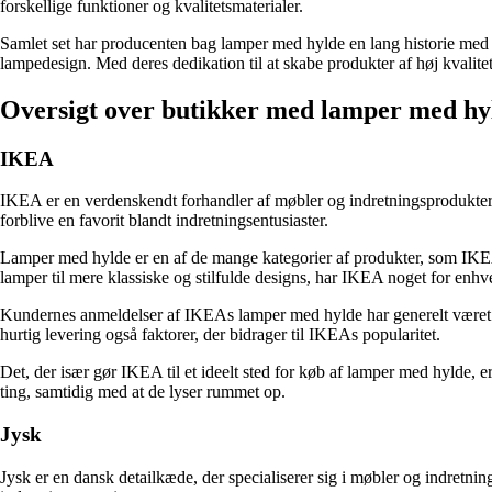
forskellige funktioner og kvalitetsmaterialer.
Samlet set har producenten bag lamper med hylde en lang historie med f
lampedesign. Med deres dedikation til at skabe produkter af høj kvalite
Oversigt over butikker med lamper med hy
IKEA
IKEA er en verdenskendt forhandler af møbler og indretningsprodukter, 
forblive en favorit blandt indretningsentusiaster.
Lamper med hylde er en af de mange kategorier af produkter, som IKEA til
lamper til mere klassiske og stilfulde designs, har IKEA noget for enhv
Kundernes anmeldelser af IKEAs lamper med hylde har generelt været 
hurtig levering også faktorer, der bidrager til IKEAs popularitet.
Det, der især gør IKEA til et ideelt sted for køb af lamper med hylde, e
ting, samtidig med at de lyser rummet op.
Jysk
Jysk er en dansk detailkæde, der specialiserer sig i møbler og indretni