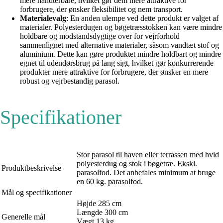
mere håndterbare, hvilket gør dem mere attraktive for
forbrugere, der ønsker fleksibilitet og nem transport.
Materialevalg
: En anden ulempe ved dette produkt er valget af
materialer. Polyesterdugen og bøgetræsstokken kan være mindre
holdbare og modstandsdygtige over for vejrforhold
sammenlignet med alternative materialer, såsom vandtæt stof og
aluminium. Dette kan gøre produktet mindre holdbart og mindre
egnet til udendørsbrug på lang sigt, hvilket gør konkurrerende
produkter mere attraktive for forbrugere, der ønsker en mere
robust og vejrbestandig parasol.
Specifikationer
Stor parasol til haven eller terrassen med hvid
polyesterdug og stok i bøgetræ. Ekskl.
Produktbeskrivelse
parasolfod. Det anbefales minimum at bruge
en 60 kg. parasolfod.
Mål og specifikationer
Højde 285 cm
Længde 300 cm
Generelle mål
Vægt 13 kg