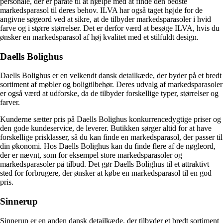
personale, der er parate til at hjælpe med at finde den bedste
markedsparasol til deres behov. ILVA har også taget højde for de
angivne søgeord ved at sikre, at de tilbyder markedsparasoler i hvid
farve og i større størrelser. Det er derfor værd at besøge ILVA, hvis du
ønsker en markedsparasol af høj kvalitet med et stilfuldt design.
Daells Bolighus
Daells Bolighus er en velkendt dansk detailkæde, der byder på et bredt
sortiment af møbler og boligtilbehør. Deres udvalg af markedsparasoler
er også værd at udforske, da de tilbyder forskellige typer, størrelser og
farver.
Kunderne sætter pris på Daells Bolighus konkurrencedygtige priser og
den gode kundeservice, de leverer. Butikken sørger altid for at have
forskellige prisklasser, så du kan finde en markedsparasol, der passer til
din økonomi. Hos Daells Bolighus kan du finde flere af de nøgleord,
der er nævnt, som for eksempel store markedsparasoler og
markedsparasoler på tilbud. Det gør Daells Bolighus til et attraktivt
sted for forbrugere, der ønsker at købe en markedsparasol til en god
pris.
Sinnerup
Sinnerup er en anden dansk detailkæde, der tilbyder et bredt sortiment