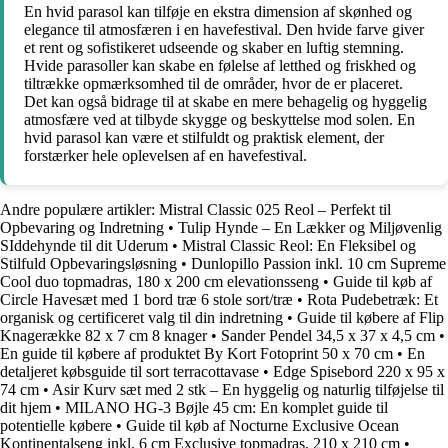
En hvid parasol kan tilføje en ekstra dimension af skønhed og
elegance til atmosfæren i en havefestival. Den hvide farve giver
et rent og sofistikeret udseende og skaber en luftig stemning.
Hvide parasoller kan skabe en følelse af letthed og friskhed og
tiltrække opmærksomhed til de områder, hvor de er placeret.
Det kan også bidrage til at skabe en mere behagelig og hyggelig
atmosfære ved at tilbyde skygge og beskyttelse mod solen. En
hvid parasol kan være et stilfuldt og praktisk element, der
forstærker hele oplevelsen af en havefestival.
Andre populære artikler:
Mistral Classic 025 Reol – Perfekt til
Opbevaring og Indretning
•
Tulip Hynde – En Lækker og Miljøvenlig
SIddehynde til dit Uderum
•
Mistral Classic Reol: En Fleksibel og
Stilfuld Opbevaringsløsning
•
Dunlopillo Passion inkl. 10 cm Supreme
Cool duo topmadras, 180 x 200 cm elevationsseng
•
Guide til køb af
Circle Havesæt med 1 bord træ 6 stole sort/træ
•
Rota Pudebetræk: Et
organisk og certificeret valg til din indretning
•
Guide til købere af Flip
Knagerække 82 x 7 cm 8 knager
•
Sander Pendel 34,5 x 37 x 4,5 cm
•
En guide til købere af produktet By Kort Fotoprint 50 x 70 cm
•
En
detaljeret købsguide til sort terracottavase
•
Edge Spisebord 220 x 95 x
74 cm
•
Asir Kurv sæt med 2 stk – En hyggelig og naturlig tilføjelse til
dit hjem
•
MILANO HG-3 Bøjle 45 cm: En komplet guide til
potentielle købere
•
Guide til køb af Nocturne Exclusive Ocean
Kontinentalseng inkl. 6 cm Exclusive topmadras, 210 x 210 cm
•