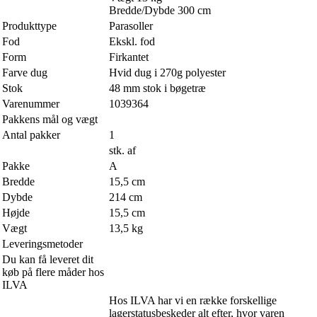
Bredde/Dybde 300 cm
Produkttype
Parasoller
Fod
Ekskl. fod
Form
Firkantet
Farve dug
Hvid dug i 270g polyester
Stok
48 mm stok i bøgetræ
Varenummer
1039364
Pakkens mål og vægt
Antal pakker
1
stk. af
Pakke
A
Bredde
15,5 cm
Dybde
214 cm
Højde
15,5 cm
Vægt
13,5 kg
Leveringsmetoder
Du kan få leveret dit
køb på flere måder hos
ILVA
Hos ILVA har vi en række forskellige
lagerstatusbeskeder alt efter, hvor varen