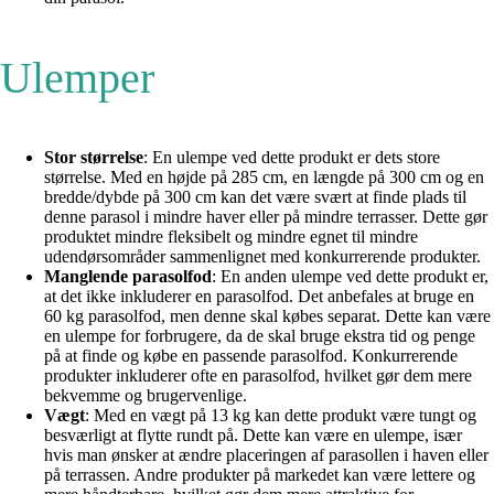
Ulemper
Stor størrelse
: En ulempe ved dette produkt er dets store
størrelse. Med en højde på 285 cm, en længde på 300 cm og en
bredde/dybde på 300 cm kan det være svært at finde plads til
denne parasol i mindre haver eller på mindre terrasser. Dette gør
produktet mindre fleksibelt og mindre egnet til mindre
udendørsområder sammenlignet med konkurrerende produkter.
Manglende parasolfod
: En anden ulempe ved dette produkt er,
at det ikke inkluderer en parasolfod. Det anbefales at bruge en
60 kg parasolfod, men denne skal købes separat. Dette kan være
en ulempe for forbrugere, da de skal bruge ekstra tid og penge
på at finde og købe en passende parasolfod. Konkurrerende
produkter inkluderer ofte en parasolfod, hvilket gør dem mere
bekvemme og brugervenlige.
Vægt
: Med en vægt på 13 kg kan dette produkt være tungt og
besværligt at flytte rundt på. Dette kan være en ulempe, især
hvis man ønsker at ændre placeringen af parasollen i haven eller
på terrassen. Andre produkter på markedet kan være lettere og