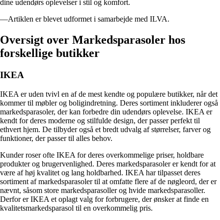
dine udendørs oplevelser i stil og komfort.
—Artiklen er blevet udformet i samarbejde med ILVA.
Oversigt over Markedsparasoler hos
forskellige butikker
IKEA
IKEA er uden tvivl en af de mest kendte og populære butikker, når det
kommer til møbler og boligindretning. Deres sortiment inkluderer også
markedsparasoler, der kan forbedre din udendørs oplevelse. IKEA er
kendt for deres moderne og stilfulde design, der passer perfekt til
ethvert hjem. De tilbyder også et bredt udvalg af størrelser, farver og
funktioner, der passer til alles behov.
Kunder roser ofte IKEA for deres overkommelige priser, holdbare
produkter og brugervenlighed. Deres markedsparasoler er kendt for at
være af høj kvalitet og lang holdbarhed. IKEA har tilpasset deres
sortiment af markedsparasoler til at omfatte flere af de nøgleord, der er
nævnt, såsom store markedsparasoller og hvide markedsparasoller.
Derfor er IKEA et oplagt valg for forbrugere, der ønsker at finde en
kvalitetsmarkedsparasol til en overkommelig pris.