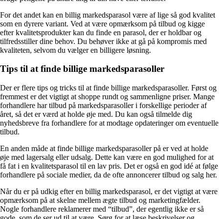
For det andet kan en billig markedsparasol være af lige så god kvalitet
som en dyrere variant. Ved at være opmærksom på tilbud og kigge
efter kvalitetsprodukter kan du finde en parasol, der er holdbar og
tilfredsstiller dine behov. Du behøver ikke at gå på kompromis med
kvaliteten, selvom du vælger en billigere løsning.
Tips til at finde billige markedsparasoller
Der er flere tips og tricks til at finde billige markedsparasoller. Først og
fremmest er det vigtigt at shoppe rundt og sammenligne priser. Mange
forhandlere har tilbud på markedsparasoller i forskellige perioder af
året, så det er værd at holde øje med. Du kan også tilmelde dig
nyhedsbreve fra forhandlere for at modtage opdateringer om eventuelle
tilbud.
En anden måde at finde billige markedsparasoller på er ved at holde
øje med lagersalg eller udsalg. Dette kan være en god mulighed for at
få fat i en kvalitetsparasol til en lav pris. Det er også en god idé at følge
forhandlere på sociale medier, da de ofte annoncerer tilbud og salg her.
Når du er på udkig efter en billig markedsparasol, er det vigtigt at være
opmærksom på at skelne mellem ægte tilbud og marketingfælder.
Nogle forhandlere reklamerer med “tilbud”, der egentlig ikke er så
gode, som de ser ud til at være. Sørg for at læse beskrivelser og