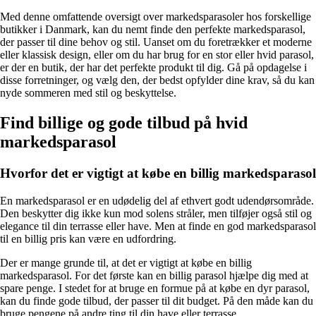
Med denne omfattende oversigt over markedsparasoler hos forskellige
butikker i Danmark, kan du nemt finde den perfekte markedsparasol,
der passer til dine behov og stil. Uanset om du foretrækker et moderne
eller klassisk design, eller om du har brug for en stor eller hvid parasol,
er der en butik, der har det perfekte produkt til dig. Gå på opdagelse i
disse forretninger, og vælg den, der bedst opfylder dine krav, så du kan
nyde sommeren med stil og beskyttelse.
Find billige og gode tilbud på hvid
markedsparasol
Hvorfor det er vigtigt at købe en billig markedsparasol
En markedsparasol er en udødelig del af ethvert godt udendørsområde.
Den beskytter dig ikke kun mod solens stråler, men tilføjer også stil og
elegance til din terrasse eller have. Men at finde en god markedsparasol
til en billig pris kan være en udfordring.
Der er mange grunde til, at det er vigtigt at købe en billig
markedsparasol. For det første kan en billig parasol hjælpe dig med at
spare penge. I stedet for at bruge en formue på at købe en dyr parasol,
kan du finde gode tilbud, der passer til dit budget. På den måde kan du
bruge pengene på andre ting til din have eller terrasse.