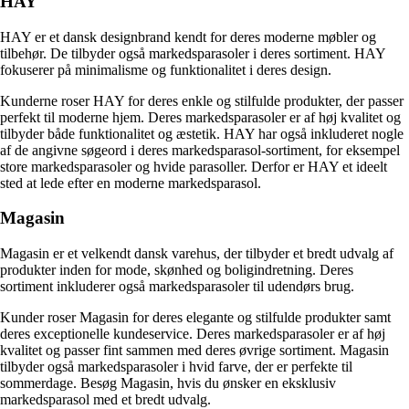
HAY
HAY er et dansk designbrand kendt for deres moderne møbler og
tilbehør. De tilbyder også markedsparasoler i deres sortiment. HAY
fokuserer på minimalisme og funktionalitet i deres design.
Kunderne roser HAY for deres enkle og stilfulde produkter, der passer
perfekt til moderne hjem. Deres markedsparasoler er af høj kvalitet og
tilbyder både funktionalitet og æstetik. HAY har også inkluderet nogle
af de angivne søgeord i deres markedsparasol-sortiment, for eksempel
store markedsparasoler og hvide parasoller. Derfor er HAY et ideelt
sted at lede efter en moderne markedsparasol.
Magasin
Magasin er et velkendt dansk varehus, der tilbyder et bredt udvalg af
produkter inden for mode, skønhed og boligindretning. Deres
sortiment inkluderer også markedsparasoler til udendørs brug.
Kunder roser Magasin for deres elegante og stilfulde produkter samt
deres exceptionelle kundeservice. Deres markedsparasoler er af høj
kvalitet og passer fint sammen med deres øvrige sortiment. Magasin
tilbyder også markedsparasoler i hvid farve, der er perfekte til
sommerdage. Besøg Magasin, hvis du ønsker en eksklusiv
markedsparasol med et bredt udvalg.