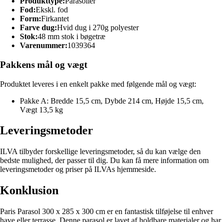
Produkttype:
Parasoller
Fod:
Ekskl. fod
Form:
Firkantet
Farve dug:
Hvid dug i 270g polyester
Stok:
48 mm stok i bøgetræ
Varenummer:
1039364
Pakkens mål og vægt
Produktet leveres i en enkelt pakke med følgende mål og vægt:
Pakke A: Bredde 15,5 cm, Dybde 214 cm, Højde 15,5 cm,
Vægt 13,5 kg
Leveringsmetoder
ILVA tilbyder forskellige leveringsmetoder, så du kan vælge den
bedste mulighed, der passer til dig. Du kan få mere information om
leveringsmetoder og priser på ILVAs hjemmeside.
Konklusion
Paris Parasol 300 x 285 x 300 cm er en fantastisk tilføjelse til enhver
have eller terrasse. Denne parasol er lavet af holdbare materialer og har