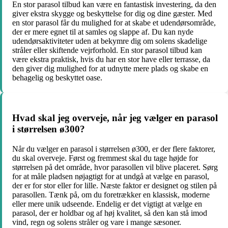
En stor parasol tilbud kan være en fantastisk investering, da den
giver ekstra skygge og beskyttelse for dig og dine gæster. Med
en stor parasol får du mulighed for at skabe et udendørsområde,
der er mere egnet til at samles og slappe af. Du kan nyde
udendørsaktiviteter uden at bekymre dig om solens skadelige
stråler eller skiftende vejrforhold. En stor parasol tilbud kan
være ekstra praktisk, hvis du har en stor have eller terrasse, da
den giver dig mulighed for at udnytte mere plads og skabe en
behagelig og beskyttet oase.
Hvad skal jeg overveje, når jeg vælger en parasol
i størrelsen ø300?
Når du vælger en parasol i størrelsen ø300, er der flere faktorer,
du skal overveje. Først og fremmest skal du tage højde for
størrelsen på det område, hvor parasollen vil blive placeret. Sørg
for at måle pladsen nøjagtigt for at undgå at vælge en parasol,
der er for stor eller for lille. Næste faktor er designet og stilen på
parasollen. Tænk på, om du foretrækker en klassisk, moderne
eller mere unik udseende. Endelig er det vigtigt at vælge en
parasol, der er holdbar og af høj kvalitet, så den kan stå imod
vind, regn og solens stråler og vare i mange sæsoner.