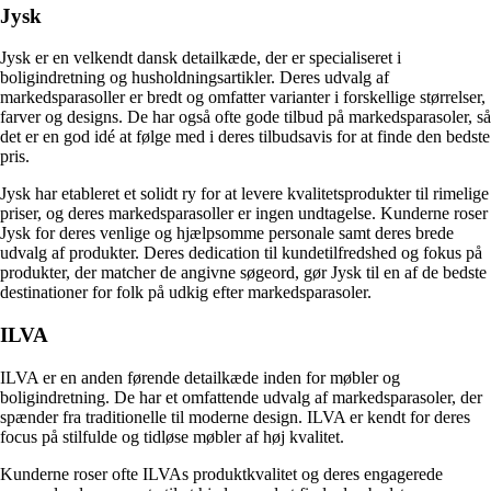
Jysk
Jysk er en velkendt dansk detailkæde, der er specialiseret i
boligindretning og husholdningsartikler. Deres udvalg af
markedsparasoller er bredt og omfatter varianter i forskellige størrelser,
farver og designs. De har også ofte gode tilbud på markedsparasoler, så
det er en god idé at følge med i deres tilbudsavis for at finde den bedste
pris.
Jysk har etableret et solidt ry for at levere kvalitetsprodukter til rimelige
priser, og deres markedsparasoller er ingen undtagelse. Kunderne roser
Jysk for deres venlige og hjælpsomme personale samt deres brede
udvalg af produkter. Deres dedication til kundetilfredshed og fokus på
produkter, der matcher de angivne søgeord, gør Jysk til en af de bedste
destinationer for folk på udkig efter markedsparasoler.
ILVA
ILVA er en anden førende detailkæde inden for møbler og
boligindretning. De har et omfattende udvalg af markedsparasoler, der
spænder fra traditionelle til moderne design. ILVA er kendt for deres
focus på stilfulde og tidløse møbler af høj kvalitet.
Kunderne roser ofte ILVAs produktkvalitet og deres engagerede