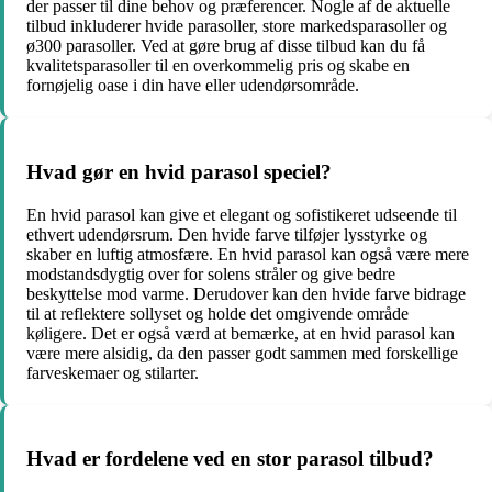
der passer til dine behov og præferencer. Nogle af de aktuelle
tilbud inkluderer hvide parasoller, store markedsparasoller og
ø300 parasoller. Ved at gøre brug af disse tilbud kan du få
kvalitetsparasoller til en overkommelig pris og skabe en
fornøjelig oase i din have eller udendørsområde.
Hvad gør en hvid parasol speciel?
En hvid parasol kan give et elegant og sofistikeret udseende til
ethvert udendørsrum. Den hvide farve tilføjer lysstyrke og
skaber en luftig atmosfære. En hvid parasol kan også være mere
modstandsdygtig over for solens stråler og give bedre
beskyttelse mod varme. Derudover kan den hvide farve bidrage
til at reflektere sollyset og holde det omgivende område
køligere. Det er også værd at bemærke, at en hvid parasol kan
være mere alsidig, da den passer godt sammen med forskellige
farveskemaer og stilarter.
Hvad er fordelene ved en stor parasol tilbud?