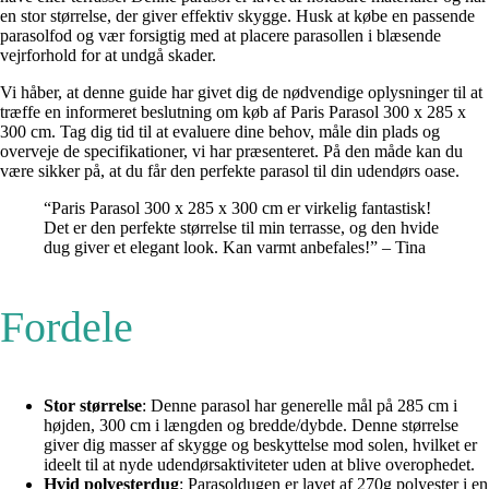
en stor størrelse, der giver effektiv skygge. Husk at købe en passende
parasolfod og vær forsigtig med at placere parasollen i blæsende
vejrforhold for at undgå skader.
Vi håber, at denne guide har givet dig de nødvendige oplysninger til at
træffe en informeret beslutning om køb af Paris Parasol 300 x 285 x
300 cm. Tag dig tid til at evaluere dine behov, måle din plads og
overveje de specifikationer, vi har præsenteret. På den måde kan du
være sikker på, at du får den perfekte parasol til din udendørs oase.
“Paris Parasol 300 x 285 x 300 cm er virkelig fantastisk!
Det er den perfekte størrelse til min terrasse, og den hvide
dug giver et elegant look. Kan varmt anbefales!” – Tina
Fordele
Stor størrelse
: Denne parasol har generelle mål på 285 cm i
højden, 300 cm i længden og bredde/dybde. Denne størrelse
giver dig masser af skygge og beskyttelse mod solen, hvilket er
ideelt til at nyde udendørsaktiviteter uden at blive overophedet.
Hvid polyesterdug
: Parasoldugen er lavet af 270g polyester i en