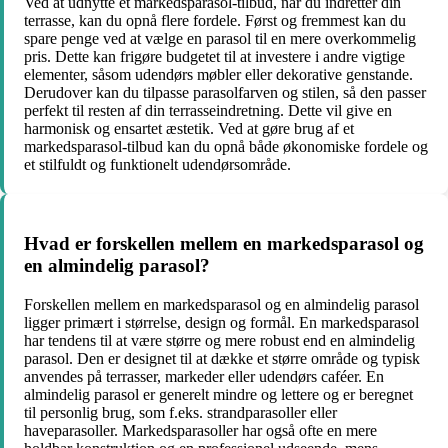
Ved at udnytte et markedsparasol-tilbud, når du indretter din
terrasse, kan du opnå flere fordele. Først og fremmest kan du
spare penge ved at vælge en parasol til en mere overkommelig
pris. Dette kan frigøre budgetet til at investere i andre vigtige
elementer, såsom udendørs møbler eller dekorative genstande.
Derudover kan du tilpasse parasolfarven og stilen, så den passer
perfekt til resten af din terrasseindretning. Dette vil give en
harmonisk og ensartet æstetik. Ved at gøre brug af et
markedsparasol-tilbud kan du opnå både økonomiske fordele og
et stilfuldt og funktionelt udendørsområde.
Hvad er forskellen mellem en markedsparasol og
en almindelig parasol?
Forskellen mellem en markedsparasol og en almindelig parasol
ligger primært i størrelse, design og formål. En markedsparasol
har tendens til at være større og mere robust end en almindelig
parasol. Den er designet til at dække et større område og typisk
anvendes på terrasser, markeder eller udendørs caféer. En
almindelig parasol er generelt mindre og lettere og er beregnet
til personlig brug, som f.eks. strandparasoller eller
haveparasoller. Markedsparasoller har også ofte en mere