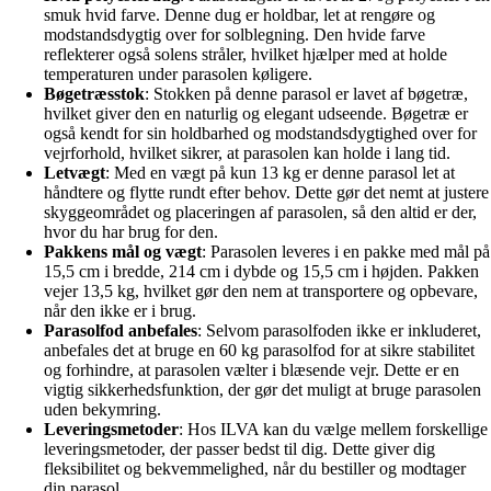
smuk hvid farve. Denne dug er holdbar, let at rengøre og
modstandsdygtig over for solblegning. Den hvide farve
reflekterer også solens stråler, hvilket hjælper med at holde
temperaturen under parasolen køligere.
Bøgetræsstok
: Stokken på denne parasol er lavet af bøgetræ,
hvilket giver den en naturlig og elegant udseende. Bøgetræ er
også kendt for sin holdbarhed og modstandsdygtighed over for
vejrforhold, hvilket sikrer, at parasolen kan holde i lang tid.
Letvægt
: Med en vægt på kun 13 kg er denne parasol let at
håndtere og flytte rundt efter behov. Dette gør det nemt at justere
skyggeområdet og placeringen af parasolen, så den altid er der,
hvor du har brug for den.
Pakkens mål og vægt
: Parasolen leveres i en pakke med mål på
15,5 cm i bredde, 214 cm i dybde og 15,5 cm i højden. Pakken
vejer 13,5 kg, hvilket gør den nem at transportere og opbevare,
når den ikke er i brug.
Parasolfod anbefales
: Selvom parasolfoden ikke er inkluderet,
anbefales det at bruge en 60 kg parasolfod for at sikre stabilitet
og forhindre, at parasolen vælter i blæsende vejr. Dette er en
vigtig sikkerhedsfunktion, der gør det muligt at bruge parasolen
uden bekymring.
Leveringsmetoder
: Hos ILVA kan du vælge mellem forskellige
leveringsmetoder, der passer bedst til dig. Dette giver dig
fleksibilitet og bekvemmelighed, når du bestiller og modtager
din parasol.