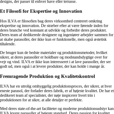
designs, der passer til enhver have eller terrasse.
Et Filosofi for Ekspertise og Innovation
Hos ILVA er filosofien bag deres virksomhed centreret omkring
ekspertise og innovation. De stræber efter at være førende inden for
deres branche ved konstant at udvikle og forbedre deres produkter.
Deres team af dedikerede designere og ingeniører arbejder sammen for
at skabe parasoller, der ikke kun er funktionelle, men også æstetisk
tiltalende.
De bruger kun de bedste materialer og produktionsmetoder, hvilket
sikrer, at deres parasoller er holdbare og modstandsdygtige over for
vejr og vind. ILVA er ikke kun interesseret i at lave parasoller, der ser
godt ud, men også i at levere produkter, der kan holde i mange år.
Fremragende Produktion og Kvalitetskontrol
ILVA har en utrolig omhyggelig produktionsproces, der sikrer, at hver
eneste parasol, der forlader deres fabrik, er af højeste kvalitet. De har et
dedikeret team af specialister, der nøje inspicerer hvert trin i
produktionen for at sikre, at alle detaljer er perfekte.
Med deres state-of-the-art faciliteter og moderne produktionsudstyr kan
ILVA levere parasoller af højeste standard. Deres passion for kvalitet