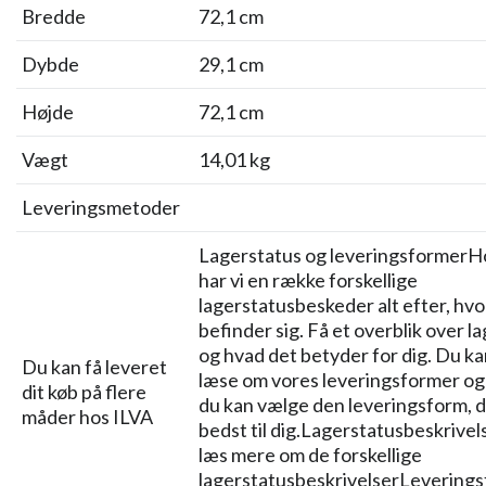
Bredde
72,1 cm
Dybde
29,1 cm
Højde
72,1 cm
Vægt
14,01 kg
Leveringsmetoder
Lagerstatus og leveringsformerH
har vi en række forskellige
lagerstatusbeskeder alt efter, hvo
befinder sig. Få et overblik over l
og hvad det betyder for dig. Du k
Du kan få leveret
læse om vores leveringsformer og -
dit køb på flere
du kan vælge den leveringsform, d
måder hos ILVA
bedst til dig.Lagerstatusbeskrivel
læs mere om de forskellige
lagerstatusbeskrivelserLeverings