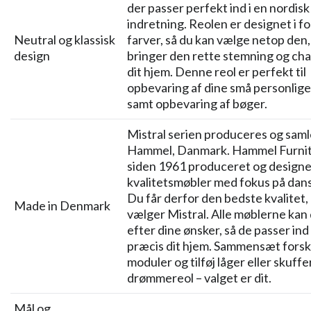
der passer perfekt ind i en nordisk
indretning. Reolen er designet i fo
Neutral og klassisk
farver, så du kan vælge netop den,
design
bringer den rette stemning og cha
dit hjem. Denne reol er perfekt til
opbevaring af dine små personlige
samt opbevaring af bøger.
Mistral serien produceres og samle
Hammel, Danmark. Hammel Furnit
siden 1961 produceret og designe
kvalitetsmøbler med fokus på dans
Du får derfor den bedste kvalitet,
Made in Denmark
vælger Mistral. Alle møblerne kan
efter dine ønsker, så de passer ind i
præcis dit hjem. Sammensæt forsk
moduler og tilføj låger eller skuffer
drømmereol – valget er dit.
Mål og