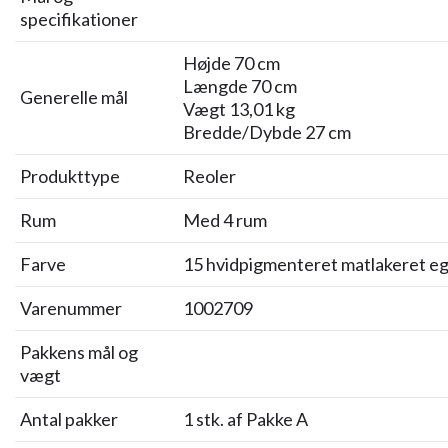
specifikationer
Højde 70 cm
Længde 70 cm
Generelle mål
Vægt 13,01 kg
Bredde/Dybde 27 cm
Produkttype
Reoler
Rum
Med 4 rum
Farve
15 hvidpigmenteret matlakeret eg
Varenummer
1002709
Pakkens mål og
vægt
Antal pakker
1 stk. af Pakke A