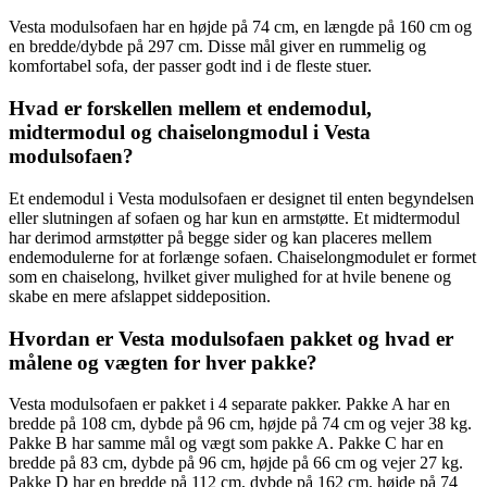
Vesta modulsofaen har en højde på 74 cm, en længde på 160 cm og
en bredde/dybde på 297 cm. Disse mål giver en rummelig og
komfortabel sofa, der passer godt ind i de fleste stuer.
Hvad er forskellen mellem et endemodul,
midtermodul og chaiselongmodul i Vesta
modulsofaen?
Et endemodul i Vesta modulsofaen er designet til enten begyndelsen
eller slutningen af sofaen og har kun en armstøtte. Et midtermodul
har derimod armstøtter på begge sider og kan placeres mellem
endemodulerne for at forlænge sofaen. Chaiselongmodulet er formet
som en chaiselong, hvilket giver mulighed for at hvile benene og
skabe en mere afslappet siddeposition.
Hvordan er Vesta modulsofaen pakket og hvad er
målene og vægten for hver pakke?
Vesta modulsofaen er pakket i 4 separate pakker. Pakke A har en
bredde på 108 cm, dybde på 96 cm, højde på 74 cm og vejer 38 kg.
Pakke B har samme mål og vægt som pakke A. Pakke C har en
bredde på 83 cm, dybde på 96 cm, højde på 66 cm og vejer 27 kg.
Pakke D har en bredde på 112 cm, dybde på 162 cm, højde på 74