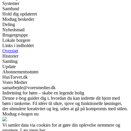
Systemer
Samfund
Hold dig opdateret
Modtag beskeder
Deling
Nyhedsmail
Brugergruppe
Lokale borgere
Links i indholdet
Oversigt
Historier
Samling
Update
Abonnementsstrøm
HusTorvet.dk
Vores Medier
samarbejde@voresmedier.dk
Indretning for børn – skabe en legende bolig
Denne e-bog guider dig i, hvordan du kan indrette dit hjem med
børn i tankerne. Få idéer til sikre, sjove og funktionelle løsninger,
der stimulere kreativitet og leg, uden at gå på kompromis med stilen.
Modtag e-bogen nu
Vi samler data via cookies for at gøre din oplevelse nemmere og
smartere. Læs mere her.