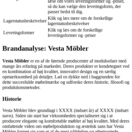
læse om vores leveringsformer og -priser,
så du kan vælge den leveringsform, der
passer bedst til dig.
Klik og læs mere om de forskellige
Lagerstatusbeskrivelser
lagerstatusbeskrivelser
Klik og læs om de forskellige
Leveringsformer
leveringsformer og -priser
Brandanalyse: Vesta Möbler
Vesta Möbler
er en af de førende producenter af modulsofaer med
mange års erfaring på markedet. Deres produkter er kendetegnet ved
en kombination af høj kvalitet, innovativt design og en særlig
opmærksomhed på detaljer. Lad os dykke ned i baggrunden for
dette succesfulde møbelmærke og udforske deres historie, filosofi og
produktionsmetoder.
Historie
Vesta Möbler blev grundlagt i XXXX (indsæt år) af XXXX (indsæt
navn). Siden sin start har virksomheden specialiseret sig i at
producere elegante og komfortable møbler af høj kvalitet. Med deres
omfattende viden om møbelproduktion og æstetisk sans har Vesta
Möbler formet sig som et af de mest pålidelige og eftertragtede