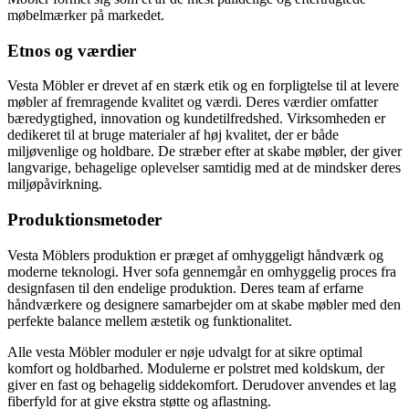
møbelmærker på markedet.
Etnos og værdier
Vesta Möbler er drevet af en stærk etik og en forpligtelse til at levere
møbler af fremragende kvalitet og værdi. Deres værdier omfatter
bæredygtighed, innovation og kundetilfredshed. Virksomheden er
dedikeret til at bruge materialer af høj kvalitet, der er både
miljøvenlige og holdbare. De stræber efter at skabe møbler, der giver
langvarige, behagelige oplevelser samtidig med at de mindsker deres
miljøpåvirkning.
Produktionsmetoder
Vesta Möblers produktion er præget af omhyggeligt håndværk og
moderne teknologi. Hver sofa gennemgår en omhyggelig proces fra
designfasen til den endelige produktion. Deres team af erfarne
håndværkere og designere samarbejder om at skabe møbler med den
perfekte balance mellem æstetik og funktionalitet.
Alle vesta Möbler moduler er nøje udvalgt for at sikre optimal
komfort og holdbarhed. Modulerne er polstret med koldskum, der
giver en fast og behagelig siddekomfort. Derudover anvendes et lag
fiberfyld for at give ekstra støtte og aflastning.