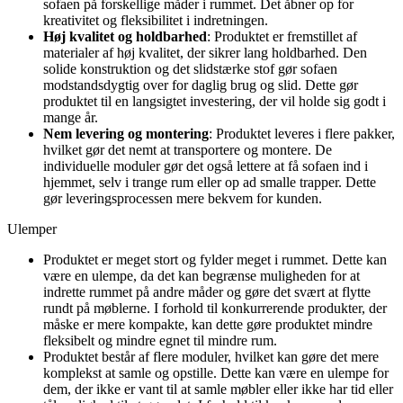
sofaen på forskellige måder i rummet. Det åbner op for
kreativitet og fleksibilitet i indretningen.
Høj kvalitet og holdbarhed
: Produktet er fremstillet af
materialer af høj kvalitet, der sikrer lang holdbarhed. Den
solide konstruktion og det slidstærke stof gør sofaen
modstandsdygtig over for daglig brug og slid. Dette gør
produktet til en langsigtet investering, der vil holde sig godt i
mange år.
Nem levering og montering
: Produktet leveres i flere pakker,
hvilket gør det nemt at transportere og montere. De
individuelle moduler gør det også lettere at få sofaen ind i
hjemmet, selv i trange rum eller op ad smalle trapper. Dette
gør leveringsprocessen mere bekvem for kunden.
Ulemper
Produktet er meget stort og fylder meget i rummet. Dette kan
være en ulempe, da det kan begrænse muligheden for at
indrette rummet på andre måder og gøre det svært at flytte
rundt på møblerne. I forhold til konkurrerende produkter, der
måske er mere kompakte, kan dette gøre produktet mindre
fleksibelt og mindre egnet til mindre rum.
Produktet består af flere moduler, hvilket kan gøre det mere
komplekst at samle og opstille. Dette kan være en ulempe for
dem, der ikke er vant til at samle møbler eller ikke har tid eller