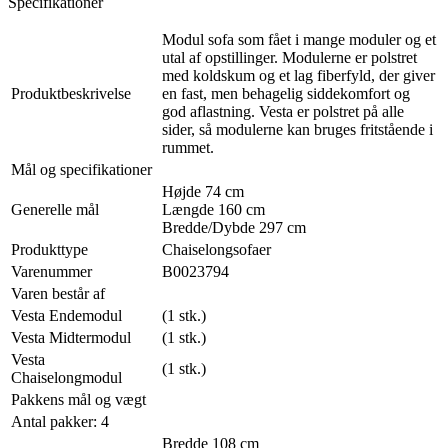
Specifikationer
Modul sofa som fået i mange moduler og et
utal af opstillinger. Modulerne er polstret
med koldskum og et lag fiberfyld, der giver
Produktbeskrivelse
en fast, men behagelig siddekomfort og
god aflastning. Vesta er polstret på alle
sider, så modulerne kan bruges fritstående i
rummet.
Mål og specifikationer
Højde 74 cm
Generelle mål
Længde 160 cm
Bredde/Dybde 297 cm
Produkttype
Chaiselongsofaer
Varenummer
B0023794
Varen består af
Vesta Endemodul
(1 stk.)
Vesta Midtermodul
(1 stk.)
Vesta
(1 stk.)
Chaiselongmodul
Pakkens mål og vægt
Antal pakker: 4
Bredde 108 cm