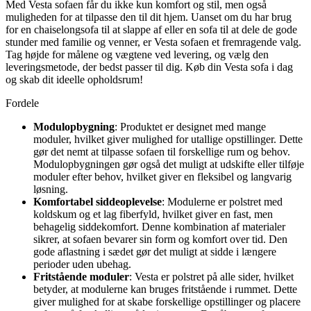
Med Vesta sofaen får du ikke kun komfort og stil, men også
muligheden for at tilpasse den til dit hjem. Uanset om du har brug
for en chaiselongsofa til at slappe af eller en sofa til at dele de gode
stunder med familie og venner, er Vesta sofaen et fremragende valg.
Tag højde for målene og vægtene ved levering, og vælg den
leveringsmetode, der bedst passer til dig. Køb din Vesta sofa i dag
og skab dit ideelle opholdsrum!
Fordele
Modulopbygning
: Produktet er designet med mange
moduler, hvilket giver mulighed for utallige opstillinger. Dette
gør det nemt at tilpasse sofaen til forskellige rum og behov.
Modulopbygningen gør også det muligt at udskifte eller tilføje
moduler efter behov, hvilket giver en fleksibel og langvarig
løsning.
Komfortabel siddeoplevelse
: Modulerne er polstret med
koldskum og et lag fiberfyld, hvilket giver en fast, men
behagelig siddekomfort. Denne kombination af materialer
sikrer, at sofaen bevarer sin form og komfort over tid. Den
gode aflastning i sædet gør det muligt at sidde i længere
perioder uden ubehag.
Fritstående moduler
: Vesta er polstret på alle sider, hvilket
betyder, at modulerne kan bruges fritstående i rummet. Dette
giver mulighed for at skabe forskellige opstillinger og placere