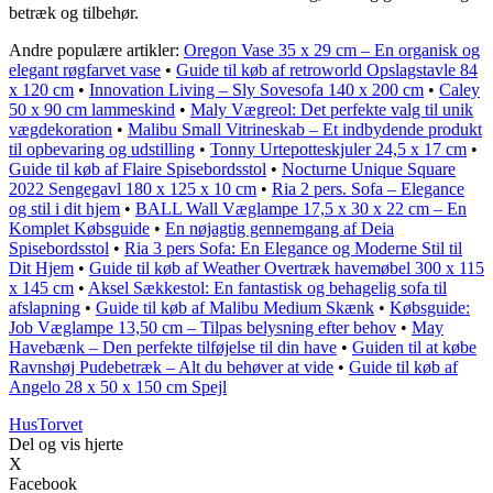
betræk og tilbehør.
Andre populære artikler:
Oregon Vase 35 x 29 cm – En organisk og
elegant røgfarvet vase
•
Guide til køb af retroworld Opslagstavle 84
x 120 cm
•
Innovation Living – Sly Sovesofa 140 x 200 cm
•
Caley
50 x 90 cm lammeskind
•
Maly Vægreol: Det perfekte valg til unik
vægdekoration
•
Malibu Small Vitrineskab – Et indbydende produkt
til opbevaring og udstilling
•
Tonny Urtepotteskjuler 24,5 x 17 cm
•
Guide til køb af Flaire Spisebordsstol
•
Nocturne Unique Square
2022 Sengegavl 180 x 125 x 10 cm
•
Ria 2 pers. Sofa – Elegance
og stil i dit hjem
•
BALL Wall Væglampe 17,5 x 30 x 22 cm – En
Komplet Købsguide
•
En nøjagtig gennemgang af Deia
Spisebordsstol
•
Ria 3 pers Sofa: En Elegance og Moderne Stil til
Dit Hjem
•
Guide til køb af Weather Overtræk havemøbel 300 x 115
x 145 cm
•
Aksel Sækkestol: En fantastisk og behagelig sofa til
afslapning
•
Guide til køb af Malibu Medium Skænk
•
Købsguide:
Job Væglampe 13,50 cm – Tilpas belysning efter behov
•
May
Havebænk – Den perfekte tilføjelse til din have
•
Guiden til at købe
Ravnshøj Pudebetræk – Alt du behøver at vide
•
Guide til køb af
Angelo 28 x 50 x 150 cm Spejl
Hus
Torvet
Del og vis hjerte
X
Facebook