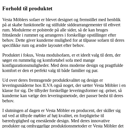
Forhold til produktet
Vesta Möblers sofaer er blevet designet og fremstillet med henblik
på at skabe funktionelle og stilfulde siddearrangementer til ethvert
rum. Modulerne er polstrede på alle sider, så de kan bruges
fritstående i rummet og arrangeres i forskellige opstillinger efter
behov. Dette giver kunderne mulighed for at tilpasse sofaen til deres
specifikke rum og ændre layoutet efter behov.
Produktet i fokus, Vesta modulsofaen, er et ideelt valg til dem, der
søger en rummelig og komfortabel sofa med mange
konfigurationsmuligheder. Med dens moderne design og pragtfulde
komfort er den et perfekt valg til både familier og par.
Ud over deres fremragende produktkvalitet og design er
leveringsmåderne hos ILVA også noget, der sætter Vesta Möbler i en
klasse for sig. De tilbyder forskellige leveringsformer og -priser, så
kunderne kan vælge den leveringsmetode, der passer bedst til deres
behov.
I slutningen af dagen er Vesta Möbler en producent, der skiller sig
ud ved at tilbyde møbler af høj kvalitet, en forpligtelse til
bæredygtighed og enestående design. Med deres innovative
produkter og omhyggelige produktionsmetoder er Vesta Möbler det