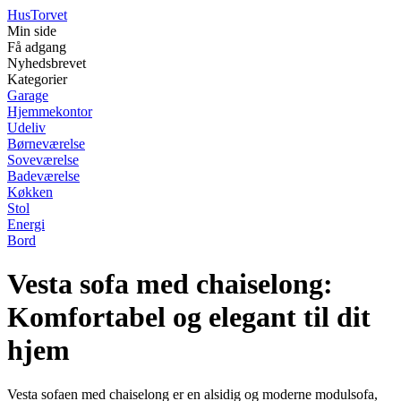
Hus
Torvet
Min side
Få adgang
Nyhedsbrevet
Kategorier
Garage
Hjemmekontor
Udeliv
Børneværelse
Soveværelse
Badeværelse
Køkken
Stol
Energi
Bord
Vesta sofa med chaiselong:
Komfortabel og elegant til dit
hjem
Vesta sofaen med chaiselong er en alsidig og moderne modulsofa,