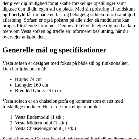
der giver dig mulighed for at skabe forskellige opstillinger samt
tilpasse den til din egen stil og plads. Med sin polstring af koldskum
og fiberfyld får du både en fast og behagelig siddekomfort samt god
aflastning. Sofaen er også polstret på alle sider, så modulerne kan
bruges fritstående i rummet. Denne artikel vil hjælpe dig med at lære
mere om Vesta sofaen og træffe en informeret beslutning, når du
overvejer at købe den.
Generelle mål og specifikationer
Vesta sofaen er designet med fokus på både stil og funktionalitet.
Den har følgende mål:
Højde: 74 cm
Længde: 160 cm
Bredde/Dybde: 297 cm
Vesta sofaen er en chaiselongsofa og kommer som et sæt med
forskellige moduler. Her er de forskellige moduler:
Vesta Endemodul (1 stk.)
Vesta Midtermodul (1 stk.)
Vesta Chaiselongmodul (1 stk.)
Samlet kommer Vesta sofaen i 4 pakker med forskellige dimensioner