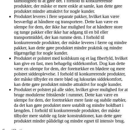
tålmodighed til at gøre det. I forhold til konkurrerende
produkter, der måske er mere enkle at samle, kan dette gøre
produktet mindre attraktivt for nogle kunder.
Produktet leveres i flere separate pakker, hvilket kan være
besværligt at håndtere og transportere. Dette kan være en
ulempe for dem, der ikke har mulighed for at håndtere store
og tunge pakker eller ikke har adgang til en bil eller
transportmiddel, der kan rumme dem. I forhold til
konkurrerende produkter, der måske leveres i færre og mindre
pakker, kan dette gøre produktet mindre praktisk og mindre
tilgængeligt for nogle kunder.
Produktet er polstret med koldskum og et lag fiberfyld, hvilket
kan give en fast, men behagelig siddekomfort. Dog kan dette
være en ulempe for dem, der foretrækker en blødere og mere
polstret siddeoplevelse. I forhold til konkurrerende produkter,
der måske tilbyder en mere blød og luksuriøs siddekomfort,
kan dette gøre produktet mindre attraktivt for nogle kunder.
Produktet er polstret på alle sider, hvilket giver mulighed for at
bruge modulerne fritstående i rummet. Dette kan være en
ulempe for dem, der foretrækker mere faste og stabile møbler,
da det kan gøre produktet mere ustabilt og mindre holdbart i
længden. I forhold til konkurrerende produkter, der måske
tilbyder mere stabile og faste konstruktioner, kan dette gøre
produktet mindre pålideligt og mindre egnet til intensiv brug.