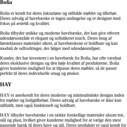
Bolia
Bolia er kendt for deres luksuriøse og stilfulde møbler og tilbehør.
Deres udvalg af havebænke er ingen undtagelse og er designet med
fokus på æstetik og kvalitet.
Bolia tilbyder unikke og moderne havebænke, der kan give ethvert
udendørsområde et elegant og sofistikeret touch. Deres brug af
førsteklasses materialer sikrer, at havebænkene er holdbare og kan
modstå de udfordringer, der følger med udendørsmiljøet.
Kunder, der har investeret i en havebænk fra Bolia, har ofte værdsat
deres eksklusive designs og den høje kvalitet af produkterne. Bolia
giver kunderne mulighed for at tilpasse deres møbler, så de passer
perfekt til deres individuelle smag og ønsker.
HAY
HAY er anerkendt for deres moderne og minimalistiske designs inden
for møbler og boligtilbehør. Deres udvalg af havebænke er ikke kun
stilfuldt, men også funktionelt og holdbart.
HAY tilbyder havebænke i en række forskellige materialer såsom træ,
stål og plast, hvilket giver kunderne mulighed for at vælge den mest
passende bænk til deres have og stil. Deres produkter er også kendt for