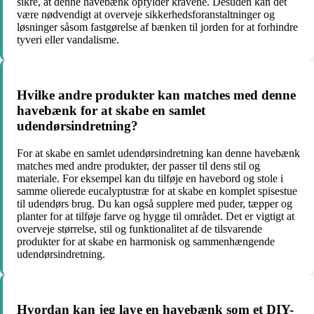
sikre, at denne havebænk opfylder kravene. Desuden kan det
være nødvendigt at overveje sikkerhedsforanstaltninger og
løsninger såsom fastgørelse af bænken til jorden for at forhindre
tyveri eller vandalisme.
Hvilke andre produkter kan matches med denne
havebænk for at skabe en samlet
udendørsindretning?
For at skabe en samlet udendørsindretning kan denne havebænk
matches med andre produkter, der passer til dens stil og
materiale. For eksempel kan du tilføje en havebord og stole i
samme olierede eucalyptustræ for at skabe en komplet spisestue
til udendørs brug. Du kan også supplere med puder, tæpper og
planter for at tilføje farve og hygge til området. Det er vigtigt at
overveje størrelse, stil og funktionalitet af de tilsvarende
produkter for at skabe en harmonisk og sammenhængende
udendørsindretning.
Hvordan kan jeg lave en havebænk som et DIY-