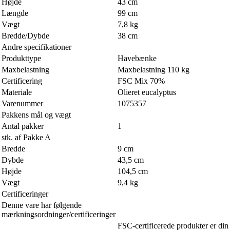
Højde
43 cm
Længde
99 cm
Vægt
7,8 kg
Bredde/Dybde
38 cm
Andre specifikationer
Produkttype
Havebænke
Maxbelastning
Maxbelastning 110 kg
Certificering
FSC Mix 70%
Materiale
Olieret eucalyptus
Varenummer
1075357
Pakkens mål og vægt
Antal pakker
1
stk. af Pakke A
Bredde
9 cm
Dybde
43,5 cm
Højde
104,5 cm
Vægt
9,4 kg
Certificeringer
Denne vare har følgende
mærkningsordninger/certificeringer
FSC-certificerede produkter er din