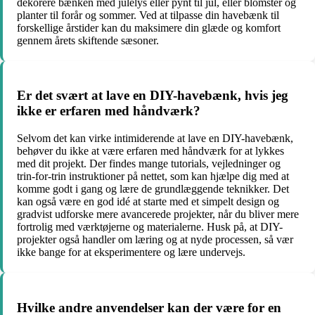
dekorere bænken med julelys eller pynt til jul, eller blomster og
planter til forår og sommer. Ved at tilpasse din havebænk til
forskellige årstider kan du maksimere din glæde og komfort
gennem årets skiftende sæsoner.
Er det svært at lave en DIY-havebænk, hvis jeg
ikke er erfaren med håndværk?
Selvom det kan virke intimiderende at lave en DIY-havebænk,
behøver du ikke at være erfaren med håndværk for at lykkes
med dit projekt. Der findes mange tutorials, vejledninger og
trin-for-trin instruktioner på nettet, som kan hjælpe dig med at
komme godt i gang og lære de grundlæggende teknikker. Det
kan også være en god idé at starte med et simpelt design og
gradvist udforske mere avancerede projekter, når du bliver mere
fortrolig med værktøjerne og materialerne. Husk på, at DIY-
projekter også handler om læring og at nyde processen, så vær
ikke bange for at eksperimentere og lære undervejs.
Hvilke andre anvendelser kan der være for en