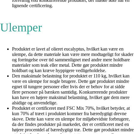
forsvarlig end konkurrerende produkter, der måske ikke har en
lignende certificering.
Ulemper
Produktet er lavet af olieret eucalyptus, hvilket kan være en
ulempe, da dette materiale kan være mere modtageligt for skader
og forringelse over tid sammenlignet med andre mere holdbare
materialer som teak eller metal. Dette gør produktet mindre
holdbart og kan kræve hyppigere vedligeholdelse.
Den maksimale belastning for produktet er 110 kg, hvilket kan
være en ulempe for nogle brugere. Dette gør produktet mindre
egnet til tungere personer eller hvis der er behov for at sidde
flere personer på bænken samtidig. Konkurrerende produkter
kan have en højere maksimal belastning, hvilket gør dem mere
alsidige og anvendelige.
Produktet er certificeret med FSC Mix 70%, hvilket betyder, at
kun 70% af træet i produktet kommer fra bæredygtigt drevne
skove. Dette kan være en ulempe for miljøbevidste forbrugere,
da der findes produkter på markedet, der er certificeret med en
højere procentdel af bæredygtigt træ. Dette gør produktet mindre