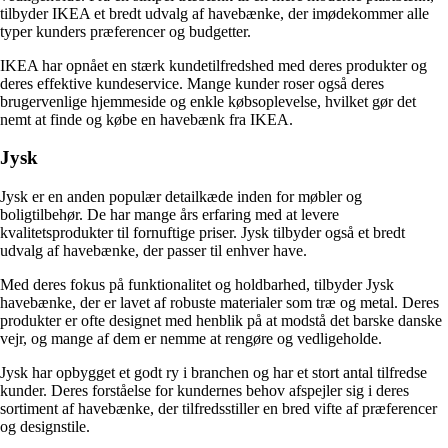
tilbyder IKEA et bredt udvalg af havebænke, der imødekommer alle
typer kunders præferencer og budgetter.
IKEA har opnået en stærk kundetilfredshed med deres produkter og
deres effektive kundeservice. Mange kunder roser også deres
brugervenlige hjemmeside og enkle købsoplevelse, hvilket gør det
nemt at finde og købe en havebænk fra IKEA.
Jysk
Jysk er en anden populær detailkæde inden for møbler og
boligtilbehør. De har mange års erfaring med at levere
kvalitetsprodukter til fornuftige priser. Jysk tilbyder også et bredt
udvalg af havebænke, der passer til enhver have.
Med deres fokus på funktionalitet og holdbarhed, tilbyder Jysk
havebænke, der er lavet af robuste materialer som træ og metal. Deres
produkter er ofte designet med henblik på at modstå det barske danske
vejr, og mange af dem er nemme at rengøre og vedligeholde.
Jysk har opbygget et godt ry i branchen og har et stort antal tilfredse
kunder. Deres forståelse for kundernes behov afspejler sig i deres
sortiment af havebænke, der tilfredsstiller en bred vifte af præferencer
og designstile.