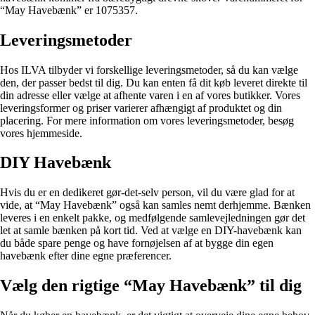
“May Havebænk” er 1075357.
Leveringsmetoder
Hos ILVA tilbyder vi forskellige leveringsmetoder, så du kan vælge
den, der passer bedst til dig. Du kan enten få dit køb leveret direkte til
din adresse eller vælge at afhente varen i en af vores butikker. Vores
leveringsformer og priser varierer afhængigt af produktet og din
placering. For mere information om vores leveringsmetoder, besøg
vores hjemmeside.
DIY Havebænk
Hvis du er en dedikeret gør-det-selv person, vil du være glad for at
vide, at “May Havebænk” også kan samles nemt derhjemme. Bænken
leveres i en enkelt pakke, og medfølgende samlevejledningen gør det
let at samle bænken på kort tid. Ved at vælge en DIY-havebænk kan
du både spare penge og have fornøjelsen af at bygge din egen
havebænk efter dine egne præferencer.
Vælg den rigtige “May Havebænk” til dig