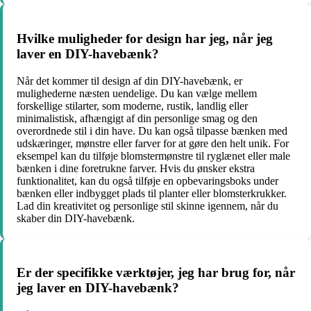
Hvilke muligheder for design har jeg, når jeg
laver en DIY-havebænk?
Når det kommer til design af din DIY-havebænk, er
mulighederne næsten uendelige. Du kan vælge mellem
forskellige stilarter, som moderne, rustik, landlig eller
minimalistisk, afhængigt af din personlige smag og den
overordnede stil i din have. Du kan også tilpasse bænken med
udskæringer, mønstre eller farver for at gøre den helt unik. For
eksempel kan du tilføje blomstermønstre til ryglænet eller male
bænken i dine foretrukne farver. Hvis du ønsker ekstra
funktionalitet, kan du også tilføje en opbevaringsboks under
bænken eller indbygget plads til planter eller blomsterkrukker.
Lad din kreativitet og personlige stil skinne igennem, når du
skaber din DIY-havebænk.
Er der specifikke værktøjer, jeg har brug for, når
jeg laver en DIY-havebænk?