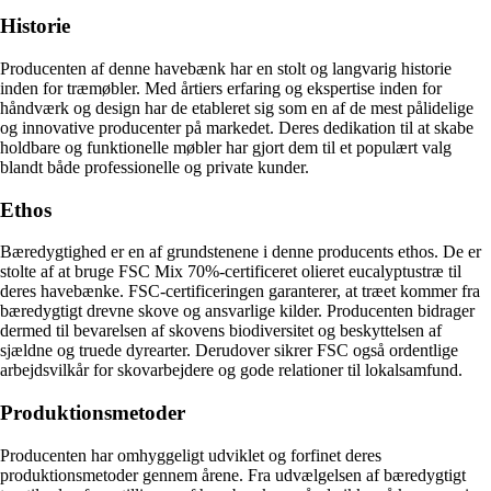
Historie
Producenten af denne havebænk har en stolt og langvarig historie
inden for træmøbler. Med årtiers erfaring og ekspertise inden for
håndværk og design har de etableret sig som en af de mest pålidelige
og innovative producenter på markedet. Deres dedikation til at skabe
holdbare og funktionelle møbler har gjort dem til et populært valg
blandt både professionelle og private kunder.
Ethos
Bæredygtighed er en af grundstenene i denne producents ethos. De er
stolte af at bruge FSC Mix 70%-certificeret olieret eucalyptustræ til
deres havebænke. FSC-certificeringen garanterer, at træet kommer fra
bæredygtigt drevne skove og ansvarlige kilder. Producenten bidrager
dermed til bevarelsen af skovens biodiversitet og beskyttelsen af
sjældne og truede dyrearter. Derudover sikrer FSC også ordentlige
arbejdsvilkår for skovarbejdere og gode relationer til lokalsamfund.
Produktionsmetoder
Producenten har omhyggeligt udviklet og forfinet deres
produktionsmetoder gennem årene. Fra udvælgelsen af bæredygtigt