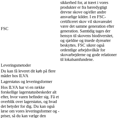
sikkerhed for, at træet i vores
produkter er fra bæredygtigt
drevne skove og/eller andre
ansvarlige kilder. I en FSC-
certificeret skov vil skovarealet
være det samme generation efter
FSC
generation. Samtidig tages der
hensyn til skovens biodiversitet,
og sjældne og truede dyrearter
beskyttes. FSC sikrer også
ordentlige arbejdsvilkår for
skovarbejderne og gode relationer
til lokalsamfundene.
Leveringsmetoder
Du kan få leveret dit køb på flere
måder hos ILVA
Lagerstatus og leveringsformer
Hos ILVA har vi en række
forskellige lagerstatusbeskeder alt
efter, hvor varen befinder sig. Få et
overblik over lagerstatus, og hvad
det betyder for dig. Du kan også
læse om vores leveringsformer og -
priser, så du kan vælge den