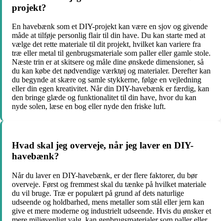
projekt?
En havebænk som et DIY-projekt kan være en sjov og givende
måde at tilføje personlig flair til din have. Du kan starte med at
vælge det rette materiale til dit projekt, hvilket kan variere fra
træ eller metal til genbrugsmateriale som paller eller gamle stole.
Næste trin er at skitsere og måle dine ønskede dimensioner, så
du kan købe det nødvendige værktøj og materialer. Derefter kan
du begynde at skære og samle stykkerne, følge en vejledning
eller din egen kreativitet. Når din DIY-havebænk er færdig, kan
den bringe glæde og funktionalitet til din have, hvor du kan
nyde solen, læse en bog eller nyde den friske luft.
Hvad skal jeg overveje, når jeg laver en DIY-
havebænk?
Når du laver en DIY-havebænk, er der flere faktorer, du bør
overveje. Først og fremmest skal du tænke på hvilket materiale
du vil bruge. Træ er populært på grund af dets naturlige
udseende og holdbarhed, mens metaller som stål eller jern kan
give et mere moderne og industrielt udseende. Hvis du ønsker et
mere miljøvenligt valg, kan genbrugsmaterialer som paller eller