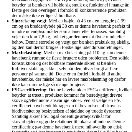
betyder, at bænken vil holde sig smuk og funktionel i mange år.
Dette gør den overlegen i forhold til konkurrerende produkter,
der måske ikke er lige så holdbare.
Størrelse og vægt
: Med en højde på 43 cm, en længde på 99
cm og en bredde/dybde på 38 cm er denne havebænk perfekt til
mindre udendørsområder som altaner eller terrasser. Samtidig
vejer den kun 7,8 kg, hvilket gør den nem at flytte rundt efter
behov. Denne størrelse og vægt gør bænken praktisk og alsidig,
og den kan derfor bruges i forskellige udendørsindretninger.
Maxbelastning
: Med en maxbelastning på 110 kg kan denne
havebænk rumme de fleste brugere uden problemer. Den solide
konstruktion og det holdbare materiale sikrer, at bænken
forbliver stabil og sikker, selv når den bliver brugt af flere
personer på samme tid. Dette er en fordel i forhold til andre
havebænke, der måske har en lavere maxbelastning og derfor
ikke kan rumme lige så mange brugere.
FSC-certificering
: Denne havebænk er FSC-certificeret, hvilket
betyder, at træet i produktet kommer fra bæredygtigt drevne
skove og/eller andre ansvarlige kilder. Ved at vælge en FSC-
certificeret havebænk bidrager du til bevarelsen af skovens
biodiversitet og beskyttelsen af sjældne og truede dyrearter.
Samtidig sikrer FSC også ordentlige arbejdsvilkår for
skovarbejdere og gode relationer til lokalsamfundene. Denne
certificering gør denne havebænk mere miljøvenlig og etisk