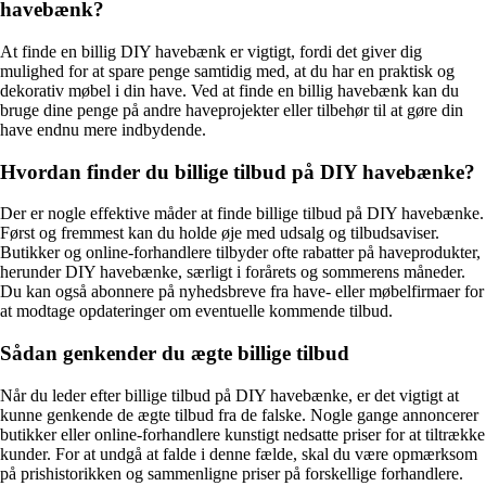
havebænk?
At finde en billig DIY havebænk er vigtigt, fordi det giver dig
mulighed for at spare penge samtidig med, at du har en praktisk og
dekorativ møbel i din have. Ved at finde en billig havebænk kan du
bruge dine penge på andre haveprojekter eller tilbehør til at gøre din
have endnu mere indbydende.
Hvordan finder du billige tilbud på DIY havebænke?
Der er nogle effektive måder at finde billige tilbud på DIY havebænke.
Først og fremmest kan du holde øje med udsalg og tilbudsaviser.
Butikker og online-forhandlere tilbyder ofte rabatter på haveprodukter,
herunder DIY havebænke, særligt i forårets og sommerens måneder.
Du kan også abonnere på nyhedsbreve fra have- eller møbelfirmaer for
at modtage opdateringer om eventuelle kommende tilbud.
Sådan genkender du ægte billige tilbud
Når du leder efter billige tilbud på DIY havebænke, er det vigtigt at
kunne genkende de ægte tilbud fra de falske. Nogle gange annoncerer
butikker eller online-forhandlere kunstigt nedsatte priser for at tiltrække
kunder. For at undgå at falde i denne fælde, skal du være opmærksom
på prishistorikken og sammenligne priser på forskellige forhandlere.