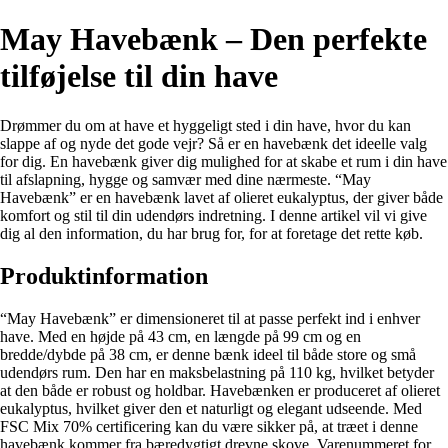
May Havebænk – Den perfekte
tilføjelse til din have
Drømmer du om at have et hyggeligt sted i din have, hvor du kan
slappe af og nyde det gode vejr? Så er en havebænk det ideelle valg
for dig. En havebænk giver dig mulighed for at skabe et rum i din have
til afslapning, hygge og samvær med dine nærmeste. “May
Havebænk” er en havebænk lavet af olieret eukalyptus, der giver både
komfort og stil til din udendørs indretning. I denne artikel vil vi give
dig al den information, du har brug for, for at foretage det rette køb.
Produktinformation
“May Havebænk” er dimensioneret til at passe perfekt ind i enhver
have. Med en højde på 43 cm, en længde på 99 cm og en
bredde/dybde på 38 cm, er denne bænk ideel til både store og små
udendørs rum. Den har en maksbelastning på 110 kg, hvilket betyder
at den både er robust og holdbar. Havebænken er produceret af olieret
eukalyptus, hvilket giver den et naturligt og elegant udseende. Med
FSC Mix 70% certificering kan du være sikker på, at træet i denne
havebænk kommer fra bæredygtigt drevne skove. Varenummeret for