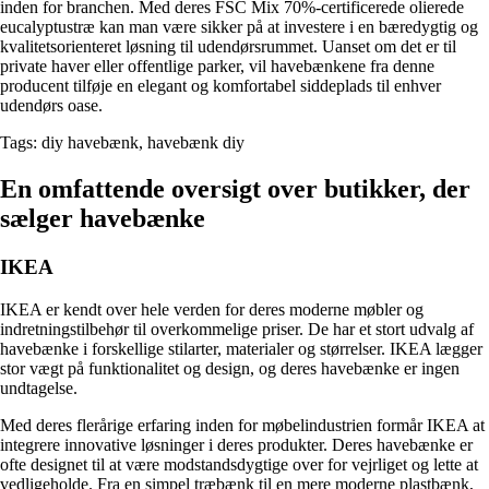
inden for branchen. Med deres FSC Mix 70%-certificerede olierede
eucalyptustræ kan man være sikker på at investere i en bæredygtig og
kvalitetsorienteret løsning til udendørsrummet. Uanset om det er til
private haver eller offentlige parker, vil havebænkene fra denne
producent tilføje en elegant og komfortabel siddeplads til enhver
udendørs oase.
Tags: diy havebænk, havebænk diy
En omfattende oversigt over butikker, der
sælger havebænke
IKEA
IKEA er kendt over hele verden for deres moderne møbler og
indretningstilbehør til overkommelige priser. De har et stort udvalg af
havebænke i forskellige stilarter, materialer og størrelser. IKEA lægger
stor vægt på funktionalitet og design, og deres havebænke er ingen
undtagelse.
Med deres flerårige erfaring inden for møbelindustrien formår IKEA at
integrere innovative løsninger i deres produkter. Deres havebænke er
ofte designet til at være modstandsdygtige over for vejrliget og lette at
vedligeholde. Fra en simpel træbænk til en mere moderne plastbænk,