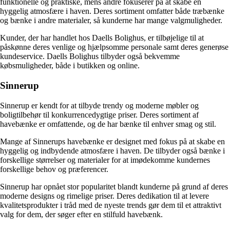
funktionelle og praktiske, mens andre fokuserer på at skabe en
hyggelig atmosfære i haven. Deres sortiment omfatter både træbænke
og bænke i andre materialer, så kunderne har mange valgmuligheder.
Kunder, der har handlet hos Daells Bolighus, er tilbøjelige til at
påskønne deres venlige og hjælpsomme personale samt deres generøse
kundeservice. Daells Bolighus tilbyder også bekvemme
købsmuligheder, både i butikken og online.
Sinnerup
Sinnerup er kendt for at tilbyde trendy og moderne møbler og
boligtilbehør til konkurrencedygtige priser. Deres sortiment af
havebænke er omfattende, og de har bænke til enhver smag og stil.
Mange af Sinnerups havebænke er designet med fokus på at skabe en
hyggelig og indbydende atmosfære i haven. De tilbyder også bænke i
forskellige størrelser og materialer for at imødekomme kundernes
forskellige behov og præferencer.
Sinnerup har opnået stor popularitet blandt kunderne på grund af deres
moderne designs og rimelige priser. Deres dedikation til at levere
kvalitetsprodukter i tråd med de nyeste trends gør dem til et attraktivt
valg for dem, der søger efter en stilfuld havebænk.