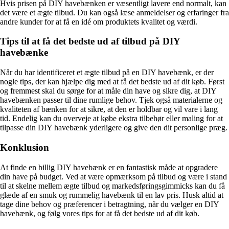
Hvis prisen på DIY havebænken er væsentligt lavere end normalt, kan
det være et ægte tilbud. Du kan også læse anmeldelser og erfaringer fra
andre kunder for at få en idé om produktets kvalitet og værdi.
Tips til at få det bedste ud af tilbud på DIY
havebænke
Når du har identificeret et ægte tilbud på en DIY havebænk, er der
nogle tips, der kan hjælpe dig med at få det bedste ud af dit køb. Først
og fremmest skal du sørge for at måle din have og sikre dig, at DIY
havebænken passer til dine rumlige behov. Tjek også materialerne og
kvaliteten af ​​bænken for at sikre, at den er holdbar og vil vare i lang
tid. Endelig kan du overveje at købe ekstra tilbehør eller maling for at
tilpasse din DIY havebænk yderligere og give den dit personlige præg.
Konklusion
At finde en billig DIY havebænk er en fantastisk måde at opgradere
din have på budget. Ved at være opmærksom på tilbud og være i stand
til at skelne mellem ægte tilbud og markedsføringsgimmicks kan du få
glæde af en smuk og rummelig havebænk til en lav pris. Husk altid at
tage dine behov og præferencer i betragtning, når du vælger en DIY
havebænk, og følg vores tips for at få det bedste ud af dit køb.