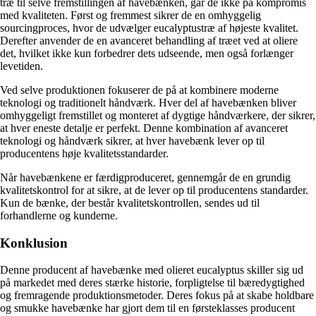
træ til selve fremstillingen af havebænken, går de ikke på kompromis
med kvaliteten. Først og fremmest sikrer de en omhyggelig
sourcingproces, hvor de udvælger eucalyptustræ af højeste kvalitet.
Derefter anvender de en avanceret behandling af træet ved at oliere
det, hvilket ikke kun forbedrer dets udseende, men også forlænger
levetiden.
Ved selve produktionen fokuserer de på at kombinere moderne
teknologi og traditionelt håndværk. Hver del af havebænken bliver
omhyggeligt fremstillet og monteret af dygtige håndværkere, der sikrer,
at hver eneste detalje er perfekt. Denne kombination af avanceret
teknologi og håndværk sikrer, at hver havebænk lever op til
producentens høje kvalitetsstandarder.
Når havebænkene er færdigproduceret, gennemgår de en grundig
kvalitetskontrol for at sikre, at de lever op til producentens standarder.
Kun de bænke, der består kvalitetskontrollen, sendes ud til
forhandlerne og kunderne.
Konklusion
Denne producent af havebænke med olieret eucalyptus skiller sig ud
på markedet med deres stærke historie, forpligtelse til bæredygtighed
og fremragende produktionsmetoder. Deres fokus på at skabe holdbare
og smukke havebænke har gjort dem til en førsteklasses producent