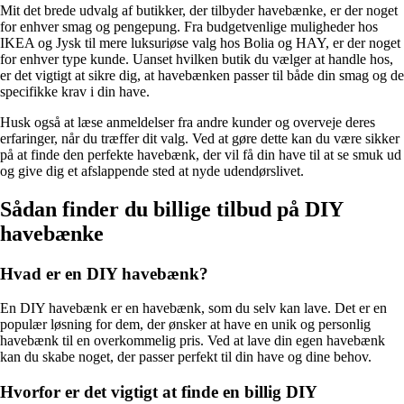
Mit det brede udvalg af butikker, der tilbyder havebænke, er der noget
for enhver smag og pengepung. Fra budgetvenlige muligheder hos
IKEA og Jysk til mere luksuriøse valg hos Bolia og HAY, er der noget
for enhver type kunde. Uanset hvilken butik du vælger at handle hos,
er det vigtigt at sikre dig, at havebænken passer til både din smag og de
specifikke krav i din have.
Husk også at læse anmeldelser fra andre kunder og overveje deres
erfaringer, når du træffer dit valg. Ved at gøre dette kan du være sikker
på at finde den perfekte havebænk, der vil få din have til at se smuk ud
og give dig et afslappende sted at nyde udendørslivet.
Sådan finder du billige tilbud på DIY
havebænke
Hvad er en DIY havebænk?
En DIY havebænk er en havebænk, som du selv kan lave. Det er en
populær løsning for dem, der ønsker at have en unik og personlig
havebænk til en overkommelig pris. Ved at lave din egen havebænk
kan du skabe noget, der passer perfekt til din have og dine behov.
Hvorfor er det vigtigt at finde en billig DIY