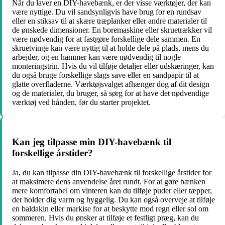
Når du laver en DIY-havebænk, er der visse værktøjer, der kan
være nyttige. Du vil sandsynligvis have brug for en rundsav
eller en stiksav til at skære træplanker eller andre materialer til
de ønskede dimensioner. En boremaskine eller skruetrækker vil
være nødvendig for at fastgøre forskellige dele sammen. En
skruetvinge kan være nyttig til at holde dele på plads, mens du
arbejder, og en hammer kan være nødvendig til nogle
monteringstrin. Hvis du vil tilføje detaljer eller udskæringer, kan
du også bruge forskellige slags save eller en sandpapir til at
glatte overfladerne. Værktøjsvalget afhænger dog af dit design
og de materialer, du bruger, så sørg for at have det nødvendige
værktøj ved hånden, før du starter projektet.
Kan jeg tilpasse min DIY-havebænk til
forskellige årstider?
Ja, du kan tilpasse din DIY-havebænk til forskellige årstider for
at maksimere dens anvendelse året rundt. For at gøre bænken
mere komfortabel om vinteren kan du tilføje puder eller tæpper,
der holder dig varm og hyggelig. Du kan også overveje at tilføje
en baldakin eller markise for at beskytte mod regn eller sol om
sommeren. Hvis du ønsker at tilføje et festligt præg, kan du