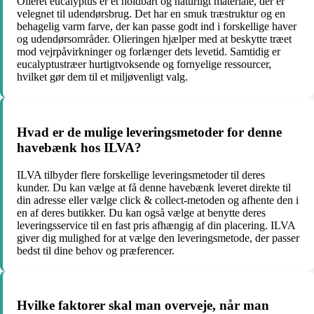
Olieret eucalyptus er et holdbart og naturligt materiale, der er
velegnet til udendørsbrug. Det har en smuk træstruktur og en
behagelig varm farve, der kan passe godt ind i forskellige haver
og udendørsområder. Olieringen hjælper med at beskytte træet
mod vejrpåvirkninger og forlænger dets levetid. Samtidig er
eucalyptustræer hurtigtvoksende og fornyelige ressourcer,
hvilket gør dem til et miljøvenligt valg.
Hvad er de mulige leveringsmetoder for denne
havebænk hos ILVA?
ILVA tilbyder flere forskellige leveringsmetoder til deres
kunder. Du kan vælge at få denne havebænk leveret direkte til
din adresse eller vælge click & collect-metoden og afhente den i
en af deres butikker. Du kan også vælge at benytte deres
leveringsservice til en fast pris afhængig af din placering. ILVA
giver dig mulighed for at vælge den leveringsmetode, der passer
bedst til dine behov og præferencer.
Hvilke faktorer skal man overveje, når man