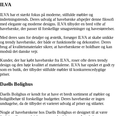
ILVA
ILVA har et stærkt fokus på moderne, stilfulde møbler og
indretningstrends. Deres udvalg af havebænke afspejler denne filosofi
med elegante og moderne designs. ILVA tilbyder en bred vifte af
havebænke, der passer til forskellige smagsretninger og havestørrelser.
Med deres sans for detaljer og æstetik, forsøger ILVA at skabe unikke
og trendy havebænke, der både er funktionelle og dekorative. Deres
brug af kvalitetsmaterialer sikrer, at havebænkene er holdbare og kan
modstå det danske vejr.
Kunder, der har købt havebænke fra ILVA, roser ofte deres trendy
design og den høje kvalitet af materialerne. ILVA har opnået et godt ry
som en butik, der tilbyder stilfulde møbler til konkurrencedygtige
priser.
Daells Bolighus
Daells Bolighus er kendt for at have et bredt sortiment af møbler og
boligtilbehør til forskellige budgetter. Deres havebænke er ingen
undtagelse, da de tilbyder et varieret udvalg af priser og stilarter.
Nogle af havebænkene hos Daells Bolighus er designet til at være