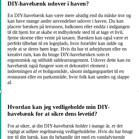
DIY-havebænk udover i haven?
En DIY-havebænk kan være mere alsidig end du måske tror og
kan have mange andre anvendelser udover i haven. Du kan
placere bænken på terrassen, balkonen eller endda i indgangen
til dit hjem for at skabe et indbydende sted til at tage et hvil,
fjerne skoene eller vente på taxaen. Bænken kan også være et
perfekt tilbehør til en legeplads, hvor forældre kan sidde og
nyde at se deres børn lege. Hvis du har et arbejdsrum eller en
kreativt rum, kan du bruge DIY-havebænken som et
ergonomisk og stilfuldt siddearrangement. Udover dette kan en
havebænk også fungere som et dekorativt element i
indretningen af ​​et boligområde, såsom indgangspartiet til en
restaurant eller en parkområde, hvor folk kan samles og slappe
af.
Hvordan kan jeg vedligeholde min DIY-
havebænk for at sikre dens levetid?
For at sikre, at din DIY-havebænk holder i mange år, er det
vigtigt at udføre regelmæssig vedligeholdelse. Hvis du har brugt
træ til din bænk, kan du behandle det med en vandafvisende