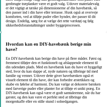
genbrugte træplanker være et godt valg. Udover materialevalg
er det vigtigt at tænke på dimensionerne af din havebænk, så
den passer ind i din have eller terrasse. Husk også at overveje
komforten, ved at tilføje puder eller hynder, der passer til dit
design. Endelig, sørg for at vælge det rette værktøj og følg
sikkerhedsforanstaltninger under byggeprocessen.
Hvordan kan en DIY-havebænk berige min
have?
En DIY-havebænk kan berige din have på flere måder. Først og
fremmest tilføjer den et funktionelt og afslappende element til
din udendørs plads. Med en havebænk kan du have et hyggeligt
sted, hvor du kan slappe af, nyde naturen og tilbringe tid med
familie og venner. Udover dette giver havebænken også et
visuelt element til din have, der kan forbedre æstetikken og
skabe en følelse af harmoni. Du kan vælge at dekorere bænken
med farverige puder eller planter for at tilføje et unikt præg. En
DIY-havebænk kan også være et godt samtaleemne, når du har
gæster, og den kan være et perfekt sted at tilbringe din
morgenkaffe eller en stille stund i solnedgangen.