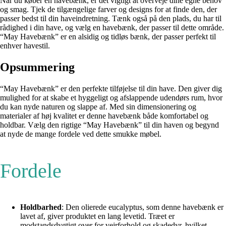
Når du køber en havebænk, er det vigtigt at overveje dine egne behov
og smag. Tjek de tilgængelige farver og designs for at finde den, der
passer bedst til din haveindretning. Tænk også på den plads, du har til
rådighed i din have, og vælg en havebænk, der passer til dette område.
“May Havebænk” er en alsidig og tidløs bænk, der passer perfekt til
enhver havestil.
Opsummering
“May Havebænk” er den perfekte tilføjelse til din have. Den giver dig
mulighed for at skabe et hyggeligt og afslappende udendørs rum, hvor
du kan nyde naturen og slappe af. Med sin dimensionering og
materialer af høj kvalitet er denne havebænk både komfortabel og
holdbar. Vælg den rigtige “May Havebænk” til din haven og begynd
at nyde de mange fordele ved dette smukke møbel.
Fordele
Holdbarhed
: Den olierede eucalyptus, som denne havebænk er
lavet af, giver produktet en lang levetid. Træet er
modstandsdygtigt over for vejrforhold og skadedyr, hvilket