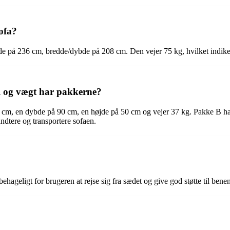
ofa?
e på 236 cm, bredde/dybde på 208 cm. Den vejer 75 kg, hvilket indike
l og vægt har pakkerne?
0 cm, en dybde på 90 cm, en højde på 50 cm og vejer 37 kg. Pakke B h
ndtere og transportere sofaen.
hageligt for brugeren at rejse sig fra sædet og give god støtte til bene