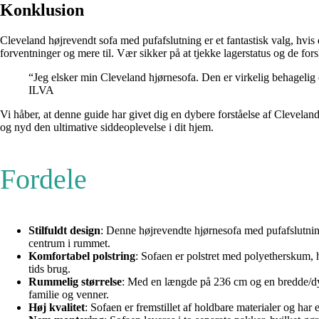
Konklusion
Cleveland højrevendt sofa med pufafslutning er et fantastisk valg, hvi
forventninger og mere til. Vær sikker på at tjekke lagerstatus og de for
“Jeg elsker min Cleveland hjørnesofa. Den er virkelig behagelig
ILVA
Vi håber, at denne guide har givet dig en dybere forståelse af Clevelan
og nyd den ultimative siddeoplevelse i dit hjem.
Fordele
Stilfuldt design
: Denne højrevendte hjørnesofa med pufafslutning 
centrum i rummet.
Komfortabel polstring
: Sofaen er polstret med polyetherskum, h
tids brug.
Rummelig størrelse
: Med en længde på 236 cm og en bredde/dyb
familie og venner.
Høj kvalitet
: Sofaen er fremstillet af holdbare materialer og har