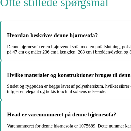
Ofte stillede spørgsmål
Hvordan beskrives denne hjørnesofa?
Denne hjørnesofa er en højrevendt sofa med en pufafslutning, polst
på 47 cm og måler 236 cm i længden, 208 cm i bredden/dyden og 8
Hvilke materialer og konstruktioner bruges til den
Sædet og rygpuden er begge lavet af polyetherskum, hvilket sikrer 
tilføjer en elegant og tidløs touch til sofaens udseende.
Hvad er varenummeret på denne hjørnesofa?
Varenummeret for denne hjørnesofa er 1075689. Dette nummer kan vær