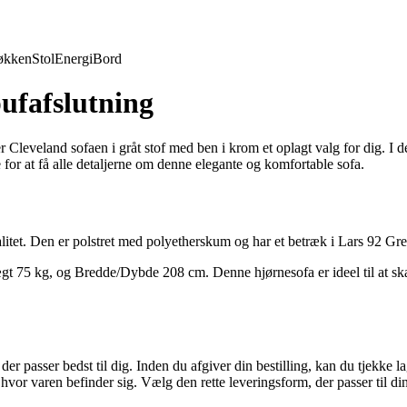
økken
Stol
Energi
Bord
ufafslutning
leveland sofaen i gråt stof med ben i krom et oplagt valg for dig. I den
 for at få alle detaljerne om denne elegante og komfortable sofa.
itet. Den er polstret med polyetherskum og har et betræk i Lars 92 Grey 
75 kg, og Bredde/Dybde 208 cm. Denne hjørnesofa er ideel til at skab
r passer bedst til dig. Inden du afgiver din bestilling, kan du tjekke la
hvor varen befinder sig. Vælg den rette leveringsform, der passer til di