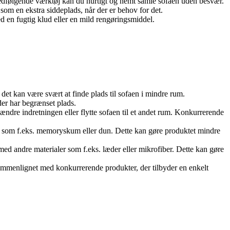
 medfølgende værktøj kan du hurtigt og nemt samle sofaen uden besvær.
om en ekstra siddeplads, når der er behov for det.
ed en fugtig klud eller en mild rengøringsmiddel.
et kan være svært at finde plads til sofaen i mindre rum.
der har begrænset plads.
 ændre indretningen eller flytte sofaen til et andet rum. Konkurrerende
r som f.eks. memoryskum eller dun. Dette kan gøre produktet mindre
med andre materialer som f.eks. læder eller mikrofiber. Dette kan gøre
sammenlignet med konkurrerende produkter, der tilbyder en enkelt