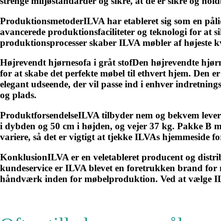
strenge miljøstandarder og sikre, at de er sikre og hol
ProduktionsmetoderILVA har etableret sig som en påli
avancerede produktionsfaciliteter og teknologi for at 
produktionsprocesser skaber ILVA møbler af højeste kval
Højrevendt hjørnesofa i gråt stofDen højrevendte hjørn
for at skabe det perfekte møbel til ethvert hjem. Den 
elegant udseende, der vil passe ind i enhver indretning
og plads.
ProduktforsendelseILVA tilbyder nem og bekvem leveri
i dybden og 50 cm i højden, og vejer 37 kg. Pakke B m
variere, så det er vigtigt at tjekke ILVAs hjemmeside f
KonklusionILVA er en veletableret producent og distri
kundeservice er ILVA blevet en foretrukken brand for 
håndværk inden for møbelproduktion. Ved at vælge ILVA