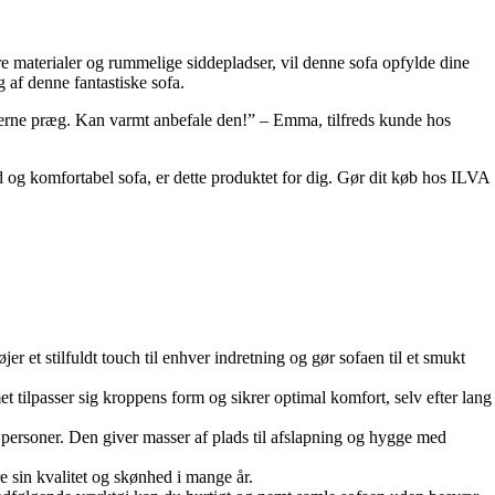
re materialer og rummelige siddepladser, vil denne sofa opfylde dine
g af denne fantastiske sofa.
oderne præg. Kan varmt anbefale den!” – Emma, tilfreds kunde hos
ld og komfortabel sofa, er dette produktet for dig. Gør dit køb hos ILVA
r et stilfuldt touch til enhver indretning og gør sofaen til et smukt
 tilpasser sig kroppens form og sikrer optimal komfort, selv efter lang
ersoner. Den giver masser af plads til afslapning og hygge med
re sin kvalitet og skønhed i mange år.