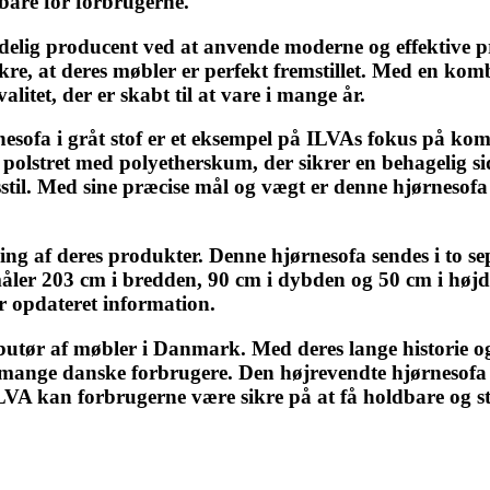
dbare for forbrugerne.
delig producent ved at anvende moderne og effektive p
sikre, at deres møbler er perfekt fremstillet. Med en 
itet, der er skabt til at vare i mange år.
esofa i gråt stof er et eksempel på ILVAs fokus på komf
er polstret med polyetherskum, der sikrer en behagelig 
sstil. Med sine præcise mål og vægt er denne hjørnesofa 
ng af deres produkter. Denne hjørnesofa sendes i to s
åler 203 cm i bredden, 90 cm i dybden og 50 cm i højd
or opdateret information.
butør af møbler i Danmark. Med deres lange historie og
mange danske forbrugere. Den højrevendte hjørnesofa i 
 kan forbrugerne være sikre på at få holdbare og stil