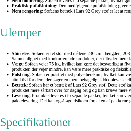
Nem montering
: Sofaen leveres i to separate pakker, hvilket 
Praktisk pufafslutning
: Den medfølgende pufafslutning giver ek
Nem rengøring
: Sofaens betræk i Lars 92 Grey stof er let at re
Ulemper
Størrelse
: Sofaen er ret stor med målene 236 cm i længden, 208 
Sammenlignet med konkurrerende produkter, der tilbyder mere kom
Vægt
: Sofaen vejer 75 kg, hvilket kan gøre det besværligt at fly
produkter, der vejer mindre, kan være mere praktiske og fleksibl
Polstring
: Sofaen er polstret med polyetherskum, hvilket kan v
attraktivt for dem, der søger en mere behagelig siddeoplevelse ell
Betræk
: Sofaen har et betræk af Lars 92 Grey stof. Dette stof 
produktet mere sårbart over for daglig brug og kan kræve mere v
Levering
: Produktet leveres i to separate pakker, hvilket kan 
pakkelevering. Det kan også øge risikoen for, at en af pakkerne gå
Specifikationer