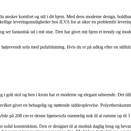
s du ønsker komfort og stil i dit hjem. Med dens moderne design, holdba
skellige leveringsmuligheder hos ILVA for at sikre en problemfri leverin
 og ser fantastisk ud i mit stue. Den har givet mit hjem et trendy og m
d højrevendt sofa med pufafslutning. Hvis du er på udkig efter en stilfu
i gråt stof og ben i krom har et moderne og elegant udseende. Det tilføje
vilket giver en behagelig og støttende siddeoplevelse. Polyetherskummet
de på 208 cm er denne hjørnesofa rummelig nok til at rumme op til 3 p
 en solid konstruktion. Den er designet til at modstå daglig brug og beva