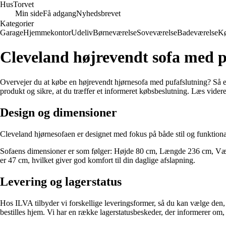
Hus
Torvet
Min side
Få adgang
Nyhedsbrevet
Kategorier
Garage
Hjemmekontor
Udeliv
Børneværelse
Soveværelse
Badeværelse
K
Cleveland højrevendt sofa med p
Overvejer du at købe en højrevendt hjørnesofa med pufafslutning? Så er C
produkt og sikre, at du træffer et informeret købsbeslutning. Læs videre
Design og dimensioner
Cleveland hjørnesofaen er designet med fokus på både stil og funktional
Sofaens dimensioner er som følger: Højde 80 cm, Længde 236 cm, Vægt 
er 47 cm, hvilket giver god komfort til din daglige afslapning.
Levering og lagerstatus
Hos ILVA tilbyder vi forskellige leveringsformer, så du kan vælge den, de
bestilles hjem. Vi har en række lagerstatusbeskeder, der informerer om, 