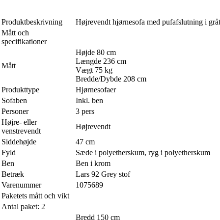
Produktbeskrivning
Højrevendt hjørnesofa med pufafslutning i grå
Mått och
specifikationer
Højde 80 cm
Længde 236 cm
Mått
Vægt 75 kg
Bredde/Dybde 208 cm
Produkttype
Hjørnesofaer
Sofaben
Inkl. ben
Personer
3 pers
Højre- eller
Højrevendt
venstrevendt
Siddehøjde
47 cm
Fyld
Sæde i polyetherskum, ryg i polyetherskum
Ben
Ben i krom
Betræk
Lars 92 Grey stof
Varenummer
1075689
Paketets mått och vikt
Antal paket: 2
Bredd 150 cm