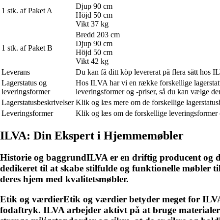
Djup 90 cm
1 stk. af Paket A
Höjd 50 cm
Vikt 37 kg
Bredd 203 cm
Djup 90 cm
1 stk. af Paket B
Höjd 50 cm
Vikt 42 kg
Leverans
Du kan få ditt köp levererat på flera sätt hos 
Lagerstatus og
Hos ILVA har vi en række forskellige lagerstatu
leveringsformer
leveringsformer og -priser, så du kan vælge den
Lagerstatusbeskrivelser
Klik og læs mere om de forskellige lagerstatus
Leveringsformer
Klik og læs om de forskellige leveringsformer 
ILVA: Din Ekspert i Hjemmemøbler
Historie og baggrundILVA er en driftig producent og 
dedikeret til at skabe stilfulde og funktionelle møbler
deres hjem med kvalitetsmøbler.
Etik og værdierEtik og værdier betyder meget for ILVA
fodaftryk. ILVA arbejder aktivt på at bruge materiale