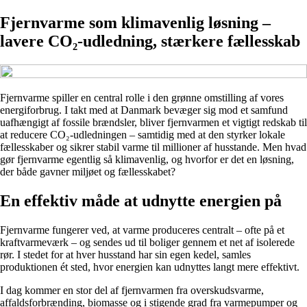
Fjernvarme som klimavenlig løsning –
lavere CO₂-udledning, stærkere fællesskab
Fjernvarme spiller en central rolle i den grønne omstilling af vores
energiforbrug. I takt med at Danmark bevæger sig mod et samfund
uafhængigt af fossile brændsler, bliver fjernvarmen et vigtigt redskab til
at reducere CO₂-udledningen – samtidig med at den styrker lokale
fællesskaber og sikrer stabil varme til millioner af husstande. Men hvad
gør fjernvarme egentlig så klimavenlig, og hvorfor er det en løsning,
der både gavner miljøet og fællesskabet?
En effektiv måde at udnytte energien på
Fjernvarme fungerer ved, at varme produceres centralt – ofte på et
kraftvarmeværk – og sendes ud til boliger gennem et net af isolerede
rør. I stedet for at hver husstand har sin egen kedel, samles
produktionen ét sted, hvor energien kan udnyttes langt mere effektivt.
I dag kommer en stor del af fjernvarmen fra overskudsvarme,
affaldsforbrænding, biomasse og i stigende grad fra varmepumper og