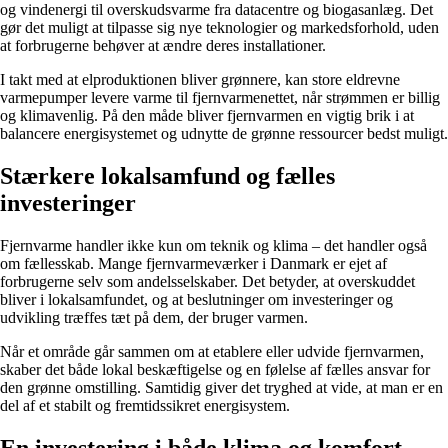
og vindenergi til overskudsvarme fra datacentre og biogasanlæg. Det
gør det muligt at tilpasse sig nye teknologier og markedsforhold, uden
at forbrugerne behøver at ændre deres installationer.
I takt med at elproduktionen bliver grønnere, kan store eldrevne
varmepumper levere varme til fjernvarmenettet, når strømmen er billig
og klimavenlig. På den måde bliver fjernvarmen en vigtig brik i at
balancere energisystemet og udnytte de grønne ressourcer bedst muligt.
Stærkere lokalsamfund og fælles
investeringer
Fjernvarme handler ikke kun om teknik og klima – det handler også
om fællesskab. Mange fjernvarmeværker i Danmark er ejet af
forbrugerne selv som andelsselskaber. Det betyder, at overskuddet
bliver i lokalsamfundet, og at beslutninger om investeringer og
udvikling træffes tæt på dem, der bruger varmen.
Når et område går sammen om at etablere eller udvide fjernvarmen,
skaber det både lokal beskæftigelse og en følelse af fælles ansvar for
den grønne omstilling. Samtidig giver det tryghed at vide, at man er en
del af et stabilt og fremtidssikret energisystem.
En investering i både klima og komfort