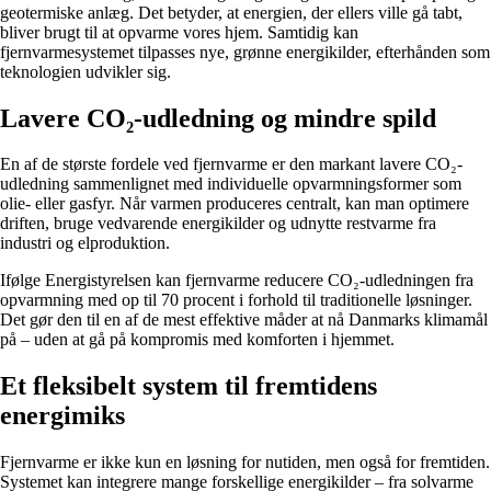
geotermiske anlæg. Det betyder, at energien, der ellers ville gå tabt,
bliver brugt til at opvarme vores hjem. Samtidig kan
fjernvarmesystemet tilpasses nye, grønne energikilder, efterhånden som
teknologien udvikler sig.
Lavere CO₂-udledning og mindre spild
En af de største fordele ved fjernvarme er den markant lavere CO₂-
udledning sammenlignet med individuelle opvarmningsformer som
olie- eller gasfyr. Når varmen produceres centralt, kan man optimere
driften, bruge vedvarende energikilder og udnytte restvarme fra
industri og elproduktion.
Ifølge Energistyrelsen kan fjernvarme reducere CO₂-udledningen fra
opvarmning med op til 70 procent i forhold til traditionelle løsninger.
Det gør den til en af de mest effektive måder at nå Danmarks klimamål
på – uden at gå på kompromis med komforten i hjemmet.
Et fleksibelt system til fremtidens
energimiks
Fjernvarme er ikke kun en løsning for nutiden, men også for fremtiden.
Systemet kan integrere mange forskellige energikilder – fra solvarme