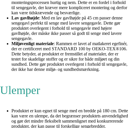
monteringsprocessen hurtig og nem. Dette er en fordel i forhold
til sengegavle, der kræver mere kompliceret montering og derfor
kan være tidskrævende og besværlige.
Lav gavlhøjde
: Med en lav gavlhøjde på 45 cm passer denne
sengegavl perfekt til senge med lavere sengegavle. Dette gør
produktet overlegent i forhold til sengegavle med højere
gavlhøjde, der måske ikke passer så godt til senge med lavere
sengegavle.
Miljøvenligt materiale
: Rammen er lavet af matlakeret egefinér,
der er certificeret med STANDARD 100 by OEKO-TEX®106.
Dette betyder, at produktet er fremstillet af materialer, der er
testet for skadelige stoffer og er sikre for både miljøet og din
sundhed. Dette gør produktet overlegent i forhold til sengegavle,
der ikke har denne miljø- og sundhedsmærkning.
Ulemper
Produktet er kun egnet til senge med en bredde på 180 cm. Dette
kan være en ulempe, da det begrænser produktets anvendelighed
og gør det mindre fleksibelt sammenlignet med konkurrerende
produkter, der kan passe til forskellige sengebredder.