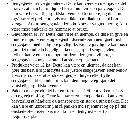
Sengegavlen er vægmonteret. Dette kan være en ulempe, da det
kræver, at man har mulighed for at montere den på væggen. Det
kan være besværligt og tidskrævende at installere, og det kan
også være et problem, hvis man ikke har tilladelse til at bore i
væggen. Andre sengegavle, der ikke kræver vægmontering, kan
være mere praktiske og nemmere at bruge.
Gavlhøjden er lav. Dette kan være en ulempe, da det kan give en
mindre imponerende og elegant udseende sammenlignet med
sengegavle med en højere gavlhøjde. En lav gavlhøjde kan også
gøre det mindre behageligt at læne sig op ad sengegavlen,
hvilket kan være en ulempe for dem, der gerne vil bruge
sengegavlen som en støtte til at sidde op i sengen.
Produktet vejer 12 kg. Dette kan være en ulempe, da det kan
gøre det besværligt at flytte eller justere sengegavlen efter behov.
Hvis man ønsker at ændre sengeopstillingen eller flytte
sengegavlen til et andet rum, kan den tunge vægt gøre det
vanskeligt og tidskrævende.
Pakken med produktet har en størrelse på 50 cm x 8 cm x 185
cm og vejer 14 kg. Dette kan være en ulempe, da det kan være
besværligt at håndtere og transportere en stor og tung pakke. Det
kan være en udfordring at få pakken ind i hjemmet og op på det
ønskede sted, især hvis man bor i en lejlighed eller har
begrænset plads.