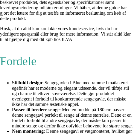
beskrevet produktet, dets egenskaber og specifikationer samt
leveringsmetoder og miljømærkninger. Vi håber, at denne guide har
gjort det lettere for dig at træffe en informeret beslutning om køb af
dette produkt.
Husk, at du altid kan kontakte vores kundeservice, hvis du har
yderligere spørgsmål eller brug for mere information. Vi står altid klar
til at hjælpe dig med dit køb hos ILVA.
Fordele
Stilfuldt design
: Sengegavlen i Blue med ramme i matlakeret
egefinér har et moderne og elegant udseende, der vil tilføje stil
og charme til ethvert soveværelse. Dette gør produktet
overlegent i forhold til konkurrerende sengegavle, der måske
ikke har det samme æstetiske appel.
Passer til bredere senge
: Med en bredde på 180 cm passer
denne sengegavl perfekt til senge af denne størrelse. Dette er en
fordel i forhold til andre sengegavle, der måske kun passer til
mindre senge og derfor ikke opfylder behovene for større senge.
Nem montering
: Denne sengegavl er vægmonteret, hvilket gør