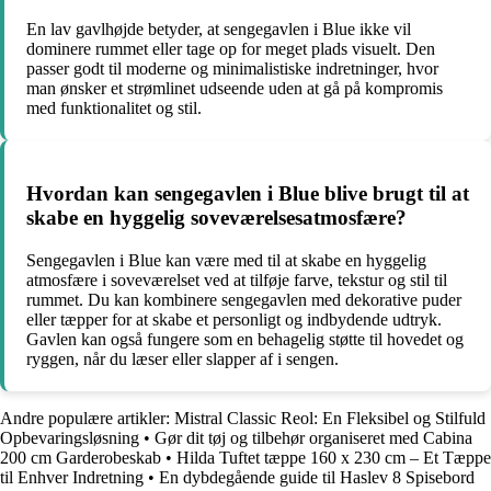
En lav gavlhøjde betyder, at sengegavlen i Blue ikke vil
dominere rummet eller tage op for meget plads visuelt. Den
passer godt til moderne og minimalistiske indretninger, hvor
man ønsker et strømlinet udseende uden at gå på kompromis
med funktionalitet og stil.
Hvordan kan sengegavlen i Blue blive brugt til at
skabe en hyggelig soveværelsesatmosfære?
Sengegavlen i Blue kan være med til at skabe en hyggelig
atmosfære i soveværelset ved at tilføje farve, tekstur og stil til
rummet. Du kan kombinere sengegavlen med dekorative puder
eller tæpper for at skabe et personligt og indbydende udtryk.
Gavlen kan også fungere som en behagelig støtte til hovedet og
ryggen, når du læser eller slapper af i sengen.
Andre populære artikler:
Mistral Classic Reol: En Fleksibel og Stilfuld
Opbevaringsløsning
•
Gør dit tøj og tilbehør organiseret med Cabina
200 cm Garderobeskab
•
Hilda Tuftet tæppe 160 x 230 cm – Et Tæppe
til Enhver Indretning
•
En dybdegående guide til Haslev 8 Spisebord