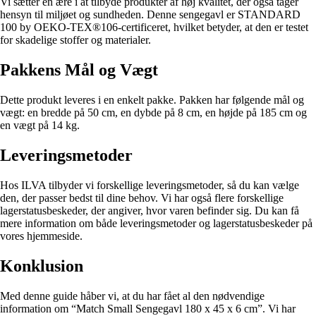
Vi sætter en ære i at tilbyde produkter af høj kvalitet, der også tager
hensyn til miljøet og sundheden. Denne sengegavl er STANDARD
100 by OEKO-TEX®106-certificeret, hvilket betyder, at den er testet
for skadelige stoffer og materialer.
Pakkens Mål og Vægt
Dette produkt leveres i en enkelt pakke. Pakken har følgende mål og
vægt: en bredde på 50 cm, en dybde på 8 cm, en højde på 185 cm og
en vægt på 14 kg.
Leveringsmetoder
Hos ILVA tilbyder vi forskellige leveringsmetoder, så du kan vælge
den, der passer bedst til dine behov. Vi har også flere forskellige
lagerstatusbeskeder, der angiver, hvor varen befinder sig. Du kan få
mere information om både leveringsmetoder og lagerstatusbeskeder på
vores hjemmeside.
Konklusion
Med denne guide håber vi, at du har fået al den nødvendige
information om “Match Small Sengegavl 180 x 45 x 6 cm”. Vi har