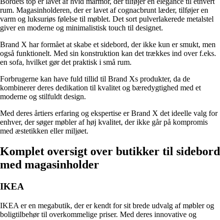
Bordets top er lavet af hvid marmor, der tilføjer en elegance til ethvert
rum. Magasinholderen, der er lavet af cognacbrunt læder, tilføjer en
varm og luksuriøs følelse til møblet. Det sort pulverlakerede metalstel
giver en moderne og minimalistisk touch til designet.
Brand X har formået at skabe et sidebord, der ikke kun er smukt, men
også funktionelt. Med sin konstruktion kan det trækkes ind over f.eks.
en sofa, hvilket gør det praktisk i små rum.
Forbrugerne kan have fuld tillid til Brand Xs produkter, da de
kombinerer deres dedikation til kvalitet og bæredygtighed med et
moderne og stilfuldt design.
Med deres årtiers erfaring og ekspertise er Brand X det ideelle valg for
enhver, der søger møbler af høj kvalitet, der ikke går på kompromis
med æstetikken eller miljøet.
Komplet oversigt over butikker til sidebord
med magasinholder
IKEA
IKEA er en megabutik, der er kendt for sit brede udvalg af møbler og
boligtilbehør til overkommelige priser. Med deres innovative og