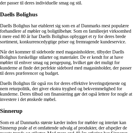
der passer til deres individuelle smag og stil.
Daells Bolighus
Daells Bolighus har etableret sig som en af ​​Danmarks mest populære
forhandlere af møbler og boligtilbehør. Som en familieejet virksomhed
i mere end 80 år har Daells Bolighus opbygget et ry for deres brede
sortiment, konkurrencedygtige priser og fremragende kundeservice.
Når det kommer til sideborde med magasinholdere, tilbyder Daells
Bolighus forskellige stilarter og materialer. De er kendt for at have
møbler til enhver smag og pengepung, hvilket gør det muligt for
kunderne at finde det perfekte sidebord med magasinholder, der passer
til deres præferencer og budget.
Daells Bolighus får også ros for deres effektive leveringstjeneste og
nem returpolitik, der giver ekstra tryghed og bekvemmelighed for
kunderne. Deres tilbud om finansiering gør det også lettere for nogle at
investere i det ønskede møbel.
Sinnerup
Som en af ​​Danmarks største kæder inden for møbler og interiør kan
Sinnerup prale af et omfattende udvalg af produkter, der afspejler de