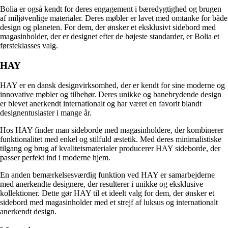
Bolia er også kendt for deres engagement i bæredygtighed og brugen
af miljøvenlige materialer. Deres møbler er lavet med omtanke for både
design og planeten. For dem, der ønsker et eksklusivt sidebord med
magasinholder, der er designet efter de højeste standarder, er Bolia et
førsteklasses valg.
HAY
HAY er en dansk designvirksomhed, der er kendt for sine moderne og
innovative møbler og tilbehør. Deres unikke og banebrydende design
er blevet anerkendt internationalt og har været en favorit blandt
designentusiaster i mange år.
Hos HAY finder man sideborde med magasinholdere, der kombinerer
funktionalitet med enkel og stilfuld æstetik. Med deres minimalistiske
tilgang og brug af kvalitetsmaterialer producerer HAY sideborde, der
passer perfekt ind i moderne hjem.
En anden bemærkelsesværdig funktion ved HAY er samarbejderne
med anerkendte designere, der resulterer i unikke og eksklusive
kollektioner. Dette gør HAY til et ideelt valg for dem, der ønsker et
sidebord med magasinholder med et strejf af luksus og internationalt
anerkendt design.