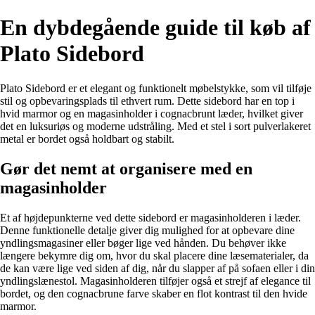
En dybdegående guide til køb af
Plato Sidebord
Plato Sidebord er et elegant og funktionelt møbelstykke, som vil tilføje
stil og opbevaringsplads til ethvert rum. Dette sidebord har en top i
hvid marmor og en magasinholder i cognacbrunt læder, hvilket giver
det en luksuriøs og moderne udstråling. Med et stel i sort pulverlakeret
metal er bordet også holdbart og stabilt.
Gør det nemt at organisere med en
magasinholder
Et af højdepunkterne ved dette sidebord er magasinholderen i læder.
Denne funktionelle detalje giver dig mulighed for at opbevare dine
yndlingsmagasiner eller bøger lige ved hånden. Du behøver ikke
længere bekymre dig om, hvor du skal placere dine læsematerialer, da
de kan være lige ved siden af dig, når du slapper af på sofaen eller i din
yndlingslænestol. Magasinholderen tilføjer også et strejf af elegance til
bordet, og den cognacbrune farve skaber en flot kontrast til den hvide
marmor.