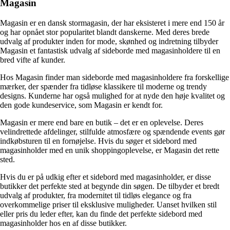
Magasin
Magasin er en dansk stormagasin, der har eksisteret i mere end 150 år
og har opnået stor popularitet blandt danskerne. Med deres brede
udvalg af produkter inden for mode, skønhed og indretning tilbyder
Magasin et fantastisk udvalg af sideborde med magasinholdere til en
bred vifte af kunder.
Hos Magasin finder man sideborde med magasinholdere fra forskellige
mærker, der spænder fra tidløse klassikere til moderne og trendy
designs. Kunderne har også mulighed for at nyde den høje kvalitet og
den gode kundeservice, som Magasin er kendt for.
Magasin er mere end bare en butik – det er en oplevelse. Deres
velindrettede afdelinger, stilfulde atmosfære og spændende events gør
indkøbsturen til en fornøjelse. Hvis du søger et sidebord med
magasinholder med en unik shoppingoplevelse, er Magasin det rette
sted.
Hvis du er på udkig efter et sidebord med magasinholder, er disse
butikker det perfekte sted at begynde din søgen. De tilbyder et bredt
udvalg af produkter, fra modernitet til tidløs elegance og fra
overkommelige priser til eksklusive muligheder. Uanset hvilken stil
eller pris du leder efter, kan du finde det perfekte sidebord med
magasinholder hos en af ​​disse butikker.