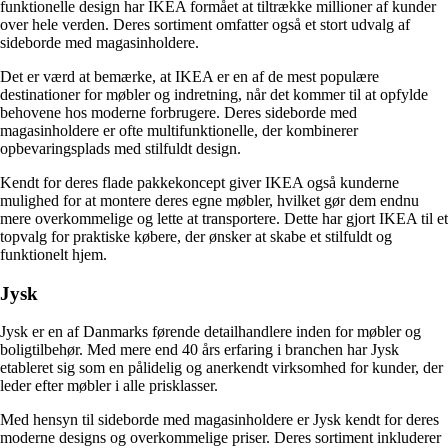
funktionelle design har IKEA formået at tiltrække millioner af kunder
over hele verden. Deres sortiment omfatter også et stort udvalg af
sideborde med magasinholdere.
Det er værd at bemærke, at IKEA er en af ​​de mest populære
destinationer for møbler og indretning, når det kommer til at opfylde
behovene hos moderne forbrugere. Deres sideborde med
magasinholdere er ofte multifunktionelle, der kombinerer
opbevaringsplads med stilfuldt design.
Kendt for deres flade pakkekoncept giver IKEA også kunderne
mulighed for at montere deres egne møbler, hvilket gør dem endnu
mere overkommelige og lette at transportere. Dette har gjort IKEA til et
topvalg for praktiske købere, der ønsker at skabe et stilfuldt og
funktionelt hjem.
Jysk
Jysk er en af ​​Danmarks førende detailhandlere inden for møbler og
boligtilbehør. Med mere end 40 års erfaring i branchen har Jysk
etableret sig som en pålidelig og anerkendt virksomhed for kunder, der
leder efter møbler i alle prisklasser.
Med hensyn til sideborde med magasinholdere er Jysk kendt for deres
moderne designs og overkommelige priser. Deres sortiment inkluderer