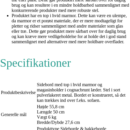
brug og kan resultere i en mindre holdbarhed sammenlignet med
konkurrerende produkter med mere robuste stel.
Produktet har en top i hvid marmor. Dette kan være en ulempe,
da marmor er et porøst materiale, der er mere modtageligt for
pletter og ridser sammenlignet med andre materialer som glas
eller træ. Dette gør produktet mere sårbart over for daglig brug
og kan kræve mere vedligeholdelse for at holde det i god stand
sammenlignet med alternativer med mere holdbare overflader.
Specifikationer
Sidebord med top i hvid marmor og
magasinholder i cognacbrunt læder. Stel i sort
Produktbeskrivelse
pulverlakeret metal. Bordet er konstrueret, så det
kan trækkes ind over f.eks. sofaen.
Højde 55,8 cm
Længde 50 cm
Generelle mål
Vægt 6 kg
Bredde/Dybde 27,6 cm
Produkttype Sideborde & bakkeborde