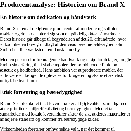
Producentanalyse: Historien om Brand X
En historie om dedikation og håndværk
Brand X er en af ​​de førende producenter af moderne og stilfulde
møbler, og de har etableret sig som en pålidelig aktør på markedet.
Deres historie går tilbage til begyndelsen af ​​det 20. århundrede, hvor
virksomheden blev grundlagt af den visionære møbeldesigner John
Smith i en lille værksted i en dansk landsby.
Med en passion for fremragende håndværk og et øje for detaljer, brugte
Smith sin erfaring til at skabe møbler, der kombinerede funktion,
æstetik og holdbarhed. Hans ambition var at producere møbler, der
ville være en berigende oplevelse for brugeren og skabe et æstetisk
udtryk i ethvert rum.
Etisk forretning og bæredygtighed
Brand X er dedikeret til at levere møbler af høj kvalitet, samtidig med
at de prioriterer miljøeffektivitet og bæredygtighed. Med et tæt
samarbejde med lokale leverandører sikrer de sig, at deres materialer er
af højeste standard og kommer fra bæredygtige kilder.
Virksomheden foretager omhyggelige valg, når det kommer til