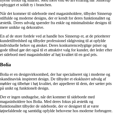
nyeste trends og stilarter. Med mere end 40 års erfaring har Sinnerup
opbygget et solidt ry i branchen.
Når det kommer til sideborde med magasinholdere, tilbyder Sinnerup
stilfulde og moderne designs, der er kendt for deres funktionalitet og
æstetik. Deres udvalg spænder fra enkle og minimalistiske designs til
mere unikke og dekorative.
En af de store fordele ved at handle hos Sinnerup er, at de prioriterer
kundetilfredshed og tilbyder professionel rådgivning til at opfylde
individuelle behov og ønsker. Deres konkurrencedygtige priser og
gode tilbud gør det også til et attraktivt valg for kunder, der leder efter
et sidebord med magasinholder af høj kvalitet til en god pris.
Bolia
Bolia er en designvirksomhed, der har specialiseret sig i moderne og
skandinavisk inspireret design. De tilbyder et eksklusivt udvalg af
møbler og tilbehør i høj kvalitet, der appellerer til dem, der sætter pris
på unikt og funktionelt design.
Der er ingen undtagelse, når det kommer til sideborde med
magasinholdere hos Bolia. Med deres fokus på æstetik og
funktionalitet tilbyder de sideborde, der er designet til at være
iøjnefaldende og samtidig opfylde behovene hos moderne forbrugere.