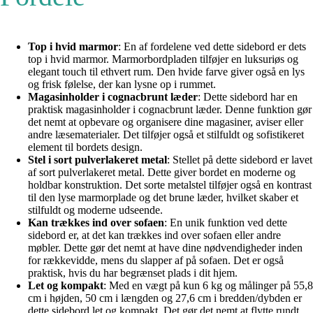
Top i hvid marmor
: En af fordelene ved dette sidebord er dets
top i hvid marmor. Marmorbordpladen tilføjer en luksuriøs og
elegant touch til ethvert rum. Den hvide farve giver også en lys
og frisk følelse, der kan lysne op i rummet.
Magasinholder i cognacbrunt læder
: Dette sidebord har en
praktisk magasinholder i cognacbrunt læder. Denne funktion gør
det nemt at opbevare og organisere dine magasiner, aviser eller
andre læsematerialer. Det tilføjer også et stilfuldt og sofistikeret
element til bordets design.
Stel i sort pulverlakeret metal
: Stellet på dette sidebord er lavet
af sort pulverlakeret metal. Dette giver bordet en moderne og
holdbar konstruktion. Det sorte metalstel tilføjer også en kontrast
til den lyse marmorplade og det brune læder, hvilket skaber et
stilfuldt og moderne udseende.
Kan trækkes ind over sofaen
: En unik funktion ved dette
sidebord er, at det kan trækkes ind over sofaen eller andre
møbler. Dette gør det nemt at have dine nødvendigheder inden
for rækkevidde, mens du slapper af på sofaen. Det er også
praktisk, hvis du har begrænset plads i dit hjem.
Let og kompakt
: Med en vægt på kun 6 kg og målinger på 55,8
cm i højden, 50 cm i længden og 27,6 cm i bredden/dybden er
dette sidebord let og kompakt. Det gør det nemt at flytte rundt