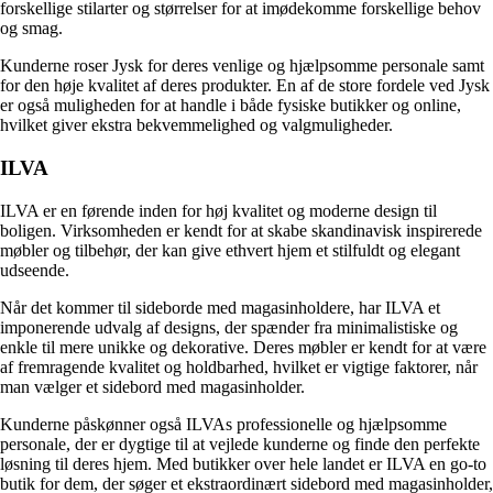
forskellige stilarter og størrelser for at imødekomme forskellige behov
og smag.
Kunderne roser Jysk for deres venlige og hjælpsomme personale samt
for den høje kvalitet af deres produkter. En af de store fordele ved Jysk
er også muligheden for at handle i både fysiske butikker og online,
hvilket giver ekstra bekvemmelighed og valgmuligheder.
ILVA
ILVA er en førende inden for høj kvalitet og moderne design til
boligen. Virksomheden er kendt for at skabe skandinavisk inspirerede
møbler og tilbehør, der kan give ethvert hjem et stilfuldt og elegant
udseende.
Når det kommer til sideborde med magasinholdere, har ILVA et
imponerende udvalg af designs, der spænder fra minimalistiske og
enkle til mere unikke og dekorative. Deres møbler er kendt for at være
af fremragende kvalitet og holdbarhed, hvilket er vigtige faktorer, når
man vælger et sidebord med magasinholder.
Kunderne påskønner også ILVAs professionelle og hjælpsomme
personale, der er dygtige til at vejlede kunderne og finde den perfekte
løsning til deres hjem. Med butikker over hele landet er ILVA en go-to
butik for dem, der søger et ekstraordinært sidebord med magasinholder,