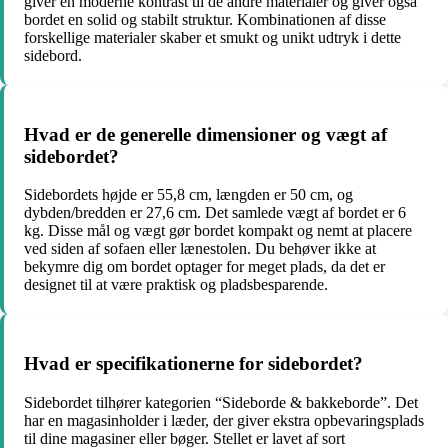
giver en moderne kontrast til de andre materialer og giver også
bordet en solid og stabilt struktur. Kombinationen af disse
forskellige materialer skaber et smukt og unikt udtryk i dette
sidebord.
Hvad er de generelle dimensioner og vægt af
sidebordet?
Sidebordets højde er 55,8 cm, længden er 50 cm, og
dybden/bredden er 27,6 cm. Det samlede vægt af bordet er 6
kg. Disse mål og vægt gør bordet kompakt og nemt at placere
ved siden af sofaen eller lænestolen. Du behøver ikke at
bekymre dig om bordet optager for meget plads, da det er
designet til at være praktisk og pladsbesparende.
Hvad er specifikationerne for sidebordet?
Sidebordet tilhører kategorien “Sideborde & bakkeborde”. Det
har en magasinholder i læder, der giver ekstra opbevaringsplads
til dine magasiner eller bøger. Stellet er lavet af sort