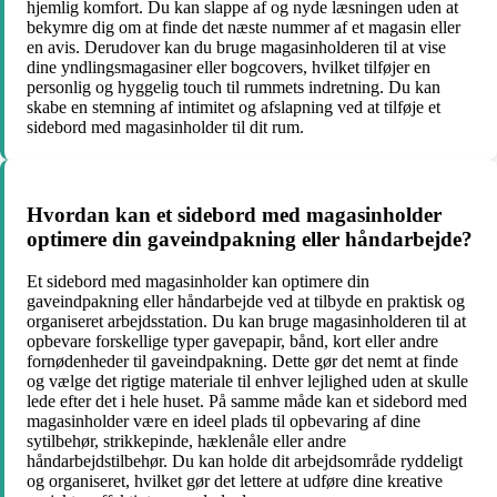
hjemlig komfort. Du kan slappe af og nyde læsningen uden at
bekymre dig om at finde det næste nummer af et magasin eller
en avis. Derudover kan du bruge magasinholderen til at vise
dine yndlingsmagasiner eller bogcovers, hvilket tilføjer en
personlig og hyggelig touch til rummets indretning. Du kan
skabe en stemning af intimitet og afslapning ved at tilføje et
sidebord med magasinholder til dit rum.
Hvordan kan et sidebord med magasinholder
optimere din gaveindpakning eller håndarbejde?
Et sidebord med magasinholder kan optimere din
gaveindpakning eller håndarbejde ved at tilbyde en praktisk og
organiseret arbejdsstation. Du kan bruge magasinholderen til at
opbevare forskellige typer gavepapir, bånd, kort eller andre
fornødenheder til gaveindpakning. Dette gør det nemt at finde
og vælge det rigtige materiale til enhver lejlighed uden at skulle
lede efter det i hele huset. På samme måde kan et sidebord med
magasinholder være en ideel plads til opbevaring af dine
sytilbehør, strikkepinde, hæklenåle eller andre
håndarbejdstilbehør. Du kan holde dit arbejdsområde ryddeligt
og organiseret, hvilket gør det lettere at udføre dine kreative