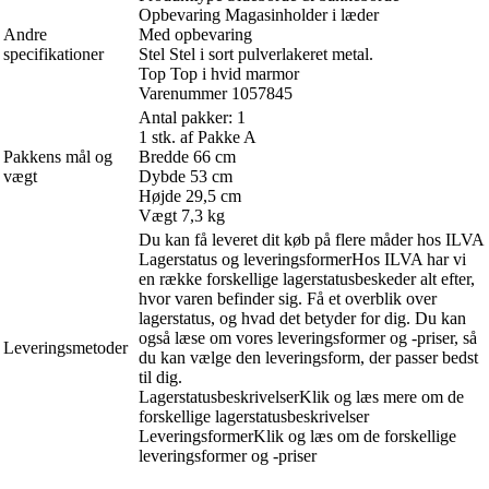
Opbevaring Magasinholder i læder
Andre
Med opbevaring
specifikationer
Stel Stel i sort pulverlakeret metal.
Top Top i hvid marmor
Varenummer 1057845
Antal pakker: 1
1 stk. af Pakke A
Pakkens mål og
Bredde 66 cm
vægt
Dybde 53 cm
Højde 29,5 cm
Vægt 7,3 kg
Du kan få leveret dit køb på flere måder hos ILVA
Lagerstatus og leveringsformerHos ILVA har vi
en række forskellige lagerstatusbeskeder alt efter,
hvor varen befinder sig. Få et overblik over
lagerstatus, og hvad det betyder for dig. Du kan
også læse om vores leveringsformer og -priser, så
Leveringsmetoder
du kan vælge den leveringsform, der passer bedst
til dig.
LagerstatusbeskrivelserKlik og læs mere om de
forskellige lagerstatusbeskrivelser
LeveringsformerKlik og læs om de forskellige
leveringsformer og -priser