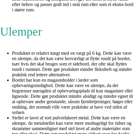
efter behov og passer godt ind i små rum eller som et ekstra bord
i større rum.
Ulemper
Produktet er relativt tungt med en vægt på 6 kg. Dette kan være
en ulempe, da det kan være besværligt at flytte rundt på bordet,
især hvis det skal bruges som et sidebord, der ofte skal flyttes
rundt i rummet. Dette gør produktet mindre fleksibelt og mindre
praktisk end lettere alternativer.
Bordet har kun en magasinholder i læder som
opbevaringsmulighed. Dette kan være en ulempe, da det
begrænser mængden af opbevaringsplads til kun magasiner eller
lignende. Dette gør produktet mindre alsidigt og mindre egnet til
at opbevare andre genstande, såsom fjernbetjeninger, bøger eller
småting, der normalt ville være praktiske at have ved siden af ​​
sofaen.
Stellet er lavet af sort pulverlakeret metal. Dette kan være en
ulempe, da metalstellet kan være mere modtageligt for ridser og
skrammer sammenlignet med stel lavet af andre materialer som
træ eller plast. Dette gør produktet mere sårbart over for daglig