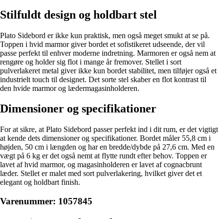
Stilfuldt design og holdbart stel
Plato Sidebord er ikke kun praktisk, men også meget smukt at se på.
Toppen i hvid marmor giver bordet et sofistikeret udseende, der vil
passe perfekt til enhver moderne indretning. Marmoren er også nem at
rengøre og holder sig flot i mange år fremover. Stellet i sort
pulverlakeret metal giver ikke kun bordet stabilitet, men tilføjer også et
industrielt touch til designet. Det sorte stel skaber en flot kontrast til
den hvide marmor og lædermagasinholderen.
Dimensioner og specifikationer
For at sikre, at Plato Sidebord passer perfekt ind i dit rum, er det vigtigt
at kende dets dimensioner og specifikationer. Bordet måler 55,8 cm i
højden, 50 cm i længden og har en bredde/dybde på 27,6 cm. Med en
vægt på 6 kg er det også nemt at flytte rundt efter behov. Toppen er
lavet af hvid marmor, og magasinholderen er lavet af cognacbrunt
læder. Stellet er malet med sort pulverlakering, hvilket giver det et
elegant og holdbart finish.
Varenummer: 1057845