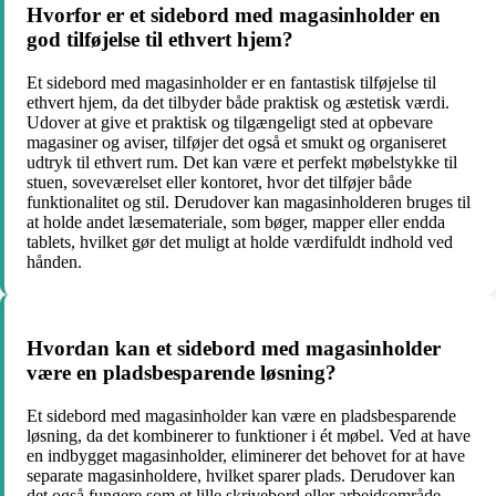
Hvorfor er et sidebord med magasinholder en
god tilføjelse til ethvert hjem?
Et sidebord med magasinholder er en fantastisk tilføjelse til
ethvert hjem, da det tilbyder både praktisk og æstetisk værdi.
Udover at give et praktisk og tilgængeligt sted at opbevare
magasiner og aviser, tilføjer det også et smukt og organiseret
udtryk til ethvert rum. Det kan være et perfekt møbelstykke til
stuen, soveværelset eller kontoret, hvor det tilføjer både
funktionalitet og stil. Derudover kan magasinholderen bruges til
at holde andet læsemateriale, som bøger, mapper eller endda
tablets, hvilket gør det muligt at holde værdifuldt indhold ved
hånden.
Hvordan kan et sidebord med magasinholder
være en pladsbesparende løsning?
Et sidebord med magasinholder kan være en pladsbesparende
løsning, da det kombinerer to funktioner i ét møbel. Ved at have
en indbygget magasinholder, eliminerer det behovet for at have
separate magasinholdere, hvilket sparer plads. Derudover kan
det også fungere som et lille skrivebord eller arbejdsområde,