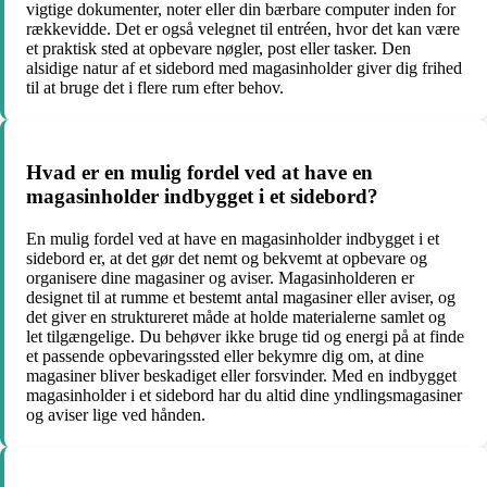
vigtige dokumenter, noter eller din bærbare computer inden for
rækkevidde. Det er også velegnet til entréen, hvor det kan være
et praktisk sted at opbevare nøgler, post eller tasker. Den
alsidige natur af et sidebord med magasinholder giver dig frihed
til at bruge det i flere rum efter behov.
Hvad er en mulig fordel ved at have en
magasinholder indbygget i et sidebord?
En mulig fordel ved at have en magasinholder indbygget i et
sidebord er, at det gør det nemt og bekvemt at opbevare og
organisere dine magasiner og aviser. Magasinholderen er
designet til at rumme et bestemt antal magasiner eller aviser, og
det giver en struktureret måde at holde materialerne samlet og
let tilgængelige. Du behøver ikke bruge tid og energi på at finde
et passende opbevaringssted eller bekymre dig om, at dine
magasiner bliver beskadiget eller forsvinder. Med en indbygget
magasinholder i et sidebord har du altid dine yndlingsmagasiner
og aviser lige ved hånden.