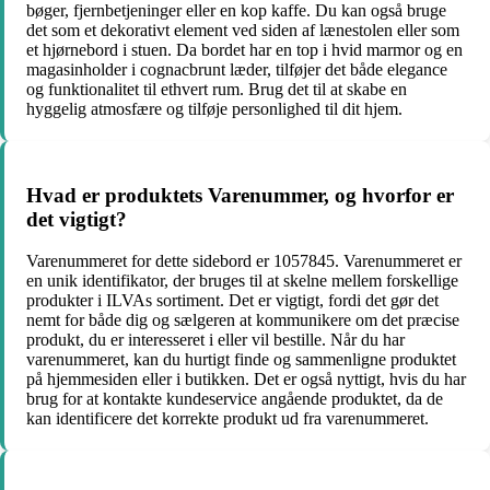
bøger, fjernbetjeninger eller en kop kaffe. Du kan også bruge
det som et dekorativt element ved siden af lænestolen eller som
et hjørnebord i stuen. Da bordet har en top i hvid marmor og en
magasinholder i cognacbrunt læder, tilføjer det både elegance
og funktionalitet til ethvert rum. Brug det til at skabe en
hyggelig atmosfære og tilføje personlighed til dit hjem.
Hvad er produktets Varenummer, og hvorfor er
det vigtigt?
Varenummeret for dette sidebord er 1057845. Varenummeret er
en unik identifikator, der bruges til at skelne mellem forskellige
produkter i ILVAs sortiment. Det er vigtigt, fordi det gør det
nemt for både dig og sælgeren at kommunikere om det præcise
produkt, du er interesseret i eller vil bestille. Når du har
varenummeret, kan du hurtigt finde og sammenligne produktet
på hjemmesiden eller i butikken. Det er også nyttigt, hvis du har
brug for at kontakte kundeservice angående produktet, da de
kan identificere det korrekte produkt ud fra varenummeret.