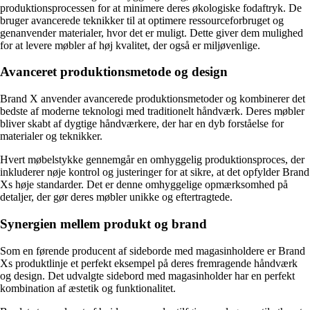
produktionsprocessen for at minimere deres økologiske fodaftryk. De
bruger avancerede teknikker til at optimere ressourceforbruget og
genanvender materialer, hvor det er muligt. Dette giver dem mulighed
for at levere møbler af høj kvalitet, der også er miljøvenlige.
Avanceret produktionsmetode og design
Brand X anvender avancerede produktionsmetoder og kombinerer det
bedste af moderne teknologi med traditionelt håndværk. Deres møbler
bliver skabt af dygtige håndværkere, der har en dyb forståelse for
materialer og teknikker.
Hvert møbelstykke gennemgår en omhyggelig produktionsproces, der
inkluderer nøje kontrol og justeringer for at sikre, at det opfylder Brand
Xs høje standarder. Det er denne omhyggelige opmærksomhed på
detaljer, der gør deres møbler unikke og eftertragtede.
Synergien mellem produkt og brand
Som en førende producent af sideborde med magasinholdere er Brand
Xs produktlinje et perfekt eksempel på deres fremragende håndværk
og design. Det udvalgte sidebord med magasinholder har en perfekt
kombination af æstetik og funktionalitet.