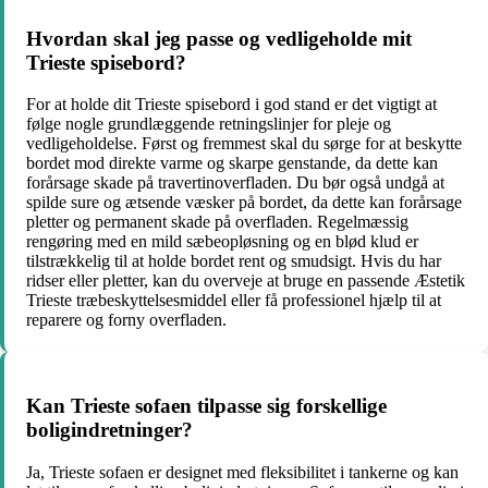
Hvordan skal jeg passe og vedligeholde mit
Trieste spisebord?
For at holde dit Trieste spisebord i god stand er det vigtigt at
følge nogle grundlæggende retningslinjer for pleje og
vedligeholdelse. Først og fremmest skal du sørge for at beskytte
bordet mod direkte varme og skarpe genstande, da dette kan
forårsage skade på travertinoverfladen. Du bør også undgå at
spilde sure og ætsende væsker på bordet, da dette kan forårsage
pletter og permanent skade på overfladen. Regelmæssig
rengøring med en mild sæbeopløsning og en blød klud er
tilstrækkelig til at holde bordet rent og smudsigt. Hvis du har
ridser eller pletter, kan du overveje at bruge en passende Æstetik
Trieste træbeskyttelsesmiddel eller få professionel hjælp til at
reparere og forny overfladen.
Kan Trieste sofaen tilpasse sig forskellige
boligindretninger?
Ja, Trieste sofaen er designet med fleksibilitet i tankerne og kan