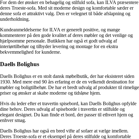
For dem der ønsker en behagelig og stilfuld sofa, kan ILVA præsentere
deres Troeste-sofa. Med sit moderne design og komfortable sæder er
denne sofa et attraktivt valg. Den er velegnet til både afslapning og
underholdning.
Kundeanmeldelserne for ILVA er generelt positive, og mange
kommenterer på den gode kvalitet af deres møbler og det venlige og
hjælpsomme personale. Butikken har også et godt udvalg af
interiørtilbehør og tilbyder levering og montage for en ekstra
bekvemmelighed for kunderne.
Daells Bolighus
Daells Bolighus er en stolt dansk møbelbutik, der har eksisteret siden
1930. Med mere end 90 års erfaring er de en velkendt destination for
møbler og boligtilbehør. De har et bredt udvalg af produkter til rimelige
priser og ønsker at skabe moderne og tidsløse hjem.
Hvis du leder efter et travertin spisebord, kan Daells Bolighus opfylde
dine behov. Deres udvalg af spiseborde i travertin er stilfulde og
elegant designet. Du kan finde et bord, der passer til ethvert hjem og
enhver smag.
Daells Bolighus har også en bred vifte af sofaer at vælge imellem.
Deres Troeste-sofa er et eksempel på deres stilfulde og komfortable