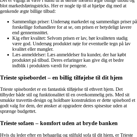
Det er vigtigt at være i stand til at skelne mellem ægte billige tilbud og
blot markedsføringstricks. Her er nogle tip til at hjælpe dig med at
genkende ægte billige tilbud:
Sammenlign priser: Undersøg markedet og sammenlign priser på
forskellige forhandlere for at se, om prisen er betydeligt lavere
end gennemsnittet.
Kig efter kvalitet: Selvom prisen er lav, bør kvaliteten stadig
være god. Undersøg produktet nøje for eventuelle tegn på lav
kvalitet eller mangler.
Læs anmeldelser: Læs anmeldelser fra kunder, der har købt
produktet på tilbud. Deres erfaringer kan give dig et bedre
indblik i produktets værdi for pengene.
Trieste spisebordet – en billig tilføjelse til dit hjem
Trieste spisebordet er en fantastisk tilføjelse til ethvert hjem. Det
tilbyder både stil og funktionalitet til en overkommelig pris. Med sit
smukke travertin-design og holdbare konstruktion er dette spisebord et
godt valg for dem, der ønsker at opgradere deres spisestue uden at
sprænge budgettet.
Trieste sofaen – komfort uden at bryde banken
Hvis du leder efter en behagelig og stilfuld sofa til dit hjem, er Trieste