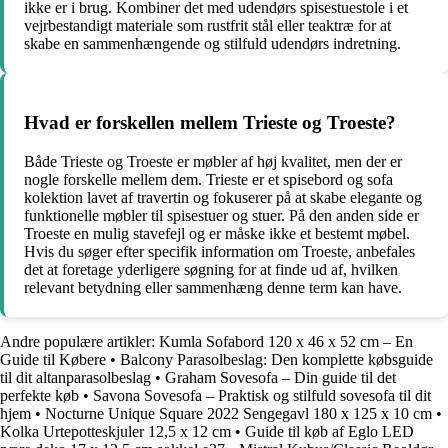
ikke er i brug. Kombiner det med udendørs spisestuestole i et
vejrbestandigt materiale som rustfrit stål eller teaktræ for at
skabe en sammenhængende og stilfuld udendørs indretning.
Hvad er forskellen mellem Trieste og Troeste?
Både Trieste og Troeste er møbler af høj kvalitet, men der er
nogle forskelle mellem dem. Trieste er et spisebord og sofa
kolektion lavet af travertin og fokuserer på at skabe elegante og
funktionelle møbler til spisestuer og stuer. På den anden side er
Troeste en mulig stavefejl og er måske ikke et bestemt møbel.
Hvis du søger efter specifik information om Troeste, anbefales
det at foretage yderligere søgning for at finde ud af, hvilken
relevant betydning eller sammenhæng denne term kan have.
Andre populære artikler:
Kumla Sofabord 120 x 46 x 52 cm – En
Guide til Købere
•
Balcony Parasolbeslag: Den komplette købsguide
til dit altanparasolbeslag
•
Graham Sovesofa – Din guide til det
perfekte køb
•
Savona Sovesofa – Praktisk og stilfuld sovesofa til dit
hjem
•
Nocturne Unique Square 2022 Sengegavl 180 x 125 x 10 cm
•
Kolka Urtepotteskjuler 12,5 x 12 cm
•
Guide til køb af Eglo LED