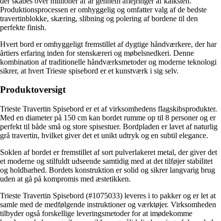
der skabes over millioner af år gennem aflejringer af kalksten.
Produktionsprocessen er omhyggelig og omfatter valg af de bedste
travertinblokke, skæring, slibning og polering af bordene til den
perfekte finish.
Hvert bord er omhyggeligt fremstillet af dygtige håndværkere, der har
årtiers erfaring inden for stenskæreri og møbelsnedkeri. Denne
kombination af traditionelle håndværksmetoder og moderne teknologi
sikrer, at hvert Trieste spisebord er et kunstværk i sig selv.
Produktoversigt
Trieste Travertin Spisebord er et af virksomhedens flagskibsprodukter.
Med en diameter på 150 cm kan bordet rumme op til 8 personer og er
perfekt til både små og store spisestuer. Bordpladen er lavet af naturlig
grå travertin, hvilket giver det et unikt udtryk og en subtil elegance.
Soklen af bordet er fremstillet af sort pulverlakeret metal, der giver det
et moderne og stilfuldt udseende samtidig med at det tilføjer stabilitet
og holdbarhed. Bordets konstruktion er solid og sikrer langvarig brug
uden at gå på kompromis med æstetikken.
Trieste Travertin Spisebord (#1075033) leveres i to pakker og er let at
samle med de medfølgende instruktioner og værktøjer. Virksomheden
tilbyder også forskellige leveringsmetoder for at imødekomme