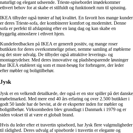
naturligt og elegant udseende. Trieste-spisebordet imødekommer
ethvert behov for at skabe et stilfuldt og funktionelt rum til spisning.
IKEA tilbyder også trøster af høj kvalitet. En favorit hos mange kunder
er deres Trieste-sofa, der kombinerer komfort og modernitet. Denne
sofa er perfekt til afslapning efter en lang dag og kan skabe en
hyggelig atmosfære i ethvert hjem.
Kundefeedbacken på IKEA er generelt positiv, og mange roser
butikken for deres overkommelige priser, nemme samling af møblerne
og det store udvalg. De tilbyder også attraktive leverings- og
montageydelser. Med deres innovative og pladsbesparende løsninger
har IKEA etableret sig som et must-besøg for forbrugere, der leder
efter møbler og boligtilbehør.
Jysk
Jysk er en velkendt detailkæde, der også er en stor spiller på det danske
møbelmarked. Med mere end 40 års erfaring og over 2.500 butikker i
godt 50 lande har de bevist, at de er eksperter inden for møbler og
boligtilbehør. Virksomheden blev grundlagt i Danmark i 1979 og er
siden vokset til at være et globalt brand.
Hvis du leder efter et travertin spisebord, har Jysk flere valgmuligheder
til rådighed. Deres udvalg af spiseborde i travertin er elegante og