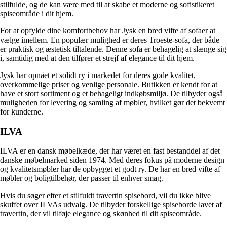
stilfulde, og de kan være med til at skabe et moderne og sofistikeret
spiseområde i dit hjem.
For at opfylde dine komfortbehov har Jysk en bred vifte af sofaer at
vælge imellem. En populær mulighed er deres Troeste-sofa, der både
er praktisk og æstetisk tiltalende. Denne sofa er behagelig at slænge sig
i, samtidig med at den tilfører et strejf af elegance til dit hjem.
Jysk har opnået et solidt ry i markedet for deres gode kvalitet,
overkommelige priser og venlige personale. Butikken er kendt for at
have et stort sortiment og et behageligt indkøbsmiljø. De tilbyder også
muligheden for levering og samling af møbler, hvilket gør det bekvemt
for kunderne.
ILVA
ILVA er en dansk møbelkæde, der har været en fast bestanddel af det
danske møbelmarked siden 1974. Med deres fokus på moderne design
og kvalitetsmøbler har de opbygget et godt ry. De har en bred vifte af
møbler og boligtilbehør, der passer til enhver smag.
Hvis du søger efter et stilfuldt travertin spisebord, vil du ikke blive
skuffet over ILVAs udvalg. De tilbyder forskellige spiseborde lavet af
travertin, der vil tilføje elegance og skønhed til dit spiseområde.