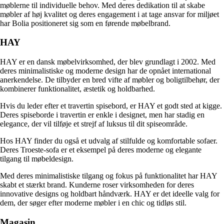
møblerne til individuelle behov. Med deres dedikation til at skabe
møbler af høj kvalitet og deres engagement i at tage ansvar for miljøet
har Bolia positioneret sig som en førende møbelbrand.
HAY
HAY er en dansk møbelvirksomhed, der blev grundlagt i 2002. Med
deres minimalistiske og moderne design har de opnået international
anerkendelse. De tilbyder en bred vifte af møbler og boligtilbehør, der
kombinerer funktionalitet, æstetik og holdbarhed.
Hvis du leder efter et travertin spisebord, er HAY et godt sted at kigge.
Deres spiseborde i travertin er enkle i designet, men har stadig en
elegance, der vil tilføje et strejf af luksus til dit spiseområde.
Hos HAY finder du også et udvalg af stilfulde og komfortable sofaer.
Deres Troeste-sofa er et eksempel på deres moderne og elegante
tilgang til møbeldesign.
Med deres minimalistiske tilgang og fokus på funktionalitet har HAY
skabt et stærkt brand. Kunderne roser virksomheden for deres
innovative designs og holdbart håndværk. HAY er det ideelle valg for
dem, der søger efter moderne møbler i en chic og tidløs stil.
Magasin