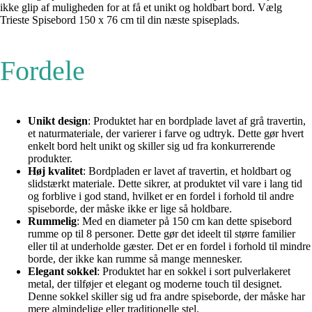
ikke glip af muligheden for at få et unikt og holdbart bord. Vælg
Trieste Spisebord 150 x 76 cm til din næste spiseplads.
Fordele
Unikt design
: Produktet har en bordplade lavet af grå travertin,
et naturmateriale, der varierer i farve og udtryk. Dette gør hvert
enkelt bord helt unikt og skiller sig ud fra konkurrerende
produkter.
Høj kvalitet
: Bordpladen er lavet af travertin, et holdbart og
slidstærkt materiale. Dette sikrer, at produktet vil vare i lang tid
og forblive i god stand, hvilket er en fordel i forhold til andre
spiseborde, der måske ikke er lige så holdbare.
Rummelig
: Med en diameter på 150 cm kan dette spisebord
rumme op til 8 personer. Dette gør det ideelt til større familier
eller til at underholde gæster. Det er en fordel i forhold til mindre
borde, der ikke kan rumme så mange mennesker.
Elegant sokkel
: Produktet har en sokkel i sort pulverlakeret
metal, der tilføjer et elegant og moderne touch til designet.
Denne sokkel skiller sig ud fra andre spiseborde, der måske har
mere almindelige eller traditionelle stel.