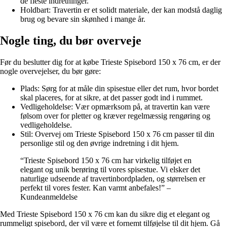
de fleste indretninger.
Holdbart: Travertin er et solidt materiale, der kan modstå daglig
brug og bevare sin skønhed i mange år.
Nogle ting, du bør overveje
Før du beslutter dig for at købe Trieste Spisebord 150 x 76 cm, er der
nogle overvejelser, du bør gøre:
Plads: Sørg for at måle din spisestue eller det rum, hvor bordet
skal placeres, for at sikre, at det passer godt ind i rummet.
Vedligeholdelse: Vær opmærksom på, at travertin kan være
følsom over for pletter og kræver regelmæssig rengøring og
vedligeholdelse.
Stil: Overvej om Trieste Spisebord 150 x 76 cm passer til din
personlige stil og den øvrige indretning i dit hjem.
“Trieste Spisebord 150 x 76 cm har virkelig tilføjet en
elegant og unik berøring til vores spisestue. Vi elsker det
naturlige udseende af travertinbordpladen, og størrelsen er
perfekt til vores fester. Kan varmt anbefales!” –
Kundeanmeldelse
Med Trieste Spisebord 150 x 76 cm kan du sikre dig et elegant og
rummeligt spisebord, der vil være et fornemt tilføjelse til dit hjem. Gå