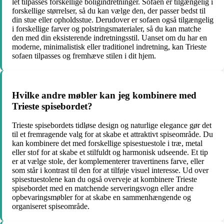
let tilpasses forskellige boligindretninger. Sofaen er tilgængelig i
forskellige størrelser, så du kan vælge den, der passer bedst til
din stue eller opholdsstue. Derudover er sofaen også tilgængelig
i forskellige farver og polstringsmaterialer, så du kan matche
den med din eksisterende indretningsstil. Uanset om du har en
moderne, minimalistisk eller traditionel indretning, kan Trieste
sofaen tilpasses og fremhæve stilen i dit hjem.
Hvilke andre møbler kan jeg kombinere med
Trieste spisebordet?
Trieste spisebordets tidløse design og naturlige elegance gør det
til et fremragende valg for at skabe et attraktivt spiseområde. Du
kan kombinere det med forskellige spisestuestole i træ, metal
eller stof for at skabe et stilfuldt og harmonisk udseende. Et tip
er at vælge stole, der komplementerer travertinens farve, eller
som står i kontrast til den for at tilføje visuel interesse. Ud over
spisestuestolene kan du også overveje at kombinere Trieste
spisebordet med en matchende serveringsvogn eller andre
opbevaringsmøbler for at skabe en sammenhængende og
organiseret spiseområde.