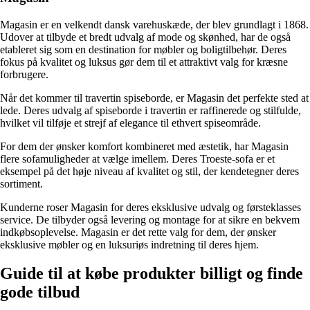
Magasin er en velkendt dansk varehuskæde, der blev grundlagt i 1868.
Udover at tilbyde et bredt udvalg af mode og skønhed, har de også
etableret sig som en destination for møbler og boligtilbehør. Deres
fokus på kvalitet og luksus gør dem til et attraktivt valg for kræsne
forbrugere.
Når det kommer til travertin spiseborde, er Magasin det perfekte sted at
lede. Deres udvalg af spiseborde i travertin er raffinerede og stilfulde,
hvilket vil tilføje et strejf af elegance til ethvert spiseområde.
For dem der ønsker komfort kombineret med æstetik, har Magasin
flere sofamuligheder at vælge imellem. Deres Troeste-sofa er et
eksempel på det høje niveau af kvalitet og stil, der kendetegner deres
sortiment.
Kunderne roser Magasin for deres eksklusive udvalg og førsteklasses
service. De tilbyder også levering og montage for at sikre en bekvem
indkøbsoplevelse. Magasin er det rette valg for dem, der ønsker
eksklusive møbler og en luksuriøs indretning til deres hjem.
Guide til at købe produkter billigt og finde
gode tilbud