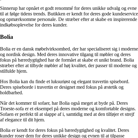
Sinnerup har opnået et godt renommé for deres unikke udvalg og evne
til at følge tidens trends. Butikken er kendt for deres gode kundeservice
og opmærksomme personale. De stræber efter at skabe en inspirerende
indkøbsoplevelse for deres kunder.
Bolia
Bolia er en dansk møbelvirksomhed, der har specialiseret sig i moderne
og nordisk design. Med deres innovative tilgang til møbler og deres
fokus på bæredygtighed har de formået at skabe et unikt brand. Bolia
stræber efter at tilbyde møbler af høj kvalitet, der passer til moderne og
stilfulde hjem.
Hos Bolia kan du finde et luksuriøst og elegant travertin spisebord.
Deres spiseborde i travertin er designet med fokus på æstetik og
holdbarhed.
Når det kommer til sofaer, har Bolia også meget at byde på. Deres
Troeste-sofa er et eksempel på deres moderne og komfortable designs.
Sofaen er perfekt til at slappe af i, samtidig med at den tilføjer et strejf
af elegance til dit hjem.
Bolia er kendt for deres fokus på bæredygtighed og kvalitet. Deres
kunder roser dem for deres unikke design og evnen til at tilpasse