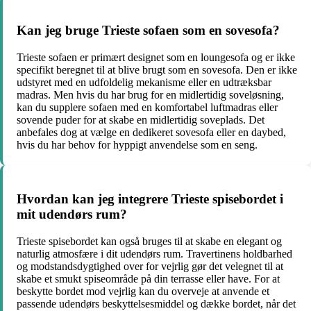
Kan jeg bruge Trieste sofaen som en sovesofa?
Trieste sofaen er primært designet som en loungesofa og er ikke
specifikt beregnet til at blive brugt som en sovesofa. Den er ikke
udstyret med en udfoldelig mekanisme eller en udtræksbar
madras. Men hvis du har brug for en midlertidig soveløsning,
kan du supplere sofaen med en komfortabel luftmadras eller
sovende puder for at skabe en midlertidig soveplads. Det
anbefales dog at vælge en dedikeret sovesofa eller en daybed,
hvis du har behov for hyppigt anvendelse som en seng.
Hvordan kan jeg integrere Trieste spisebordet i
mit udendørs rum?
Trieste spisebordet kan også bruges til at skabe en elegant og
naturlig atmosfære i dit udendørs rum. Travertinens holdbarhed
og modstandsdygtighed over for vejrlig gør det velegnet til at
skabe et smukt spiseområde på din terrasse eller have. For at
beskytte bordet mod vejrlig kan du overveje at anvende et
passende udendørs beskyttelsesmiddel og dække bordet, når det