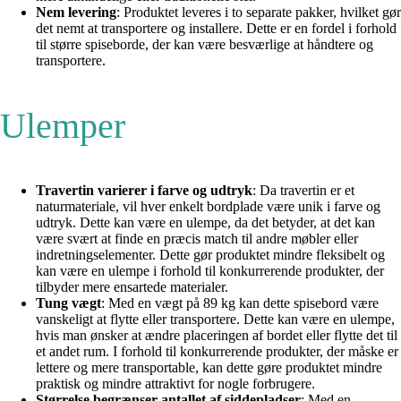
Nem levering
: Produktet leveres i to separate pakker, hvilket gør
det nemt at transportere og installere. Dette er en fordel i forhold
til større spiseborde, der kan være besværlige at håndtere og
transportere.
Ulemper
Travertin varierer i farve og udtryk
: Da travertin er et
naturmateriale, vil hver enkelt bordplade være unik i farve og
udtryk. Dette kan være en ulempe, da det betyder, at det kan
være svært at finde en præcis match til andre møbler eller
indretningselementer. Dette gør produktet mindre fleksibelt og
kan være en ulempe i forhold til konkurrerende produkter, der
tilbyder mere ensartede materialer.
Tung vægt
: Med en vægt på 89 kg kan dette spisebord være
vanskeligt at flytte eller transportere. Dette kan være en ulempe,
hvis man ønsker at ændre placeringen af bordet eller flytte det til
et andet rum. I forhold til konkurrerende produkter, der måske er
lettere og mere transportable, kan dette gøre produktet mindre
praktisk og mindre attraktivt for nogle forbrugere.
Størrelse begrænser antallet af siddepladser
: Med en