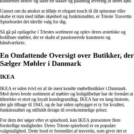
kundernes behov og sikre en sikker og pålidelig levering af deres køb.
Uanset om du ønsker at tilføje et elegant touch til dit spisestue eller
skabe et rum med tidløs skønhed og funktionalitet, er Trieste Travertin
Spisebordet det ideelle valg for dig.
Så gå på opdagelse i Triestes sortiment og oplev deres æstetiske og
holdbare møbler, der er skabt af passionerede kunstnere og
håndværkere.
En Omfattende Oversigt over Butikker, der
Sælger Møbler i Danmark
IKEA
IKEA er uden tvivl en af de mest kendte møbelbutikker i Danmark.
Med deres brede sortiment af møbler og boligtilbehør har de formået at
tiltrække et stort og loyalt kundegrundlag. IKEA har en lang historie,
der går tilbage til 1943, og de har siden opbygget et ry for kvalitet,
funktionalitet og stilfuldt design til overkommelige priser.
For dem der søger efter et spisebord, kan IKEA præsentere flere
forskellige muligheder. Deres Trieste-spisebord er en populær
valgmulighed. Dette bord er fremstillet af travertin, som giver det et