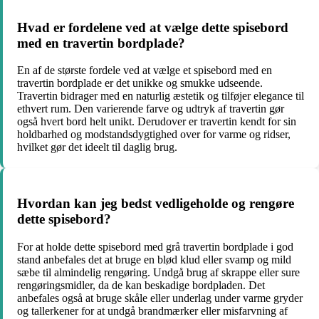
Hvad er fordelene ved at vælge dette spisebord
med en travertin bordplade?
En af de største fordele ved at vælge et spisebord med en
travertin bordplade er det unikke og smukke udseende.
Travertin bidrager med en naturlig æstetik og tilføjer elegance til
ethvert rum. Den varierende farve og udtryk af travertin gør
også hvert bord helt unikt. Derudover er travertin kendt for sin
holdbarhed og modstandsdygtighed over for varme og ridser,
hvilket gør det ideelt til daglig brug.
Hvordan kan jeg bedst vedligeholde og rengøre
dette spisebord?
For at holde dette spisebord med grå travertin bordplade i god
stand anbefales det at bruge en blød klud eller svamp og mild
sæbe til almindelig rengøring. Undgå brug af skrappe eller sure
rengøringsmidler, da de kan beskadige bordpladen. Det
anbefales også at bruge skåle eller underlag under varme gryder
og tallerkener for at undgå brandmærker eller misfarvning af