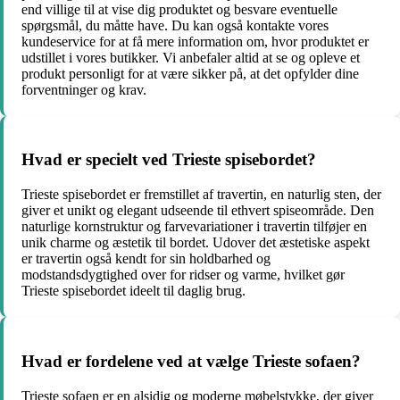
end villige til at vise dig produktet og besvare eventuelle
spørgsmål, du måtte have. Du kan også kontakte vores
kundeservice for at få mere information om, hvor produktet er
udstillet i vores butikker. Vi anbefaler altid at se og opleve et
produkt personligt for at være sikker på, at det opfylder dine
forventninger og krav.
Hvad er specielt ved Trieste spisebordet?
Trieste spisebordet er fremstillet af travertin, en naturlig sten, der
giver et unikt og elegant udseende til ethvert spiseområde. Den
naturlige kornstruktur og farvevariationer i travertin tilføjer en
unik charme og æstetik til bordet. Udover det æstetiske aspekt
er travertin også kendt for sin holdbarhed og
modstandsdygtighed over for ridser og varme, hvilket gør
Trieste spisebordet ideelt til daglig brug.
Hvad er fordelene ved at vælge Trieste sofaen?
Trieste sofaen er en alsidig og moderne møbelstykke, der giver