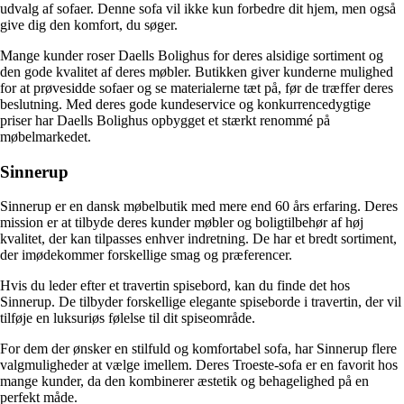
udvalg af sofaer. Denne sofa vil ikke kun forbedre dit hjem, men også
give dig den komfort, du søger.
Mange kunder roser Daells Bolighus for deres alsidige sortiment og
den gode kvalitet af deres møbler. Butikken giver kunderne mulighed
for at prøvesidde sofaer og se materialerne tæt på, før de træffer deres
beslutning. Med deres gode kundeservice og konkurrencedygtige
priser har Daells Bolighus opbygget et stærkt renommé på
møbelmarkedet.
Sinnerup
Sinnerup er en dansk møbelbutik med mere end 60 års erfaring. Deres
mission er at tilbyde deres kunder møbler og boligtilbehør af høj
kvalitet, der kan tilpasses enhver indretning. De har et bredt sortiment,
der imødekommer forskellige smag og præferencer.
Hvis du leder efter et travertin spisebord, kan du finde det hos
Sinnerup. De tilbyder forskellige elegante spiseborde i travertin, der vil
tilføje en luksuriøs følelse til dit spiseområde.
For dem der ønsker en stilfuld og komfortabel sofa, har Sinnerup flere
valgmuligheder at vælge imellem. Deres Troeste-sofa er en favorit hos
mange kunder, da den kombinerer æstetik og behagelighed på en
perfekt måde.