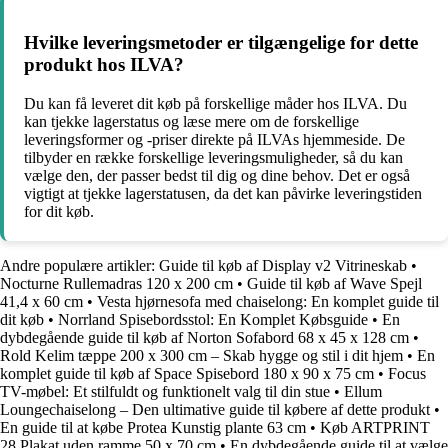
Hvilke leveringsmetoder er tilgængelige for dette
produkt hos ILVA?
Du kan få leveret dit køb på forskellige måder hos ILVA. Du
kan tjekke lagerstatus og læse mere om de forskellige
leveringsformer og -priser direkte på ILVAs hjemmeside. De
tilbyder en række forskellige leveringsmuligheder, så du kan
vælge den, der passer bedst til dig og dine behov. Det er også
vigtigt at tjekke lagerstatusen, da det kan påvirke leveringstiden
for dit køb.
Andre populære artikler:
Guide til køb af Display v2 Vitrineskab
•
Nocturne Rullemadras 120 x 200 cm
•
Guide til køb af Wave Spejl
41,4 x 60 cm
•
Vesta hjørnesofa med chaiselong: En komplet guide til
dit køb
•
Norrland Spisebordsstol: En Komplet Købsguide
•
En
dybdegående guide til køb af Norton Sofabord 68 x 45 x 128 cm
•
Rold Kelim tæppe 200 x 300 cm – Skab hygge og stil i dit hjem
•
En
komplet guide til køb af Space Spisebord 180 x 90 x 75 cm
•
Focus
TV-møbel: Et stilfuldt og funktionelt valg til din stue
•
Ellum
Loungechaiselong – Den ultimative guide til købere af dette produkt
•
En guide til at købe Protea Kunstig plante 63 cm
•
Køb ARTPRINT
28 Plakat uden ramme 50 x 70 cm
•
En dybdegående guide til at vælge