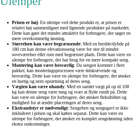
Ulemper
Prisen er høj
: En ulempe ved dette produkt er, at prisen er
relativt høj sammenlignet med lignende produkter på markedet.
Dette kan gøre det mindre attraktivt for forbrugere, der søger en
mere overkommelig løsning.
Størrelsen kan være begrænsende
: Med en bredde/dybde på
180 cm kan denne elevationsseng være for stor til mindre
soveværelser eller rum med begrænset plads. Dette kan være en
ulempe for forbrugere, der har brug for en mere kompakt seng.
Montering kan være besværlig
: Da sengen kommer i flere
pakker, kan monteringsprocessen være tidskrævende og
besværlig. Dette kan være en ulempe for forbrugere, der ønsker
en hurtig og nem opsætning af deres seng.
Vægten kan være uhandy
: Med en samlet vægt på op til 108
kg kan denne seng være tung og svær at flytte rundt på. Dette
kan være en ulempe for forbrugere, der ønsker fleksibilitet og
mulighed for at ændre placeringen af deres seng.
Ekstraudstyr er nødvendigt
: Sengeben og sengegavl er ikke
inkluderet i prisen og skal købes separat. Dette kan være en
ulempe for forbrugere, der ønsker en komplet sengeløsning uden
ekstra omkostninger.