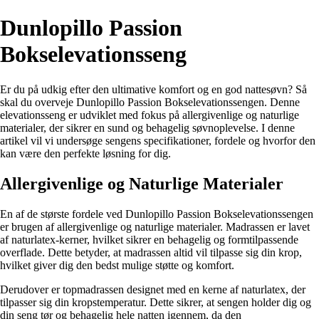
Dunlopillo Passion
Bokselevationsseng
Er du på udkig efter den ultimative komfort og en god nattesøvn? Så
skal du overveje Dunlopillo Passion Bokselevationssengen. Denne
elevationsseng er udviklet med fokus på allergivenlige og naturlige
materialer, der sikrer en sund og behagelig søvnoplevelse. I denne
artikel vil vi undersøge sengens specifikationer, fordele og hvorfor den
kan være den perfekte løsning for dig.
Allergivenlige og Naturlige Materialer
En af de største fordele ved Dunlopillo Passion Bokselevationssengen
er brugen af allergivenlige og naturlige materialer. Madrassen er lavet
af naturlatex-kerner, hvilket sikrer en behagelig og formtilpassende
overflade. Dette betyder, at madrassen altid vil tilpasse sig din krop,
hvilket giver dig den bedst mulige støtte og komfort.
Derudover er topmadrassen designet med en kerne af naturlatex, der
tilpasser sig din kropstemperatur. Dette sikrer, at sengen holder dig og
din seng tør og behagelig hele natten igennem, da den