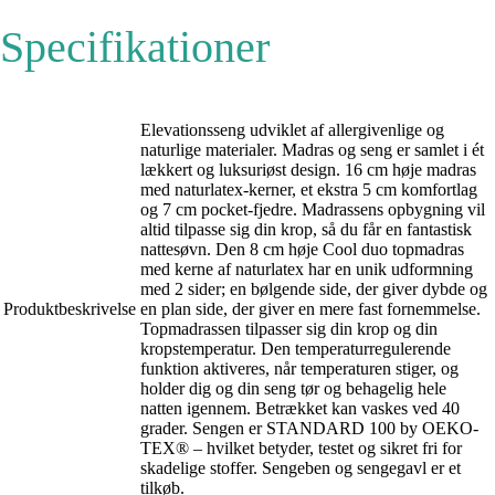
Specifikationer
Elevationsseng udviklet af allergivenlige og
naturlige materialer. Madras og seng er samlet i ét
lækkert og luksuriøst design. 16 cm høje madras
med naturlatex-kerner, et ekstra 5 cm komfortlag
og 7 cm pocket-fjedre. Madrassens opbygning vil
altid tilpasse sig din krop, så du får en fantastisk
nattesøvn. Den 8 cm høje Cool duo topmadras
med kerne af naturlatex har en unik udformning
med 2 sider; en bølgende side, der giver dybde og
Produktbeskrivelse
en plan side, der giver en mere fast fornemmelse.
Topmadrassen tilpasser sig din krop og din
kropstemperatur. Den temperaturregulerende
funktion aktiveres, når temperaturen stiger, og
holder dig og din seng tør og behagelig hele
natten igennem. Betrækket kan vaskes ved 40
grader. Sengen er STANDARD 100 by OEKO-
TEX® – hvilket betyder, testet og sikret fri for
skadelige stoffer. Sengeben og sengegavl er et
tilkøb.