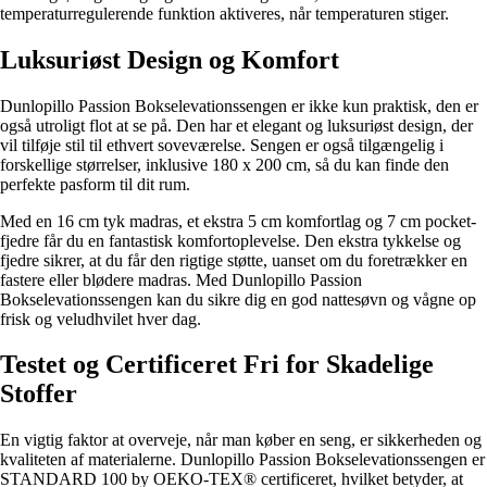
temperaturregulerende funktion aktiveres, når temperaturen stiger.
Luksuriøst Design og Komfort
Dunlopillo Passion Bokselevationssengen er ikke kun praktisk, den er
også utroligt flot at se på. Den har et elegant og luksuriøst design, der
vil tilføje stil til ethvert soveværelse. Sengen er også tilgængelig i
forskellige størrelser, inklusive 180 x 200 cm, så du kan finde den
perfekte pasform til dit rum.
Med en 16 cm tyk madras, et ekstra 5 cm komfortlag og 7 cm pocket-
fjedre får du en fantastisk komfortoplevelse. Den ekstra tykkelse og
fjedre sikrer, at du får den rigtige støtte, uanset om du foretrækker en
fastere eller blødere madras. Med Dunlopillo Passion
Bokselevationssengen kan du sikre dig en god nattesøvn og vågne op
frisk og veludhvilet hver dag.
Testet og Certificeret Fri for Skadelige
Stoffer
En vigtig faktor at overveje, når man køber en seng, er sikkerheden og
kvaliteten af materialerne. Dunlopillo Passion Bokselevationssengen er
STANDARD 100 by OEKO-TEX® certificeret, hvilket betyder, at