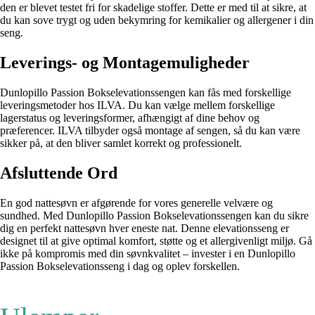
den er blevet testet fri for skadelige stoffer. Dette er med til at sikre, at
du kan sove trygt og uden bekymring for kemikalier og allergener i din
seng.
Leverings- og Montagemuligheder
Dunlopillo Passion Bokselevationssengen kan fås med forskellige
leveringsmetoder hos ILVA. Du kan vælge mellem forskellige
lagerstatus og leveringsformer, afhængigt af dine behov og
præferencer. ILVA tilbyder også montage af sengen, så du kan være
sikker på, at den bliver samlet korrekt og professionelt.
Afsluttende Ord
En god nattesøvn er afgørende for vores generelle velvære og
sundhed. Med Dunlopillo Passion Bokselevationssengen kan du sikre
dig en perfekt nattesøvn hver eneste nat. Denne elevationsseng er
designet til at give optimal komfort, støtte og et allergivenligt miljø. Gå
ikke på kompromis med din søvnkvalitet – invester i en Dunlopillo
Passion Bokselevationsseng i dag og oplev forskellen.