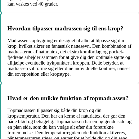
kan vaskes ved 40 grader.
Hvordan tilpasser madrassen sig til ens krop?
Madrassens opbygning er designet til altid at tilpasse sig din
krop, hvilket sikrer en fantastisk nattesøvn. Den kombination af
madraskerne af naturlatex, det ekstra komfortlag og pocket-
fjedrene arbejder sammen for at give dig den optimale støtte og
afhjælpe eventuelle trykpunkter i kroppen. Dette betyder, at
madrassen vil forme sig efter dine individuelle konturer, uanset
din soveposition eller kropstype.
Hvad er den unikke funktion af topmadrassen?
Topmadrassen tilpasser sig både din krop og din
kropstemperatur. Den har en kerne af naturlatex, der gør den
både blød og behagelig. Topmadrassen har en bølgende side og
en plan side, som du kan vælge alt efter din foretrukne
fornemmelse. Den temperaturregulerende funktion aktiveres,
når temperaturen stiger, og sørger for at holde dig og din seng