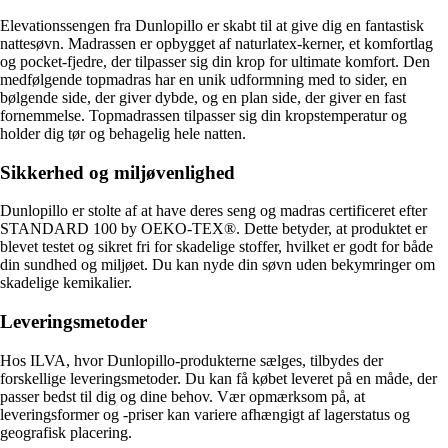
Elevationssengen fra Dunlopillo er skabt til at give dig en fantastisk
nattesøvn. Madrassen er opbygget af naturlatex-kerner, et komfortlag
og pocket-fjedre, der tilpasser sig din krop for ultimate komfort. Den
medfølgende topmadras har en unik udformning med to sider, en
bølgende side, der giver dybde, og en plan side, der giver en fast
fornemmelse. Topmadrassen tilpasser sig din kropstemperatur og
holder dig tør og behagelig hele natten.
Sikkerhed og miljøvenlighed
Dunlopillo er stolte af at have deres seng og madras certificeret efter
STANDARD 100 by OEKO-TEX®. Dette betyder, at produktet er
blevet testet og sikret fri for skadelige stoffer, hvilket er godt for både
din sundhed og miljøet. Du kan nyde din søvn uden bekymringer om
skadelige kemikalier.
Leveringsmetoder
Hos ILVA, hvor Dunlopillo-produkterne sælges, tilbydes der
forskellige leveringsmetoder. Du kan få købet leveret på en måde, der
passer bedst til dig og dine behov. Vær opmærksom på, at
leveringsformer og -priser kan variere afhængigt af lagerstatus og
geografisk placering.