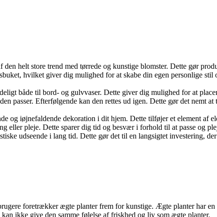
 af den helt store trend med tørrede og kunstige blomster. Dette gør pro
ket, hvilket giver dig mulighed for at skabe din egen personlige stil og 
deligt både til bord- og gulvvaser. Dette giver dig mulighed for at place
den passer. Efterfølgende kan den rettes ud igen. Dette gør det nemt at 
 og iøjnefaldende dekoration i dit hjem. Dette tilføjer et element af ele
 eller pleje. Dette sparer dig tid og besvær i forhold til at passe og ple
stiske udseende i lang tid. Dette gør det til en langsigtet investering, d
ugere foretrækker ægte planter frem for kunstige. Ægte planter har en n
e kan ikke give den samme følelse af friskhed og liv som ægte planter.