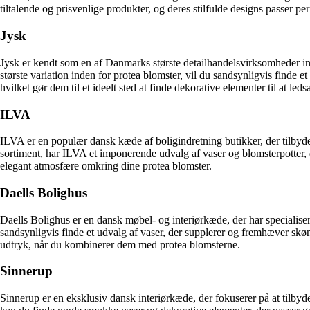
tiltalende og prisvenlige produkter, og deres stilfulde designs passer pe
Jysk
Jysk er kendt som en af Danmarks største detailhandelsvirksomheder ind
største variation inden for protea blomster, vil du sandsynligvis finde e
hvilket gør dem til et ideelt sted at finde dekorative elementer til at led
ILVA
ILVA er en populær dansk kæde af boligindretning butikker, der tilbyder 
sortiment, har ILVA et imponerende udvalg af vaser og blomsterpotter, de
elegant atmosfære omkring dine protea blomster.
Daells Bolighus
Daells Bolighus er en dansk møbel- og interiørkæde, der har specialisere
sandsynligvis finde et udvalg af vaser, der supplerer og fremhæver skønhe
udtryk, når du kombinerer dem med protea blomsterne.
Sinnerup
Sinnerup er en eksklusiv dansk interiørkæde, der fokuserer på at tilbyd