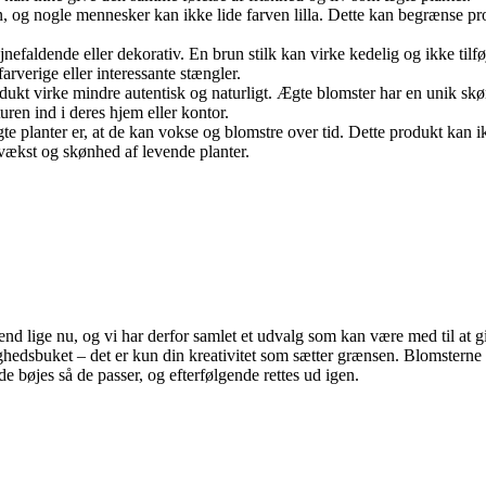
n, og nogle mennesker kan ikke lide farven lilla. Dette kan begrænse pro
iøjnefaldende eller dekorativ. En brun stilk kan virke kedelig og ikke tilf
rverige eller interessante stængler.
odukt virke mindre autentisk og naturligt. Ægte blomster har en unik sk
uren ind i deres hjem eller kontor.
te planter er, at de kan vokse og blomstre over tid. Dette produkt kan
vækst og skønhed af levende planter.
rend lige nu, og vi har derfor samlet et udvalg som kan være med til at
ghedsbuket – det er kun din kreativitet som sætter grænsen. Blomsterne f
e bøjes så de passer, og efterfølgende rettes ud igen.