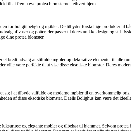
rfekt til at fremhæve protea blomsterne i ethvert hjem.
en for boligtilbehør og møbler. De tilbyder forskellige produkter til 
t udvalg af vaser og potter, der passer til deres unikke design og stil. J
sage dine protea blomster.
et bredt udvalg af stilfulde møbler og dekorative elementer til alle rum
r ville være perfekte til at vise disse eksotiske blomster. Deres moderne
t sig i at tilbyde stilfulde og moderne møbler til en overkommelig pris.
den af disse eksotiske blomster. Daells Bolighus kan være det ideelle ste
e luksuriøse og elegante møbler og tilbehør til hjemmet. Selvom protea 