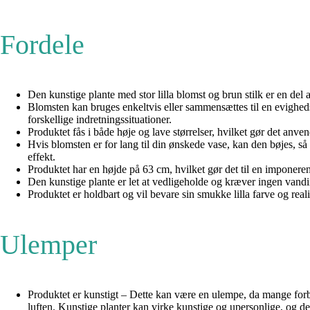
Fordele
Den kunstige plante med stor lilla blomst og brun stilk er en del
Blomsten kan bruges enkeltvis eller sammensættes til en evighedsbu
forskellige indretningssituationer.
Produktet fås i både høje og lave størrelser, hvilket gør det anven
Hvis blomsten er for lang til din ønskede vase, kan den bøjes, så 
effekt.
Produktet har en højde på 63 cm, hvilket gør det til en imponerende
Den kunstige plante er let at vedligeholde og kræver ingen vanding
Produktet er holdbart og vil bevare sin smukke lilla farve og reali
Ulemper
Produktet er kunstigt – Dette kan være en ulempe, da mange forbr
luften. Kunstige planter kan virke kunstige og upersonlige, og d