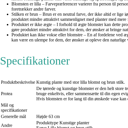
Blomsten er lilla – Farvepræferencer varierer fra person til perso
foretrækker andre farver.
Stilken er brun – Brun er en neutral farve, der ikke altid er lige 
produktet mindre attraktivt sammenlignet med planter med mere fa
Produktet er ikke ægte – I forhold til ægte blomster kan dette pr
gøre produktet mindre attraktivt for dem, der ønsker at bringe nat
Produktet kan ikke vokse eller blomstre – En af fordelene ved æg
kan være en ulempe for dem, der ønsker at opleve den naturlige 
Specifikationer
Produktbeskrivelse
Kunstig plante med stor lilla blomst og brun stilk.
De tørrede og kunstige blomster er den helt store t
Protea
bruge enkeltvis, eller sammensætte til din egen evi
Hvis blomsten er for lang til din ønskede vase kan d
Mål og
specifikationer
Generelle mål
Højde 63 cm
Produkttype Kunstige planter
Andre
Farve Lilla blomst og brun stilk