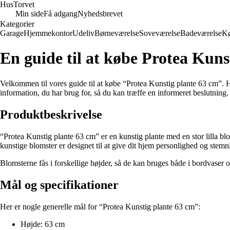
Hus
Torvet
Min side
Få adgang
Nyhedsbrevet
Kategorier
Garage
Hjemmekontor
Udeliv
Børneværelse
Soveværelse
Badeværelse
K
En guide til at købe Protea Kuns
Velkommen til vores guide til at købe “Protea Kunstig plante 63 cm”. Hvis
information, du har brug for, så du kan træffe en informeret beslutning.
Produktbeskrivelse
“Protea Kunstig plante 63 cm” er en kunstig plante med en stor lilla bl
kunstige blomster er designet til at give dit hjem personlighed og stem
Blomsterne fås i forskellige højder, så de kan bruges både i bordvaser o
Mål og specifikationer
Her er nogle generelle mål for “Protea Kunstig plante 63 cm”:
Højde: 63 cm