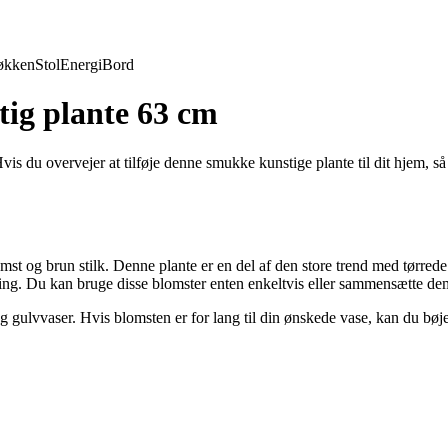
økken
Stol
Energi
Bord
tig plante 63 cm
 du overvejer at tilføje denne smukke kunstige plante til dit hjem, så er
omst og brun stilk. Denne plante er en del af den store trend med tørred
ning. Du kan bruge disse blomster enten enkeltvis eller sammensætte dem
g gulvvaser. Hvis blomsten er for lang til din ønskede vase, kan du bøje