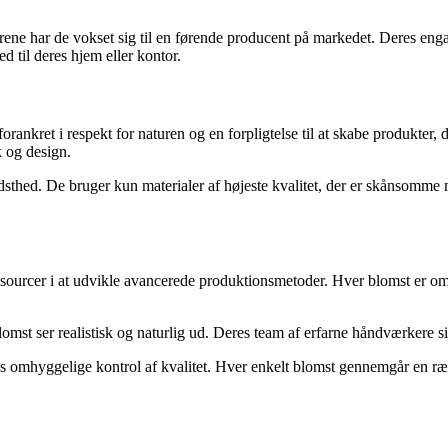
e har de vokset sig til en førende producent på markedet. Deres engage
ed til deres hjem eller kontor.
orankret i respekt for naturen og en forpligtelse til at skabe produkter, 
k og design.
sthed. De bruger kun materialer af højeste kvalitet, der er skånsomme
ssourcer i at udvikle avancerede produktionsmetoder. Hver blomst er om
blomst ser realistisk og naturlig ud. Deres team af erfarne håndværkere si
 omhyggelige kontrol af kvalitet. Hver enkelt blomst gennemgår en rækk