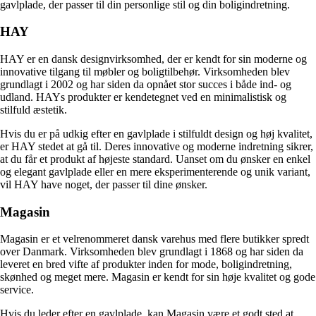
gavlplade, der passer til din personlige stil og din boligindretning.
HAY
HAY er en dansk designvirksomhed, der er kendt for sin moderne og
innovative tilgang til møbler og boligtilbehør. Virksomheden blev
grundlagt i 2002 og har siden da opnået stor succes i både ind- og
udland. HAYs produkter er kendetegnet ved en minimalistisk og
stilfuld æstetik.
Hvis du er på udkig efter en gavlplade i stilfuldt design og høj kvalitet,
er HAY stedet at gå til. Deres innovative og moderne indretning sikrer,
at du får et produkt af højeste standard. Uanset om du ønsker en enkel
og elegant gavlplade eller en mere eksperimenterende og unik variant,
vil HAY have noget, der passer til dine ønsker.
Magasin
Magasin er et velrenommeret dansk varehus med flere butikker spredt
over Danmark. Virksomheden blev grundlagt i 1868 og har siden da
leveret en bred vifte af produkter inden for mode, boligindretning,
skønhed og meget mere. Magasin er kendt for sin høje kvalitet og gode
service.
Hvis du leder efter en gavlplade, kan Magasin være et godt sted at