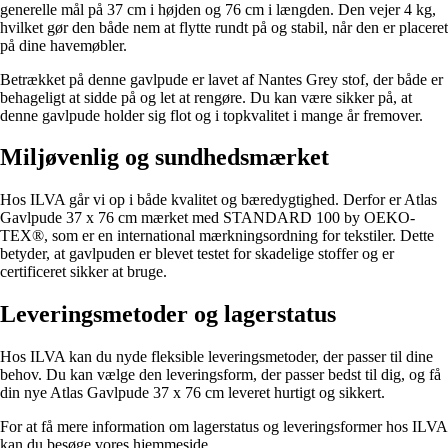
generelle mål på 37 cm i højden og 76 cm i længden. Den vejer 4 kg,
hvilket gør den både nem at flytte rundt på og stabil, når den er placeret
på dine havemøbler.
Betrækket på denne gavlpude er lavet af Nantes Grey stof, der både er
behageligt at sidde på og let at rengøre. Du kan være sikker på, at
denne gavlpude holder sig flot og i topkvalitet i mange år fremover.
Miljøvenlig og sundhedsmærket
Hos ILVA går vi op i både kvalitet og bæredygtighed. Derfor er Atlas
Gavlpude 37 x 76 cm mærket med STANDARD 100 by OEKO-
TEX®, som er en international mærkningsordning for tekstiler. Dette
betyder, at gavlpuden er blevet testet for skadelige stoffer og er
certificeret sikker at bruge.
Leveringsmetoder og lagerstatus
Hos ILVA kan du nyde fleksible leveringsmetoder, der passer til dine
behov. Du kan vælge den leveringsform, der passer bedst til dig, og få
din nye Atlas Gavlpude 37 x 76 cm leveret hurtigt og sikkert.
For at få mere information om lagerstatus og leveringsformer hos ILVA
kan du besøge vores hjemmeside.