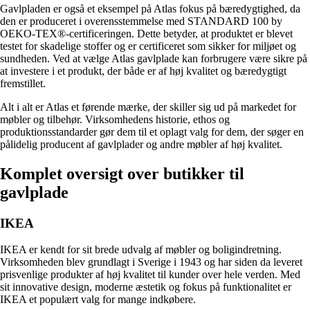
Gavlpladen er også et eksempel på Atlas fokus på bæredygtighed, da
den er produceret i overensstemmelse med STANDARD 100 by
OEKO-TEX®-certificeringen. Dette betyder, at produktet er blevet
testet for skadelige stoffer og er certificeret som sikker for miljøet og
sundheden. Ved at vælge Atlas gavlplade kan forbrugere være sikre på
at investere i et produkt, der både er af høj kvalitet og bæredygtigt
fremstillet.
Alt i alt er Atlas et førende mærke, der skiller sig ud på markedet for
møbler og tilbehør. Virksomhedens historie, ethos og
produktionsstandarder gør dem til et oplagt valg for dem, der søger en
pålidelig producent af gavlplader og andre møbler af høj kvalitet.
Komplet oversigt over butikker til
gavlplade
IKEA
IKEA er kendt for sit brede udvalg af møbler og boligindretning.
Virksomheden blev grundlagt i Sverige i 1943 og har siden da leveret
prisvenlige produkter af høj kvalitet til kunder over hele verden. Med
sit innovative design, moderne æstetik og fokus på funktionalitet er
IKEA et populært valg for mange indkøbere.