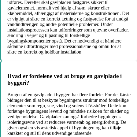
udføres. Derefter skal gavlpladen fastgøres sikkert til
gavlelementet, normalt ved hjælp af søm, skruer eller
klæbemiddel, afhængigt af materialerne og konstruktionen. Det
er vigtigt at sikre en korrekt tætning og fastgørelse for at undgå
vandindtrængen og andre potentielle problemer. Under
installationsprocessen kan udfordringer som ujævne overflader,
ændring i vejret og tilpasning til forskellige
bygningskomponenter opstå. Det er nødvendigt at håndtere
sådanne udfordringer med professionalisme og omhu for at
sikre en korrekt og holdbar installation.
Hvad er fordelene ved at bruge en gavlplade i
byggeri?
Brugen af en gavlplade i byggeri har flere fordele. For det første
bidrager den til at beskytte bygningens struktur mod forskellige
elementer som regn, sne, vind og solens UV-stråler. Dette kan
forlænge bygningens levetid og mindske risikoen for skader og
vedligeholdelse. Gavlplader kan også forbedre bygningens
isoleringsevne ved at reducere varmetab og energiforbrug. De
giver også en vis æstetisk appel til bygningen og kan tilføje
karakter og stil til dens udvendige udseende.