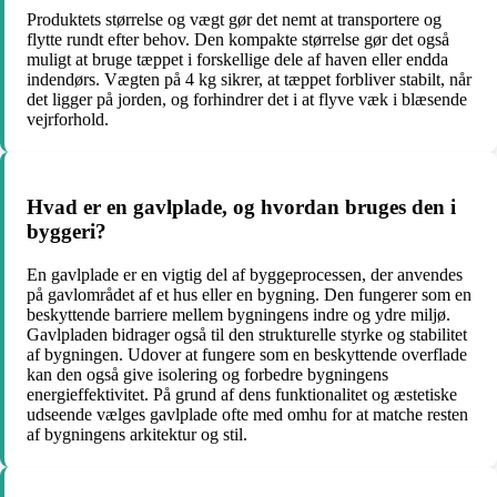
Produktets størrelse og vægt gør det nemt at transportere og
flytte rundt efter behov. Den kompakte størrelse gør det også
muligt at bruge tæppet i forskellige dele af haven eller endda
indendørs. Vægten på 4 kg sikrer, at tæppet forbliver stabilt, når
det ligger på jorden, og forhindrer det i at flyve væk i blæsende
vejrforhold.
Hvad er en gavlplade, og hvordan bruges den i
byggeri?
En gavlplade er en vigtig del af byggeprocessen, der anvendes
på gavlområdet af et hus eller en bygning. Den fungerer som en
beskyttende barriere mellem bygningens indre og ydre miljø.
Gavlpladen bidrager også til den strukturelle styrke og stabilitet
af bygningen. Udover at fungere som en beskyttende overflade
kan den også give isolering og forbedre bygningens
energieffektivitet. På grund af dens funktionalitet og æstetiske
udseende vælges gavlplade ofte med omhu for at matche resten
af bygningens arkitektur og stil.