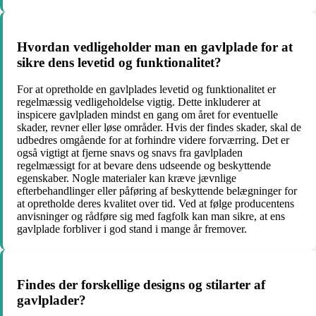
Hvordan vedligeholder man en gavlplade for at
sikre dens levetid og funktionalitet?
For at opretholde en gavlplades levetid og funktionalitet er
regelmæssig vedligeholdelse vigtig. Dette inkluderer at
inspicere gavlpladen mindst en gang om året for eventuelle
skader, revner eller løse områder. Hvis der findes skader, skal de
udbedres omgående for at forhindre videre forværring. Det er
også vigtigt at fjerne snavs og snavs fra gavlpladen
regelmæssigt for at bevare dens udseende og beskyttende
egenskaber. Nogle materialer kan kræve jævnlige
efterbehandlinger eller påføring af beskyttende belægninger for
at opretholde deres kvalitet over tid. Ved at følge producentens
anvisninger og rådføre sig med fagfolk kan man sikre, at ens
gavlplade forbliver i god stand i mange år fremover.
Findes der forskellige designs og stilarter af
gavlplader?