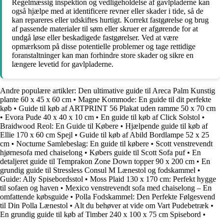
Regelmæssig inspektion og vedligeholdelse af gavlpladerne kan
også hjælpe med at identificere revner eller skader i tide, så de
kan repareres eller udskiftes hurtigt. Korrekt fastgørelse og brug
af passende materialer til søm eller skruer er afgørende for at
undgå løse eller beskadigede fastgørelser. Ved at være
opmærksom på disse potentielle problemer og tage rettidige
foranstaltninger kan man forhindre store skader og sikre en
længere levetid for gavlpladerne.
Andre populære artikler:
Den ultimative guide til Areca Palm Kunstig
plante 60 x 45 x 60 cm
•
Magne Kommode: En guide til dit perfekte
køb
•
Guide til køb af ARTPRINT 56 Plakat uden ramme 50 x 70 cm
•
Evora Pude 40 x 40 x 10 cm
•
En guide til køb af Click Solstol
•
Braidwood Reol: En Guide til Købere
•
Hjælpende guide til køb af
Ellie 170 x 60 cm Spejl
•
Guide til køb af Abild Bordlampe 52 x 25
cm
•
Nocturne Samlebeslag: En guide til købere
•
Scott venstrevendt
hjørnesofa med chaiselong
•
Købers guide til Scott Sofa puf
•
En
detaljeret guide til Temprakon Zone Down topper 90 x 200 cm
•
En
grundig guide til Stressless Consul M Lænestol og fodskammel
•
Guide: Ally Spisebordsstol
•
Moss Plaid 130 x 170 cm: Perfekt hygge
til sofaen og haven
•
Mexico venstrevendt sofa med chaiselong – En
omfattende købsguide
•
Polla Fodskammel: Den Perfekte Følgesvend
til Din Polla Lænestol
•
Alt du behøver at vide om Vart Pudebetræk
•
En grundig guide til køb af Timber 240 x 100 x 75 cm Spisebord
•