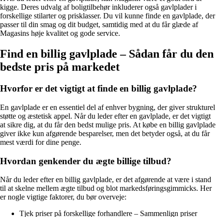
kigge. Deres udvalg af boligtilbehør inkluderer også gavlplader i
forskellige stilarter og prisklasser. Du vil kunne finde en gavlplade, der
passer til din smag og dit budget, samtidig med at du får glæde af
Magasins høje kvalitet og gode service.
Find en billig gavlplade – Sådan får du den
bedste pris på markedet
Hvorfor er det vigtigt at finde en billig gavlplade?
En gavlplade er en essentiel del af enhver bygning, der giver strukturel
støtte og æstetisk appel. Når du leder efter en gavlplade, er det vigtigt
at sikre dig, at du får den bedst mulige pris. At købe en billig gavlplade
giver ikke kun afgørende besparelser, men det betyder også, at du får
mest værdi for dine penge.
Hvordan genkender du ægte billige tilbud?
Når du leder efter en billig gavlplade, er det afgørende at være i stand
til at skelne mellem ægte tilbud og blot markedsføringsgimmicks. Her
er nogle vigtige faktorer, du bør overveje:
Tjek priser på forskellige forhandlere – Sammenlign priser