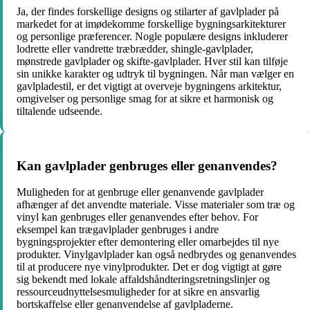
Ja, der findes forskellige designs og stilarter af gavlplader på
markedet for at imødekomme forskellige bygningsarkitekturer
og personlige præferencer. Nogle populære designs inkluderer
lodrette eller vandrette træbrædder, shingle-gavlplader,
mønstrede gavlplader og skifte-gavlplader. Hver stil kan tilføje
sin unikke karakter og udtryk til bygningen. Når man vælger en
gavlpladestil, er det vigtigt at overveje bygningens arkitektur,
omgivelser og personlige smag for at sikre et harmonisk og
tiltalende udseende.
Kan gavlplader genbruges eller genanvendes?
Muligheden for at genbruge eller genanvende gavlplader
afhænger af det anvendte materiale. Visse materialer som træ og
vinyl kan genbruges eller genanvendes efter behov. For
eksempel kan trægavlplader genbruges i andre
bygningsprojekter efter demontering eller omarbejdes til nye
produkter. Vinylgavlplader kan også nedbrydes og genanvendes
til at producere nye vinylprodukter. Det er dog vigtigt at gøre
sig bekendt med lokale affaldshåndteringsretningslinjer og
ressourceudnyttelsesmuligheder for at sikre en ansvarlig
bortskaffelse eller genanvendelse af gavlpladerne.