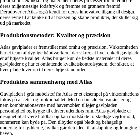
produktionsteknikker og materialer i deres processer for at reducere
deres miljømæssige fodaftryk og fremme en grønnere fremtid.
Derudover er Atlas også kendt for deres innovative tilgang til design,
deres evne til at tænke ud af boksen og skabe produkter, der skiller sig
ud på markedet.
Produktionsmetoder: Kvalitet og præcision
Atlas gavlplader er fremstillet med omhu og præcision. Virksomheden
har et team af dygtige håndværkere, der sikrer, at hver enkelt gavlplade
er af højeste kvalitet. Atlas bruger kun de bedste materialer til deres
gavlplader og har et omfattende kvalitetskontrolsystem, der sikrer, at
hver plade lever op til deres høje standarder.
Produktets sammenhæng med Atlas
Gavlpladen i gråt møbelstof fra Atlas er et eksempel på virksomhedens
fokus på æstetik og funktionalitet. Med en fin sildebensmønster og
nem kombinationsevne med havemøbler, tilføjer gavlpladen
personlighed og hygge til ethvert udendørs rum. Atlas gavlplade er
designet til at være holdbar og kan modstå de forskellige vejrforhold,
sommeren kan byde på. Den tilbyder også blødt og behageligt
underlag for fødderne, hvilket gør den ideel til afslapning og lounging i
haven.