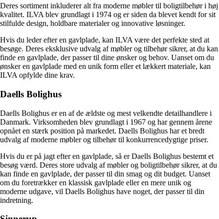
Deres sortiment inkluderer alt fra moderne møbler til boligtilbehør i høj
kvalitet. ILVA blev grundlagt i 1974 og er siden da blevet kendt for sit
stilfulde design, holdbare materialer og innovative løsninger.
Hvis du leder efter en gavlplade, kan ILVA være det perfekte sted at
besøge. Deres eksklusive udvalg af møbler og tilbehør sikrer, at du kan
finde en gavlplade, der passer til dine ønsker og behov. Uanset om du
ønsker en gavlplade med en unik form eller et lækkert materiale, kan
ILVA opfylde dine krav.
Daells Bolighus
Daells Bolighus er en af de ældste og mest velkendte detailhandlere i
Danmark. Virksomheden blev grundlagt i 1967 og har gennem årene
opnået en stærk position på markedet. Daells Bolighus har et bredt
udvalg af moderne møbler og tilbehør til konkurrencedygtige priser.
Hvis du er på jagt efter en gavlplade, så er Daells Bolighus bestemt et
besøg værd. Deres store udvalg af møbler og boligtilbehør sikrer, at du
kan finde en gavlplade, der passer til din smag og dit budget. Uanset
om du foretrækker en klassisk gavlplade eller en mere unik og
moderne udgave, vil Daells Bolighus have noget, der passer til din
indretning.
Sinnerup