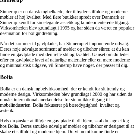
Sinnerup er en dansk møbelkæde, der tilbyder stilfulde og moderne
møbler af høj kvalitet. Med flere butikker spredt over Danmark er
Sinnerup kendt for sin elegante æstetik og kundeorienterede tilgang.
Virksomheden blev grundlagt i 1995 og har siden da været en populær
destination for boligindretning.
Når det kommer til gavlplader, har Sinnerup et imponerende udvalg.
Deres nøje udvalgte sortiment af møbler og tilbehør sikrer, at du kan
finde en gavlplade med den rette stil og kvalitet. Uanset om du leder
efter en gavlplade lavet af naturlige materialer eller en mere moderne
og minimalistisk udgave, vil Sinnerup have noget, der passer til dig.
Bolia
Bolia er en dansk møbelvirksomhed, der er kendt for sit trendy og
moderne design. Virksomheden blev grundlagt i 2000 og har siden da
opnået international anerkendelse for sin unikke tilgang til
møbelindustrien. Bolia fokuserer på bæredygtighed, kvalitet og
æstetik.
Hvis du ønsker at tilføje en gavlplade til dit hjem, skal du tage et kig
hos Bolia. Deres smukke udvalg af møbler og tilbehør er designet til at
skabe et stilfuldt og moderne hjem. Du vil nemt kunne finde en