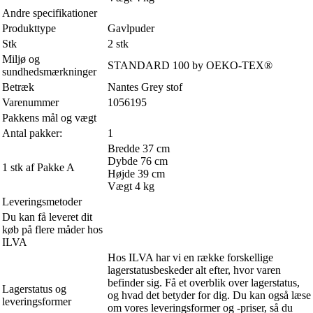
Andre specifikationer
Produkttype
Gavlpuder
Stk
2 stk
Miljø og
STANDARD 100 by OEKO-TEX®
sundhedsmærkninger
Betræk
Nantes Grey stof
Varenummer
1056195
Pakkens mål og vægt
Antal pakker:
1
Bredde 37 cm
Dybde 76 cm
1 stk af Pakke A
Højde 39 cm
Vægt 4 kg
Leveringsmetoder
Du kan få leveret dit
køb på flere måder hos
ILVA
Hos ILVA har vi en række forskellige
lagerstatusbeskeder alt efter, hvor varen
befinder sig. Få et overblik over lagerstatus,
Lagerstatus og
og hvad det betyder for dig. Du kan også læse
leveringsformer
om vores leveringsformer og -priser, så du