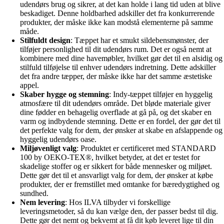
udendørs brug og sikrer, at det kan holde i lang tid uden at blive
beskadiget. Denne holdbarhed adskiller det fra konkurrerende
produkter, der måske ikke kan modstå elementerne på samme
måde.
Stilfuldt design
: Tæppet har et smukt sildebensmønster, der
tilføjer personlighed til dit udendørs rum. Det er også nemt at
kombinere med dine havemøbler, hvilket gør det til en alsidig og
stilfuld tilføjelse til enhver udendørs indretning. Dette adskiller
det fra andre tæpper, der måske ikke har det samme æstetiske
appel.
Skaber hygge og stemning
: Indy-tæppet tilføjer en hyggelig
atmosfære til dit udendørs område. Det bløde materiale giver
dine fødder en behagelig overflade at gå på, og det skaber en
varm og indbydende stemning. Dette er en fordel, der gør det til
det perfekte valg for dem, der ønsker at skabe en afslappende og
hyggelig udendørs oase.
Miljøvenligt valg
: Produktet er certificeret med STANDARD
100 by OEKO-TEX®, hvilket betyder, at det er testet for
skadelige stoffer og er sikkert for både mennesker og miljøet.
Dette gør det til et ansvarligt valg for dem, der ønsker at købe
produkter, der er fremstillet med omtanke for bæredygtighed og
sundhed.
Nem levering
: Hos ILVA tilbyder vi forskellige
leveringsmetoder, så du kan vælge den, der passer bedst til dig.
Dette gør det nemt og bekvemt at få dit køb leveret lige til din