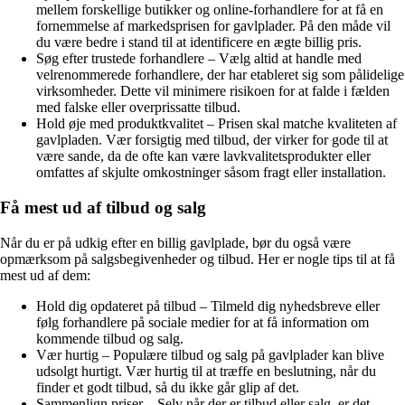
mellem forskellige butikker og online-forhandlere for at få en
fornemmelse af markedsprisen for gavlplader. På den måde vil
du være bedre i stand til at identificere en ægte billig pris.
Søg efter trustede forhandlere – Vælg altid at handle med
velrenommerede forhandlere, der har etableret sig som pålidelige
virksomheder. Dette vil minimere risikoen for at falde i fælden
med falske eller overprissatte tilbud.
Hold øje med produktkvalitet – Prisen skal matche kvaliteten af
gavlpladen. Vær forsigtig med tilbud, der virker for gode til at
være sande, da de ofte kan være lavkvalitetsprodukter eller
omfattes af skjulte omkostninger såsom fragt eller installation.
Få mest ud af tilbud og salg
Når du er på udkig efter en billig gavlplade, bør du også være
opmærksom på salgsbegivenheder og tilbud. Her er nogle tips til at få
mest ud af dem:
Hold dig opdateret på tilbud – Tilmeld dig nyhedsbreve eller
følg forhandlere på sociale medier for at få information om
kommende tilbud og salg.
Vær hurtig – Populære tilbud og salg på gavlplader kan blive
udsolgt hurtigt. Vær hurtig til at træffe en beslutning, når du
finder et godt tilbud, så du ikke går glip af det.
Sammenlign priser – Selv når der er tilbud eller salg, er det