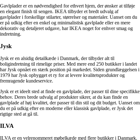
Gavlplader er en nødvendighed for ethvert hjem, der ønsker at tilføje
en elegant finish til sengen. IKEA tilbyder et bredt udvalg af
gavlplader i forskellige stilarter, størrelser og materialer. Uanset om du
er på udkig efter en enkel og minimalistisk gavlplade eller en mere
dekorativ og detaljeret udgave, har IKEA noget for enhver smag og
indretning.
Jysk
Jysk er en alsidig detailkæde i Danmark, der tilbyder alt til
boligindretning til rimelige priser. Med mere end 250 butikker i landet
har Jysk opnået en stærk position på markedet. Siden grundlæggelsen i
1979 har Jysk opbygget et ry for at levere kvalitetsprodukter og
fremragende kundeservice.
Jysk er et ideelt sted at finde en gavlplade, der passer til dine specifikke
behov. Deres brede udvalg af produkter sikrer, at du kan finde en
gavlplade af høj kvalitet, der passer til din stil og dit budget. Uanset om
du er på udkig efter en moderne eller klassisk gavlplade, er Jysk det
rigtige sted at gå til.
ILVA
ILVA er en velrenommeret møbelkæde med flere butikker i Danmark.