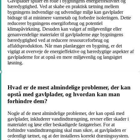
Gavlplader spiller en rolle i bygningens energieffektivitet og
bæredygtighed. Ved at skabe en praktisk tætning mellem
bygningens indvendige og udvendige miljø kan gavlplader
bidrage til at minimere varmetab og forbedre isoleringen. Dette
reducerer bygningens energiforbrug og potentiel
klimapåvirkning. Desuden kan valget af miljøvenlige eller
genanvendelige materialer til gavlpladerne øge bygningens
bæredygtighed ved at reducere ressourceforbrug og
affaldsproduktion. Når man planlægger en bygning, er det
vigtigt at overveje de energieffektive og bæredygtige aspekter af
gavlpladerne for at opnå en mere miljøvenlig og langsigtet
løsning.
Hvad er de mest almindelige problemer, der kan
opstå med gavlplader, og hvordan kan man
forhindre dem?
Nogle af de mest almindelige problemer, der kan opstå med
gavlplader, inkluderer vandindtrængning, revner eller skader i
materialet og løse eller beskadigede fastgørelser. For at
forhindre vandindtrængning skal man sikre, at gavlpladen er
ordentligt tætnet, og at der installeres korrekt dræningssystem.