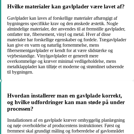
Hvilke materialer kan gavlplader være lavet af?
Gavlplader kan laves af forskellige materialer afhængigt af
bygningens specifikke krav og den ønskede æstetik. Nogle
almindelige materialer, der anvendes til at fremstille gavlplader,
omfatter træ, fibersement, vinyl og metal. Hver af disse
materialer har forskellige egenskaber og fordele. Trægavlplader
kan give en varm og naturlig fornemmelse, mens
fibersementgavlplader er kendt for at være slidstærke og
vejrbestandige. Vinylgavlplader er generelt mere
overkommelige og kræver minimal vedligeholdelse, mens
metalklapplader kan tilføje et moderne og strømlinet udseende
til bygningen.
Hvordan installerer man en gavlplade korrekt,
og hvilke udfordringer kan man støde på under
processen?
Installationen af en gavlplade kræver omhyggelig planlægning
og nøje overholdelse af producentens instruktioner. Først og
fremmest skal grundigt måling og forberedelse af gavlområdet