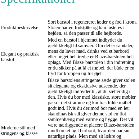
Sort barstol i regenereret læder og fod i krom.
Produktbeskrivelse
Stolen har en fodstøtte og kan justeres i
højden, så den passer til alle højborde.
Med en barstol i hjemmet indbyder du
øjeblikkeligt til samvær. Om det er samtaler,
mens du laver mad, drinks ved et barbord
Elegant og praktisk
eller noget helt tredje er Blaze-barstolen helt
barstol
oplagt. Med Blaze-barstolen i din indretning
er du sikker på at få et møbel, der både er en
fryd for kroppen og for øjet.
Blaze-barstolens stringente sæde giver stolen
sit elegante og eksklusive udseende, der
øjeblikkeligt indbyder til, at du sætter dig i
den. Hvis du bor med klassiske, store møbler
passer det stramme og kontrastfulde møbel
godt ind. Hvis du derimod bor med en let,
skandinavisk stil giver denne stol en flot
sammenhæng med varme og hygge. Det vil
være nærliggende at placere Blaze-barstolen
Moderne stil med
rundt om et højt barbord, hvor den har sin
stringens og klasse
naturlige plads. Men med sit lækre og