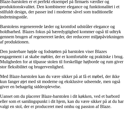
Blaze-barstolen er et perfekt eksempel på firmaets værdier og
produktionskvalitet. Den kombinerer elegance og funktionalitet i et
stilfuldt design, der passer ind i moderne såvel som traditionelle
indretningsstile.
Barstolens regenererede læder og kromfod udstråler elegance og
holdbarhed. Blazes fokus på bæredygtighed kommer også til udtryk
gennem brugen af regenereret læder, der reducerer miljøpåvirkningen
af ​​produktionen.
Den justerbare højde og fodstøtten på barstolen viser Blazes
engagement i at skabe møbler, der er komfortable og praktiske i brug.
Muligheden for at tilpasse stolen til forskellige højborde og rum giver
stor fleksibilitet og brugervenlighed.
Med Blaze-barstolen kan du være sikker på at få et møbel, der ikke
kun fanger øjet med sit moderne og eksklusive udseende, men også
giver en behagelig siddeoplevelse.
Uanset om du placerer Blaze-barstolen i dit køkken, ved et barbord
eller som et samlingspunkt i dit hjem, kan du være sikker på at du har
valgt en stol, der er produceret med omhu og passion af Blaze.