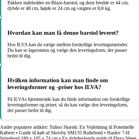
Pakken indeholder en Blaze-barstol, og dens bredde er 44 cm,
dybde er 48 cm, højde er 24 cm og vægten er 8,8 kg.
Hvordan kan man få denne barstol leveret?
Hos ILVA kan du vælge mellem forskellige leveringsmetoder.
Du kan se lagerstatus og vælge den leveringsform, der passer
bedst til dig.
Hvilken information kan man finde om
leveringsformer og -priser hos ILVA?
På ILVAs hjemmeside kan du finde information om forskellige
leveringsformer og priser, så du kan vælge den leveringsform,
der passer bedst til dig.
Andre populære artikler:
Tulino Skænk: En Vejledning til Potentielle
Købere
•
Guide til køb af Skovby SM135 Rullebord
•
Haslev 7-H
Spisebord 180 x 105 x 74 cm
•
En dybdegående guide til Flexa Sleep