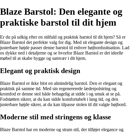
Blaze Barstol: Den elegante og
praktiske barstol til dit hjem
Er du på udkig efter en stilfuld og praktisk barstol til dit hjem? Så er
Blaze Barstol det perfekte valg for dig. Med sit elegante design og
justerbare højde passer denne barstol til enhver højbordssituation. Lad
os dykke ned i detaljerne og se hvorfor Blaze Barstol er det ideelle
møbel til at skabe hygge og samvær i dit hjem.
Elegant og praktisk design
Blaze Barstol er ikke blot en almindelig barstol. Den er elegant og
praktisk på samme tid. Med sin regenererede læderpolstring og
kromfod er denne stol både behagelig at sidde i og smuk at se på.
Fodstøtten sikrer, at du kan sidde komfortabelt i lang tid, og den
justerbare højde sikrer, at du kan tilpasse stolen til dit valgte højbord.
Moderne stil med stringens og klasse
Blaze Barstol har en moderne og stram stil, der tilføjer elegance og