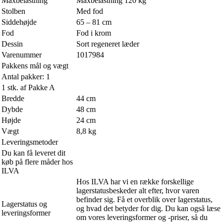
Maxbelastning
Maxbelastning 120 kg
Stolben
Med fod
Siddehøjde
65 – 81 cm
Fod
Fod i krom
Dessin
Sort regeneret læder
Varenummer
1017984
Pakkens mål og vægt
Antal pakker: 1
1 stk. af Pakke A
Bredde
44 cm
Dybde
48 cm
Højde
24 cm
Vægt
8,8 kg
Leveringsmetoder
Du kan få leveret dit
køb på flere måder hos
ILVA
Hos ILVA har vi en række forskellige
lagerstatusbeskeder alt efter, hvor varen
befinder sig. Få et overblik over lagerstatus,
Lagerstatus og
og hvad det betyder for dig. Du kan også læse
leveringsformer
om vores leveringsformer og -priser, så du