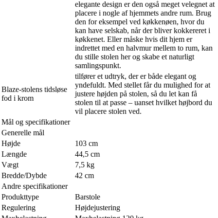
elegante design er den også meget velegnet at
placere i nogle af hjemmets andre rum. Brug
den for eksempel ved køkkenøen, hvor du
kan have selskab, når der bliver kokkereret i
køkkenet. Eller måske hvis dit hjem er
indrettet med en halvmur mellem to rum, kan
du stille stolen her og skabe et naturligt
samlingspunkt.
tilfører et udtryk, der er både elegant og
yndefuldt. Med stellet får du mulighed for at
Blaze-stolens tidsløse
justere højden på stolen, så du let kan få
fod i krom
stolen til at passe – uanset hvilket højbord du
vil placere stolen ved.
Mål og specifikationer
Generelle mål
Højde
103 cm
Længde
44,5 cm
Vægt
7,5 kg
Bredde/Dybde
42 cm
Andre specifikationer
Produkttype
Barstole
Regulering
Højdejustering