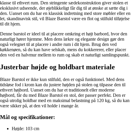
klasse til ethvert rum. Den stringente sædekonstruktion giver stolen et
eksklusivt udseende, der øjeblikkeligt får dig til at ønske at sætte dig i
den. Uanset om du har en klassisk indretning med store møbler eller en
let, skandinavisk stil, vil Blaze Barstol være en flot og stilfuld tilføjelse
til dit hjem.
Denne barstol er ideel til at placere omkring et højt barbord, hvor den
naturligt hører hjemme. Men dens lækre og elegante design gør den
også velegnet til at placere i andre rum i dit hjem. Brug den ved
køkkenøen, så du kan have selskab, mens du kokkererer, eller placer
den ved en halvmur mellem to rum og skab et naturligt samlingspunkt.
Justerbar højde og holdbart materiale
Blaze Barstol er ikke kun stilfuld, den er også funktionel. Med dens
tidsløse fod i krom kan du justere højden på stolen og tilpasse den til
ethvert højbord. Uanset om du har et traditionelt eller moderne
højbord, får du med Blaze Barstol en stol, der passer perfekt. Den er
også utrolig holdbar med en maksimal belastning på 120 kg, så du kan
være sikker på, at den vil holde i mange år.
Mål og specifikationer:
Højde: 103 cm