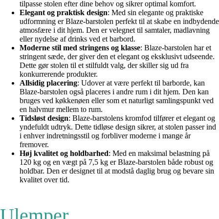
tilpasse stolen efter dine behov og sikrer optimal komfort.
Elegant og praktisk design
: Med sin elegante og praktiske
udformning er Blaze-barstolen perfekt til at skabe en indbydende
atmosfære i dit hjem. Den er velegnet til samtaler, madlavning
eller nydelse af drinks ved et barbord.
Moderne stil med stringens og klasse
: Blaze-barstolen har et
stringent sæde, der giver den et elegant og eksklusivt udseende.
Dette gør stolen til et stilfuldt valg, der skiller sig ud fra
konkurrerende produkter.
Allsidig placering
: Udover at være perfekt til barborde, kan
Blaze-barstolen også placeres i andre rum i dit hjem. Den kan
bruges ved køkkenøen eller som et naturligt samlingspunkt ved
en halvmur mellem to rum.
Tidsløst design
: Blaze-barstolens kromfod tilfører et elegant og
yndefuldt udtryk. Dette tidløse design sikrer, at stolen passer ind
i enhver indretningsstil og forbliver moderne i mange år
fremover.
Høj kvalitet og holdbarhed
: Med en maksimal belastning på
120 kg og en vægt på 7,5 kg er Blaze-barstolen både robust og
holdbar. Den er designet til at modstå daglig brug og bevare sin
kvalitet over tid.
Ulemper