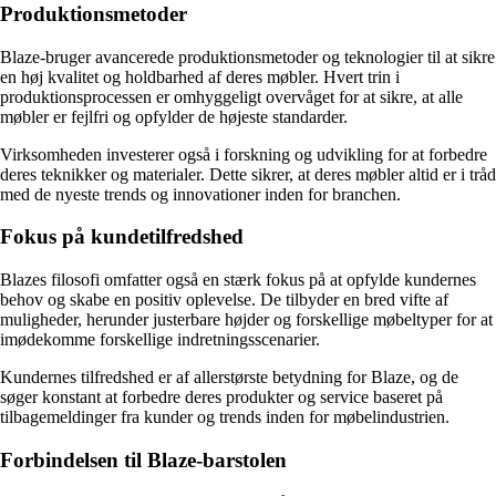
Produktionsmetoder
Blaze-bruger avancerede produktionsmetoder og teknologier til at sikre
en høj kvalitet og holdbarhed af deres møbler. Hvert trin i
produktionsprocessen er omhyggeligt overvåget for at sikre, at alle
møbler er fejlfri og opfylder de højeste standarder.
Virksomheden investerer også i forskning og udvikling for at forbedre
deres teknikker og materialer. Dette sikrer, at deres møbler altid er i tråd
med de nyeste trends og innovationer inden for branchen.
Fokus på kundetilfredshed
Blazes filosofi omfatter også en stærk fokus på at opfylde kundernes
behov og skabe en positiv oplevelse. De tilbyder en bred vifte af
muligheder, herunder justerbare højder og forskellige møbeltyper for at
imødekomme forskellige indretningsscenarier.
Kundernes tilfredshed er af allerstørste betydning for Blaze, og de
søger konstant at forbedre deres produkter og service baseret på
tilbagemeldinger fra kunder og trends inden for møbelindustrien.
Forbindelsen til Blaze-barstolen