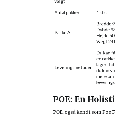
vægt
Antal pakker
1 stk.
Bredde 9
Dybde 9
Pakke A
Højde 50
Vægt 24 
Du kan få
en række 
lagerstat
Leveringsmetoder
du kan væ
mere om d
leverings
POE: En Holist
POE, også kendt som Poe F