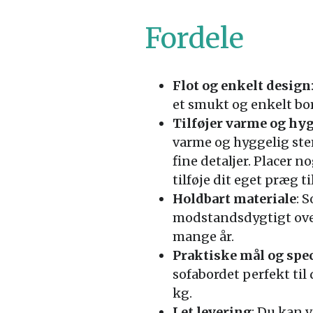
Fordele
Flot og enkelt design
et smukt og enkelt bor
Tilføjer varme og hy
varme og hyggelig stemn
fine detaljer. Placer n
tilføje dit eget præg t
Holdbart materiale
: 
modstandsdygtigt over f
mange år.
Praktiske mål og spe
sofabordet perfekt til 
kg.
Let levering
: Du kan 