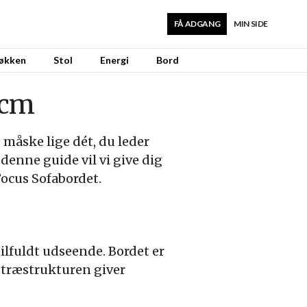
FÅ ADGANG
MIN SIDE
økken
Stol
Energi
Bord
 cm
 måske lige dét, du leder
 denne guide vil vi give dig
 Focus Sofabordet.
tilfuldt udseende. Bordet er
g træstrukturen giver