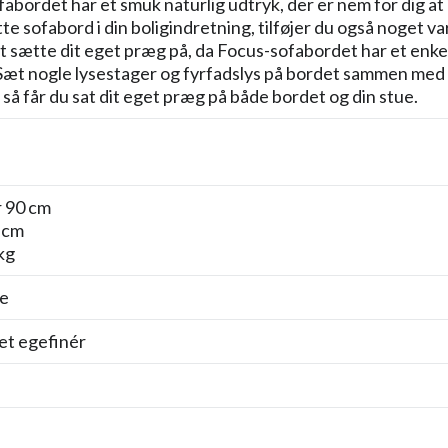
abordet har et smuk naturlig udtryk, der er nem for dig at
ette sofabord i din boligindretning, tilføjer du også noget
t sætte dit eget præg på, da Focus-sofabordet har et enke
 Sæt nogle lysestager og fyrfadslys på bordet sammen med
 så får du sat dit eget præg på både bordet og din stue.
 90 cm
 cm
kg
e
et egefinér