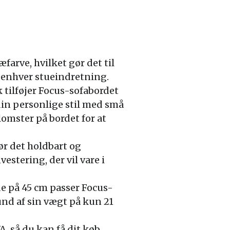
farve, hvilket gør det til
i enhver stueindretning.
 tilføjer Focus-sofabordet
 din personlige stil med små
lomster på bordet for at
gør det holdbart og
estering, der vil vare i
e på 45 cm passer Focus-
rund af sin vægt på kun 21
, så du kan få dit køb