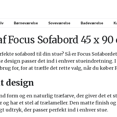
iv
Børneværelse
Soveværelse
Badeværelse
K
 af Focus Sofabord 45 x 90
rfekte sofabord til din stue? Så er Focus Sofabordet
kle design passer det ind i enhver stueindretning. I
brug for, for at træffe det rette valg, når du køber
lt design
d form og en naturlig træfarve, der giver det et s
r og har et stel af trælameller. Den matte finish o
t udtryk, der passer perfekt ind i enhver stue.