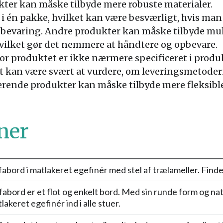
er kan måske tilbyde mere robuste materialer.
i én pakke, hvilket kan være besværligt, hvis man b
bevaring. Andre produkter kan måske tilbyde mulig
hvilket gør det nemmere at håndtere og opbevare.
r produktet er ikke nærmere specificeret i produ
t kan være svært at vurdere, om leveringsmetodern
erende produkter kan måske tilbyde mere fleksi
ner
abord i matlakeret egefinér med stel af trælameller. Find
abord er et flot og enkelt bord. Med sin runde form og na
lakeret egefinér ind i alle stuer.