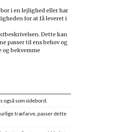
or i en lejlighed eller har
heden for at få leveret i
ktbeskrivelsen. Dette kan
e passer til ens behov og
ble og bekvemme
es også som sidebord.
turlige træfarve, passer dette