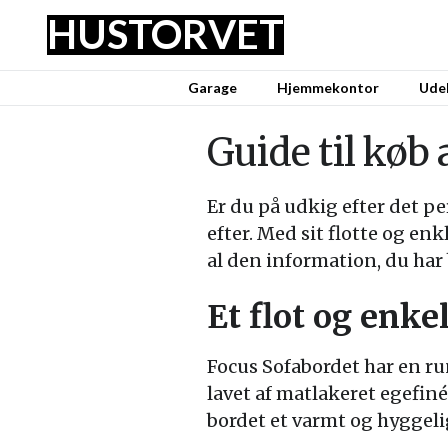
HUS
TORVET
Garage
Hjemmekontor
Udel
Guide til køb
Er du på udkig efter det pe
efter. Med sit flotte og en
al den information, du har 
Et flot og enke
Focus Sofabordet har en run
lavet af matlakeret egefiné
bordet et varmt og hyggelig