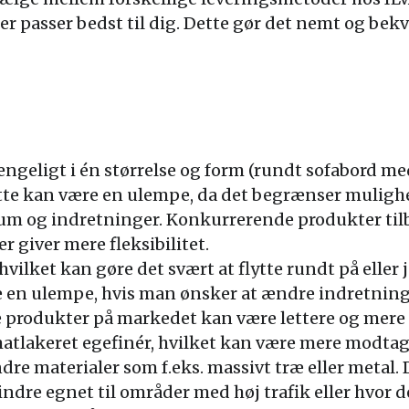
er passer bedst til dig. Dette gør det nemt og bekv
ængeligt i én størrelse og form (rundt sofabord m
ette kan være en ulempe, da det begrænser mulighe
 rum og indretninger. Konkurrerende produkter til
er giver mere fleksibilitet.
hvilket kan gøre det svært at flytte rundt på eller 
 en ulempe, hvis man ønsker at ændre indretningen
e produkter på markedet kan være lettere og mere 
matlakeret egefinér, hvilket kan være mere modtage
e materialer som f.eks. massivt træ eller metal.
dre egnet til områder med høj trafik eller hvor der