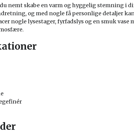
u nemt skabe en varm og hyggelig stemning i din s
indretning, og med nogle få personlige detaljer ka
lacer nogle lysestager, fyrfadslys og en smuk vase 
tmosfære.
kationer
de
egefinér
der