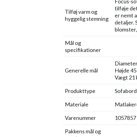
Focus-sof
tilføje d
Tilføj varm og
er nemt a
hyggelig stemning
detaljer.
blomster,
Mål og
specifikationer
Diameter
Generelle mål
Højde 45
Vægt 21 
Produkttype
Sofabord
Materiale
Matlaker
Varenummer
1057857
Pakkens mål og