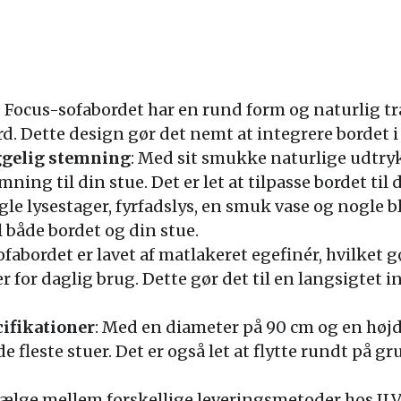
: Focus-sofabordet har en rund form og naturlig træ
d. Dette design gør det nemt at integrere bordet 
ggelig stemning
: Med sit smukke naturlige udtryk
ing til din stue. Det er let at tilpasse bordet til
ogle lysestager, fyrfadslys, en smuk vase og nogle b
il både bordet og din stue.
Sofabordet er lavet af matlakeret egefinér, hvilket 
or daglig brug. Dette gør det til en langsigtet inv
cifikationer
: Med en diameter på 90 cm og en højd
de fleste stuer. Det er også let at flytte rundt på g
vælge mellem forskellige leveringsmetoder hos ILVA