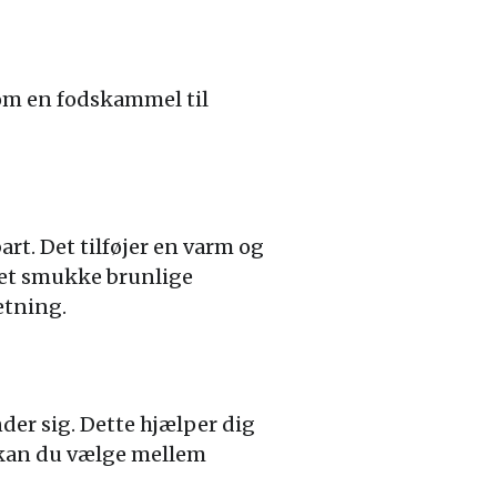
som en fodskammel til
rt. Det tilføjer en varm og
 Det smukke brunlige
etning.
nder sig. Dette hjælper dig
r kan du vælge mellem