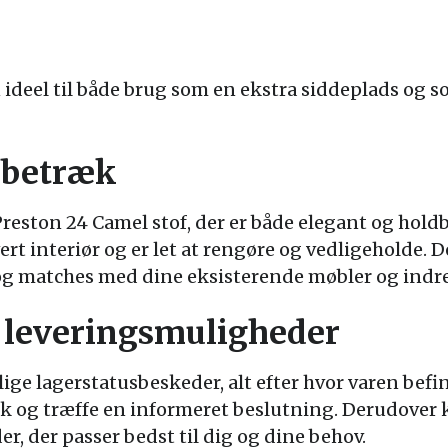
ideel til både brug som en ekstra siddeplads og 
fbetræk
reston 24 Camel stof, der er både elegant og holdba
ert interiør og er let at rengøre og vedligeholde.
g matches med dine eksisterende møbler og indr
 leveringsmuligheder
llige lagerstatusbeskeder, alt efter hvor varen befi
lik og træffe en informeret beslutning. Derudove
r, der passer bedst til dig og dine behov.