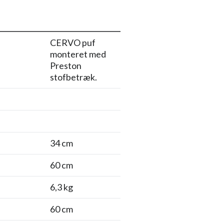
CERVO puf
monteret med
Preston
stofbetræk.
34 cm
60 cm
6,3 kg
60 cm