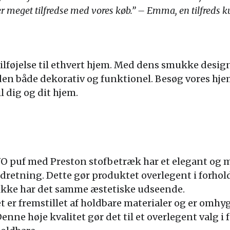
 er meget tilfredse med vores køb.” – Emma, en tilfreds 
tilføjelse til ethvert hjem. Med dens smukke desig
en både dekorativ og funktionel. Besøg vores hjem
l dig og dit hjem.
VO puf med Preston stofbetræk har et elegant og m
 indretning. Dette gør produktet overlegent i forho
ikke har det samme æstetiske udseende.
t er fremstillet af holdbare materialer og er omhy
enne høje kvalitet gør det til et overlegent valg i f