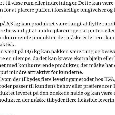
rt til visse rum eller indretninger. Dette kan være
or at placere puffen i forskellige omgivelser og 
.
på 6,3 kg kan produktet være tungt at flytte rund
e besværligt at ændre placeringen af puffen eller 
kurrerende produkter, der måske er lettere, kan
aktisk.
en vægt på 13,6 kg kan pakken være tung og besvæ
re en ulempe, da det kan kræve ekstra hjælp eller 
t med konkurrerende produkter, der måske har en
puf mindre attraktivt for kunderne.
elvom der tilbydes flere leveringsmetoder hos ILV
toder passer til kundens behov eller præferencer.
roduktet leveret på den ønskede måde og kan vær
dukter, der måske tilbyder flere fleksible leveri