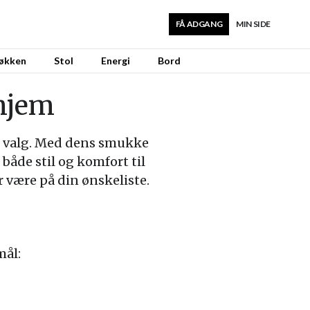
FÅ ADGANG
MIN SIDE
økken
Stol
Energi
Bord
 hjem
gte valg. Med dens smukke
både stil og komfort til
r være på din ønskeliste.
mål: