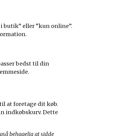
i butik” eller “kun online”.
formation.
asser bedst til din
hjemmeside.
l at foretage dit køb.
din indkøbskurv. Dette
også behagelig at sidde