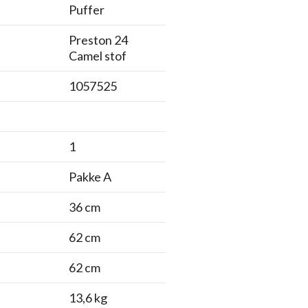
Puffer
Preston 24
Camel stof
1057525
1
Pakke A
36 cm
62 cm
62 cm
13,6 kg