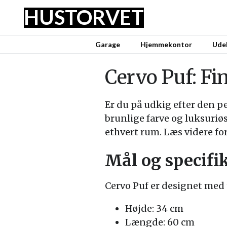
HUS
TORVET
Garage
Hjemmekontor
Udel
Cervo Puf: Fin
Er du på udkig efter den p
brunlige farve og luksuriø
ethvert rum. Læs videre for
Mål og specifi
Cervo Puf er designet med 
Højde: 34 cm
Længde: 60 cm