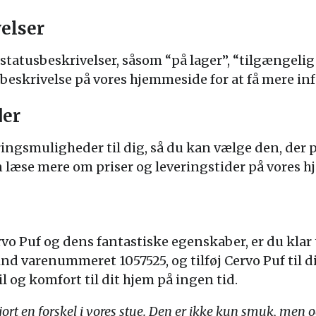
elser
rstatusbeskrivelser, såsom “på lager”, “tilgængelig 
eskrivelse på vores hjemmeside for at få mere in
der
eringsmuligheder til dig, så du kan vælge den, der p
 læse mere om priser og leveringstider på vores 
o Puf og dens fantastiske egenskaber, er du klar ti
nd varenummeret 1057525, og tilføj Cervo Puf til 
il og komfort til dit hjem på ingen tid.
jort en forskel i vores stue. Den er ikke kun smuk, men 