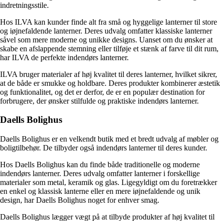
indretningsstile.
Hos ILVA kan kunder finde alt fra små og hyggelige lanterner til store
og iøjnefaldende lanterner. Deres udvalg omfatter klassiske lanterner
såvel som mere moderne og unikke designs. Uanset om du ønsker at
skabe en afslappende stemning eller tilføje et stænk af farve til dit rum,
har ILVA de perfekte indendørs lanterner.
ILVA bruger materialer af høj kvalitet til deres lanterner, hvilket sikrer,
at de både er smukke og holdbare. Deres produkter kombinerer æstetik
og funktionalitet, og det er derfor, de er en populær destination for
forbrugere, der ønsker stilfulde og praktiske indendørs lanterner.
Daells Bolighus
Daells Bolighus er en velkendt butik med et bredt udvalg af møbler og
boligtilbehør. De tilbyder også indendørs lanterner til deres kunder.
Hos Daells Bolighus kan du finde både traditionelle og moderne
indendørs lanterner. Deres udvalg omfatter lanterner i forskellige
materialer som metal, keramik og glas. Ligegyldigt om du foretrækker
en enkel og klassisk lanterne eller en mere iøjnefaldende og unik
design, har Daells Bolighus noget for enhver smag.
Daells Bolighus lægger vægt på at tilbyde produkter af høj kvalitet til