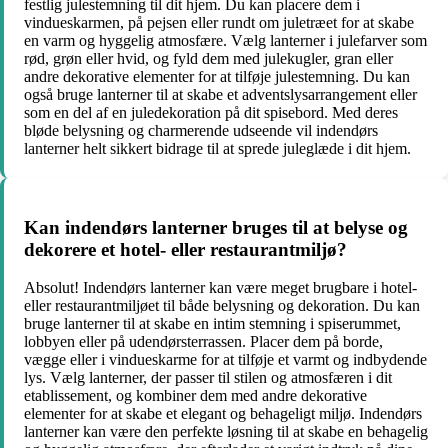
festlig julestemning til dit hjem. Du kan placere dem i
vindueskarmen, på pejsen eller rundt om juletræet for at skabe
en varm og hyggelig atmosfære. Vælg lanterner i julefarver som
rød, grøn eller hvid, og fyld dem med julekugler, gran eller
andre dekorative elementer for at tilføje julestemning. Du kan
også bruge lanterner til at skabe et adventslysarrangement eller
som en del af en juledekoration på dit spisebord. Med deres
bløde belysning og charmerende udseende vil indendørs
lanterner helt sikkert bidrage til at sprede juleglæde i dit hjem.
Kan indendørs lanterner bruges til at belyse og
dekorere et hotel- eller restaurantmiljø?
Absolut! Indendørs lanterner kan være meget brugbare i hotel-
eller restaurantmiljøet til både belysning og dekoration. Du kan
bruge lanterner til at skabe en intim stemning i spiserummet,
lobbyen eller på udendørsterrassen. Placer dem på borde,
vægge eller i vindueskarme for at tilføje et varmt og indbydende
lys. Vælg lanterner, der passer til stilen og atmosfæren i dit
etablissement, og kombiner dem med andre dekorative
elementer for at skabe et elegant og behageligt miljø. Indendørs
lanterner kan være den perfekte løsning til at skabe en behagelig