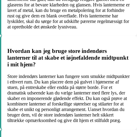
glasrens for at bevare klarheden og glansen. Hvis lanternerne er
lavet af metal, kan du bruge en metalpolering for at forhindre
rust og give dem en blank overflade. Hvis lanternerne har
lyskilder, skal du sørge for at udskifte pærerne regelmæssigt for
at opretholde det ønskede lysniveau.
Hvordan kan jeg bruge store indendørs
lanterner til at skabe et iøjnefaldende midtpunkt
i mit hjem?
Store indendørs lanterner kan fungere som smukke midtpunkter
i ethvert rum. Du kan placere dem på gulvet i hjørnerne af
stuen, på entreskabe eller endda på større borde. For et
dramatisk udseende kan du vælge lanterner med flere lys, der
skaber en imponerende glødende effekt. Du kan også prøve at
kombinere lanterner af forskellige størrelser og stilarter for at
skabe et unikt og personligt arrangement. Uanset hvordan du
bruger dem, vil de store indendørs lanterner helt sikkert
tiltrække opmærksomhed og give dit hjem et stilfuldt præg.