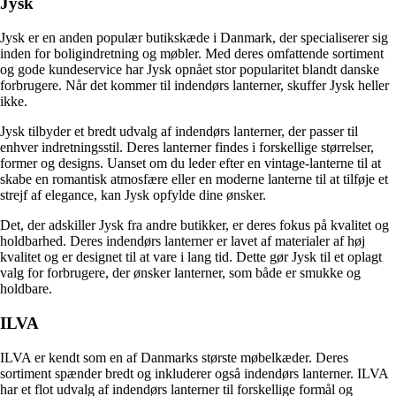
Jysk
Jysk er en anden populær butikskæde i Danmark, der specialiserer sig
inden for boligindretning og møbler. Med deres omfattende sortiment
og gode kundeservice har Jysk opnået stor popularitet blandt danske
forbrugere. Når det kommer til indendørs lanterner, skuffer Jysk heller
ikke.
Jysk tilbyder et bredt udvalg af indendørs lanterner, der passer til
enhver indretningsstil. Deres lanterner findes i forskellige størrelser,
former og designs. Uanset om du leder efter en vintage-lanterne til at
skabe en romantisk atmosfære eller en moderne lanterne til at tilføje et
strejf af elegance, kan Jysk opfylde dine ønsker.
Det, der adskiller Jysk fra andre butikker, er deres fokus på kvalitet og
holdbarhed. Deres indendørs lanterner er lavet af materialer af høj
kvalitet og er designet til at vare i lang tid. Dette gør Jysk til et oplagt
valg for forbrugere, der ønsker lanterner, som både er smukke og
holdbare.
ILVA
ILVA er kendt som en af Danmarks største møbelkæder. Deres
sortiment spænder bredt og inkluderer også indendørs lanterner. ILVA
har et flot udvalg af indendørs lanterner til forskellige formål og