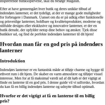
inspirerende butiksoplevelse, skal du besøge Magasin.
Efter at have gennemgået hver butik og deres unikke tilbud af
indendørs lanterner, er det tydeligt, at der er mange gode muligheder
for forbrugere i Danmark. Uanset om du er på udkig efter funktionelle
og prisvenlige lanterner, holdbare og kvalitetsprodukter, moderne og
stilfulde designs eller eksklusive og innovative lanterner, er der en
butik derude, der opfylder netop dine behov og ønsker. Tjek disse
butikker ud, og find de perfekte indendørs lanterner til dit hjem!
Hvordan man får en god pris på indendørs
lanterner
Introduktion
Indendørs lanterner er en fantastisk måde at tilføje charme og hygge til
ethvert rum i dit hjem. De skaber en varm atmosfære og tilføjer visuel
interesse. Men for at få maksimal værdi ud af dit køb er det vigtigt at
finde en lanterne til en god pris. I denne guide vil vi udforske, hvordan
du kan få en billig indendørs lanterne og udnytte tilbud optimalt.
Hvorfor er det vigtigt at få en lanterne til en billig
pris?