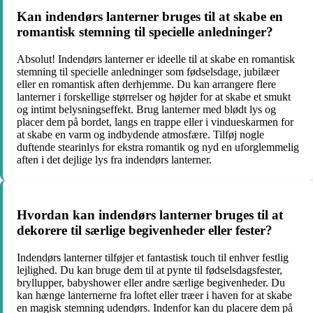
Kan indendørs lanterner bruges til at skabe en
romantisk stemning til specielle anledninger?
Absolut! Indendørs lanterner er ideelle til at skabe en romantisk
stemning til specielle anledninger som fødselsdage, jubilæer
eller en romantisk aften derhjemme. Du kan arrangere flere
lanterner i forskellige størrelser og højder for at skabe et smukt
og intimt belysningseffekt. Brug lanterner med blødt lys og
placer dem på bordet, langs en trappe eller i vindueskarmen for
at skabe en varm og indbydende atmosfære. Tilføj nogle
duftende stearinlys for ekstra romantik og nyd en uforglemmelig
aften i det dejlige lys fra indendørs lanterner.
Hvordan kan indendørs lanterner bruges til at
dekorere til særlige begivenheder eller fester?
Indendørs lanterner tilføjer et fantastisk touch til enhver festlig
lejlighed. Du kan bruge dem til at pynte til fødselsdagsfester,
bryllupper, babyshower eller andre særlige begivenheder. Du
kan hænge lanternerne fra loftet eller træer i haven for at skabe
en magisk stemning udendørs. Indenfor kan du placere dem på