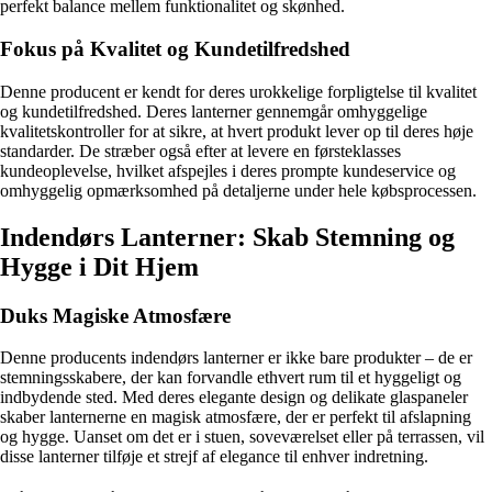
perfekt balance mellem funktionalitet og skønhed.
Fokus på Kvalitet og Kundetilfredshed
Denne producent er kendt for deres urokkelige forpligtelse til kvalitet
og kundetilfredshed. Deres lanterner gennemgår omhyggelige
kvalitetskontroller for at sikre, at hvert produkt lever op til deres høje
standarder. De stræber også efter at levere en førsteklasses
kundeoplevelse, hvilket afspejles i deres prompte kundeservice og
omhyggelig opmærksomhed på detaljerne under hele købsprocessen.
Indendørs Lanterner: Skab Stemning og
Hygge i Dit Hjem
Duks Magiske Atmosfære
Denne producents indendørs lanterner er ikke bare produkter – de er
stemningsskabere, der kan forvandle ethvert rum til et hyggeligt og
indbydende sted. Med deres elegante design og delikate glaspaneler
skaber lanternerne en magisk atmosfære, der er perfekt til afslapning
og hygge. Uanset om det er i stuen, soveværelset eller på terrassen, vil
disse lanterner tilføje et strejf af elegance til enhver indretning.