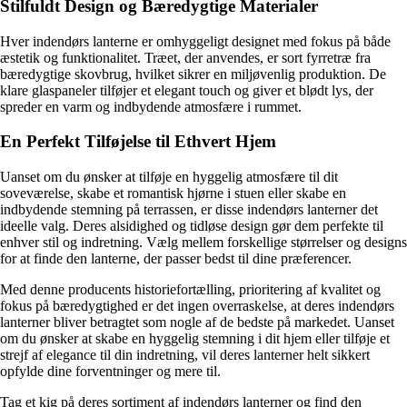
Stilfuldt Design og Bæredygtige Materialer
Hver indendørs lanterne er omhyggeligt designet med fokus på både
æstetik og funktionalitet. Træet, der anvendes, er sort fyrretræ fra
bæredygtige skovbrug, hvilket sikrer en miljøvenlig produktion. De
klare glaspaneler tilføjer et elegant touch og giver et blødt lys, der
spreder en varm og indbydende atmosfære i rummet.
En Perfekt Tilføjelse til Ethvert Hjem
Uanset om du ønsker at tilføje en hyggelig atmosfære til dit
soveværelse, skabe et romantisk hjørne i stuen eller skabe en
indbydende stemning på terrassen, er disse indendørs lanterner det
ideelle valg. Deres alsidighed og tidløse design gør dem perfekte til
enhver stil og indretning. Vælg mellem forskellige størrelser og designs
for at finde den lanterne, der passer bedst til dine præferencer.
Med denne producents historiefortælling, prioritering af kvalitet og
fokus på bæredygtighed er det ingen overraskelse, at deres indendørs
lanterner bliver betragtet som nogle af de bedste på markedet. Uanset
om du ønsker at skabe en hyggelig stemning i dit hjem eller tilføje et
strejf af elegance til din indretning, vil deres lanterner helt sikkert
opfylde dine forventninger og mere til.
Tag et kig på deres sortiment af indendørs lanterner og find den