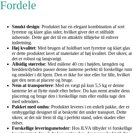
Fordele
Smukt design
: Produktet har en elegant kombination af sort
fyrretræ og klare glas sider, hvilket giver det et stilfuldt
udseende. Dette gør det til en attraktiv tilføjelse til enhver
indretning.
Høj kvalitet
: Med brugen af holdbart sort fyrretræ og klart glas
er dette produktet lavet af materialer af høj kvalitet. Det sikrer, at
det er robust og langvarigt.
Allsidig størrelse
: Med målene 40 cm i højden, længden og
bredden/dybden passer denne lanterne perfekt til forskellige rum
og områder i dit hjem. Den er ikke for stor eller for lille, hvilket
gør den nem at placere og bruge.
Nem at transportere
: Med en vægt på kun 5,5 kg er denne
lanterne let at flytte rundt efter behov. Du kan nemt ændre dens
placering og bruge den i forskellige rum eller endda tage den
med udendørs.
Pakket med omhu
: Produktet leveres i en enkelt pakke, der er
omhyggeligt designet til at beskytte det under transport. Dette
sikrer, at det når frem til dig i perfekt stand, uden skader eller
ridser.
Forskellige leveringsmetoder
: Hos ILVA tilbyder vi forskellige