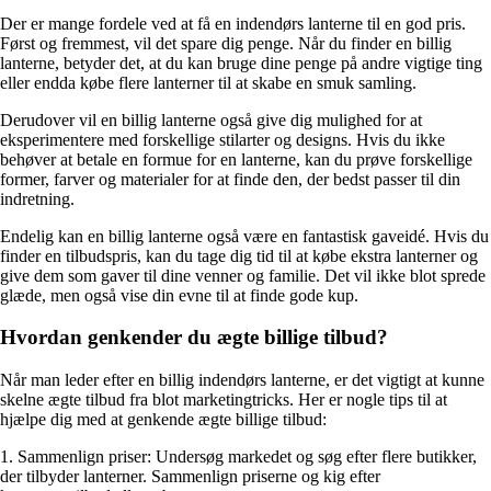
Der er mange fordele ved at få en indendørs lanterne til en god pris.
Først og fremmest, vil det spare dig penge. Når du finder en billig
lanterne, betyder det, at du kan bruge dine penge på andre vigtige ting
eller endda købe flere lanterner til at skabe en smuk samling.
Derudover vil en billig lanterne også give dig mulighed for at
eksperimentere med forskellige stilarter og designs. Hvis du ikke
behøver at betale en formue for en lanterne, kan du prøve forskellige
former, farver og materialer for at finde den, der bedst passer til din
indretning.
Endelig kan en billig lanterne også være en fantastisk gaveidé. Hvis du
finder en tilbudspris, kan du tage dig tid til at købe ekstra lanterner og
give dem som gaver til dine venner og familie. Det vil ikke blot sprede
glæde, men også vise din evne til at finde gode kup.
Hvordan genkender du ægte billige tilbud?
Når man leder efter en billig indendørs lanterne, er det vigtigt at kunne
skelne ægte tilbud fra blot marketingtricks. Her er nogle tips til at
hjælpe dig med at genkende ægte billige tilbud:
1. Sammenlign priser: Undersøg markedet og søg efter flere butikker,
der tilbyder lanterner. Sammenlign priserne og kig efter