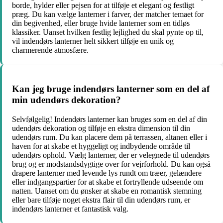
borde, hylder eller pejsen for at tilføje et elegant og festligt
præg. Du kan vælge lanterner i farver, der matcher temaet for
din begivenhed, eller bruge hvide lanterner som en tidløs
klassiker. Uanset hvilken festlig lejlighed du skal pynte op til,
vil indendørs lanterner helt sikkert tilføje en unik og
charmerende atmosfære.
Kan jeg bruge indendørs lanterner som en del af
min udendørs dekoration?
Selvfølgelig! Indendørs lanterner kan bruges som en del af din
udendørs dekoration og tilføje en ekstra dimension til din
udendørs rum. Du kan placere dem på terrassen, altanen eller i
haven for at skabe et hyggeligt og indbydende område til
udendørs ophold. Vælg lanterner, der er velegnede til udendørs
brug og er modstandsdygtige over for vejrforhold. Du kan også
drapere lanterner med levende lys rundt om træer, gelændere
eller indgangspartier for at skabe et fortryllende udseende om
natten. Uanset om du ønsker at skabe en romantisk stemning
eller bare tilføje noget ekstra flair til din udendørs rum, er
indendørs lanterner et fantastisk valg.