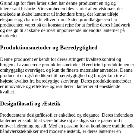
Grundlagt for flere årtier siden har denne producent en rig og
interessant historie. Virksomheden blev startet af en visionær, der
ønskede at skabe lanterner til indendørs brug, der kunne tilføje
elegance og charme til ethvert rum. Siden grundlæggelsen har
producenten været på en konstant rejse for at forfine deres håndværk
og design til at skabe de mest imponerende indendørs lanterner på
markedet.
Produktionsmetoder og Bæredygtighed
Denne producent er kendt for deres stringent kvalitetskontrol og
brugen af avancerede produktionsmetoder. Hvert trin i produktionen er
omhyggeligt overvåget, og kun de fineste materialer anvendes. Denne
producent er også dedikeret til bæredygtighed og bruger kun træ af
højeste kvalitet fra bæredygtige skovbrug. Deres produktionsmetoder
er innovative og effektive og resulterer i lanterner af enestående
kvalitet.
Designfilosofi og Æstetik
Producentens designfilosofi er enkelhed og elegance. Deres indendørs
lanterner er skabt til at være tidløse og alsidige, så de passer ind i
enhver indretning og stil. Med en passion for at kombinere traditionelle
håndværksteknikker med moderne æstetik, er deres lanterner en