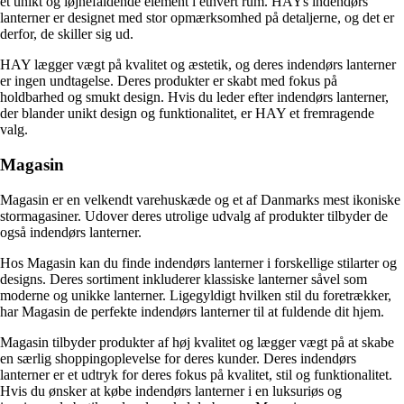
et unikt og iøjnefaldende element i ethvert rum. HAYs indendørs
lanterner er designet med stor opmærksomhed på detaljerne, og det er
derfor, de skiller sig ud.
HAY lægger vægt på kvalitet og æstetik, og deres indendørs lanterner
er ingen undtagelse. Deres produkter er skabt med fokus på
holdbarhed og smukt design. Hvis du leder efter indendørs lanterner,
der blander unikt design og funktionalitet, er HAY et fremragende
valg.
Magasin
Magasin er en velkendt varehuskæde og et af Danmarks mest ikoniske
stormagasiner. Udover deres utrolige udvalg af produkter tilbyder de
også indendørs lanterner.
Hos Magasin kan du finde indendørs lanterner i forskellige stilarter og
designs. Deres sortiment inkluderer klassiske lanterner såvel som
moderne og unikke lanterner. Ligegyldigt hvilken stil du foretrækker,
har Magasin de perfekte indendørs lanterner til at fuldende dit hjem.
Magasin tilbyder produkter af høj kvalitet og lægger vægt på at skabe
en særlig shoppingoplevelse for deres kunder. Deres indendørs
lanterner er et udtryk for deres fokus på kvalitet, stil og funktionalitet.
Hvis du ønsker at købe indendørs lanterner i en luksuriøs og