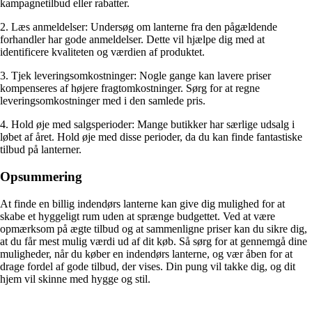
kampagnetilbud eller rabatter.
2. Læs anmeldelser: Undersøg om lanterne fra den pågældende
forhandler har gode anmeldelser. Dette vil hjælpe dig med at
identificere kvaliteten og værdien af produktet.
3. Tjek leveringsomkostninger: Nogle gange kan lavere priser
kompenseres af højere fragtomkostninger. Sørg for at regne
leveringsomkostninger med i den samlede pris.
4. Hold øje med salgsperioder: Mange butikker har særlige udsalg i
løbet af året. Hold øje med disse perioder, da du kan finde fantastiske
tilbud på lanterner.
Opsummering
At finde en billig indendørs lanterne kan give dig mulighed for at
skabe et hyggeligt rum uden at sprænge budgettet. Ved at være
opmærksom på ægte tilbud og at sammenligne priser kan du sikre dig,
at du får mest mulig værdi ud af dit køb. Så sørg for at gennemgå dine
muligheder, når du køber en indendørs lanterne, og vær åben for at
drage fordel af gode tilbud, der vises. Din pung vil takke dig, og dit
hjem vil skinne med hygge og stil.