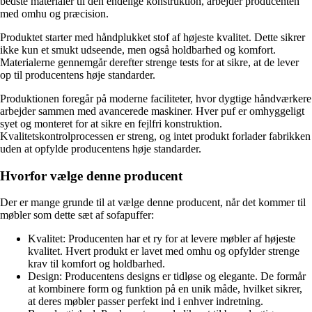
bedste materialer til den endelige konstruktion, arbejder producenten
med omhu og præcision.
Produktet starter med håndplukket stof af højeste kvalitet. Dette sikrer
ikke kun et smukt udseende, men også holdbarhed og komfort.
Materialerne gennemgår derefter strenge tests for at sikre, at de lever
op til producentens høje standarder.
Produktionen foregår på moderne faciliteter, hvor dygtige håndværkere
arbejder sammen med avancerede maskiner. Hver puf er omhyggeligt
syet og monteret for at sikre en fejlfri konstruktion.
Kvalitetskontrolprocessen er streng, og intet produkt forlader fabrikken
uden at opfylde producentens høje standarder.
Hvorfor vælge denne producent
Der er mange grunde til at vælge denne producent, når det kommer til
møbler som dette sæt af sofapuffer:
Kvalitet: Producenten har et ry for at levere møbler af højeste
kvalitet. Hvert produkt er lavet med omhu og opfylder strenge
krav til komfort og holdbarhed.
Design: Producentens designs er tidløse og elegante. De formår
at kombinere form og funktion på en unik måde, hvilket sikrer,
at deres møbler passer perfekt ind i enhver indretning.