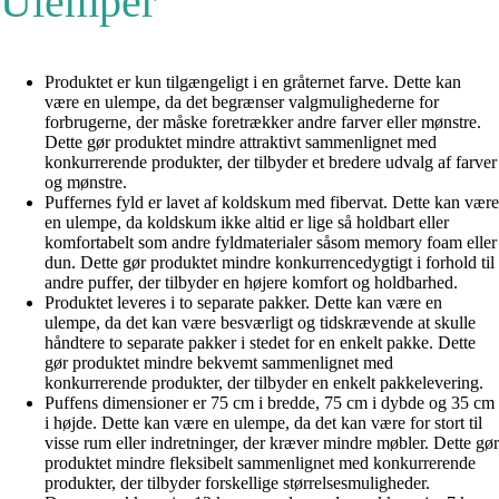
Ulemper
Produktet er kun tilgængeligt i en gråternet farve. Dette kan
være en ulempe, da det begrænser valgmulighederne for
forbrugerne, der måske foretrækker andre farver eller mønstre.
Dette gør produktet mindre attraktivt sammenlignet med
konkurrerende produkter, der tilbyder et bredere udvalg af farver
og mønstre.
Puffernes fyld er lavet af koldskum med fibervat. Dette kan være
en ulempe, da koldskum ikke altid er lige så holdbart eller
komfortabelt som andre fyldmaterialer såsom memory foam eller
dun. Dette gør produktet mindre konkurrencedygtigt i forhold til
andre puffer, der tilbyder en højere komfort og holdbarhed.
Produktet leveres i to separate pakker. Dette kan være en
ulempe, da det kan være besværligt og tidskrævende at skulle
håndtere to separate pakker i stedet for en enkelt pakke. Dette
gør produktet mindre bekvemt sammenlignet med
konkurrerende produkter, der tilbyder en enkelt pakkelevering.
Puffens dimensioner er 75 cm i bredde, 75 cm i dybde og 35 cm
i højde. Dette kan være en ulempe, da det kan være for stort til
visse rum eller indretninger, der kræver mindre møbler. Dette gør
produktet mindre fleksibelt sammenlignet med konkurrerende
produkter, der tilbyder forskellige størrelsesmuligheder.