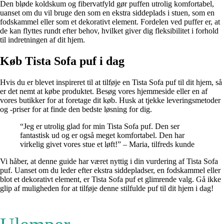
Den bløde koldskum og fibervatfyld gør puffen utrolig komfortabel,
uanset om du vil bruge den som en ekstra siddeplads i stuen, som en
fodskammel eller som et dekorativt element. Fordelen ved puffer er, at
de kan flyttes rundt efter behov, hvilket giver dig fleksibilitet i forhold
til indretningen af dit hjem.
Køb Tista Sofa puf i dag
Hvis du er blevet inspireret til at tilføje en Tista Sofa puf til dit hjem, så
er det nemt at købe produktet. Besøg vores hjemmeside eller en af
vores butikker for at foretage dit køb. Husk at tjekke leveringsmetoder
og -priser for at finde den bedste løsning for dig.
“Jeg er utrolig glad for min Tista Sofa puf. Den ser
fantastisk ud og er også meget komfortabel. Den har
virkelig givet vores stue et løft!” – Maria, tilfreds kunde
Vi håber, at denne guide har været nyttig i din vurdering af Tista Sofa
puf. Uanset om du leder efter ekstra siddepladser, en fodskammel eller
blot et dekorativt element, er Tista Sofa puf et glimrende valg. Gå ikke
glip af muligheden for at tilføje denne stilfulde puf til dit hjem i dag!