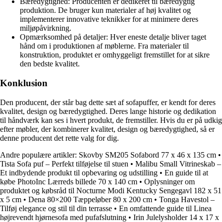
Bæredygtighed: Producenten er dedikeret til bæredygtig
produktion. De bruger kun materialer af høj kvalitet og
implementerer innovative teknikker for at minimere deres
miljøpåvirkning.
Opmærksomhed på detaljer: Hver eneste detalje bliver taget
hånd om i produktionen af møblerne. Fra materialer til
konstruktion, produktet er omhyggeligt fremstillet for at sikre
den bedste kvalitet.
Konklusion
Den producent, der står bag dette sæt af sofapuffer, er kendt for deres
kvalitet, design og bæredygtighed. Deres lange historie og dedikation
til håndværk kan ses i hvert produkt, de fremstiller. Hvis du er på udkig
efter møbler, der kombinerer kvalitet, design og bæredygtighed, så er
denne producent det rette valg for dig.
Andre populære artikler:
Skovby SM205 Sofabord 77 x 46 x 135 cm
•
Tista Sofa puf – Perfekt tilføjelse til stuen
•
Malibu Small Vitrineskab –
Et indbydende produkt til opbevaring og udstilling
•
En guide til at
købe PhotoInc Lærreds billede 70 x 140 cm
•
Oplysninger om
produktet og købsråd til Nocturne Modi Kentucky Sengegavl 182 x 51
x 5 cm
•
Dena 80×200 Tæppeløber 80 x 200 cm
•
Tonga Havestol –
Tilføj elegance og stil til din terrasse
•
En omfattende guide til Linea
højrevendt hjørnesofa med pufafslutning
•
Irin Julelysholder 14 x 17 x