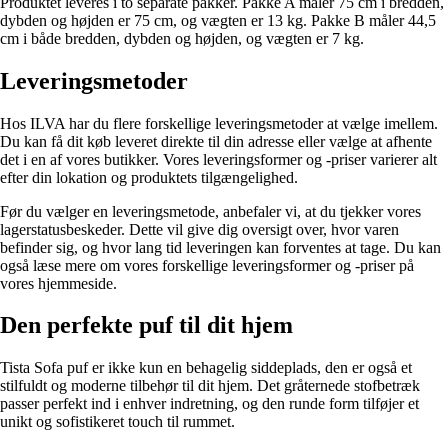
Produktet leveres i to separate pakker. Pakke A måler 75 cm i bredden,
dybden og højden er 75 cm, og vægten er 13 kg. Pakke B måler 44,5
cm i både bredden, dybden og højden, og vægten er 7 kg.
Leveringsmetoder
Hos ILVA har du flere forskellige leveringsmetoder at vælge imellem.
Du kan få dit køb leveret direkte til din adresse eller vælge at afhente
det i en af vores butikker. Vores leveringsformer og -priser varierer alt
efter din lokation og produktets tilgængelighed.
Før du vælger en leveringsmetode, anbefaler vi, at du tjekker vores
lagerstatusbeskeder. Dette vil give dig oversigt over, hvor varen
befinder sig, og hvor lang tid leveringen kan forventes at tage. Du kan
også læse mere om vores forskellige leveringsformer og -priser på
vores hjemmeside.
Den perfekte puf til dit hjem
Tista Sofa puf er ikke kun en behagelig siddeplads, den er også et
stilfuldt og moderne tilbehør til dit hjem. Det gråternede stofbetræk
passer perfekt ind i enhver indretning, og den runde form tilføjer et
unikt og sofistikeret touch til rummet.