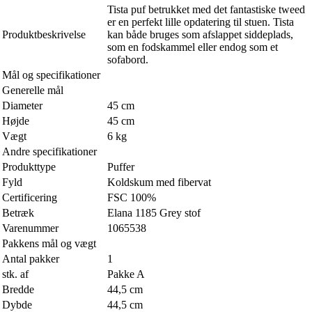
Tista puf betrukket med det fantastiske tweed
er en perfekt lille opdatering til stuen. Tista
Produktbeskrivelse
kan både bruges som afslappet siddeplads,
som en fodskammel eller endog som et
sofabord.
Mål og specifikationer
Generelle mål
Diameter
45 cm
Højde
45 cm
Vægt
6 kg
Andre specifikationer
Produkttype
Puffer
Fyld
Koldskum med fibervat
Certificering
FSC 100%
Betræk
Elana 1185 Grey stof
Varenummer
1065538
Pakkens mål og vægt
Antal pakker
1
stk. af
Pakke A
Bredde
44,5 cm
Dybde
44,5 cm