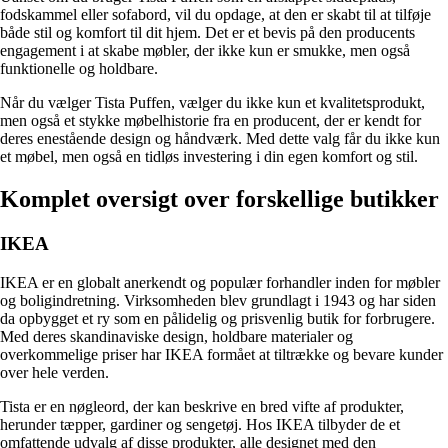
fodskammel eller sofabord, vil du opdage, at den er skabt til at tilføje
både stil og komfort til dit hjem. Det er et bevis på den producents
engagement i at skabe møbler, der ikke kun er smukke, men også
funktionelle og holdbare.
Når du vælger Tista Puffen, vælger du ikke kun et kvalitetsprodukt,
men også et stykke møbelhistorie fra en producent, der er kendt for
deres enestående design og håndværk. Med dette valg får du ikke kun
et møbel, men også en tidløs investering i din egen komfort og stil.
Komplet oversigt over forskellige butikker
IKEA
IKEA er en globalt anerkendt og populær forhandler inden for møbler
og boligindretning. Virksomheden blev grundlagt i 1943 og har siden
da opbygget et ry som en pålidelig og prisvenlig butik for forbrugere.
Med deres skandinaviske design, holdbare materialer og
overkommelige priser har IKEA formået at tiltrække og bevare kunder
over hele verden.
Tista er en nøgleord, der kan beskrive en bred vifte af produkter,
herunder tæpper, gardiner og sengetøj. Hos IKEA tilbyder de et
omfattende udvalg af disse produkter, alle designet med den