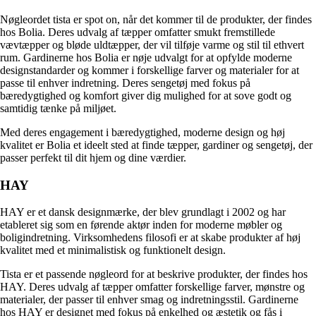
Nøgleordet tista er spot on, når det kommer til de produkter, der findes
hos Bolia. Deres udvalg af tæpper omfatter smukt fremstillede
vævtæpper og bløde uldtæpper, der vil tilføje varme og stil til ethvert
rum. Gardinerne hos Bolia er nøje udvalgt for at opfylde moderne
designstandarder og kommer i forskellige farver og materialer for at
passe til enhver indretning. Deres sengetøj med fokus på
bæredygtighed og komfort giver dig mulighed for at sove godt og
samtidig tænke på miljøet.
Med deres engagement i bæredygtighed, moderne design og høj
kvalitet er Bolia et ideelt sted at finde tæpper, gardiner og sengetøj, der
passer perfekt til dit hjem og dine værdier.
HAY
HAY er et dansk designmærke, der blev grundlagt i 2002 og har
etableret sig som en førende aktør inden for moderne møbler og
boligindretning. Virksomhedens filosofi er at skabe produkter af høj
kvalitet med et minimalistisk og funktionelt design.
Tista er et passende nøgleord for at beskrive produkter, der findes hos
HAY. Deres udvalg af tæpper omfatter forskellige farver, mønstre og
materialer, der passer til enhver smag og indretningsstil. Gardinerne
hos HAY er designet med fokus på enkelhed og æstetik og fås i