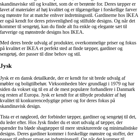
skandinaviske stil og kvalitet, som de er berømte for. Deres tæpper er
lavet af materialer af høj kvalitet og er tilgængelige i forskellige farver
og mønstre for at matche enhver indretningsstil. Gardinerne hos IKEA
er også kendt for deres prisvenlighed og stilfulde designs. Og når det
kommer til sengetøj, kan du finde alt fra enkle og elegante sæt til
farverige og mønstrede designs hos IKEA.
Med deres brede udvalg af produkter, overkommelige priser og fokus
på kvalitet er IKEA et perfekt sted at finde tæpper, gardiner og
sengetøj, der passer til dine behov og stil.
Jysk
Jysk er en dansk detailkæde, der er kendt for sit brede udvalg af
møbler og boligtilbehør. Virksomheden blev grundlagt i 1979 og har
siden da vokset sig til en af de mest populære forhandlere i Danmark
og resten af Europa. Jysk er kendt for at tilbyde produkter af høj
kvalitet til konkurrencedygtige priser og for deres fokus på
skandinavisk design.
Tista er et nøgleord, der forbinder tæpper, gardiner og sengetøj til det,
du leder efter. Hos Jysk finder du et stort udvalg af tæpper, der
spænder fra bløde shagtæpper til mere strukturerede og minimalistiske
designs. Deres gardiner kommer i forskellige mønstre og stoffer, der
passer til enhver smag og indretningsstil. Og når det kommer til