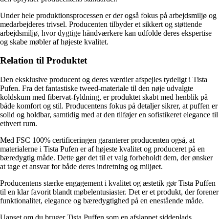
Under hele produktionsprocessen er der også fokus på arbejdsmiljø og
medarbejderes trivsel. Producenten tilbyder et sikkert og støttende
arbejdsmiljø, hvor dygtige håndværkere kan udfolde deres ekspertise
og skabe møbler af højeste kvalitet.
Relation til Produktet
Den eksklusive producent og deres værdier afspejles tydeligt i Tista
Pufen. Fra det fantastiske tweed-materiale til den nøje udvalgte
koldskum med fibervat-fyldning, er produktet skabt med henblik på
både komfort og stil. Producentens fokus på detaljer sikrer, at puffen er
solid og holdbar, samtidig med at den tilføjer en sofistikeret elegance til
ethvert rum.
Med FSC 100% certificeringen garanterer producenten også, at
materialerne i Tista Pufen er af højeste kvalitet og produceret på en
bæredygtig måde. Dette gør det til et valg forbeholdt dem, der ønsker
at tage et ansvar for både deres indretning og miljøet.
Producentens stærke engagement i kvalitet og æstetik gør Tista Puffen
til en klar favorit blandt møbelentusiaster. Det er et produkt, der forener
funktionalitet, elegance og bæredygtighed på en enestående måde.
Uanset om du bruger Tista Puffen som en afslappet siddeplads,