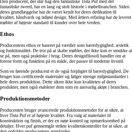
Den producent, der står bag den fantastiske Tista Puf med det
fantastiske tweed, har en lang og stolt historie i møbelbranchen. Siden
deres grundlæggelse har de været kendt for deres dedikation til
kvalitet, håndværk og tidløst design. Med årtiers erfaring har de leveret
møbler af højeste standard til kunder over hele verden.
Ethos
Producentens ethos er baseret på værdier som bæredygtighed, æstetik
og funktionalitet. De tror på at skabe møbler, der ikke kun er smukke at
se på, men også praktiske i brug. Deres designfilosofi handler om at
forene form og funktion på en måde, der passer til moderne livsstil.
Som en førende producent er de også forpligtet til bæredygtighed. De
bruger kun certificerede materialer og følger strenge miljøstandarder i
hele deres produktion. Dette sikrer ikke kun kvaliteten af deres
produkter, men også etablerer dem som en ansvarlig aktør i branchen.
Produktionsmetoder
Producenten bruger avancerede produktionsmetoder for at sikre, at
hver Tista Puf er af højeste kvalitet. Fra valg af materialer til
konstruktion og finish, er der en nøje kontrol og opmærksomhed på
detaljer. Hver puf gennemgår strikte kvalitetskontroller for at sikre, at
den opfylder producentens standarder.