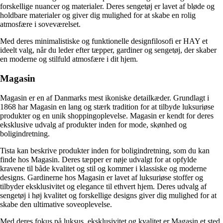
forskellige nuancer og materialer. Deres sengetøj er lavet af bløde og
holdbare materialer og giver dig mulighed for at skabe en rolig
atmosfære i soveværelset.
Med deres minimalistiske og funktionelle designfilosofi er HAY et
ideelt valg, når du leder efter tæpper, gardiner og sengetøj, der skaber
en moderne og stilfuld atmosfære i dit hjem.
Magasin
Magasin er en af Danmarks mest ikoniske detailkæder. Grundlagt i
1868 har Magasin en lang og stærk tradition for at tilbyde luksuriøse
produkter og en unik shoppingoplevelse. Magasin er kendt for deres
eksklusive udvalg af produkter inden for mode, skønhed og
boligindretning.
Tista kan beskrive produkter inden for boligindretning, som du kan
finde hos Magasin. Deres tæpper er nøje udvalgt for at opfylde
kravene til både kvalitet og stil og kommer i klassiske og moderne
designs. Gardinerne hos Magasin er lavet af luksuriøse stoffer og
tilbyder eksklusivitet og elegance til ethvert hjem. Deres udvalg af
sengetøj i høj kvalitet og forskellige designs giver dig mulighed for at
skabe den ultimative soveoplevelse.
Med deres fokus på luksus, eksklusivitet og kvalitet er Magasin et sted,