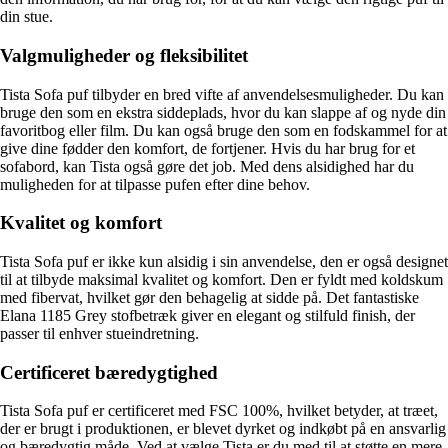
din stue.
Valgmuligheder og fleksibilitet
Tista Sofa puf tilbyder en bred vifte af anvendelsesmuligheder. Du kan
bruge den som en ekstra siddeplads, hvor du kan slappe af og nyde din
favoritbog eller film. Du kan også bruge den som en fodskammel for at
give dine fødder den komfort, de fortjener. Hvis du har brug for et
sofabord, kan Tista også gøre det job. Med dens alsidighed har du
muligheden for at tilpasse pufen efter dine behov.
Kvalitet og komfort
Tista Sofa puf er ikke kun alsidig i sin anvendelse, den er også designet
til at tilbyde maksimal kvalitet og komfort. Den er fyldt med koldskum
med fibervat, hvilket gør den behagelig at sidde på. Det fantastiske
Elana 1185 Grey stofbetræk giver en elegant og stilfuld finish, der
passer til enhver stueindretning.
Certificeret bæredygtighed
Tista Sofa puf er certificeret med FSC 100%, hvilket betyder, at træet,
der er brugt i produktionen, er blevet dyrket og indkøbt på en ansvarlig
og bæredygtig måde. Ved at vælge Tista er du med til at støtte en mere