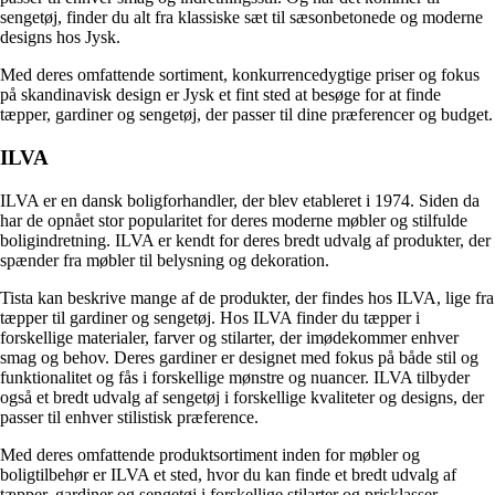
sengetøj, finder du alt fra klassiske sæt til sæsonbetonede og moderne
designs hos Jysk.
Med deres omfattende sortiment, konkurrencedygtige priser og fokus
på skandinavisk design er Jysk et fint sted at besøge for at finde
tæpper, gardiner og sengetøj, der passer til dine præferencer og budget.
ILVA
ILVA er en dansk boligforhandler, der blev etableret i 1974. Siden da
har de opnået stor popularitet for deres moderne møbler og stilfulde
boligindretning. ILVA er kendt for deres bredt udvalg af produkter, der
spænder fra møbler til belysning og dekoration.
Tista kan beskrive mange af de produkter, der findes hos ILVA, lige fra
tæpper til gardiner og sengetøj. Hos ILVA finder du tæpper i
forskellige materialer, farver og stilarter, der imødekommer enhver
smag og behov. Deres gardiner er designet med fokus på både stil og
funktionalitet og fås i forskellige mønstre og nuancer. ILVA tilbyder
også et bredt udvalg af sengetøj i forskellige kvaliteter og designs, der
passer til enhver stilistisk præference.
Med deres omfattende produktsortiment inden for møbler og
boligtilbehør er ILVA et sted, hvor du kan finde et bredt udvalg af
tæpper, gardiner og sengetøj i forskellige stilarter og prisklasser.