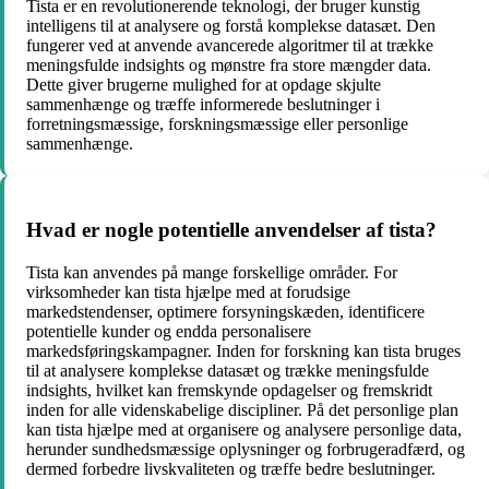
Tista er en revolutionerende teknologi, der bruger kunstig
intelligens til at analysere og forstå komplekse datasæt. Den
fungerer ved at anvende avancerede algoritmer til at trække
meningsfulde indsights og mønstre fra store mængder data.
Dette giver brugerne mulighed for at opdage skjulte
sammenhænge og træffe informerede beslutninger i
forretningsmæssige, forskningsmæssige eller personlige
sammenhænge.
Hvad er nogle potentielle anvendelser af tista?
Tista kan anvendes på mange forskellige områder. For
virksomheder kan tista hjælpe med at forudsige
markedstendenser, optimere forsyningskæden, identificere
potentielle kunder og endda personalisere
markedsføringskampagner. Inden for forskning kan tista bruges
til at analysere komplekse datasæt og trække meningsfulde
indsights, hvilket kan fremskynde opdagelser og fremskridt
inden for alle videnskabelige discipliner. På det personlige plan
kan tista hjælpe med at organisere og analysere personlige data,
herunder sundhedsmæssige oplysninger og forbrugeradfærd, og
dermed forbedre livskvaliteten og træffe bedre beslutninger.