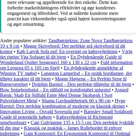
mere relevante og appellerende for den enkelte. Dette kan
forbedre markedsføringens effektivitet og øge kundernes
engagement og tilfredshed. Ved at målrette kunderne mere
præcist kan virksomheder også opnå højere konverteringsrater
og øget omsætning.
Andre populære artikler:
Tandbørstekrus: Zone Nova Tandbørstekrus
10 x 8 cm
•
Magne Skrivebord: Det perfekte grå skrivebord til dit
kontor
•
Køb Larvik Sofa puf: En oversigt og købsvejledning
•
Vælg
det rigtige Vita Sofasæt til dit hjem
•
En Dybdegående Guide til
Wonderland Quiltet Sengegavl 160 x 130 x 22 cm
•
Fuld information
om Leonora 65 x 105 cm Spejl
•
En dybdegående anmeldelse af
Winston TV møbel
•
Langston Lampefod – En rustik bordlampe, der
tilføjer karakter til dit hjem
•
Magne Højseng – En Perfekt Seng til
Børneværelset
•
Dolphin Barstol – Den perfekte tilføjelse til dit hjem
•
Bow Spisebordsstol – En stilfuld og komfortabel spisestol
•
Asgard
Bænk: Skab En Stilfuld Entre Med Denne Skobænk I Sort
Pulverlakeret Metal
•
Shanta Gavlpudebetræk 60 x 90 cm
•
Hype
Barstol: Den perfekte kombination af moderne og klassisk design
•
Innovation Living – Osvald Sovesofa puf
•
Barnsley Small Sofabord:
Guide til potentielle købere
•
Købsvejledning til Richmond
spisebordssæt
•
Cale Gulvlampe 135 x 15,5 cm: Den perfekte lyskilde
til din stue
•
Klassisk og praktisk – James Rullebordet til enhver
indretning
•
Gain Kontorstol: En Ergonomisk Kontorstol til Optimal