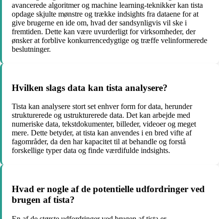
avancerede algoritmer og machine learning-teknikker kan tista
opdage skjulte mønstre og trække indsights fra dataene for at
give brugerne en ide om, hvad der sandsynligvis vil ske i
fremtiden. Dette kan være uvurderligt for virksomheder, der
ønsker at forblive konkurrencedygtige og træffe velinformerede
beslutninger.
Hvilken slags data kan tista analysere?
Tista kan analysere stort set enhver form for data, herunder
strukturerede og ustrukturerede data. Det kan arbejde med
numeriske data, tekstdokumenter, billeder, videoer og meget
mere. Dette betyder, at tista kan anvendes i en bred vifte af
fagområder, da den har kapacitet til at behandle og forstå
forskellige typer data og finde værdifulde indsights.
Hvad er nogle af de potentielle udfordringer ved
brugen af tista?
En af de største udfordringer ved brugen af tista er