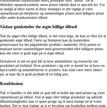
virksomheder markedsføre deres produkter som “tilbud” for at
tiltrække opmærksomhed, mens prisen faktisk ikke er specielt lav. For
at undgå at blive narret af disse strategier er det vigtigt at være
opmærksom på detaljerne og sammenligne prisen med tidligere priser
eller andre konkurrenters tilbud.
Sådan genkender du ægte billige tilbud
Når du søger efter billige tilbud, er der visse tegn, du kan se efter for at
genkende ægte tilbud. Først og fremmest kan du kontrollere
prisniveauet for det pågældende produkt i markedet. Hvis prisen er
markant lavere sammenlignet med gennemsnittet eller tidligere priser,
kan det være et godt tegn på et ægte tilbud.
Derudover er det en god idé at læse anmeldelser og researche om
produktet på forhånd. Hvis produktet i sig selv er kendt for at have en
høj kvalitet og anmeldelserne er positive, kan man være mere sikker
på, at man får et godt produkt til en billig pris.
Konklusion
Når vi handler, er det altid en god idé at holde øje med prisen og være
opmærksom på tilbud. Ved at søge efter billige produkter og udnytte
tilbudsmuligheder, kan vi spare penge og få mest muligt ud af vores
budget. Det er dog vigtigt, at vi er bevidste om forskellen mellem ægte