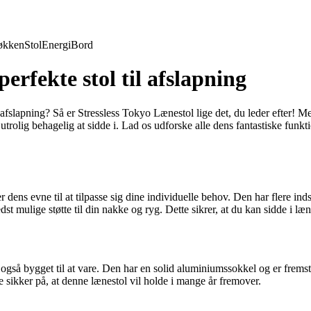
økken
Stol
Energi
Bord
erfekte stol til afslapning
g afslapning? Så er Stressless Tokyo Lænestol lige det, du leder efter!
trolig behagelig at sidde i. Lad os udforske alle dens fantastiske funk
ns evne til at tilpasse sig dine individuelle behov. Den har flere indsti
edst mulige støtte til din nakke og ryg. Dette sikrer, at du kan sidde i l
gså bygget til at vare. Den har en solid aluminiumssokkel og er fremstil
 sikker på, at denne lænestol vil holde i mange år fremover.