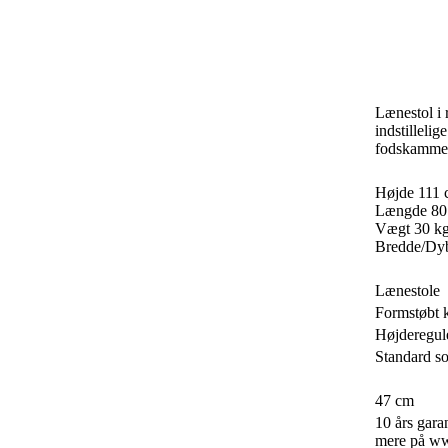
Lænestol i 
indstillelig
fodskamme
Højde 111
Længde 80
Vægt 30 k
Bredde/Dy
Lænestole
Formstøbt 
Højderegule
Standard so
47 cm
10 års gara
mere på w