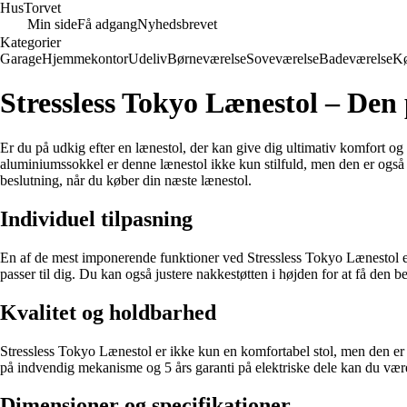
Hus
Torvet
Min side
Få adgang
Nyhedsbrevet
Kategorier
Garage
Hjemmekontor
Udeliv
Børneværelse
Soveværelse
Badeværelse
K
Stressless Tokyo Lænestol – Den p
Er du på udkig efter en lænestol, der kan give dig ultimativ komfort o
aluminiumssokkel er denne lænestol ikke kun stilfuld, men den er også u
beslutning, når du køber din næste lænestol.
Individuel tilpasning
En af de mest imponerende funktioner ved Stressless Tokyo Lænestol er de
passer til dig. Du kan også justere nakkestøtten i højden for at få den b
Kvalitet og holdbarhed
Stressless Tokyo Lænestol er ikke kun en komfortabel stol, men den er o
på indvendig mekanisme og 5 års garanti på elektriske dele kan du være
Dimensioner og specifikationer