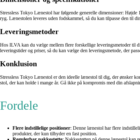
Stressless Tokyo Lænestol har følgende generelle dimensioner: Højde 
ryg. Lænestolen leveres uden fodskammel, så du kan tilpasse den til di
Leveringsmetoder
Hos ILVA kan du vælge mellem flere forskellige leveringsmetoder til din
leveringstider og priser, så du kan vælge den leveringsmetode, der passer
Konklusion
Stressless Tokyo Lænestol er den ideelle lænestol til dig, der ønsker k
stol, der kan holde i mange år. Gå ikke på kompromis med din afslapnin
Fordele
Flere indstillelige positioner
: Denne lænestol har flere indstille
produkter, der kun tilbyder en fast position.
Regulerbar nakkestøtte
: Nakkestøtten på denne lænestol kan re