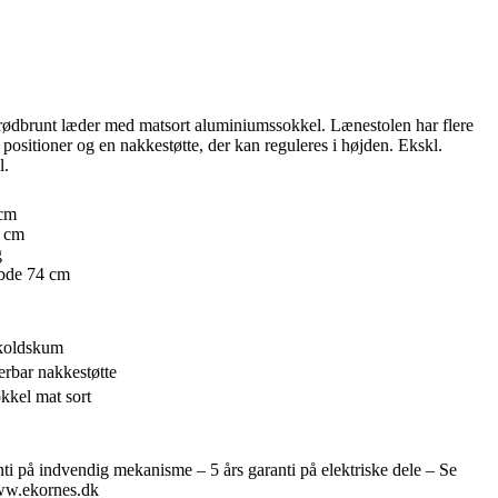
rødbrunt læder med matsort aluminiumssokkel. Lænestolen har flere
e positioner og en nakkestøtte, der kan reguleres i højden. Ekskl.
l.
 cm
 cm
g
bde 74 cm
koldskum
rbar nakkestøtte
kkel mat sort
nti på indvendig mekanisme – 5 års garanti på elektriske dele – Se
ww.ekornes.dk