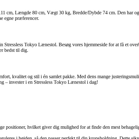
111 cm, Længde 80 cm, Vægt 30 kg, Bredde/Dybde 74 cm. Den har også en
ne egne præferencer.
 Stressless Tokyo Lænestol. Besøg vores hjemmeside for at få et overbli
 bedst til dig.
omfort, kvalitet og stil i én samlet pakke. Med dens mange justeringsmu
g – invester i en Stressless Tokyo Lænestol i dag!
lige positioner, hvilket giver dig mulighed for at finde den mest behageli
guleres i højden, så den passer perfekt til din kropsholdning. Dette sikr