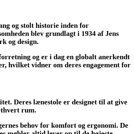
g og stolt historie inden for
ksomheden blev grundlagt i 1934 af Jens
rk og design.
orretning og er i dag en globalt anerkendt
er, hvilket vidner om deres engagement for
et. Deres lænestole er designet til at give
 ethvert rum.
ugernes behov for komfort og ergonomi. De
 møbler altid lever op til de højeste