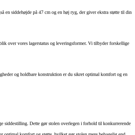
 siddehøjde på 47 cm og en høj ryg, der giver ekstra støtte til din
k over vores lagerstatus og leveringsformer. Vi tilbyder forskellige
ligheder og holdbare konstruktion er du sikret optimal komfort og en
ge siddestilling. Dette gør stolen overlegen i forhold til konkurrerende
er optimal komfort og støtte, hvilket gør stolen mere behagelig end