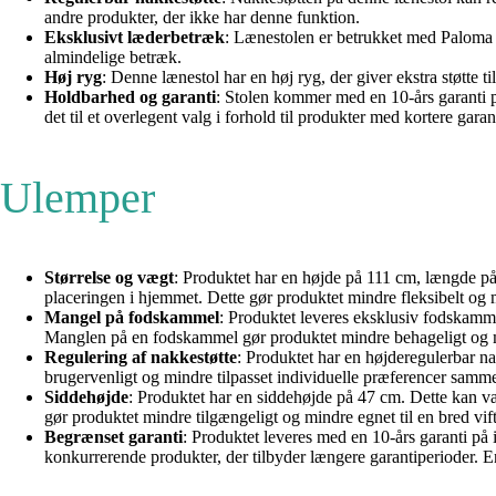
andre produkter, der ikke har denne funktion.
Eksklusivt læderbetræk
: Lænestolen er betrukket med Paloma 9
almindelige betræk.
Høj ryg
: Denne lænestol har en høj ryg, der giver ekstra støtte t
Holdbarhed og garanti
: Stolen kommer med en 10-års garanti på
det til et overlegent valg i forhold til produkter med kortere garan
Ulemper
Størrelse og vægt
: Produktet har en højde på 111 cm, længde på 
placeringen i hjemmet. Dette gør produktet mindre fleksibelt o
Mangel på fodskammel
: Produktet leveres eksklusiv fodskamm
Manglen på en fodskammel gør produktet mindre behageligt og mi
Regulering af nakkestøtte
: Produktet har en højderegulerbar na
brugervenligt og mindre tilpasset individuelle præferencer sammen
Siddehøjde
: Produktet har en siddehøjde på 47 cm. Dette kan væ
gør produktet mindre tilgængeligt og mindre egnet til en bred v
Begrænset garanti
: Produktet leveres med en 10-års garanti på
konkurrerende produkter, der tilbyder længere garantiperioder. En