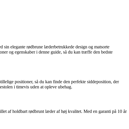
 Med sin elegante rødbrune læderbetrukkede design og matsorte
tioner og egenskaber i denne guide, så du kan træffe den bedste
llelige positioner, så du kan finde den perfekte siddeposition, der
ænestolen i timevis uden at opleve ubehag.
let af holdbart rødbrunt læder af høj kvalitet. Med en garanti på 10 år