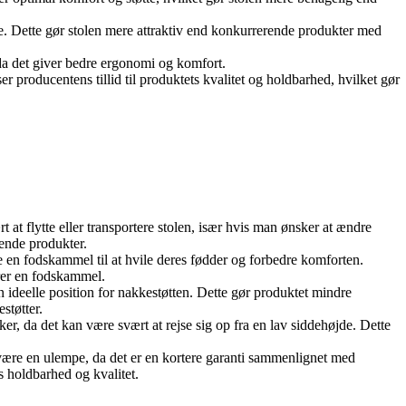
e. Dette gør stolen mere attraktiv end konkurrerende produkter med
, da det giver bedre ergonomi og komfort.
 producentens tillid til produktets kvalitet og holdbarhed, hvilket gør
t flytte eller transportere stolen, især hvis man ønsker at ændre
ende produkter.
en fodskammel til at hvile deres fødder og forbedre komforten.
rer en fodskammel.
 ideelle position for nakkestøtten. Dette gør produktet mindre
støtter.
, da det kan være svært at rejse sig op fra en lav siddehøjde. Dette
 være en ulempe, da det er en kortere garanti sammenlignet med
s holdbarhed og kvalitet.