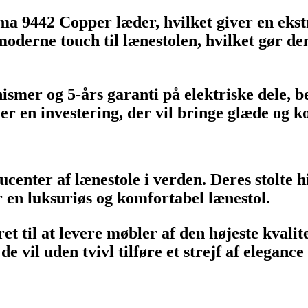
a 9442 Copper læder, hvilket giver en ekst
oderne touch til lænestolen, hvilket gør de
mer og 5-års garanti på elektriske dele, bek
er en investering, der vil bringe glæde og 
enter af lænestole i verden. Deres stolte his
er en luksuriøs og komfortabel lænestol.
t til at levere møbler af den højeste kvalitet
 vil uden tvivl tilføre et strejf af elegance