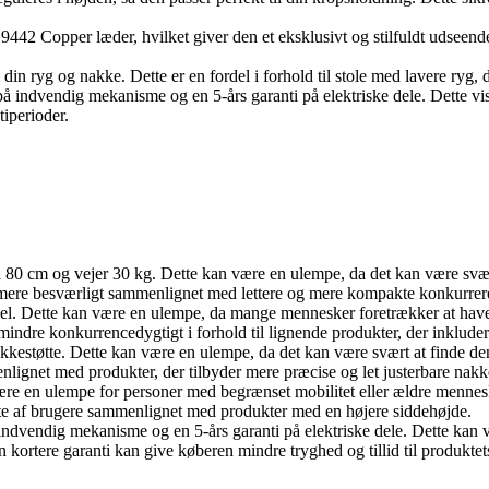
442 Copper læder, hvilket giver den et eksklusivt og stilfuldt udseend
il din ryg og nakke. Dette er en fordel i forhold til stole med lavere ryg
 indvendig mekanisme og en 5-års garanti på elektriske dele. Dette viser
tiperioder.
80 cm og vejer 30 kg. Dette kan være en ulempe, da det kan være svært a
g mere besværligt sammenlignet med lettere og mere kompakte konkurrer
el. Dette kan være en ulempe, da mange mennesker foretrækker at have 
ndre konkurrencedygtigt i forhold til lignende produkter, der inklude
kkestøtte. Dette kan være en ulempe, da det kan være svært at finde den
lignet med produkter, der tilbyder mere præcise og let justerbare nakke
re en ulempe for personer med begrænset mobilitet eller ældre mennesker
ifte af brugere sammenlignet med produkter med en højere siddehøjde.
 indvendig mekanisme og en 5-års garanti på elektriske dele. Dette kan
 kortere garanti kan give køberen mindre tryghed og tillid til produktet