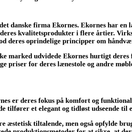
det danske firma Ekornes. Ekornes har en lan
deres kvalitetsprodukter i flere årtier. Vir
mod deres oprindelige principper om håndvæ
ske marked udvidede Ekornes hurtigt deres f
ge priser for deres lænestole og andre møbl
es er deres fokus på komfort og funktionalit
e tilfører et elegant og tidløst udseende til
re æstetisk tiltalende, men også opfylde br
de produktionsmetoder for at sikre, at deres