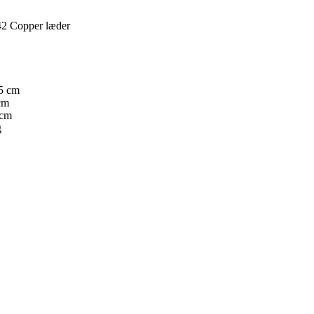
2 Copper læder
5 cm
cm
 cm
g