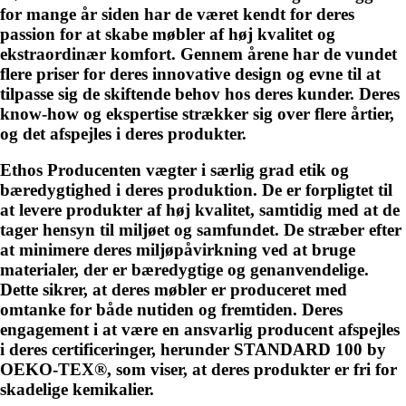
for mange år siden har de været kendt for deres
passion for at skabe møbler af høj kvalitet og
ekstraordinær komfort. Gennem årene har de vundet
flere priser for deres innovative design og evne til at
tilpasse sig de skiftende behov hos deres kunder. Deres
know-how og ekspertise strækker sig over flere årtier,
og det afspejles i deres produkter.
Ethos Producenten vægter i særlig grad etik og
bæredygtighed i deres produktion. De er forpligtet til
at levere produkter af høj kvalitet, samtidig med at de
tager hensyn til miljøet og samfundet. De stræber efter
at minimere deres miljøpåvirkning ved at bruge
materialer, der er bæredygtige og genanvendelige.
Dette sikrer, at deres møbler er produceret med
omtanke for både nutiden og fremtiden. Deres
engagement i at være en ansvarlig producent afspejles
i deres certificeringer, herunder STANDARD 100 by
OEKO-TEX®, som viser, at deres produkter er fri for
skadelige kemikalier.