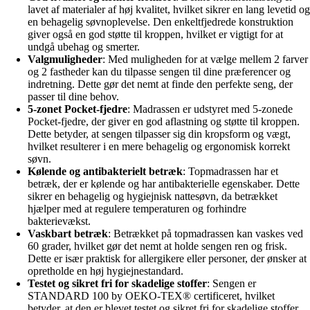
lavet af materialer af høj kvalitet, hvilket sikrer en lang levetid og
en behagelig søvnoplevelse. Den enkeltfjedrede konstruktion
giver også en god støtte til kroppen, hvilket er vigtigt for at
undgå ubehag og smerter.
Valgmuligheder
: Med muligheden for at vælge mellem 2 farver
og 2 fastheder kan du tilpasse sengen til dine præferencer og
indretning. Dette gør det nemt at finde den perfekte seng, der
passer til dine behov.
5-zonet Pocket-fjedre
: Madrassen er udstyret med 5-zonede
Pocket-fjedre, der giver en god aflastning og støtte til kroppen.
Dette betyder, at sengen tilpasser sig din kropsform og vægt,
hvilket resulterer i en mere behagelig og ergonomisk korrekt
søvn.
Kølende og antibakterielt betræk
: Topmadrassen har et
betræk, der er kølende og har antibakterielle egenskaber. Dette
sikrer en behagelig og hygiejnisk nattesøvn, da betrækket
hjælper med at regulere temperaturen og forhindre
bakterievækst.
Vaskbart betræk
: Betrækket på topmadrassen kan vaskes ved
60 grader, hvilket gør det nemt at holde sengen ren og frisk.
Dette er især praktisk for allergikere eller personer, der ønsker at
opretholde en høj hygiejnestandard.
Testet og sikret fri for skadelige stoffer
: Sengen er
STANDARD 100 by OEKO-TEX® certificeret, hvilket
betyder, at den er blevet testet og sikret fri for skadelige stoffer.