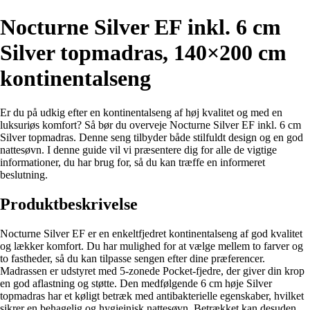
Nocturne Silver EF inkl. 6 cm
Silver topmadras, 140×200 cm
kontinentalseng
Er du på udkig efter en kontinentalseng af høj kvalitet og med en
luksuriøs komfort? Så bør du overveje Nocturne Silver EF inkl. 6 cm
Silver topmadras. Denne seng tilbyder både stilfuldt design og en god
nattesøvn. I denne guide vil vi præsentere dig for alle de vigtige
informationer, du har brug for, så du kan træffe en informeret
beslutning.
Produktbeskrivelse
Nocturne Silver EF er en enkeltfjedret kontinentalseng af god kvalitet
og lækker komfort. Du har mulighed for at vælge mellem to farver og
to fastheder, så du kan tilpasse sengen efter dine præferencer.
Madrassen er udstyret med 5-zonede Pocket-fjedre, der giver din krop
en god aflastning og støtte. Den medfølgende 6 cm høje Silver
topmadras har et køligt betræk med antibakterielle egenskaber, hvilket
sikrer en behagelig og hygiejnisk nattesøvn. Betrækket kan desuden