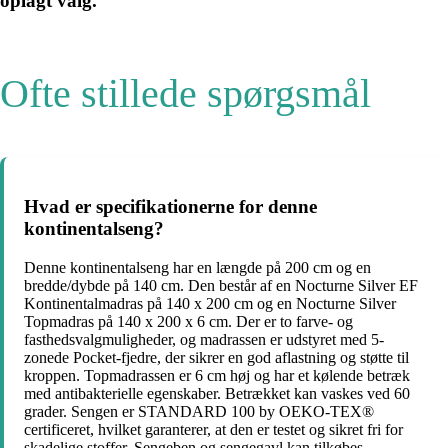
oplagt valg.
Ofte stillede spørgsmål
Hvad er specifikationerne for denne
kontinentalseng?
Denne kontinentalseng har en længde på 200 cm og en
bredde/dybde på 140 cm. Den består af en Nocturne Silver EF
Kontinentalmadras på 140 x 200 cm og en Nocturne Silver
Topmadras på 140 x 200 x 6 cm. Der er to farve- og
fasthedsvalgmuligheder, og madrassen er udstyret med 5-
zonede Pocket-fjedre, der sikrer en god aflastning og støtte til
kroppen. Topmadrassen er 6 cm høj og har et kølende betræk
med antibakterielle egenskaber. Betrækket kan vaskes ved 60
grader. Sengen er STANDARD 100 by OEKO-TEX®
certificeret, hvilket garanterer, at den er testet og sikret fri for
skadelige stoffer. Sengeben og sengegavl kan tilkøbes.