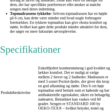
udvalg af farver og fastheder. Dette kan være en ulempe for
dem, der har specifikke præferencer eller ønsker at matche
sengen med deres indretning.
Topmadrassens tykkelse
: Selvom topmadrassen har en højde
på 6 cm, kan dette være mindre end hvad nogle forbrugere
foretrækker. En tykkere topmadras kan give ekstra komfort og
støtte, hvilket kan gøre dette produkt mindre attraktivt for dem,
der søger en mere luksuriøs søvnoplevelse.
Specifikationer
Enkeltfjedret kontinentalseng i god kvalitet og
lækker komfort. Det er muligt at vælge
mellem 2 farver og 2 fastheder. Madrassen er
med 5-zonet Pocket-fjedre, der giver din krop
en god aflastning og støtte. Den 6 cm høje
topmadras med betræk som er kølende og har
Produktbeskrivelse
antibakterielle egenskaber, sikrer en behagelig
nattesøvn. Betrækket kan vaskes ved 60
grader. Sengen er STANDARD 100 by
OEKO-TEX® – hvilket betyder, testet og