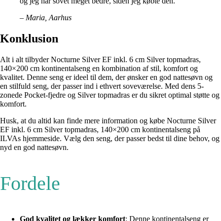
og jeg har sovet meget bedre, siden jeg købte den.”
– Maria, Aarhus
Konklusion
Alt i alt tilbyder Nocturne Silver EF inkl. 6 cm Silver topmadras,
140×200 cm kontinentalseng en kombination af stil, komfort og
kvalitet. Denne seng er ideel til dem, der ønsker en god nattesøvn og
en stilfuld seng, der passer ind i ethvert soveværelse. Med dens 5-
zonede Pocket-fjedre og Silver topmadras er du sikret optimal støtte og
komfort.
Husk, at du altid kan finde mere information og købe Nocturne Silver
EF inkl. 6 cm Silver topmadras, 140×200 cm kontinentalseng på
ILVAs hjemmeside. Vælg den seng, der passer bedst til dine behov, og
nyd en god nattesøvn.
Fordele
God kvalitet og lækker komfort
: Denne kontinentalseng er