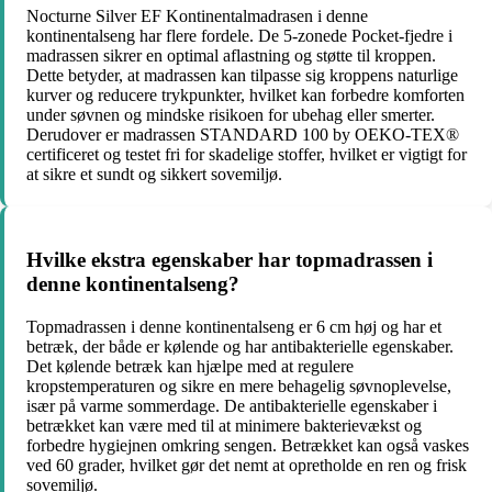
Nocturne Silver EF Kontinentalmadrasen i denne
kontinentalseng har flere fordele. De 5-zonede Pocket-fjedre i
madrassen sikrer en optimal aflastning og støtte til kroppen.
Dette betyder, at madrassen kan tilpasse sig kroppens naturlige
kurver og reducere trykpunkter, hvilket kan forbedre komforten
under søvnen og mindske risikoen for ubehag eller smerter.
Derudover er madrassen STANDARD 100 by OEKO-TEX®
certificeret og testet fri for skadelige stoffer, hvilket er vigtigt for
at sikre et sundt og sikkert sovemiljø.
Hvilke ekstra egenskaber har topmadrassen i
denne kontinentalseng?
Topmadrassen i denne kontinentalseng er 6 cm høj og har et
betræk, der både er kølende og har antibakterielle egenskaber.
Det kølende betræk kan hjælpe med at regulere
kropstemperaturen og sikre en mere behagelig søvnoplevelse,
især på varme sommerdage. De antibakterielle egenskaber i
betrækket kan være med til at minimere bakterievækst og
forbedre hygiejnen omkring sengen. Betrækket kan også vaskes
ved 60 grader, hvilket gør det nemt at opretholde en ren og frisk
sovemiljø.