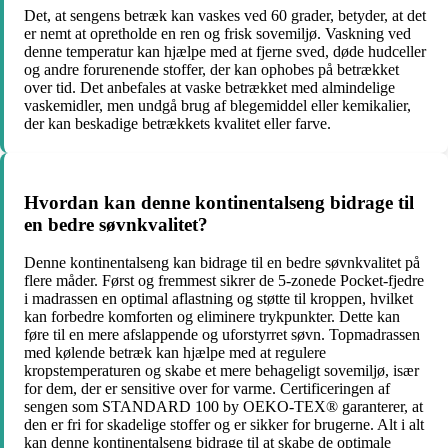
Det, at sengens betræk kan vaskes ved 60 grader, betyder, at det
er nemt at opretholde en ren og frisk sovemiljø. Vaskning ved
denne temperatur kan hjælpe med at fjerne sved, døde hudceller
og andre forurenende stoffer, der kan ophobes på betrækket
over tid. Det anbefales at vaske betrækket med almindelige
vaskemidler, men undgå brug af blegemiddel eller kemikalier,
der kan beskadige betrækkets kvalitet eller farve.
Hvordan kan denne kontinentalseng bidrage til
en bedre søvnkvalitet?
Denne kontinentalseng kan bidrage til en bedre søvnkvalitet på
flere måder. Først og fremmest sikrer de 5-zonede Pocket-fjedre
i madrassen en optimal aflastning og støtte til kroppen, hvilket
kan forbedre komforten og eliminere trykpunkter. Dette kan
føre til en mere afslappende og uforstyrret søvn. Topmadrassen
med kølende betræk kan hjælpe med at regulere
kropstemperaturen og skabe et mere behageligt sovemiljø, især
for dem, der er sensitive over for varme. Certificeringen af ​​
sengen som STANDARD 100 by OEKO-TEX® garanterer, at
den er fri for skadelige stoffer og er sikker for brugerne. Alt i alt
kan denne kontinentalseng bidrage til at skabe de optimale