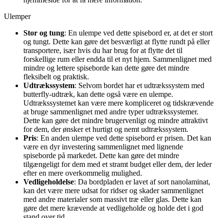
Ulemper
Stor og tung
: En ulempe ved dette spisebord er, at det er stort
og tungt. Dette kan gøre det besværligt at flytte rundt på eller
transportere, især hvis du har brug for at flytte det til
forskellige rum eller endda til et nyt hjem. Sammenlignet med
mindre og lettere spiseborde kan dette gøre det mindre
fleksibelt og praktisk.
Udtrækssystem
: Selvom bordet har et udtrækssystem med
butterfly-udtræk, kan dette også være en ulempe.
Udtrækssystemet kan være mere kompliceret og tidskrævende
at bruge sammenlignet med andre typer udtrækssystemer.
Dette kan gøre det mindre brugervenligt og mindre attraktivt
for dem, der ønsker et hurtigt og nemt udtrækssystem.
Pris
: En anden ulempe ved dette spisebord er prisen. Det kan
være en dyr investering sammenlignet med lignende
spiseborde på markedet. Dette kan gøre det mindre
tilgængeligt for dem med et stramt budget eller dem, der leder
efter en mere overkommelig mulighed.
Vedligeholdelse
: Da bordpladen er lavet af sort nanolaminat,
kan det være mere udsat for ridser og skader sammenlignet
med andre materialer som massivt træ eller glas. Dette kan
gøre det mere krævende at vedligeholde og holde det i god
stand over tid.