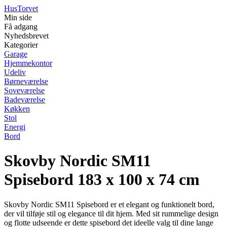
Hus
Torvet
Min side
Få adgang
Nyhedsbrevet
Kategorier
Garage
Hjemmekontor
Udeliv
Børneværelse
Soveværelse
Badeværelse
Køkken
Stol
Energi
Bord
Skovby Nordic SM11
Spisebord 183 x 100 x 74 cm
Skovby Nordic SM11 Spisebord er et elegant og funktionelt bord,
der vil tilføje stil og elegance til dit hjem. Med sit rummelige design
og flotte udseende er dette spisebord det ideelle valg til dine lange