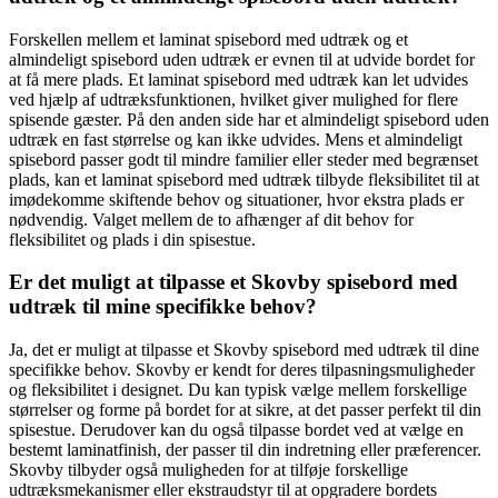
Forskellen mellem et laminat spisebord med udtræk og et
almindeligt spisebord uden udtræk er evnen til at udvide bordet for
at få mere plads. Et laminat spisebord med udtræk kan let udvides
ved hjælp af udtræksfunktionen, hvilket giver mulighed for flere
spisende gæster. På den anden side har et almindeligt spisebord uden
udtræk en fast størrelse og kan ikke udvides. Mens et almindeligt
spisebord passer godt til mindre familier eller steder med begrænset
plads, kan et laminat spisebord med udtræk tilbyde fleksibilitet til at
imødekomme skiftende behov og situationer, hvor ekstra plads er
nødvendig. Valget mellem de to afhænger af dit behov for
fleksibilitet og plads i din spisestue.
Er det muligt at tilpasse et Skovby spisebord med
udtræk til mine specifikke behov?
Ja, det er muligt at tilpasse et Skovby spisebord med udtræk til dine
specifikke behov. Skovby er kendt for deres tilpasningsmuligheder
og fleksibilitet i designet. Du kan typisk vælge mellem forskellige
størrelser og forme på bordet for at sikre, at det passer perfekt til din
spisestue. Derudover kan du også tilpasse bordet ved at vælge en
bestemt laminatfinish, der passer til din indretning eller præferencer.
Skovby tilbyder også muligheden for at tilføje forskellige
udtræksmekanismer eller ekstraudstyr til at opgradere bordets