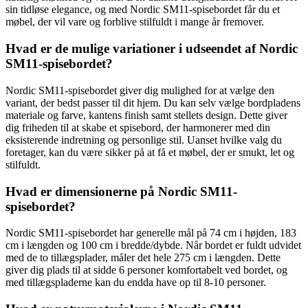
sin tidløse elegance, og med Nordic SM11-spisebordet får du et
møbel, der vil vare og forblive stilfuldt i mange år fremover.
Hvad er de mulige variationer i udseendet af Nordic
SM11-spisebordet?
Nordic SM11-spisebordet giver dig mulighed for at vælge den
variant, der bedst passer til dit hjem. Du kan selv vælge bordpladens
materiale og farve, kantens finish samt stellets design. Dette giver
dig friheden til at skabe et spisebord, der harmonerer med din
eksisterende indretning og personlige stil. Uanset hvilke valg du
foretager, kan du være sikker på at få et møbel, der er smukt, let og
stilfuldt.
Hvad er dimensionerne på Nordic SM11-
spisebordet?
Nordic SM11-spisebordet har generelle mål på 74 cm i højden, 183
cm i længden og 100 cm i bredde/dybde. Når bordet er fuldt udvidet
med de to tillægsplader, måler det hele 275 cm i længden. Dette
giver dig plads til at sidde 6 personer komfortabelt ved bordet, og
med tillægspladerne kan du endda have op til 8-10 personer.