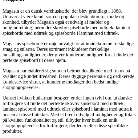
Magasin er en dansk varehuskæde, der blev grundlagt i 1868.
Udover at være kendt som en populær destination for mode og
skønhed, tilbyder Magasin også et udvalg af møbler og
boligindretning, herunder skovby spiseborde med udtræk, laminat
spiseborde med udtræk og spiseborde i laminat med udtræk.
Magasins spiseborde er nøje udvalgt for at imødekomme forskellige
smag og stilarter. Deres sortiment inkluderer forskellige
indstillingsmuligheder, der giver kunderne mulighed for at finde det
perfekte spisebord til deres hjem.
Magasin har etableret sig som en betroet detailkæde med fokus på
kvalitet og kundetilfredshed. Deres dygtige personale og dedikerede
kundeservice sikrer, at kunderne modtager den bedst mulige
shoppingoplevelse.
Uanset hvilken butik man besøger, er der ingen tvivl om, at danske
forbrugere vil finde det perfekte skovby spisebord med udtræk,
laminat spisebord med udtræk eller spisebord i laminat med udtræk
hos en af disse butikker. Med et bredt udvalg af muligheder og fokus
på kvalitet, funktionalitet og stil, tilbyder hver butik en unik
shoppingoplevelse for forbrugere, der leder efter disse specifikke
produkter.