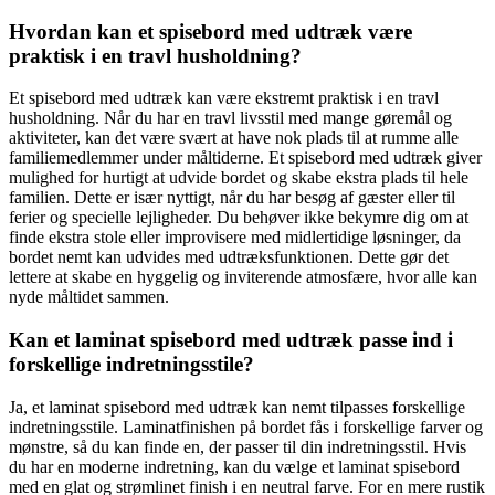
Hvordan kan et spisebord med udtræk være
praktisk i en travl husholdning?
Et spisebord med udtræk kan være ekstremt praktisk i en travl
husholdning. Når du har en travl livsstil med mange gøremål og
aktiviteter, kan det være svært at have nok plads til at rumme alle
familiemedlemmer under måltiderne. Et spisebord med udtræk giver
mulighed for hurtigt at udvide bordet og skabe ekstra plads til hele
familien. Dette er især nyttigt, når du har besøg af gæster eller til
ferier og specielle lejligheder. Du behøver ikke bekymre dig om at
finde ekstra stole eller improvisere med midlertidige løsninger, da
bordet nemt kan udvides med udtræksfunktionen. Dette gør det
lettere at skabe en hyggelig og inviterende atmosfære, hvor alle kan
nyde måltidet sammen.
Kan et laminat spisebord med udtræk passe ind i
forskellige indretningsstile?
Ja, et laminat spisebord med udtræk kan nemt tilpasses forskellige
indretningsstile. Laminatfinishen på bordet fås i forskellige farver og
mønstre, så du kan finde en, der passer til din indretningsstil. Hvis
du har en moderne indretning, kan du vælge et laminat spisebord
med en glat og strømlinet finish i en neutral farve. For en mere rustik