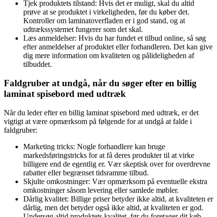
Tjek produktets tilstand: Hvis det er muligt, skal du altid
prøve at se produktet i virkeligheden, før du køber det.
Kontroller om laminatoverfladen er i god stand, og at
udtrækssystemet fungerer som det skal.
Læs anmeldelser: Hvis du har fundet et tilbud online, så søg
efter anmeldelser af produktet eller forhandleren. Det kan give
dig mere information om kvaliteten og pålideligheden af ​​
tilbuddet.
Faldgruber at undgå, når du søger efter en billig
laminat spisebord med udtræk
Når du leder efter en billig laminat spisebord med udtræk, er det
vigtigt at være opmærksom på følgende for at undgå at falde i
faldgruber:
Marketing tricks: Nogle forhandlere kan bruge
markedsføringstricks for at få deres produkter til at virke
billigere end de egentlig er. Vær skeptisk over for overdrevne
rabatter eller begrænset tidsramme tilbud.
Skjulte omkostninger: Vær opmærksom på eventuelle ekstra
omkostninger såsom levering eller samlede møbler.
Dårlig kvalitet: Billige priser betyder ikke altid, at kvaliteten er
dårlig, men det betyder også ikke altid, at kvaliteten er god.
Undersøg altid produktets kvalitet, før du foretager dit køb.