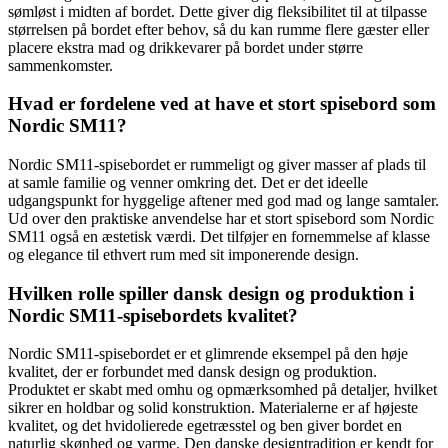
sømløst i midten af bordet. Dette giver dig fleksibilitet til at tilpasse
størrelsen på bordet efter behov, så du kan rumme flere gæster eller
placere ekstra mad og drikkevarer på bordet under større
sammenkomster.
Hvad er fordelene ved at have et stort spisebord som
Nordic SM11?
Nordic SM11-spisebordet er rummeligt og giver masser af plads til
at samle familie og venner omkring det. Det er det ideelle
udgangspunkt for hyggelige aftener med god mad og lange samtaler.
Ud over den praktiske anvendelse har et stort spisebord som Nordic
SM11 også en æstetisk værdi. Det tilføjer en fornemmelse af klasse
og elegance til ethvert rum med sit imponerende design.
Hvilken rolle spiller dansk design og produktion i
Nordic SM11-spisebordets kvalitet?
Nordic SM11-spisebordet er et glimrende eksempel på den høje
kvalitet, der er forbundet med dansk design og produktion.
Produktet er skabt med omhu og opmærksomhed på detaljer, hvilket
sikrer en holdbar og solid konstruktion. Materialerne er af højeste
kvalitet, og det hvidolierede egetræsstel og ben giver bordet en
naturlig skønhed og varme. Den danske designtradition er kendt for