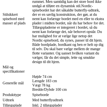
rummet. Men samtidig kan det store bord ikke
undgå at tilføre en dynamisk stil.Nordic-
spisebordet har det såkaldte butterfly-udtræk,
Stilsikkert
der er en særlig konstruktion, der gør, at du
spisebord med
nemt kan forlænge bordet med en eller to ekstra
masser af plads
plader i midten bordet, når du har behov for det.
Tillægspladerne er integreret i bordet, så du
nemt kan forlænge det, når behovet opstår. Du
har mulighed for at vælge lige netop det
Nordic-spisebord, du synes, passer til dit hjem.
Både bordplade, bordkant og ben er helt op dig
til selv. Du skal bare vælge mellem de mange
flotte varianter. Og uanset hvilken variant du
vælger, får du det simple, lette og smukke
design til dit hjem.
Mål og
specifikationer
Højde 74 cm
Længde 183 cm
Generelle mål
Vægt 78 kg
Bredde/Dybde 100 cm
Produkttype
Spiseborde
Udtræk
Med butterflyudtræk
Tillægsplade
Inkl. 2 tillægsplader