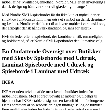
møbel af høj kvalitet og enkelhed. Nordic SM11 er en investering i
dansk design og håndværk, der vil glæde dig i mange år.
Med Nordic SM11-spisebordet får du ikke kun et møbel, der er
smukt og funktionsdygtigt, men også et symbol på dansk designarv
og kvalitet. Nordic er dedikeret til at levere møbler i verdensklasse,
der afspejler dansk håndværkstradition og sans for æstetik.
Hvis du leder efter et spisebord, der kombinerer stil, rummelighed
og holdbarhed, så er Nordic SM11-spotbordet det ultimative valg.
En Omfattende Oversigt over Butikker
med Skovby Spiseborde med Udtræk,
Laminat Spiseborde med Udtræk og
Spiseborde i Laminat med Udtræk
IKEA
IKEA er uden tvivl en af de mest kendte butikker inden for
møbelindustrien. Med et bredt udvalg af møbler og tilbehør til
hjemmet har IKEA etableret sig som en favorit blandt forbrugerne.
Deres sortiment af spiseborde er ingen undtagelse, og de tilbyder
flere muligheder inden for kategorierne skovby spiseborde med