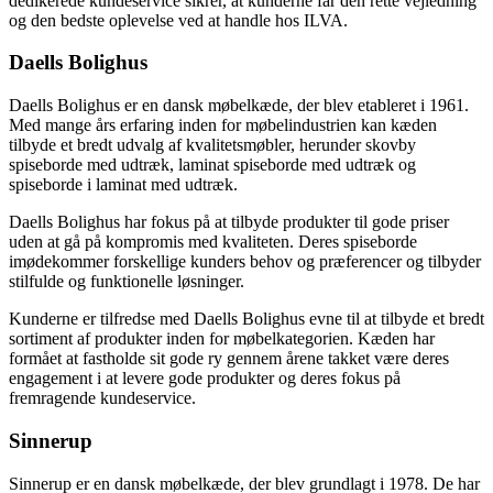
dedikerede kundeservice sikrer, at kunderne får den rette vejledning
og den bedste oplevelse ved at handle hos ILVA.
Daells Bolighus
Daells Bolighus er en dansk møbelkæde, der blev etableret i 1961.
Med mange års erfaring inden for møbelindustrien kan kæden
tilbyde et bredt udvalg af kvalitetsmøbler, herunder skovby
spiseborde med udtræk, laminat spiseborde med udtræk og
spiseborde i laminat med udtræk.
Daells Bolighus har fokus på at tilbyde produkter til gode priser
uden at gå på kompromis med kvaliteten. Deres spiseborde
imødekommer forskellige kunders behov og præferencer og tilbyder
stilfulde og funktionelle løsninger.
Kunderne er tilfredse med Daells Bolighus evne til at tilbyde et bredt
sortiment af produkter inden for møbelkategorien. Kæden har
formået at fastholde sit gode ry gennem årene takket være deres
engagement i at levere gode produkter og deres fokus på
fremragende kundeservice.
Sinnerup
Sinnerup er en dansk møbelkæde, der blev grundlagt i 1978. De har