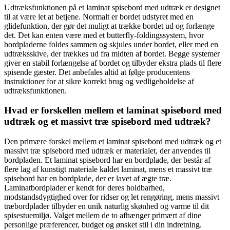
Udtræksfunktionen på et laminat spisebord med udtræk er designet
til at være let at betjene. Normalt er bordet udstyret med en
glidefunktion, der gør det muligt at trække bordet ud og forlænge
det. Det kan enten være med et butterfly-foldingssystem, hvor
bordpladerne foldes sammen og skjules under bordet, eller med en
udtræksskive, der trækkes ud fra midten af bordet. Begge systemer
giver en stabil forlængelse af bordet og tilbyder ekstra plads til flere
spisende gæster. Det anbefales altid at følge producentens
instruktioner for at sikre korrekt brug og vedligeholdelse af
udtræksfunktionen.
Hvad er forskellen mellem et laminat spisebord med
udtræk og et massivt træ spisebord med udtræk?
Den primære forskel mellem et laminat spisebord med udtræk og et
massivt træ spisebord med udtræk er materialet, der anvendes til
bordpladen. Et laminat spisebord har en bordplade, der består af
flere lag af kunstigt materiale kaldet laminat, mens et massivt træ
spisebord har en bordplade, der er lavet af ægte træ.
Laminatbordplader er kendt for deres holdbarhed,
modstandsdygtighed over for ridser og let rengøring, mens massivt
træbordplader tilbyder en unik naturlig skønhed og varme til dit
spisestuemiljø. Valget mellem de to afhænger primært af dine
personlige præferencer, budget og ønsket stil i din indretning.