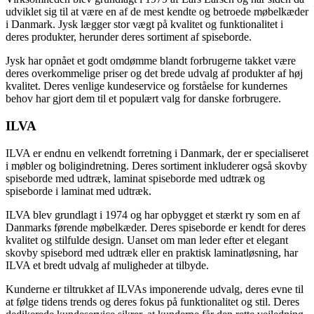
udviklet sig til at være en af de mest kendte og betroede møbelkæder
i Danmark. Jysk lægger stor vægt på kvalitet og funktionalitet i
deres produkter, herunder deres sortiment af spiseborde.
Jysk har opnået et godt omdømme blandt forbrugerne takket være
deres overkommelige priser og det brede udvalg af produkter af høj
kvalitet. Deres venlige kundeservice og forståelse for kundernes
behov har gjort dem til et populært valg for danske forbrugere.
ILVA
ILVA er endnu en velkendt forretning i Danmark, der er specialiseret
i møbler og boligindretning. Deres sortiment inkluderer også skovby
spiseborde med udtræk, laminat spiseborde med udtræk og
spiseborde i laminat med udtræk.
ILVA blev grundlagt i 1974 og har opbygget et stærkt ry som en af
Danmarks førende møbelkæder. Deres spiseborde er kendt for deres
kvalitet og stilfulde design. Uanset om man leder efter et elegant
skovby spisebord med udtræk eller en praktisk laminatløsning, har
ILVA et bredt udvalg af muligheder at tilbyde.
Kunderne er tiltrukket af ILVAs imponerende udvalg, deres evne til
at følge tidens trends og deres fokus på funktionalitet og stil. Deres