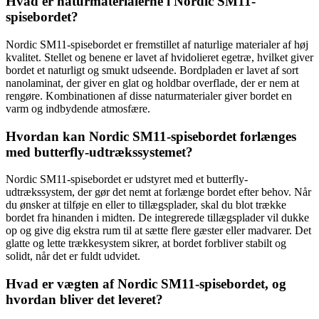
Hvad er naturmaterialerne i Nordic SM11-
spisebordet?
Nordic SM11-spisebordet er fremstillet af naturlige materialer af høj
kvalitet. Stellet og benene er lavet af hvidolieret egetræ, hvilket giver
bordet et naturligt og smukt udseende. Bordpladen er lavet af sort
nanolaminat, der giver en glat og holdbar overflade, der er nem at
rengøre. Kombinationen af disse naturmaterialer giver bordet en
varm og indbydende atmosfære.
Hvordan kan Nordic SM11-spisebordet forlænges
med butterfly-udtrækssystemet?
Nordic SM11-spisebordet er udstyret med et butterfly-
udtrækssystem, der gør det nemt at forlænge bordet efter behov. Når
du ønsker at tilføje en eller to tillægsplader, skal du blot trække
bordet fra hinanden i midten. De integrerede tillægsplader vil dukke
op og give dig ekstra rum til at sætte flere gæster eller madvarer. Det
glatte og lette trækkesystem sikrer, at bordet forbliver stabilt og
solidt, når det er fuldt udvidet.
Hvad er vægten af Nordic SM11-spisebordet, og
hvordan bliver det leveret?