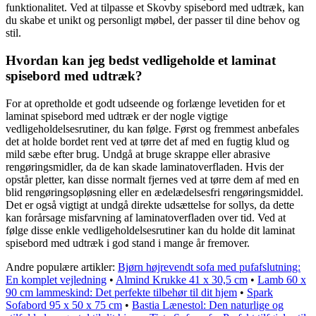
funktionalitet. Ved at tilpasse et Skovby spisebord med udtræk, kan
du skabe et unikt og personligt møbel, der passer til dine behov og
stil.
Hvordan kan jeg bedst vedligeholde et laminat
spisebord med udtræk?
For at opretholde et godt udseende og forlænge levetiden for et
laminat spisebord med udtræk er der nogle vigtige
vedligeholdelsesrutiner, du kan følge. Først og fremmest anbefales
det at holde bordet rent ved at tørre det af med en fugtig klud og
mild sæbe efter brug. Undgå at bruge skrappe eller abrasive
rengøringsmidler, da de kan skade laminatoverfladen. Hvis der
opstår pletter, kan disse normalt fjernes ved at tørre dem af med en
blid rengøringsopløsning eller en ædelædelsesfri rengøringsmiddel.
Det er også vigtigt at undgå direkte udsættelse for sollys, da dette
kan forårsage misfarvning af laminatoverfladen over tid. Ved at
følge disse enkle vedligeholdelsesrutiner kan du holde dit laminat
spisebord med udtræk i god stand i mange år fremover.
Andre populære artikler:
Bjørn højrevendt sofa med pufafslutning:
En komplet vejledning
•
Almind Krukke 41 x 30,5 cm
•
Lamb 60 x
90 cm lammeskind: Det perfekte tilbehør til dit hjem
•
Spark
Sofabord 95 x 50 x 75 cm
•
Bastia Lænestol: Den naturlige og