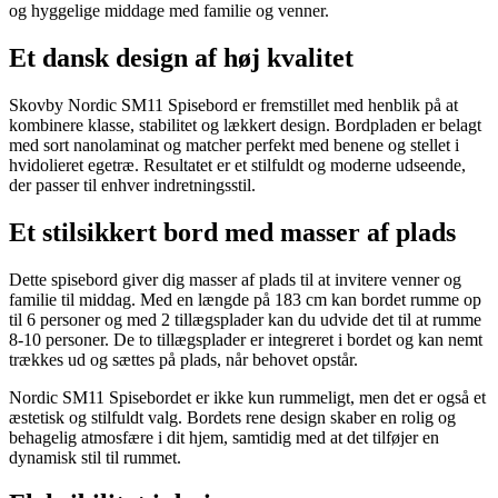
og hyggelige middage med familie og venner.
Et dansk design af høj kvalitet
Skovby Nordic SM11 Spisebord er fremstillet med henblik på at
kombinere klasse, stabilitet og lækkert design. Bordpladen er belagt
med sort nanolaminat og matcher perfekt med benene og stellet i
hvidolieret egetræ. Resultatet er et stilfuldt og moderne udseende,
der passer til enhver indretningsstil.
Et stilsikkert bord med masser af plads
Dette spisebord giver dig masser af plads til at invitere venner og
familie til middag. Med en længde på 183 cm kan bordet rumme op
til 6 personer og med 2 tillægsplader kan du udvide det til at rumme
8-10 personer. De to tillægsplader er integreret i bordet og kan nemt
trækkes ud og sættes på plads, når behovet opstår.
Nordic SM11 Spisebordet er ikke kun rummeligt, men det er også et
æstetisk og stilfuldt valg. Bordets rene design skaber en rolig og
behagelig atmosfære i dit hjem, samtidig med at det tilføjer en
dynamisk stil til rummet.