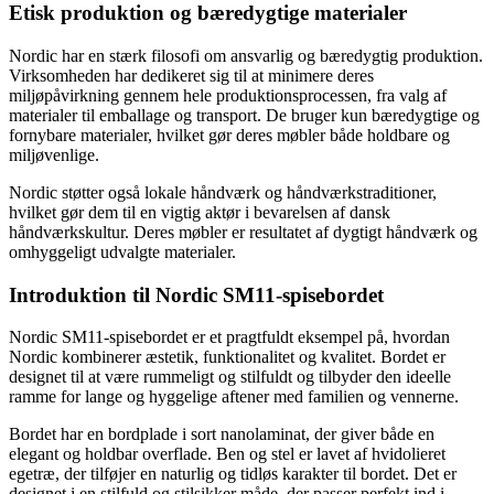
Etisk produktion og bæredygtige materialer
Nordic har en stærk filosofi om ansvarlig og bæredygtig produktion.
Virksomheden har dedikeret sig til at minimere deres
miljøpåvirkning gennem hele produktionsprocessen, fra valg af
materialer til emballage og transport. De bruger kun bæredygtige og
fornybare materialer, hvilket gør deres møbler både holdbare og
miljøvenlige.
Nordic støtter også lokale håndværk og håndværkstraditioner,
hvilket gør dem til en vigtig aktør i bevarelsen af dansk
håndværkskultur. Deres møbler er resultatet af dygtigt håndværk og
omhyggeligt udvalgte materialer.
Introduktion til Nordic SM11-spisebordet
Nordic SM11-spisebordet er et pragtfuldt eksempel på, hvordan
Nordic kombinerer æstetik, funktionalitet og kvalitet. Bordet er
designet til at være rummeligt og stilfuldt og tilbyder den ideelle
ramme for lange og hyggelige aftener med familien og vennerne.
Bordet har en bordplade i sort nanolaminat, der giver både en
elegant og holdbar overflade. Ben og stel er lavet af hvidolieret
egetræ, der tilføjer en naturlig og tidløs karakter til bordet. Det er
designet i en stilfuld og stilsikker måde, der passer perfekt ind i