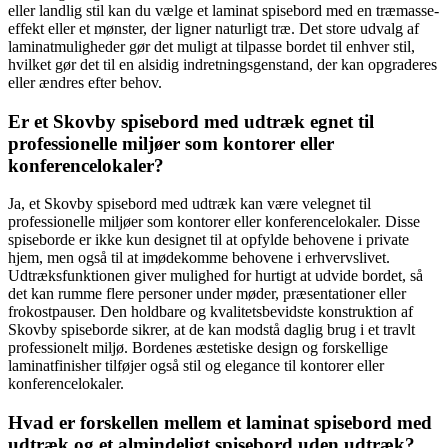
eller landlig stil kan du vælge et laminat spisebord med en træmasse-
effekt eller et mønster, der ligner naturligt træ. Det store udvalg af
laminatmuligheder gør det muligt at tilpasse bordet til enhver stil,
hvilket gør det til en alsidig indretningsgenstand, der kan opgraderes
eller ændres efter behov.
Er et Skovby spisebord med udtræk egnet til
professionelle miljøer som kontorer eller
konferencelokaler?
Ja, et Skovby spisebord med udtræk kan være velegnet til
professionelle miljøer som kontorer eller konferencelokaler. Disse
spiseborde er ikke kun designet til at opfylde behovene i private
hjem, men også til at imødekomme behovene i erhvervslivet.
Udtræksfunktionen giver mulighed for hurtigt at udvide bordet, så
det kan rumme flere personer under møder, præsentationer eller
frokostpauser. Den holdbare og kvalitetsbevidste konstruktion af
Skovby spiseborde sikrer, at de kan modstå daglig brug i et travlt
professionelt miljø. Bordenes æstetiske design og forskellige
laminatfinisher tilføjer også stil og elegance til kontorer eller
konferencelokaler.
Hvad er forskellen mellem et laminat spisebord med
udtræk og et almindeligt spisebord uden udtræk?