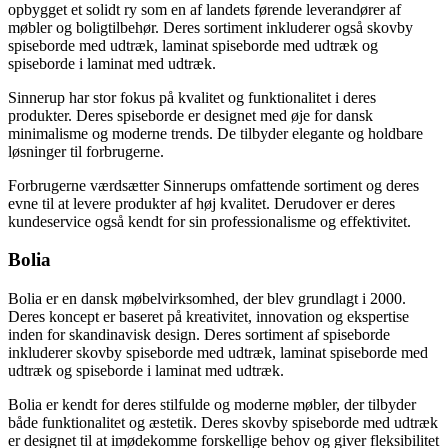
opbygget et solidt ry som en af landets førende leverandører af
møbler og boligtilbehør. Deres sortiment inkluderer også skovby
spiseborde med udtræk, laminat spiseborde med udtræk og
spiseborde i laminat med udtræk.
Sinnerup har stor fokus på kvalitet og funktionalitet i deres
produkter. Deres spiseborde er designet med øje for dansk
minimalisme og moderne trends. De tilbyder elegante og holdbare
løsninger til forbrugerne.
Forbrugerne værdsætter Sinnerups omfattende sortiment og deres
evne til at levere produkter af høj kvalitet. Derudover er deres
kundeservice også kendt for sin professionalisme og effektivitet.
Bolia
Bolia er en dansk møbelvirksomhed, der blev grundlagt i 2000.
Deres koncept er baseret på kreativitet, innovation og ekspertise
inden for skandinavisk design. Deres sortiment af spiseborde
inkluderer skovby spiseborde med udtræk, laminat spiseborde med
udtræk og spiseborde i laminat med udtræk.
Bolia er kendt for deres stilfulde og moderne møbler, der tilbyder
både funktionalitet og æstetik. Deres skovby spiseborde med udtræk
er designet til at imødekomme forskellige behov og giver fleksibilitet