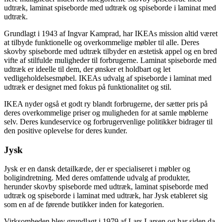
udtræk, laminat spiseborde med udtræk og spiseborde i laminat med
udtræk.
Grundlagt i 1943 af Ingvar Kamprad, har IKEAs mission altid været
at tilbyde funktionelle og overkommelige møbler til alle. Deres
skovby spiseborde med udtræk tilbyder en æstetisk appel og en bred
vifte af stilfulde muligheder til forbrugerne. Laminat spiseborde med
udtræk er ideelle til dem, der ønsker et holdbart og let
vedligeholdelsesmøbel. IKEAs udvalg af spiseborde i laminat med
udtræk er designet med fokus på funktionalitet og stil.
IKEA nyder også et godt ry blandt forbrugerne, der sætter pris på
deres overkommelige priser og muligheden for at samle møblerne
selv. Deres kundeservice og forbrugervenlige politikker bidrager til
den positive oplevelse for deres kunder.
Jysk
Jysk er en dansk detailkæde, der er specialiseret i møbler og
boligindretning. Med deres omfattende udvalg af produkter,
herunder skovby spiseborde med udtræk, laminat spiseborde med
udtræk og spiseborde i laminat med udtræk, har Jysk etableret sig
som en af de førende butikker inden for kategorien.
Virksomheden blev grundlagt i 1979 af Lars Larsen og har siden da