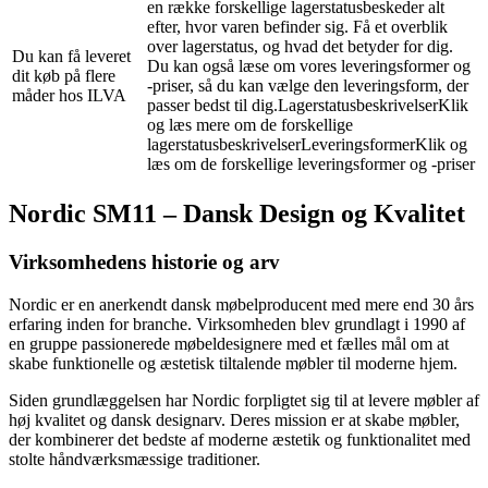
en række forskellige lagerstatusbeskeder alt
efter, hvor varen befinder sig. Få et overblik
over lagerstatus, og hvad det betyder for dig.
Du kan få leveret
Du kan også læse om vores leveringsformer og
dit køb på flere
-priser, så du kan vælge den leveringsform, der
måder hos ILVA
passer bedst til dig.LagerstatusbeskrivelserKlik
og læs mere om de forskellige
lagerstatusbeskrivelserLeveringsformerKlik og
læs om de forskellige leveringsformer og -priser
Nordic SM11 – Dansk Design og Kvalitet
Virksomhedens historie og arv
Nordic er en anerkendt dansk møbelproducent med mere end 30 års
erfaring inden for branche. Virksomheden blev grundlagt i 1990 af
en gruppe passionerede møbeldesignere med et fælles mål om at
skabe funktionelle og æstetisk tiltalende møbler til moderne hjem.
Siden grundlæggelsen har Nordic forpligtet sig til at levere møbler af
høj kvalitet og dansk designarv. Deres mission er at skabe møbler,
der kombinerer det bedste af moderne æstetik og funktionalitet med
stolte håndværksmæssige traditioner.