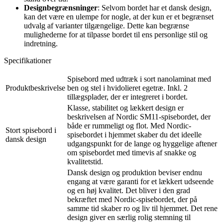
Designbegrænsninger
: Selvom bordet har et dansk design,
kan det være en ulempe for nogle, at der kun er et begrænset
udvalg af varianter tilgængelige. Dette kan begrænse
mulighederne for at tilpasse bordet til ens personlige stil og
indretning.
Specifikationer
Spisebord med udtræk i sort nanolaminat med
Produktbeskrivelse
ben og stel i hvidolieret egetræ. Inkl. 2
tillægsplader, der er integreret i bordet.
Klasse, stabilitet og lækkert design er
beskrivelsen af Nordic SM11-spisebordet, der
både er rummeligt og flot. Med Nordic-
Stort spisebord i
spisebordet i hjemmet skaber du det ideelle
dansk design
udgangspunkt for de lange og hyggelige aftener
om spisebordet med timevis af snakke og
kvalitetstid.
Dansk design og produktion beviser endnu
engang at være garanti for et lækkert udseende
og en høj kvalitet. Det bliver i den grad
bekræftet med Nordic-spisebordet, der på
samme tid skaber ro og liv til hjemmet. Det rene
design giver en særlig rolig stemning til