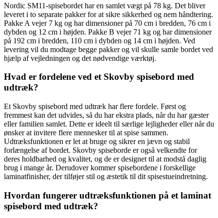
Nordic SM11-spisebordet har en samlet vægt på 78 kg. Det bliver
leveret i to separate pakker for at sikre sikkerhed og nem håndtering.
Pakke A vejer 7 kg og har dimensioner på 70 cm i bredden, 76 cm i
dybden og 12 cm i højden. Pakke B vejer 71 kg og har dimensioner
på 192 cm i bredden, 110 cm i dybden og 14 cm i højden. Ved
levering vil du modtage begge pakker og vil skulle samle bordet ved
hjælp af vejledningen og det nødvendige værktøj.
Hvad er fordelene ved et Skovby spisebord med
udtræk?
Et Skovby spisebord med udtræk har flere fordele. Først og
fremmest kan det udvides, så du har ekstra plads, når du har gæster
eller familien samlet. Dette er ideelt til særlige lejligheder eller når du
ønsker at invitere flere mennesker til at spise sammen.
Udtræksfunktionen er let at bruge og sikrer en jævn og stabil
forlængelse af bordet. Skovby spiseborde er også velkendte for
deres holdbarhed og kvalitet, og de er designet til at modstå daglig
brug i mange år. Derudover kommer spisebordene i forskellige
laminatfinisher, der tilføjer stil og æstetik til dit spisestueindretning.
Hvordan fungerer udtræksfunktionen på et laminat
spisebord med udtræk?