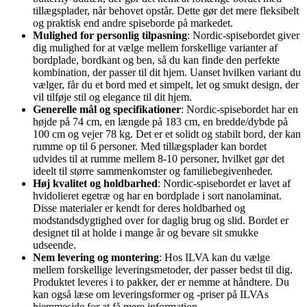
tillægsplader, når behovet opstår. Dette gør det mere fleksibelt
og praktisk end andre spiseborde på markedet.
Mulighed for personlig tilpasning
: Nordic-spisebordet giver
dig mulighed for at vælge mellem forskellige varianter af
bordplade, bordkant og ben, så du kan finde den perfekte
kombination, der passer til dit hjem. Uanset hvilken variant du
vælger, får du et bord med et simpelt, let og smukt design, der
vil tilføje stil og elegance til dit hjem.
Generelle mål og specifikationer
: Nordic-spisebordet har en
højde på 74 cm, en længde på 183 cm, en bredde/dybde på
100 cm og vejer 78 kg. Det er et solidt og stabilt bord, der kan
rumme op til 6 personer. Med tillægsplader kan bordet
udvides til at rumme mellem 8-10 personer, hvilket gør det
ideelt til større sammenkomster og familiebegivenheder.
Høj kvalitet og holdbarhed
: Nordic-spisebordet er lavet af
hvidolieret egetræ og har en bordplade i sort nanolaminat.
Disse materialer er kendt for deres holdbarhed og
modstandsdygtighed over for daglig brug og slid. Bordet er
designet til at holde i mange år og bevare sit smukke
udseende.
Nem levering og montering
: Hos ILVA kan du vælge
mellem forskellige leveringsmetoder, der passer bedst til dig.
Produktet leveres i to pakker, der er nemme at håndtere. Du
kan også læse om leveringsformer og -priser på ILVAs
hjemmeside for at få mere information.