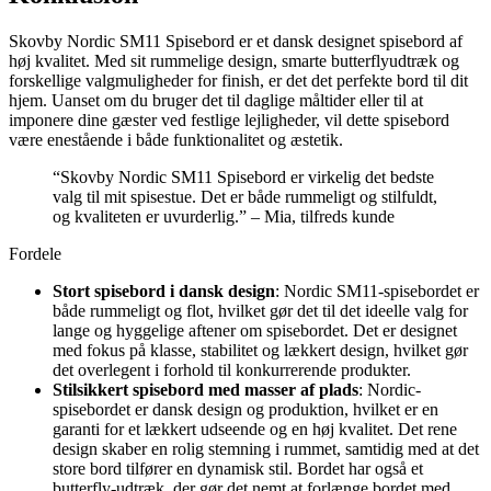
Skovby Nordic SM11 Spisebord er et dansk designet spisebord af
høj kvalitet. Med sit rummelige design, smarte butterflyudtræk og
forskellige valgmuligheder for finish, er det det perfekte bord til dit
hjem. Uanset om du bruger det til daglige måltider eller til at
imponere dine gæster ved festlige lejligheder, vil dette spisebord
være enestående i både funktionalitet og æstetik.
“Skovby Nordic SM11 Spisebord er virkelig det bedste
valg til mit spisestue. Det er både rummeligt og stilfuldt,
og kvaliteten er uvurderlig.” – Mia, tilfreds kunde
Fordele
Stort spisebord i dansk design
: Nordic SM11-spisebordet er
både rummeligt og flot, hvilket gør det til det ideelle valg for
lange og hyggelige aftener om spisebordet. Det er designet
med fokus på klasse, stabilitet og lækkert design, hvilket gør
det overlegent i forhold til konkurrerende produkter.
Stilsikkert spisebord med masser af plads
: Nordic-
spisebordet er dansk design og produktion, hvilket er en
garanti for et lækkert udseende og en høj kvalitet. Det rene
design skaber en rolig stemning i rummet, samtidig med at det
store bord tilfører en dynamisk stil. Bordet har også et
butterfly-udtræk, der gør det nemt at forlænge bordet med