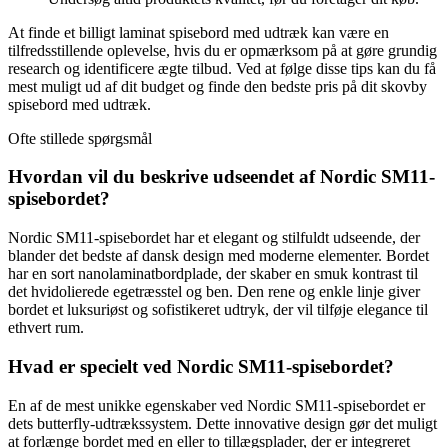
At finde et billigt laminat spisebord med udtræk kan være en
tilfredsstillende oplevelse, hvis du er opmærksom på at gøre grundig
research og identificere ægte tilbud. Ved at følge disse tips kan du få
mest muligt ud af dit budget og finde den bedste pris på dit skovby
spisebord med udtræk.
Ofte stillede spørgsmål
Hvordan vil du beskrive udseendet af Nordic SM11-
spisebordet?
Nordic SM11-spisebordet har et elegant og stilfuldt udseende, der
blander det bedste af dansk design med moderne elementer. Bordet
har en sort nanolaminatbordplade, der skaber en smuk kontrast til
det hvidolierede egetræsstel og ben. Den rene og enkle linje giver
bordet et luksuriøst og sofistikeret udtryk, der vil tilføje elegance til
ethvert rum.
Hvad er specielt ved Nordic SM11-spisebordet?
En af de mest unikke egenskaber ved Nordic SM11-spisebordet er
dets butterfly-udtrækssystem. Dette innovative design gør det muligt
at forlænge bordet med en eller to tillægsplader, der er integreret