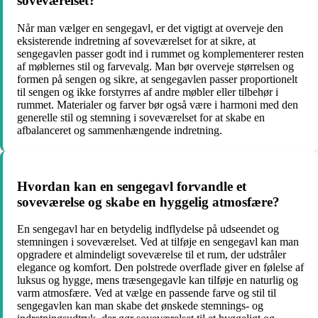
soveværelset?
Når man vælger en sengegavl, er det vigtigt at overveje den
eksisterende indretning af soveværelset for at sikre, at
sengegavlen passer godt ind i rummet og komplementerer resten
af møblernes stil og farvevalg. Man bør overveje størrelsen og
formen på sengen og sikre, at sengegavlen passer proportionelt
til sengen og ikke forstyrres af andre møbler eller tilbehør i
rummet. Materialer og farver bør også være i harmoni med den
generelle stil og stemning i soveværelset for at skabe en
afbalanceret og sammenhængende indretning.
Hvordan kan en sengegavl forvandle et
soveværelse og skabe en hyggelig atmosfære?
En sengegavl har en betydelig indflydelse på udseendet og
stemningen i soveværelset. Ved at tilføje en sengegavl kan man
opgradere et almindeligt soveværelse til et rum, der udstråler
elegance og komfort. Den polstrede overflade giver en følelse af
luksus og hygge, mens træsengegavle kan tilføje en naturlig og
varm atmosfære. Ved at vælge en passende farve og stil til
sengegavlen kan man skabe det ønskede stemnings- og