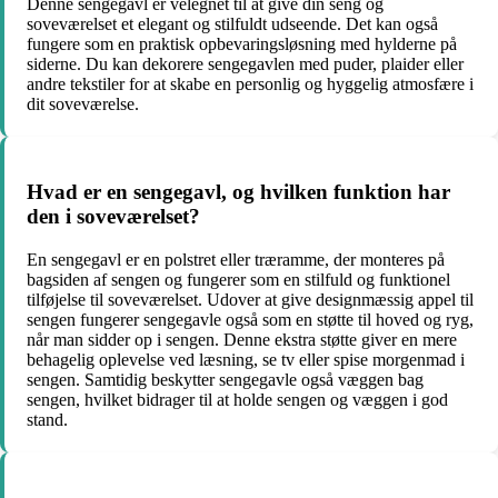
Denne sengegavl er velegnet til at give din seng og
soveværelset et elegant og stilfuldt udseende. Det kan også
fungere som en praktisk opbevaringsløsning med hylderne på
siderne. Du kan dekorere sengegavlen med puder, plaider eller
andre tekstiler for at skabe en personlig og hyggelig atmosfære i
dit soveværelse.
Hvad er en sengegavl, og hvilken funktion har
den i soveværelset?
En sengegavl er en polstret eller træramme, der monteres på
bagsiden af sengen og fungerer som en stilfuld og funktionel
tilføjelse til soveværelset. Udover at give designmæssig appel til
sengen fungerer sengegavle også som en støtte til hoved og ryg,
når man sidder op i sengen. Denne ekstra støtte giver en mere
behagelig oplevelse ved læsning, se tv eller spise morgenmad i
sengen. Samtidig beskytter sengegavle også væggen bag
sengen, hvilket bidrager til at holde sengen og væggen i god
stand.