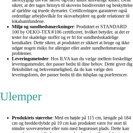
sikrer, at der tages hensyn til skovens biodiversitet og beskyttelse
af sjældne og truede dyrearter. Certificeringen garanterer også
ordentlige arbejdsvilkår for skovarbejdere og gode relationer til
lokalsamfundene.
Miljø og sundhedsmærkninger
: Produktet er STANDARD
100 by OEKO-TEX®106 certificeret, hvilket betyder, at det er
testet for skadelige stoffer og er fri for sundhedsskadelige
kemikalier. Dette sikrer, at produktet er sikkert at bruge og ikke
udgør nogen risiko for allergier eller andre sundhedsmæssige
problemer.
Leveringsmetoder
: Hos ILVA kan du vælge mellem forskellige
leveringsmetoder, der passer bedst til dine behov. Dette giver dig
fleksibilitet og bekvemmelighed, da du kan vælge den
leveringsform, der passer bedst til din tidsplan og præferencer.
Ulemper
Produktets størrelse
: Med en højde på 115 cm, længde på 184
cm og bredde/dybde på 19 cm kan produktet være for stort til
mindre soveværelser eller rum med begrænset plads. Dette kan