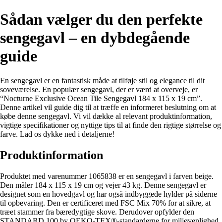
Sådan vælger du den perfekte
sengegavl – en dybdegående
guide
En sengegavl er en fantastisk måde at tilføje stil og elegance til dit
soveværelse. En populær sengegavl, der er værd at overveje, er
“Nocturne Exclusive Ocean Tile Sengegavl 184 x 115 x 19 cm”.
Denne artikel vil guide dig til at træffe en informeret beslutning om at
købe denne sengegavl. Vi vil dække al relevant produktinformation,
vigtige specifikationer og nyttige tips til at finde den rigtige størrelse og
farve. Lad os dykke ned i detaljerne!
Produktinformation
Produktet med varenummer 1065838 er en sengegavl i farven beige.
Den måler 184 x 115 x 19 cm og vejer 43 kg. Denne sengegavl er
designet som en hovedgavl og har også indbyggede hylder på siderne
til opbevaring. Den er certificeret med FSC Mix 70% for at sikre, at
træet stammer fra bæredygtige skove. Derudover opfylder den
STANDARD 100 by OEKO-TEX®-standarderne for miljøvenlighed