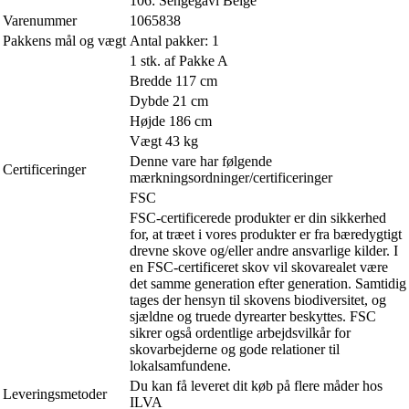
106: Sengegavl Beige
Varenummer
1065838
Pakkens mål og vægt
Antal pakker: 1
1 stk. af Pakke A
Bredde 117 cm
Dybde 21 cm
Højde 186 cm
Vægt 43 kg
Denne vare har følgende
Certificeringer
mærkningsordninger/certificeringer
FSC
FSC-certificerede produkter er din sikkerhed
for, at træet i vores produkter er fra bæredygtigt
drevne skove og/eller andre ansvarlige kilder. I
en FSC-certificeret skov vil skovarealet være
det samme generation efter generation. Samtidig
tages der hensyn til skovens biodiversitet, og
sjældne og truede dyrearter beskyttes. FSC
sikrer også ordentlige arbejdsvilkår for
skovarbejderne og gode relationer til
lokalsamfundene.
Du kan få leveret dit køb på flere måder hos
Leveringsmetoder
ILVA