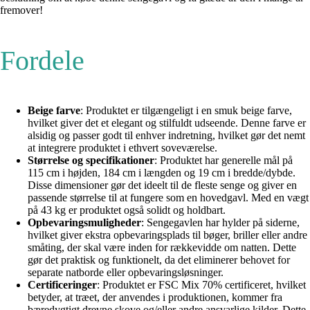
fremover!
Fordele
Beige farve
: Produktet er tilgængeligt i en smuk beige farve,
hvilket giver det et elegant og stilfuldt udseende. Denne farve er
alsidig og passer godt til enhver indretning, hvilket gør det nemt
at integrere produktet i ethvert soveværelse.
Størrelse og specifikationer
: Produktet har generelle mål på
115 cm i højden, 184 cm i længden og 19 cm i bredde/dybde.
Disse dimensioner gør det ideelt til de fleste senge og giver en
passende størrelse til at fungere som en hovedgavl. Med en vægt
på 43 kg er produktet også solidt og holdbart.
Opbevaringsmuligheder
: Sengegavlen har hylder på siderne,
hvilket giver ekstra opbevaringsplads til bøger, briller eller andre
småting, der skal være inden for rækkevidde om natten. Dette
gør det praktisk og funktionelt, da det eliminerer behovet for
separate natborde eller opbevaringsløsninger.
Certificeringer
: Produktet er FSC Mix 70% certificeret, hvilket
betyder, at træet, der anvendes i produktionen, kommer fra
bæredygtigt drevne skove og/eller andre ansvarlige kilder. Dette