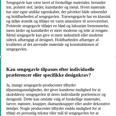
Sengegavle kan være lavet af forskellige materialer, herunder
træ, polstret stof, læder, kunstlæder og metal. Hvert materiale
har sine egne unikke egenskaber, der påvirker både udseendet
og holdbarheden af sengegavlen. Træsengegavle har en klassisk
og tidløs æstetik og tilføjer en varm atmosfære til soveværelset.
Polstrede sengegavle tilføjer en blød og luksuriøs fornemmelse,
mens læder og kunstlæder er mere moderne og lette at rengøre.
Metal sengegavle kan give et mere industrielt eller moderne
udtryk afhængigt af designet. Holdbarheden afhænger af
kvaliteten af det anvendte materiale og konstruktionen af
sengegavlen.
Kan sengegavle tilpasses efter individuelle
præferencer eller specifikke designkrav?
Ja, mange sengegavle-producenter tilbyder
tilpasningsmuligheder, der giver kunderne mulighed for at
skræddersy sengegavlen til deres individuelle præferencer og
designstil. Dette kan omfatte valg af forskellige materialer,
farver, mønstre, knapper, diamantknapper eller andre dekorative
detaljer. Nogle producenter tilbyder endda mulighed for at
tilføje en personlig tekstur eller mål til sengegavlen for at