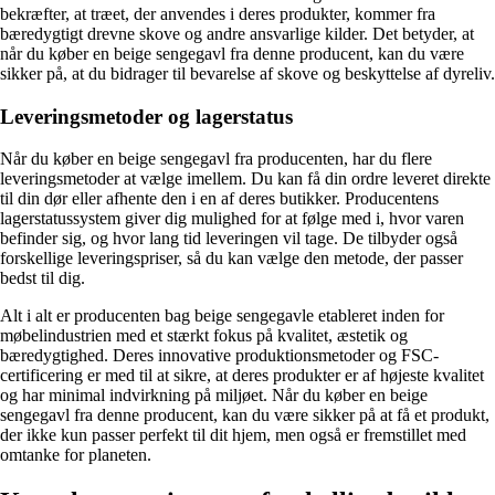
bekræfter, at træet, der anvendes i deres produkter, kommer fra
bæredygtigt drevne skove og andre ansvarlige kilder. Det betyder, at
når du køber en beige sengegavl fra denne producent, kan du være
sikker på, at du bidrager til bevarelse af skove og beskyttelse af dyreliv.
Leveringsmetoder og lagerstatus
Når du køber en beige sengegavl fra producenten, har du flere
leveringsmetoder at vælge imellem. Du kan få din ordre leveret direkte
til din dør eller afhente den i en af deres butikker. Producentens
lagerstatussystem giver dig mulighed for at følge med i, hvor varen
befinder sig, og hvor lang tid leveringen vil tage. De tilbyder også
forskellige leveringspriser, så du kan vælge den metode, der passer
bedst til dig.
Alt i alt er producenten bag beige sengegavle etableret inden for
møbelindustrien med et stærkt fokus på kvalitet, æstetik og
bæredygtighed. Deres innovative produktionsmetoder og FSC-
certificering er med til at sikre, at deres produkter er af højeste kvalitet
og har minimal indvirkning på miljøet. Når du køber en beige
sengegavl fra denne producent, kan du være sikker på at få et produkt,
der ikke kun passer perfekt til dit hjem, men også er fremstillet med
omtanke for planeten.