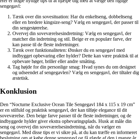
Her er nogle nyttige tips til at hjælpe dig med at vælge den rigtige
sengegavl:
Tænk over din sovesituation: Har du enkeltseng, dobbeltseng
eller en bredere kingsize-seng? Vælg en sengegavl, der passer til
din sengestørrelse.
Overvej din soveværelsesindretning: Vælg en sengegavl, der
matcher din indretning og stil. Beige er en populær farve, der
kan passe til de fleste indretninger.
Tænk over funktionaliteten: Ønsker du en sengegavl med
indbygget opbevaring eller hylder? Dette kan være praktisk til at
opbevare bøger, briller eller andre småting.
Tag højde for din personlige smag: Hvad synes du om designet
og udseendet af sengegavlen? Vælg en sengegavl, der tiltaler dig
æstetisk.
Konklusion
Den “Nocturne Exclusive Ocean Tile Sengegavl 184 x 115 x 19 cm”
er en stilfuld og praktisk sengegavl, der kan tilføje elegance til dit
soveværelse. Den beige farve passer til de fleste indretninger, og de
indbyggede hylder giver ekstra opbevaringsplads. Husk at måle din
seng og overvej din soveværelsesindretning, når du vælger en
sengegavl. Med disse tips er vi sikre på, at du kan træffe en informeret
beslutning om at købe denne sengegavl og få glæde af den i mange år