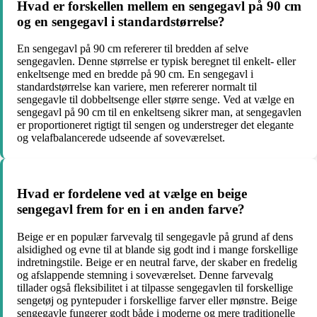
Hvad er forskellen mellem en sengegavl på 90 cm
og en sengegavl i standardstørrelse?
En sengegavl på 90 cm refererer til bredden af selve
sengegavlen. Denne størrelse er typisk beregnet til enkelt- eller
enkeltsenge med en bredde på 90 cm. En sengegavl i
standardstørrelse kan variere, men refererer normalt til
sengegavle til dobbeltsenge eller større senge. Ved at vælge en
sengegavl på 90 cm til en enkeltseng sikrer man, at sengegavlen
er proportioneret rigtigt til sengen og understreger det elegante
og velafbalancerede udseende af soveværelset.
Hvad er fordelene ved at vælge en beige
sengegavl frem for en i en anden farve?
Beige er en populær farvevalg til sengegavle på grund af dens
alsidighed og evne til at blande sig godt ind i mange forskellige
indretningstile. Beige er en neutral farve, der skaber en fredelig
og afslappende stemning i soveværelset. Denne farvevalg
tillader også fleksibilitet i at tilpasse sengegavlen til forskellige
sengetøj og pyntepuder i forskellige farver eller mønstre. Beige
sengegavle fungerer godt både i moderne og mere traditionelle