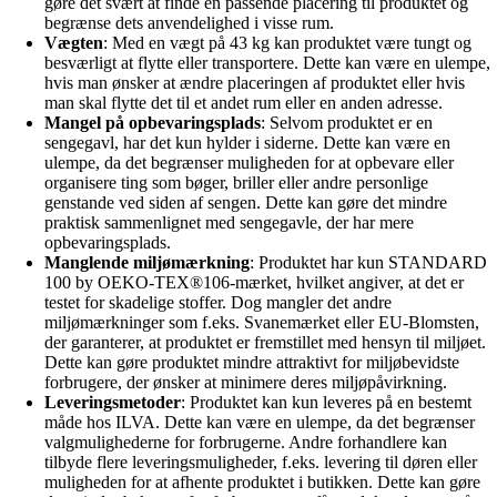
gøre det svært at finde en passende placering til produktet og
begrænse dets anvendelighed i visse rum.
Vægten
: Med en vægt på 43 kg kan produktet være tungt og
besværligt at flytte eller transportere. Dette kan være en ulempe,
hvis man ønsker at ændre placeringen af produktet eller hvis
man skal flytte det til et andet rum eller en anden adresse.
Mangel på opbevaringsplads
: Selvom produktet er en
sengegavl, har det kun hylder i siderne. Dette kan være en
ulempe, da det begrænser muligheden for at opbevare eller
organisere ting som bøger, briller eller andre personlige
genstande ved siden af sengen. Dette kan gøre det mindre
praktisk sammenlignet med sengegavle, der har mere
opbevaringsplads.
Manglende miljømærkning
: Produktet har kun STANDARD
100 by OEKO-TEX®106-mærket, hvilket angiver, at det er
testet for skadelige stoffer. Dog mangler det andre
miljømærkninger som f.eks. Svanemærket eller EU-Blomsten,
der garanterer, at produktet er fremstillet med hensyn til miljøet.
Dette kan gøre produktet mindre attraktivt for miljøbevidste
forbrugere, der ønsker at minimere deres miljøpåvirkning.
Leveringsmetoder
: Produktet kan kun leveres på en bestemt
måde hos ILVA. Dette kan være en ulempe, da det begrænser
valgmulighederne for forbrugerne. Andre forhandlere kan
tilbyde flere leveringsmuligheder, f.eks. levering til døren eller
muligheden for at afhente produktet i butikken. Dette kan gøre