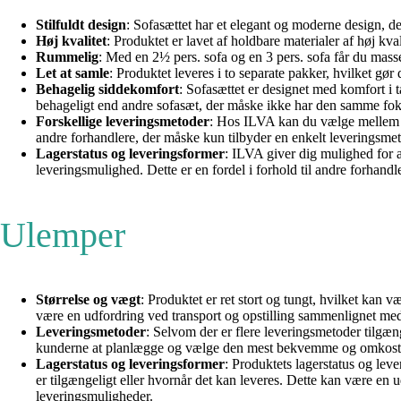
Stilfuldt design
: Sofasættet har et elegant og moderne design, der
Høj kvalitet
: Produktet er lavet af holdbare materialer af høj kva
Rummelig
: Med en 2½ pers. sofa og en 3 pers. sofa får du masser
Let at samle
: Produktet leveres i to separate pakker, hvilket gør
Behagelig siddekomfort
: Sofasættet er designet med komfort i
behageligt end andre sofasæt, der måske ikke har den samme fok
Forskellige leveringsmetoder
: Hos ILVA kan du vælge mellem for
andre forhandlere, der måske kun tilbyder en enkelt leveringsme
Lagerstatus og leveringsformer
: ILVA giver dig mulighed for a
leveringsmulighed. Dette er en fordel i forhold til andre forhan
Ulemper
Størrelse og vægt
: Produktet er ret stort og tungt, hvilket kan
være en udfordring ved transport og opstilling sammenlignet med
Leveringsmetoder
: Selvom der er flere leveringsmetoder tilgæn
kunderne at planlægge og vælge den mest bekvemme og omkostnin
Lagerstatus og leveringsformer
: Produktets lagerstatus og lev
er tilgængeligt eller hvornår det kan leveres. Dette kan være e
leveringsmuligheder.