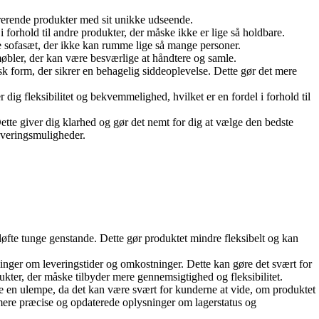
kurrerende produkter med sit unikke udseende.
 i forhold til andre produkter, der måske ikke er lige så holdbare.
ndre sofasæt, der ikke kan rumme lige så mange personer.
e møbler, der kan være besværlige at håndtere og samle.
k form, der sikrer en behagelig siddeoplevelse. Dette gør det mere
dig fleksibilitet og bekvemmelighed, hvilket er en fordel i forhold til
Dette giver dig klarhed og gør det nemt for dig at vælge den bedste
leveringsmuligheder.
 løfte tunge genstande. Dette gør produktet mindre fleksibelt og kan
ninger om leveringstider og omkostninger. Dette kan gøre det svært for
r, der måske tilbyder mere gennemsigtighed og fleksibilitet.
ære en ulempe, da det kan være svært for kunderne at vide, om produktet
mere præcise og opdaterede oplysninger om lagerstatus og