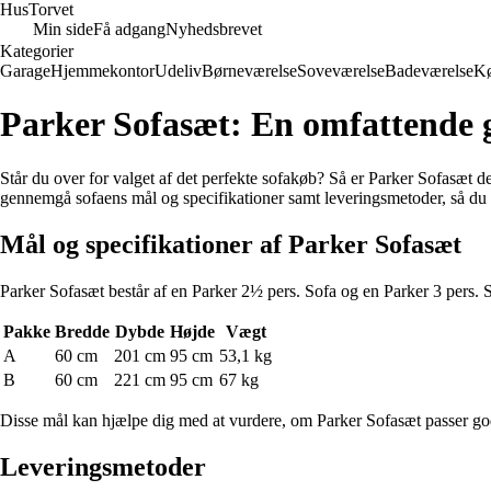
Hus
Torvet
Min side
Få adgang
Nyhedsbrevet
Kategorier
Garage
Hjemmekontor
Udeliv
Børneværelse
Soveværelse
Badeværelse
K
Parker Sofasæt: En omfattende gu
Står du over for valget af det perfekte sofakøb? Så er Parker Sofasæt det
gennemgå sofaens mål og specifikationer samt leveringsmetoder, så du k
Mål og specifikationer af Parker Sofasæt
Parker Sofasæt består af en Parker 2½ pers. Sofa og en Parker 3 pers. 
Pakke
Bredde
Dybde
Højde
Vægt
A
60 cm
201 cm
95 cm
53,1 kg
B
60 cm
221 cm
95 cm
67 kg
Disse mål kan hjælpe dig med at vurdere, om Parker Sofasæt passer godt 
Leveringsmetoder