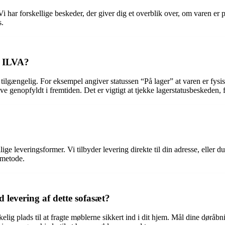
ar forskellige beskeder, der giver dig et overblik over, om varen er på l
s.
s ILVA?
tilgængelig. For eksempel angiver statussen “På lager” at varen er fysis
ive genopfyldt i fremtiden. Det er vigtigt at tjekke lagerstatusbeskeden, 
 leveringsformer. Vi tilbyder levering direkte til din adresse, eller du
smetode.
d levering af dette sofasæt?
rækkelig plads til at fragte møblerne sikkert ind i dit hjem. Mål dine dør