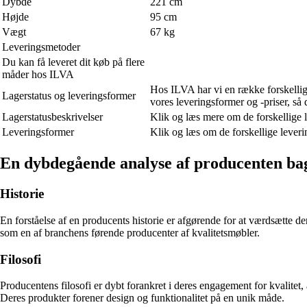
Dybde
221 cm
Højde
95 cm
Vægt
67 kg
Leveringsmetoder
Du kan få leveret dit køb på flere
måder hos ILVA
Hos ILVA har vi en række forskellige
Lagerstatus og leveringsformer
vores leveringsformer og -priser, så 
Lagerstatusbeskrivelser
Klik og læs mere om de forskellige l
Leveringsformer
Klik og læs om de forskellige leveri
En dybdegående analyse af producenten bag 
Historie
En forståelse af en producents historie er afgørende for at værdsætte der
som en af ​​branchens førende producenter af kvalitetsmøbler.
Filosofi
Producentens filosofi er dybt forankret i deres engagement for kvalitet
Deres produkter forener design og funktionalitet på en unik måde.