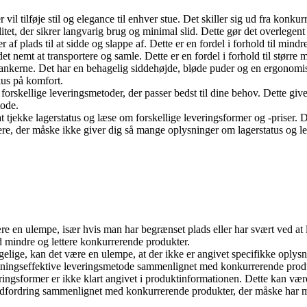
 vil tilføje stil og elegance til enhver stue. Det skiller sig ud fra kon
litet, der sikrer langvarig brug og minimal slid. Dette gør det overlegent
 af plads til at sidde og slappe af. Dette er en fordel i forhold til mi
 det nemt at transportere og samle. Dette er en fordel i forhold til størr
 tankerne. Det har en behagelig siddehøjde, bløde puder og en ergonomis
us på komfort.
skellige leveringsmetoder, der passer bedst til dine behov. Dette giver 
tode.
t tjekke lagerstatus og læse om forskellige leveringsformer og -priser. 
dlere, der måske ikke giver dig så mange oplysninger om lagerstatus og 
 være en ulempe, især hvis man har begrænset plads eller har svært ved at
 mindre og lettere konkurrerende produkter.
gelige, kan det være en ulempe, at der ikke er angivet specifikke oplys
gseffektive leveringsmetode sammenlignet med konkurrerende produkte
eringsformer er ikke klart angivet i produktinformationen. Dette kan v
n udfordring sammenlignet med konkurrerende produkter, der måske har 