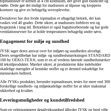
topmadrasser er kernen af 4 cm koldskum, der giver god elasticitet og
støtte. Dette gør det muligt for madrassen at tilpasse sig kroppens
konturer og give en behagelig soveoplevelse.
Derudover har den hvide topmadras et aftageligt betræk, der kan
vaskes ved 40 grader. Dette sikrer, at madrassen forbliver ren og
hygiejnisk i lang tid. Betrækket er også fugtabsorberende og har gode
ventilationsevner for at holde temperaturen behagelig under søvn.
Engagement for miljø og sundhed
JYSK tager deres ansvar over for miljøet og sundheden alvorligt.
Deres sengetilbehør har miljø- og sundhedsmærkningen STANDARD
100 by OEKO-TEX®, som er en af ​​verdens førende sundhedsmærker
til tekstilprodukter. Mærket sikrer, at produkterne ikke indeholder
skadelige mængder af kemiske stoffer og er dermed uskadelige for
menneskers helbred.
Alle JYSKs produkter, herunder topmadrasser, testes for mere end 300
forskellige sundheds- og miljøskadelige stoffer for at sikre maksimal
sikkerhed og kvalitet.
Leveringsmuligheder og kundetilfredshed
Som en velrenommeret detailvirksomhed tilbyder JYSK en bred vifte