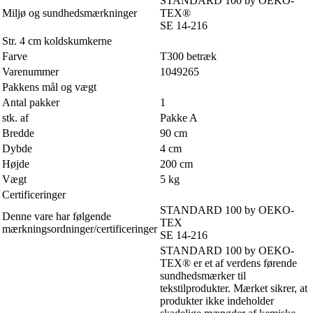
STANDARD 100 by OEKO-
Miljø og sundhedsmærkninger
TEX®
SE 14-216
Str. 4 cm koldskumkerne
Farve
T300 betræk
Varenummer
1049265
Pakkens mål og vægt
Antal pakker
1
stk. af
Pakke A
Bredde
90 cm
Dybde
4 cm
Højde
200 cm
Vægt
5 kg
Certificeringer
STANDARD 100 by OEKO-
Denne vare har følgende
TEX
mærkningsordninger/certificeringer
SE 14-216
STANDARD 100 by OEKO-
TEX® er et af verdens førende
sundhedsmærker til
tekstilprodukter. Mærket sikrer, at
produkter ikke indeholder