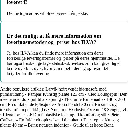
leveret i?
Denne topmadras vil blive leveret i én pakke.
Er det muligt at få mere information om
leveringsmetoder og -priser hos ILVA?
Ja, hos ILVA kan du finde mere information om deres
forskellige leveringsformer og -priser på deres hjemmeside. De
har også forskellige lagerstatusbeskrivelser, som kan give dig et
bedre overblik over, hvor varen befinder sig og hvad det
betyder for din levering.
Andre populære artikler:
Larvik højrevendt hjørnesofa med
pufafslutning
•
Pampas Kunstig plante 125 cm
•
Cleo Loungepuf: Den
ideelle udendørs puf til afslapning
•
Nocturne Rullemadras 140 x 200
cm: En omfattende købsguide
•
Sona Pendel 30 cm: En smuk og
trendy loftlampe i blå glas
•
Nocturne Exclusive Ocean D8 Sengegavl
•
Elena Lænestol: Din fantastiske løsning til komfort og stil
•
Pietra
Cafésæt – En fuldendt oplevelse til din altan
•
Eucalyptus Kunstig
plante 40 cm – Bring naturen indenfor
•
Guide til at købe Bona