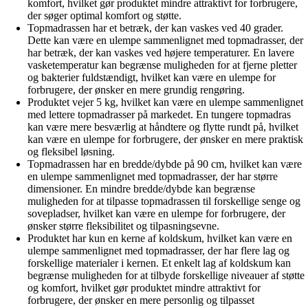
komfort, hvilket gør produktet mindre attraktivt for forbrugere,
der søger optimal komfort og støtte.
Topmadrassen har et betræk, der kan vaskes ved 40 grader.
Dette kan være en ulempe sammenlignet med topmadrasser, der
har betræk, der kan vaskes ved højere temperaturer. En lavere
vasketemperatur kan begrænse muligheden for at fjerne pletter
og bakterier fuldstændigt, hvilket kan være en ulempe for
forbrugere, der ønsker en mere grundig rengøring.
Produktet vejer 5 kg, hvilket kan være en ulempe sammenlignet
med lettere topmadrasser på markedet. En tungere topmadras
kan være mere besværlig at håndtere og flytte rundt på, hvilket
kan være en ulempe for forbrugere, der ønsker en mere praktisk
og fleksibel løsning.
Topmadrassen har en bredde/dybde på 90 cm, hvilket kan være
en ulempe sammenlignet med topmadrasser, der har større
dimensioner. En mindre bredde/dybde kan begrænse
muligheden for at tilpasse topmadrassen til forskellige senge og
sovepladser, hvilket kan være en ulempe for forbrugere, der
ønsker større fleksibilitet og tilpasningsevne.
Produktet har kun en kerne af koldskum, hvilket kan være en
ulempe sammenlignet med topmadrasser, der har flere lag og
forskellige materialer i kernen. Et enkelt lag af koldskum kan
begrænse muligheden for at tilbyde forskellige niveauer af støtte
og komfort, hvilket gør produktet mindre attraktivt for
forbrugere, der ønsker en mere personlig og tilpasset