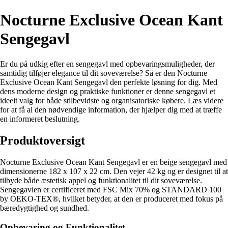
Nocturne Exclusive Ocean Kant
Sengegavl
Er du på udkig efter en sengegavl med opbevaringsmuligheder, der
samtidig tilføjer elegance til dit soveværelse? Så er den Nocturne
Exclusive Ocean Kant Sengegavl den perfekte løsning for dig. Med
dens moderne design og praktiske funktioner er denne sengegavl et
ideelt valg for både stilbevidste og organisatoriske købere. Læs videre
for at få al den nødvendige information, der hjælper dig med at træffe
en informeret beslutning.
Produktoversigt
Nocturne Exclusive Ocean Kant Sengegavl er en beige sengegavl med
dimensionerne 182 x 107 x 22 cm. Den vejer 42 kg og er designet til at
tilbyde både æstetisk appel og funktionalitet til dit soveværelse.
Sengegavlen er certificeret med FSC Mix 70% og STANDARD 100
by OEKO-TEX®, hvilket betyder, at den er produceret med fokus på
bæredygtighed og sundhed.
Opbevaring og Funktionalitet