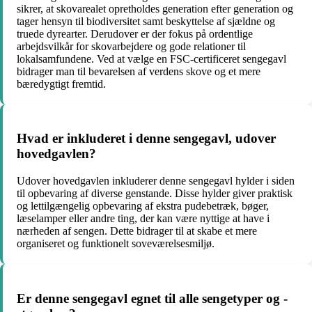
sikrer, at skovarealet opretholdes generation efter generation og
tager hensyn til biodiversitet samt beskyttelse af sjældne og
truede dyrearter. Derudover er der fokus på ordentlige
arbejdsvilkår for skovarbejdere og gode relationer til
lokalsamfundene. Ved at vælge en FSC-certificeret sengegavl
bidrager man til bevarelsen af ​​verdens skove og et mere
bæredygtigt fremtid.
Hvad er inkluderet i denne sengegavl, udover
hovedgavlen?
Udover hovedgavlen inkluderer denne sengegavl hylder i siden
til opbevaring af diverse genstande. Disse hylder giver praktisk
og lettilgængelig opbevaring af ekstra pudebetræk, bøger,
læselamper eller andre ting, der kan være nyttige at have i
nærheden af sengen. Dette bidrager til at skabe et mere
organiseret og funktionelt soveværelsesmiljø.
Er denne sengegavl egnet til alle sengetyper og -