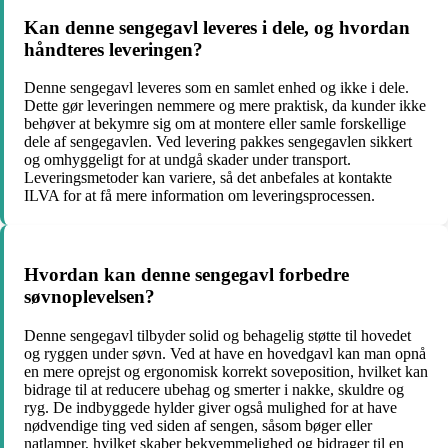
Kan denne sengegavl leveres i dele, og hvordan
håndteres leveringen?
Denne sengegavl leveres som en samlet enhed og ikke i dele.
Dette gør leveringen nemmere og mere praktisk, da kunder ikke
behøver at bekymre sig om at montere eller samle forskellige
dele af sengegavlen. Ved levering pakkes sengegavlen sikkert
og omhyggeligt for at undgå skader under transport.
Leveringsmetoder kan variere, så det anbefales at kontakte
ILVA for at få mere information om leveringsprocessen.
Hvordan kan denne sengegavl forbedre
søvnoplevelsen?
Denne sengegavl tilbyder solid og behagelig støtte til hovedet
og ryggen under søvn. Ved at have en hovedgavl kan man opnå
en mere oprejst og ergonomisk korrekt soveposition, hvilket kan
bidrage til at reducere ubehag og smerter i nakke, skuldre og
ryg. De indbyggede hylder giver også mulighed for at have
nødvendige ting ved siden af sengen, såsom bøger eller
natlamper, hvilket skaber bekvemmelighed og bidrager til en