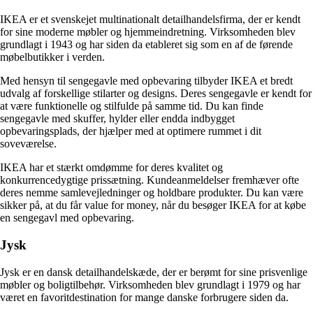
IKEA er et svenskejet multinationalt detailhandelsfirma, der er kendt
for sine moderne møbler og hjemmeindretning. Virksomheden blev
grundlagt i 1943 og har siden da etableret sig som en af de førende
møbelbutikker i verden.
Med hensyn til sengegavle med opbevaring tilbyder IKEA et bredt
udvalg af forskellige stilarter og designs. Deres sengegavle er kendt for
at være funktionelle og stilfulde på samme tid. Du kan finde
sengegavle med skuffer, hylder eller endda indbygget
opbevaringsplads, der hjælper med at optimere rummet i dit
soveværelse.
IKEA har et stærkt omdømme for deres kvalitet og
konkurrencedygtige prissætning. Kundeanmeldelser fremhæver ofte
deres nemme samlevejledninger og holdbare produkter. Du kan være
sikker på, at du får value for money, når du besøger IKEA for at købe
en sengegavl med opbevaring.
Jysk
Jysk er en dansk detailhandelskæde, der er berømt for sine prisvenlige
møbler og boligtilbehør. Virksomheden blev grundlagt i 1979 og har
været en favoritdestination for mange danske forbrugere siden da.