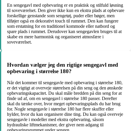
En sengegavl med opbevaring er en praktisk og stilfuld løsning
til soveværelset. Den giver ikke kun en ekstra plads at opbevare
forskellige genstande som sengetøj, puder eller bøger, men
tilføjer også en dekorativt touch til rummet. Den kan fungere
som erstatning for en traditionel kommode eller natbord og
spare plads i rummet. Derudover kan sengegavlen bruges til at
skabe en mere harmonisk og organiseret atmosfære i
soveværelset.
Hvordan vælger jeg den rigtige sengegavl med
opbevaring i størrelse 180?
Når det kommer til sengegavle med opbevaring i størrelse 180,
er det vigtigt at overveje størrelsen på din seng og den ønskede
opbevaringskapacitet. Du skal måle bredden på din seng for at
finde ud af, om en sengegavl i størrelse 180 passer. Derefter
skal du tænke over, hvor meget opbevaringsplads du har brug
for. Nogle sengegavle i størrelse 180 har flere skuffer eller
hylder, hvor du kan organisere dine ting. Du kan også overveje
sengegavle i modeller med ekstra opbevaring, såsom
hydrauliske liftmekanismer, der giver nem adgang til
opbevaringsrummet under sengen.