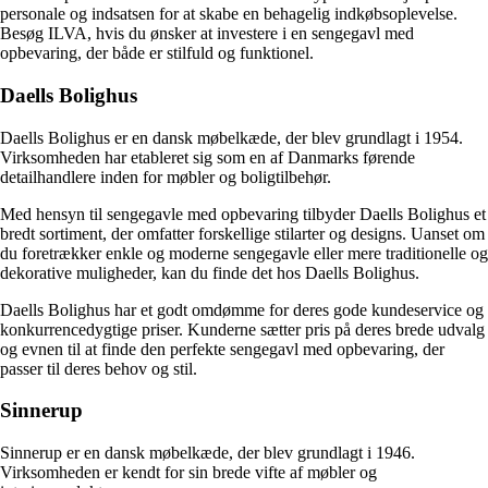
personale og indsatsen for at skabe en behagelig indkøbsoplevelse.
Besøg ILVA, hvis du ønsker at investere i en sengegavl med
opbevaring, der både er stilfuld og funktionel.
Daells Bolighus
Daells Bolighus er en dansk møbelkæde, der blev grundlagt i 1954.
Virksomheden har etableret sig som en af Danmarks førende
detailhandlere inden for møbler og boligtilbehør.
Med hensyn til sengegavle med opbevaring tilbyder Daells Bolighus et
bredt sortiment, der omfatter forskellige stilarter og designs. Uanset om
du foretrækker enkle og moderne sengegavle eller mere traditionelle og
dekorative muligheder, kan du finde det hos Daells Bolighus.
Daells Bolighus har et godt omdømme for deres gode kundeservice og
konkurrencedygtige priser. Kunderne sætter pris på deres brede udvalg
og evnen til at finde den perfekte sengegavl med opbevaring, der
passer til deres behov og stil.
Sinnerup
Sinnerup er en dansk møbelkæde, der blev grundlagt i 1946.
Virksomheden er kendt for sin brede vifte af møbler og