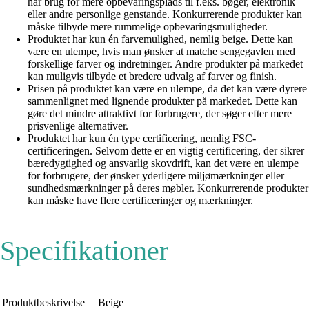
har brug for mere opbevaringsplads til f.eks. bøger, elektronik
eller andre personlige genstande. Konkurrerende produkter kan
måske tilbyde mere rummelige opbevaringsmuligheder.
Produktet har kun én farvemulighed, nemlig beige. Dette kan
være en ulempe, hvis man ønsker at matche sengegavlen med
forskellige farver og indretninger. Andre produkter på markedet
kan muligvis tilbyde et bredere udvalg af farver og finish.
Prisen på produktet kan være en ulempe, da det kan være dyrere
sammenlignet med lignende produkter på markedet. Dette kan
gøre det mindre attraktivt for forbrugere, der søger efter mere
prisvenlige alternativer.
Produktet har kun én type certificering, nemlig FSC-
certificeringen. Selvom dette er en vigtig certificering, der sikrer
bæredygtighed og ansvarlig skovdrift, kan det være en ulempe
for forbrugere, der ønsker yderligere miljømærkninger eller
sundhedsmærkninger på deres møbler. Konkurrerende produkter
kan måske have flere certificeringer og mærkninger.
Specifikationer
Produktbeskrivelse
Beige