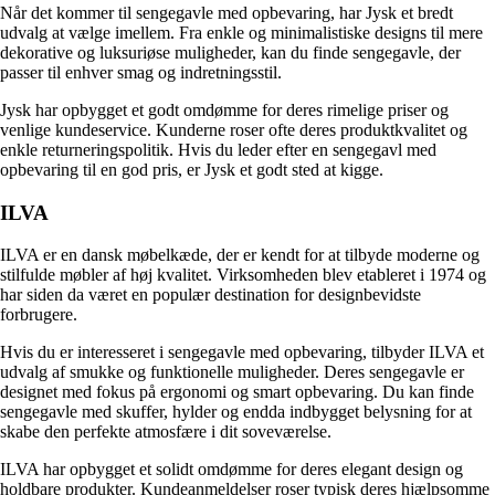
Når det kommer til sengegavle med opbevaring, har Jysk et bredt
udvalg at vælge imellem. Fra enkle og minimalistiske designs til mere
dekorative og luksuriøse muligheder, kan du finde sengegavle, der
passer til enhver smag og indretningsstil.
Jysk har opbygget et godt omdømme for deres rimelige priser og
venlige kundeservice. Kunderne roser ofte deres produktkvalitet og
enkle returneringspolitik. Hvis du leder efter en sengegavl med
opbevaring til en god pris, er Jysk et godt sted at kigge.
ILVA
ILVA er en dansk møbelkæde, der er kendt for at tilbyde moderne og
stilfulde møbler af høj kvalitet. Virksomheden blev etableret i 1974 og
har siden da været en populær destination for designbevidste
forbrugere.
Hvis du er interesseret i sengegavle med opbevaring, tilbyder ILVA et
udvalg af smukke og funktionelle muligheder. Deres sengegavle er
designet med fokus på ergonomi og smart opbevaring. Du kan finde
sengegavle med skuffer, hylder og endda indbygget belysning for at
skabe den perfekte atmosfære i dit soveværelse.
ILVA har opbygget et solidt omdømme for deres elegant design og
holdbare produkter. Kundeanmeldelser roser typisk deres hjælpsomme