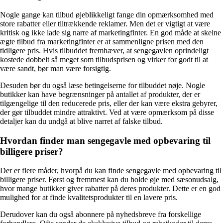
Nogle gange kan tilbud øjeblikkeligt fange din opmærksomhed med
store rabatter eller tiltrækkende reklamer. Men det er vigtigt at være
kritisk og ikke lade sig narre af marketingfinter. En god måde at skelne
ægte tilbud fra marketingfinter er at sammenligne prisen med den
tidligere pris. Hvis tilbuddet fremhæver, at sengegavlen oprindeligt
kostede dobbelt så meget som tilbudsprisen og virker for godt til at
være sandt, bør man være forsigtig.
Desuden bør du også læse betingelserne for tilbuddet nøje. Nogle
butikker kan have begrænsninger på antallet af produkter, der er
tilgængelige til den reducerede pris, eller der kan være ekstra gebyrer,
der gør tilbuddet mindre attraktivt. Ved at være opmærksom på disse
detaljer kan du undgå at blive narret af falske tilbud.
Hvordan finder man sengegavle med opbevaring til
billigere priser?
Der er flere måder, hvorpå du kan finde sengegavle med opbevaring til
billigere priser. Først og fremmest kan du holde øje med sæsonudsalg,
hvor mange butikker giver rabatter på deres produkter. Dette er en god
mulighed for at finde kvalitetsprodukter til en lavere pris.
Derudover kan du også abonnere på nyhedsbreve fra forskellige