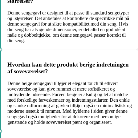
størrelser?
Denne sengegavl er designet til at passe til standard sengetyper
og -størrelser. Det anbefales at kontrollere de specifikke mål på
denne sengegavl for at sikre kompatibilitet med din seng. Hvis
din seng har afvigende dimensioner, er det altid en god idé at
måle og dobbelttjekke, om denne sengegavl passer korrekt til
din seng.
Hvordan kan dette produkt berige indretningen
af soveværelset?
Denne beige sengegavl tilføjer et elegant touch til ethvert
soveværelse og kan give rummet et mere sofistikeret og
indbydende udseende. Farven beige er alsidig og let at matche
med forskellige farveskemaer og indretningsstilarter. Den enkle
og slanke udformning af gavlen tilføjer også en minimalistisk og
moderne æstetik til rummet. Med hylderne i siden giver denne
sengegavl også muligheder for at dekorere med personlige
genstande og holde soveværelset pænt og organiseret.