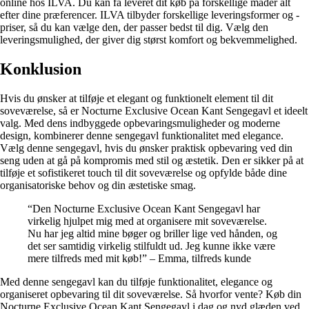
online hos ILVA. Du kan få leveret dit køb på forskellige måder alt
efter dine præferencer. ILVA tilbyder forskellige leveringsformer og -
priser, så du kan vælge den, der passer bedst til dig. Vælg den
leveringsmulighed, der giver dig størst komfort og bekvemmelighed.
Konklusion
Hvis du ønsker at tilføje et elegant og funktionelt element til dit
soveværelse, så er Nocturne Exclusive Ocean Kant Sengegavl et ideelt
valg. Med dens indbyggede opbevaringsmuligheder og moderne
design, kombinerer denne sengegavl funktionalitet med elegance.
Vælg denne sengegavl, hvis du ønsker praktisk opbevaring ved din
seng uden at gå på kompromis med stil og æstetik. Den er sikker på at
tilføje et sofistikeret touch til dit soveværelse og opfylde både dine
organisatoriske behov og din æstetiske smag.
“Den Nocturne Exclusive Ocean Kant Sengegavl har
virkelig hjulpet mig med at organisere mit soveværelse.
Nu har jeg altid mine bøger og briller lige ved hånden, og
det ser samtidig virkelig stilfuldt ud. Jeg kunne ikke være
mere tilfreds med mit køb!” – Emma, tilfreds kunde
Med denne sengegavl kan du tilføje funktionalitet, elegance og
organiseret opbevaring til dit soveværelse. Så hvorfor vente? Køb din
Nocturne Exclusive Ocean Kant Sengegavl i dag og nyd glæden ved