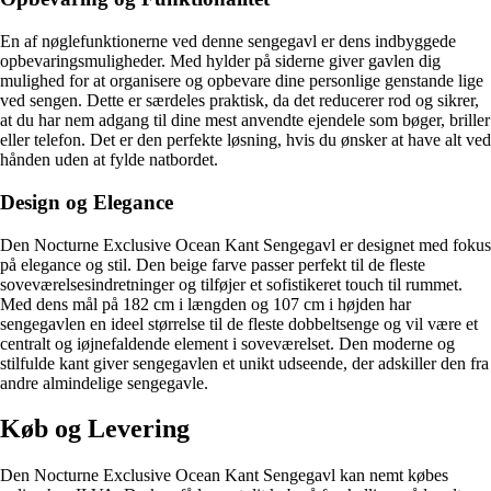
En af nøglefunktionerne ved denne sengegavl er dens indbyggede
opbevaringsmuligheder. Med hylder på siderne giver gavlen dig
mulighed for at organisere og opbevare dine personlige genstande lige
ved sengen. Dette er særdeles praktisk, da det reducerer rod og sikrer,
at du har nem adgang til dine mest anvendte ejendele som bøger, briller
eller telefon. Det er den perfekte løsning, hvis du ønsker at have alt ved
hånden uden at fylde natbordet.
Design og Elegance
Den Nocturne Exclusive Ocean Kant Sengegavl er designet med fokus
på elegance og stil. Den beige farve passer perfekt til de fleste
soveværelsesindretninger og tilføjer et sofistikeret touch til rummet.
Med dens mål på 182 cm i længden og 107 cm i højden har
sengegavlen en ideel størrelse til de fleste dobbeltsenge og vil være et
centralt og iøjnefaldende element i soveværelset. Den moderne og
stilfulde kant giver sengegavlen et unikt udseende, der adskiller den fra
andre almindelige sengegavle.
Køb og Levering
Den Nocturne Exclusive Ocean Kant Sengegavl kan nemt købes