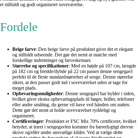
et stilfuldt og godt organiseret soveværelse.
Fordele
Beige farve
: Den beige farve på produktet giver det et elegant
og stilfuldt udseende. Det gør det nemt at matche med
forskellige indretninger og farveskemaer.
Størrelse og specifikationer
: Med en højde på 107 cm, længde
på 182 cm og bredde/dybde på 22 cm passer denne sengegavl
perfekt til de fleste standardstørrelser af senge. Denne størrelse
sikrer, at den passer godt ind i soveværelset uden at tage for
meget plads.
Opbevaringsmuligheder
: Denne sengegavl har hylder i siden,
hvilket giver ekstra opbevaringsplads til bøger, briller, telefoner
eller andre småting, du gerne vil have ved hånden om natten.
Dette gør det nemt at holde soveværelset ryddeligt og
organiseret.
Certificeringer
: Produktet er FSC Mix 70% certificeret, hvilket
betyder, at træet i sengegavlen kommer fra bæredygtigt drevne
skove og/eller andre ansvarlige kilder. Ved at vælge dette
produkt støtter du bevarelsen af ​​skovens biodiversitet og