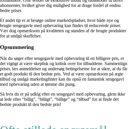
forhandlere. Ofte sender de eksklusive tilbud og rabatkoder til deres
abonnenter, hvilket giver dig mulighed for at drage fordel af endnu
bedre priser.
Et andet tip er at besøge online markedspladser, hvor både nye og
brugte sengegavle med opbevaring kan findes til reducerede priser.
Vær dog opmærksom på kvaliteten og standen af de brugte produkter
for at undgå skuffelser.
Opsummering
Når du søger efter sengegavle med opbevaring til en billigere pris, er
det vigtigt at være skeptisk og kritisk over for tilbuddene. Sammenlign
priser, læs anmeldelser og undersøg betingelserne for at sikre, at du får
et godt produkt til den bedste pris. Ved at være opmærksom på ægte
tilbud og undgå marketingfinter kan du opnå en fantastisk sengegavl
med opbevaring uden at tømme din pung.
Så hvis du er på udkig efter en sengegavl med opbevaring, glem ikke
at lede efter “billig”, “billigt”, “billige” og “tilbud” for at finde det
bedste produkt til den bedste pris!