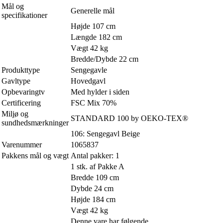
Mål og
Generelle mål
specifikationer
Højde 107 cm
Længde 182 cm
Vægt 42 kg
Bredde/Dybde 22 cm
Produkttype
Sengegavle
Gavltype
Hovedgavl
Opbevaringtv
Med hylder i siden
Certificering
FSC Mix 70%
Miljø og
STANDARD 100 by OEKO-TEX®
sundhedsmærkninger
106: Sengegavl Beige
Varenummer
1065837
Pakkens mål og vægt
Antal pakker: 1
1 stk. af Pakke A
Bredde 109 cm
Dybde 24 cm
Højde 184 cm
Vægt 42 kg
Denne vare har følgende