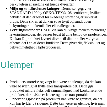
beskyttelsen af ​​sjældne og truede dyrearter.
Miljø og sundhedsmærkninger
: Denne sengegavl er
STANDARD 100 by OEKO-TEX®106 certificeret, hvilket
betyder, at den er testet for skadelige stoffer og er sikker at
bruge. Dette sikrer, at du kan sove trygt og sundt uden
bekymringer om kemikalier eller allergener.
Leveringsmetoder
: Hos ILVA kan du vælge mellem forskellige
leveringsmetoder, der passer bedst til dine behov og præferencer.
Du kan få produktet leveret direkte til din dør eller vælge at
afhente det i en af ​​deres butikker. Dette giver dig fleksibilitet og
bekvemmelighed i købsprocessen.
Ulemper
Produktets størrelse og vægt kan være en ulempe, da det kan
være besværligt at flytte eller transportere det. Dette gør
produktet mindre fleksibelt sammenlignet med konkurrerende
produkter, der måske er lettere og mere transportable.
Opbevaringspladsen på produktet kan være begrænset, da det
kun har hylder på siderne. Dette kan være en ulempe, hvis man