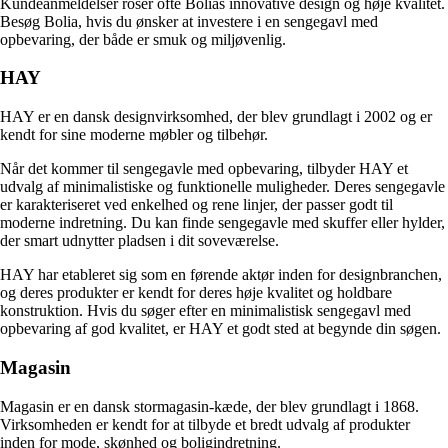
Kundeanmeldelser roser ofte Bolias innovative design og høje kvalitet.
Besøg Bolia, hvis du ønsker at investere i en sengegavl med
opbevaring, der både er smuk og miljøvenlig.
HAY
HAY er en dansk designvirksomhed, der blev grundlagt i 2002 og er
kendt for sine moderne møbler og tilbehør.
Når det kommer til sengegavle med opbevaring, tilbyder HAY et
udvalg af minimalistiske og funktionelle muligheder. Deres sengegavle
er karakteriseret ved enkelhed og rene linjer, der passer godt til
moderne indretning. Du kan finde sengegavle med skuffer eller hylder,
der smart udnytter pladsen i dit soveværelse.
HAY har etableret sig som en førende aktør inden for designbranchen,
og deres produkter er kendt for deres høje kvalitet og holdbare
konstruktion. Hvis du søger efter en minimalistisk sengegavl med
opbevaring af god kvalitet, er HAY et godt sted at begynde din søgen.
Magasin
Magasin er en dansk stormagasin-kæde, der blev grundlagt i 1868.
Virksomheden er kendt for at tilbyde et bredt udvalg af produkter
inden for mode, skønhed og boligindretning.