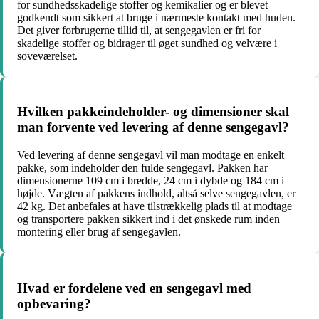
for sundhedsskadelige stoffer og kemikalier og er blevet
godkendt som sikkert at bruge i nærmeste kontakt med huden.
Det giver forbrugerne tillid til, at sengegavlen er fri for
skadelige stoffer og bidrager til øget sundhed og velvære i
soveværelset.
Hvilken pakkeindeholder- og dimensioner skal
man forvente ved levering af denne sengegavl?
Ved levering af denne sengegavl vil man modtage en enkelt
pakke, som indeholder den fulde sengegavl. Pakken har
dimensionerne 109 cm i bredde, 24 cm i dybde og 184 cm i
højde. Vægten af ​​pakkens indhold, altså selve sengegavlen, er
42 kg. Det anbefales at have tilstrækkelig plads til at modtage
og transportere pakken sikkert ind i det ønskede rum inden
montering eller brug af sengegavlen.
Hvad er fordelene ved en sengegavl med
opbevaring?