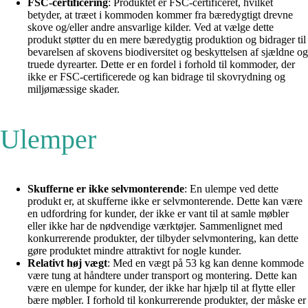
FSC-certificering
: Produktet er FSC-certificeret, hvilket
betyder, at træet i kommoden kommer fra bæredygtigt drevne
skove og/eller andre ansvarlige kilder. Ved at vælge dette
produkt støtter du en mere bæredygtig produktion og bidrager til
bevarelsen af skovens biodiversitet og beskyttelsen af sjældne og
truede dyrearter. Dette er en fordel i forhold til kommoder, der
ikke er FSC-certificerede og kan bidrage til skovrydning og
miljømæssige skader.
Ulemper
Skufferne er ikke selvmonterende
: En ulempe ved dette
produkt er, at skufferne ikke er selvmonterende. Dette kan være
en udfordring for kunder, der ikke er vant til at samle møbler
eller ikke har de nødvendige værktøjer. Sammenlignet med
konkurrerende produkter, der tilbyder selvmontering, kan dette
gøre produktet mindre attraktivt for nogle kunder.
Relativt høj vægt
: Med en vægt på 53 kg kan denne kommode
være tung at håndtere under transport og montering. Dette kan
være en ulempe for kunder, der ikke har hjælp til at flytte eller
bære møbler. I forhold til konkurrerende produkter, der måske er