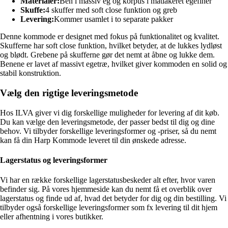
Materialer:
Ben i massiv eg og korpus i matlakeret egefinér
Skuffe:
4 skuffer med soft close funktion og greb
Levering:
Kommer usamlet i to separate pakker
Denne kommode er designet med fokus på funktionalitet og kvalitet.
Skufferne har soft close funktion, hvilket betyder, at de lukkes lydløst
og blødt. Grebene på skufferne gør det nemt at åbne og lukke dem.
Benene er lavet af massivt egetræ, hvilket giver kommoden en solid og
stabil konstruktion.
Vælg den rigtige leveringsmetode
Hos ILVA giver vi dig forskellige muligheder for levering af dit køb.
Du kan vælge den leveringsmetode, der passer bedst til dig og dine
behov. Vi tilbyder forskellige leveringsformer og -priser, så du nemt
kan få din Harp Kommode leveret til din ønskede adresse.
Lagerstatus og leveringsformer
Vi har en række forskellige lagerstatusbeskeder alt efter, hvor varen
befinder sig. På vores hjemmeside kan du nemt få et overblik over
lagerstatus og finde ud af, hvad det betyder for dig og din bestilling. Vi
tilbyder også forskellige leveringsformer som fx levering til dit hjem
eller afhentning i vores butikker.