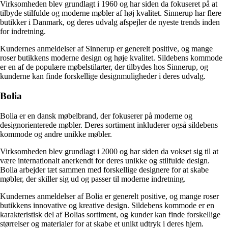
Virksomheden blev grundlagt i 1960 og har siden da fokuseret på at
tilbyde stilfulde og moderne møbler af høj kvalitet. Sinnerup har flere
butikker i Danmark, og deres udvalg afspejler de nyeste trends inden
for indretning.
Kundernes anmeldelser af Sinnerup er generelt positive, og mange
roser butikkens moderne design og høje kvalitet. Sildebens kommode
er en af de populære møbelstilarter, der tilbydes hos Sinnerup, og
kunderne kan finde forskellige designmuligheder i deres udvalg.
Bolia
Bolia er en dansk møbelbrand, der fokuserer på moderne og
designorienterede møbler. Deres sortiment inkluderer også sildebens
kommode og andre unikke møbler.
Virksomheden blev grundlagt i 2000 og har siden da vokset sig til at
være internationalt anerkendt for deres unikke og stilfulde design.
Bolia arbejder tæt sammen med forskellige designere for at skabe
møbler, der skiller sig ud og passer til moderne indretning.
Kundernes anmeldelser af Bolia er generelt positive, og mange roser
butikkens innovative og kreative design. Sildebens kommode er en
karakteristisk del af Bolias sortiment, og kunder kan finde forskellige
størrelser og materialer for at skabe et unikt udtryk i deres hjem.