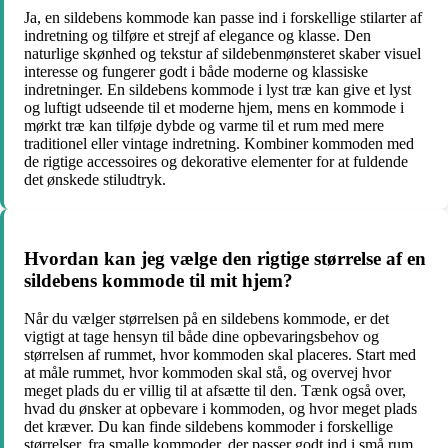
Ja, en sildebens kommode kan passe ind i forskellige stilarter af
indretning og tilføre et strejf af elegance og klasse. Den
naturlige skønhed og tekstur af sildebenmønsteret skaber visuel
interesse og fungerer godt i både moderne og klassiske
indretninger. En sildebens kommode i lyst træ kan give et lyst
og luftigt udseende til et moderne hjem, mens en kommode i
mørkt træ kan tilføje dybde og varme til et rum med mere
traditionel eller vintage indretning. Kombiner kommoden med
de rigtige accessoires og dekorative elementer for at fuldende
det ønskede stiludtryk.
Hvordan kan jeg vælge den rigtige størrelse af en
sildebens kommode til mit hjem?
Når du vælger størrelsen på en sildebens kommode, er det
vigtigt at tage hensyn til både dine opbevaringsbehov og
størrelsen af rummet, hvor kommoden skal placeres. Start med
at måle rummet, hvor kommoden skal stå, og overvej hvor
meget plads du er villig til at afsætte til den. Tænk også over,
hvad du ønsker at opbevare i kommoden, og hvor meget plads
det kræver. Du kan finde sildebens kommoder i forskellige
størrelser, fra smalle kommoder, der passer godt ind i små rum