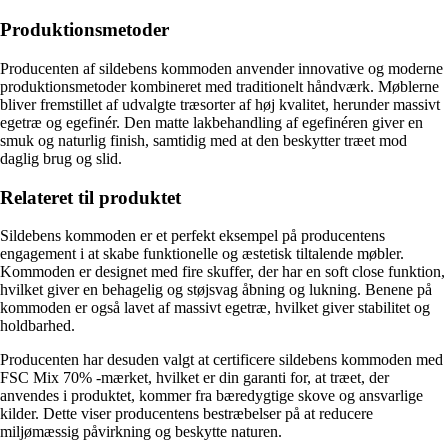
Produktionsmetoder
Producenten af sildebens kommoden anvender innovative og moderne
produktionsmetoder kombineret med traditionelt håndværk. Møblerne
bliver fremstillet af udvalgte træsorter af høj kvalitet, herunder massivt
egetræ og egefinér. Den matte lakbehandling af egefinéren giver en
smuk og naturlig finish, samtidig med at den beskytter træet mod
daglig brug og slid.
Relateret til produktet
Sildebens kommoden er et perfekt eksempel på producentens
engagement i at skabe funktionelle og æstetisk tiltalende møbler.
Kommoden er designet med fire skuffer, der har en soft close funktion,
hvilket giver en behagelig og støjsvag åbning og lukning. Benene på
kommoden er også lavet af massivt egetræ, hvilket giver stabilitet og
holdbarhed.
Producenten har desuden valgt at certificere sildebens kommoden med
FSC Mix 70% -mærket, hvilket er din garanti for, at træet, der
anvendes i produktet, kommer fra bæredygtige skove og ansvarlige
kilder. Dette viser producentens bestræbelser på at reducere
miljømæssig påvirkning og beskytte naturen.