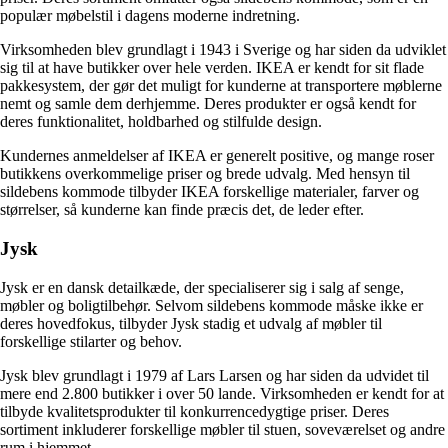
populær møbelstil i dagens moderne indretning.
Virksomheden blev grundlagt i 1943 i Sverige og har siden da udviklet
sig til at have butikker over hele verden. IKEA er kendt for sit flade
pakkesystem, der gør det muligt for kunderne at transportere møblerne
nemt og samle dem derhjemme. Deres produkter er også kendt for
deres funktionalitet, holdbarhed og stilfulde design.
Kundernes anmeldelser af IKEA er generelt positive, og mange roser
butikkens overkommelige priser og brede udvalg. Med hensyn til
sildebens kommode tilbyder IKEA forskellige materialer, farver og
størrelser, så kunderne kan finde præcis det, de leder efter.
Jysk
Jysk er en dansk detailkæde, der specialiserer sig i salg af senge,
møbler og boligtilbehør. Selvom sildebens kommode måske ikke er
deres hovedfokus, tilbyder Jysk stadig et udvalg af møbler til
forskellige stilarter og behov.
Jysk blev grundlagt i 1979 af Lars Larsen og har siden da udvidet til
mere end 2.800 butikker i over 50 lande. Virksomheden er kendt for at
tilbyde kvalitetsprodukter til konkurrencedygtige priser. Deres
sortiment inkluderer forskellige møbler til stuen, soveværelset og andre
rum i hjemmet.