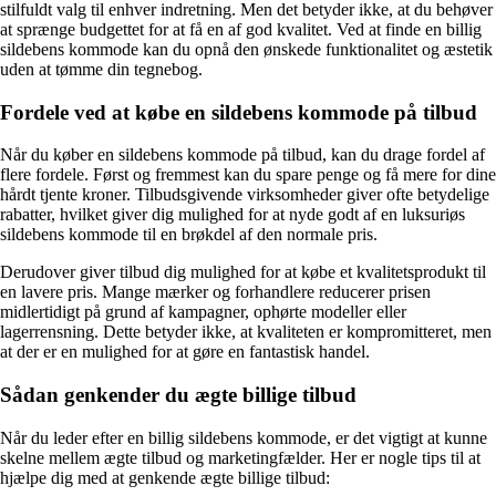
stilfuldt valg til enhver indretning. Men det betyder ikke, at du behøver
at sprænge budgettet for at få en af god kvalitet. Ved at finde en billig
sildebens kommode kan du opnå den ønskede funktionalitet og æstetik
uden at tømme din tegnebog.
Fordele ved at købe en sildebens kommode på tilbud
Når du køber en sildebens kommode på tilbud, kan du drage fordel af
flere fordele. Først og fremmest kan du spare penge og få mere for dine
hårdt tjente kroner. Tilbudsgivende virksomheder giver ofte betydelige
rabatter, hvilket giver dig mulighed for at nyde godt af en luksuriøs
sildebens kommode til en brøkdel af den normale pris.
Derudover giver tilbud dig mulighed for at købe et kvalitetsprodukt til
en lavere pris. Mange mærker og forhandlere reducerer prisen
midlertidigt på grund af kampagner, ophørte modeller eller
lagerrensning. Dette betyder ikke, at kvaliteten er kompromitteret, men
at der er en mulighed for at gøre en fantastisk handel.
Sådan genkender du ægte billige tilbud
Når du leder efter en billig sildebens kommode, er det vigtigt at kunne
skelne mellem ægte tilbud og marketingfælder. Her er nogle tips til at
hjælpe dig med at genkende ægte billige tilbud: