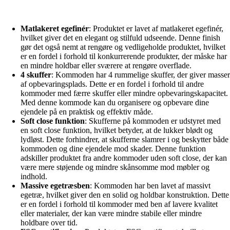
Matlakeret egefinér
: Produktet er lavet af matlakeret egefinér,
hvilket giver det en elegant og stilfuld udseende. Denne finish
gør det også nemt at rengøre og vedligeholde produktet, hvilket
er en fordel i forhold til konkurrerende produkter, der måske har
en mindre holdbar eller sværere at rengøre overflade.
4 skuffer
: Kommoden har 4 rummelige skuffer, der giver masser
af opbevaringsplads. Dette er en fordel i forhold til andre
kommoder med færre skuffer eller mindre opbevaringskapacitet.
Med denne kommode kan du organisere og opbevare dine
ejendele på en praktisk og effektiv måde.
Soft close funktion
: Skufferne på kommoden er udstyret med
en soft close funktion, hvilket betyder, at de lukker blødt og
lydløst. Dette forhindrer, at skufferne slamrer i og beskytter både
kommoden og dine ejendele mod skader. Denne funktion
adskiller produktet fra andre kommoder uden soft close, der kan
være mere støjende og mindre skånsomme mod møbler og
indhold.
Massive egetræsben
: Kommoden har ben lavet af massivt
egetræ, hvilket giver den en solid og holdbar konstruktion. Dette
er en fordel i forhold til kommoder med ben af lavere kvalitet
eller materialer, der kan være mindre stabile eller mindre
holdbare over tid.