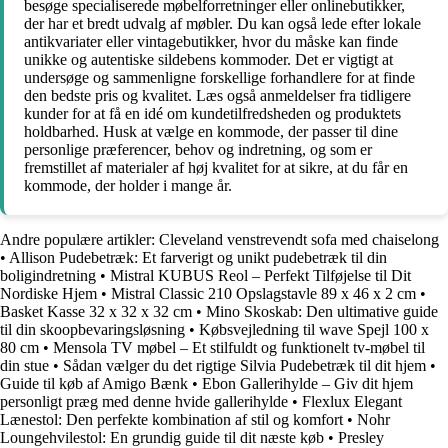
besøge specialiserede møbelforretninger eller onlinebutikker,
der har et bredt udvalg af møbler. Du kan også lede efter lokale
antikvariater eller vintagebutikker, hvor du måske kan finde
unikke og autentiske sildebens kommoder. Det er vigtigt at
undersøge og sammenligne forskellige forhandlere for at finde
den bedste pris og kvalitet. Læs også anmeldelser fra tidligere
kunder for at få en idé om kundetilfredsheden og produktets
holdbarhed. Husk at vælge en kommode, der passer til dine
personlige præferencer, behov og indretning, og som er
fremstillet af materialer af høj kvalitet for at sikre, at du får en
kommode, der holder i mange år.
Andre populære artikler:
Cleveland venstrevendt sofa med chaiselong
•
Allison Pudebetræk: Et farverigt og unikt pudebetræk til din
boligindretning
•
Mistral KUBUS Reol – Perfekt Tilføjelse til Dit
Nordiske Hjem
•
Mistral Classic 210 Opslagstavle 89 x 46 x 2 cm
•
Basket Kasse 32 x 32 x 32 cm
•
Mino Skoskab: Den ultimative guide
til din skoopbevaringsløsning
•
Købsvejledning til wave Spejl 100 x
80 cm
•
Mensola TV møbel – Et stilfuldt og funktionelt tv-møbel til
din stue
•
Sådan vælger du det rigtige Silvia Pudebetræk til dit hjem
•
Guide til køb af Amigo Bænk
•
Ebon Gallerihylde – Giv dit hjem
personligt præg med denne hvide gallerihylde
•
Flexlux Elegant
Lænestol: Den perfekte kombination af stil og komfort
•
Nohr
Loungehvilestol: En grundig guide til dit næste køb
•
Presley