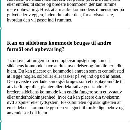
eller entréer, til større og bredere kommoder, der kan rumme
mere opbevaring. Husk at afmærke kommodens dimensioner på
gulvet eller væggen, inden du køber den, for at visualisere,
hvordan den vil passe ind i rummet.
Kan en sildebens kommode bruges til andre
formål end opbevaring?
Ja, udover at fungere som en opbevaringsløsning kan en
sildebens kommode have andre anvendelser og funktioner i dit
hjem. Du kan placere en kommode i entreen som et centralt sted
at lægge nøgler, solbriller eller tasker på vej ind og ud af huset.
Den øverste overflade kan også bruges som et displayområde til
at vise fotografier, planter eller dekorative genstande. En
bredere sildebens kommode kan endda fungere som et tv-stativ
eller underholdningsenhed, hvor du kan placere din tv-skærm,
dvd-afspiller eller lydsystem. Fleksibiliteten og alsidigheden af
en sildebens kommode gør den velegnet til forskellige behov og
anvendelser i dit hjem.