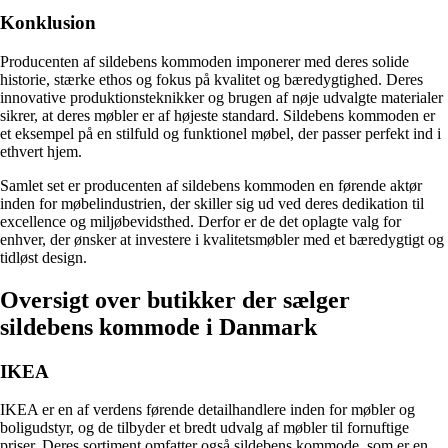
Konklusion
Producenten af sildebens kommoden imponerer med deres solide
historie, stærke ethos og fokus på kvalitet og bæredygtighed. Deres
innovative produktionsteknikker og brugen af nøje udvalgte materialer
sikrer, at deres møbler er af højeste standard. Sildebens kommoden er
et eksempel på en stilfuld og funktionel møbel, der passer perfekt ind i
ethvert hjem.
Samlet set er producenten af sildebens kommoden en førende aktør
inden for møbelindustrien, der skiller sig ud ved deres dedikation til
excellence og miljøbevidsthed. Derfor er de det oplagte valg for
enhver, der ønsker at investere i kvalitetsmøbler med et bæredygtigt og
tidløst design.
Oversigt over butikker der sælger
sildebens kommode i Danmark
IKEA
IKEA er en af verdens førende detailhandlere inden for møbler og
boligudstyr, og de tilbyder et bredt udvalg af møbler til fornuftige
priser. Deres sortiment omfatter også sildebens kommode, som er en