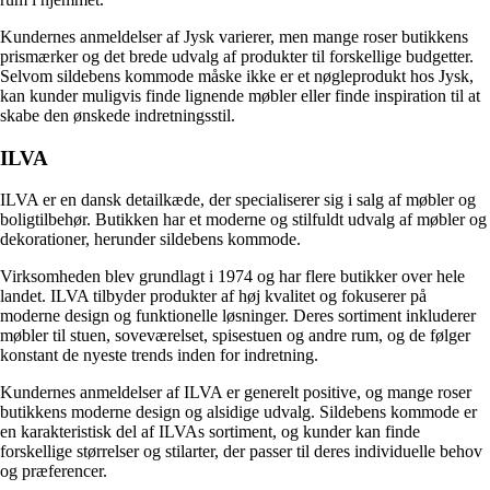
Kundernes anmeldelser af Jysk varierer, men mange roser butikkens
prismærker og det brede udvalg af produkter til forskellige budgetter.
Selvom sildebens kommode måske ikke er et nøgleprodukt hos Jysk,
kan kunder muligvis finde lignende møbler eller finde inspiration til at
skabe den ønskede indretningsstil.
ILVA
ILVA er en dansk detailkæde, der specialiserer sig i salg af møbler og
boligtilbehør. Butikken har et moderne og stilfuldt udvalg af møbler og
dekorationer, herunder sildebens kommode.
Virksomheden blev grundlagt i 1974 og har flere butikker over hele
landet. ILVA tilbyder produkter af høj kvalitet og fokuserer på
moderne design og funktionelle løsninger. Deres sortiment inkluderer
møbler til stuen, soveværelset, spisestuen og andre rum, og de følger
konstant de nyeste trends inden for indretning.
Kundernes anmeldelser af ILVA er generelt positive, og mange roser
butikkens moderne design og alsidige udvalg. Sildebens kommode er
en karakteristisk del af ILVAs sortiment, og kunder kan finde
forskellige størrelser og stilarter, der passer til deres individuelle behov
og præferencer.