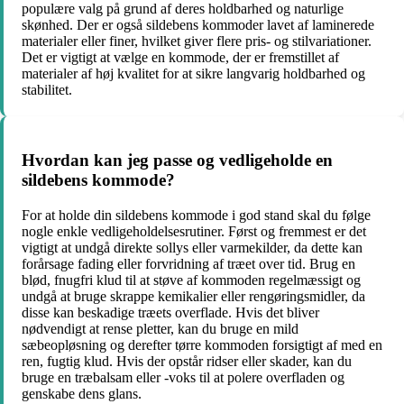
populære valg på grund af deres holdbarhed og naturlige
skønhed. Der er også sildebens kommoder lavet af laminerede
materialer eller finer, hvilket giver flere pris- og stilvariationer.
Det er vigtigt at vælge en kommode, der er fremstillet af
materialer af høj kvalitet for at sikre langvarig holdbarhed og
stabilitet.
Hvordan kan jeg passe og vedligeholde en
sildebens kommode?
For at holde din sildebens kommode i god stand skal du følge
nogle enkle vedligeholdelsesrutiner. Først og fremmest er det
vigtigt at undgå direkte sollys eller varmekilder, da dette kan
forårsage fading eller forvridning af træet over tid. Brug en
blød, fnugfri klud til at støve af kommoden regelmæssigt og
undgå at bruge skrappe kemikalier eller rengøringsmidler, da
disse kan beskadige træets overflade. Hvis det bliver
nødvendigt at rense pletter, kan du bruge en mild
sæbeopløsning og derefter tørre kommoden forsigtigt af med en
ren, fugtig klud. Hvis der opstår ridser eller skader, kan du
bruge en træbalsam eller -voks til at polere overfladen og
genskabe dens glans.