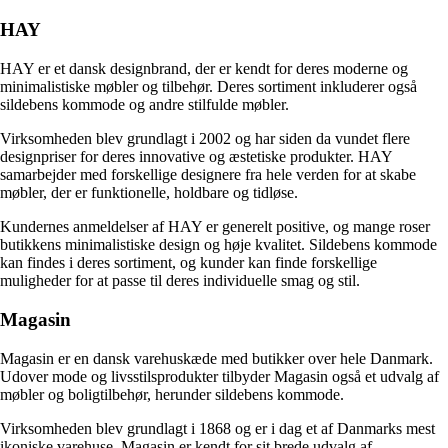
HAY
HAY er et dansk designbrand, der er kendt for deres moderne og
minimalistiske møbler og tilbehør. Deres sortiment inkluderer også
sildebens kommode og andre stilfulde møbler.
Virksomheden blev grundlagt i 2002 og har siden da vundet flere
designpriser for deres innovative og æstetiske produkter. HAY
samarbejder med forskellige designere fra hele verden for at skabe
møbler, der er funktionelle, holdbare og tidløse.
Kundernes anmeldelser af HAY er generelt positive, og mange roser
butikkens minimalistiske design og høje kvalitet. Sildebens kommode
kan findes i deres sortiment, og kunder kan finde forskellige
muligheder for at passe til deres individuelle smag og stil.
Magasin
Magasin er en dansk varehuskæde med butikker over hele Danmark.
Udover mode og livsstilsprodukter tilbyder Magasin også et udvalg af
møbler og boligtilbehør, herunder sildebens kommode.
Virksomheden blev grundlagt i 1868 og er i dag et af Danmarks mest
ikoniske varehuse. Magasin er kendt for sit brede udvalg af