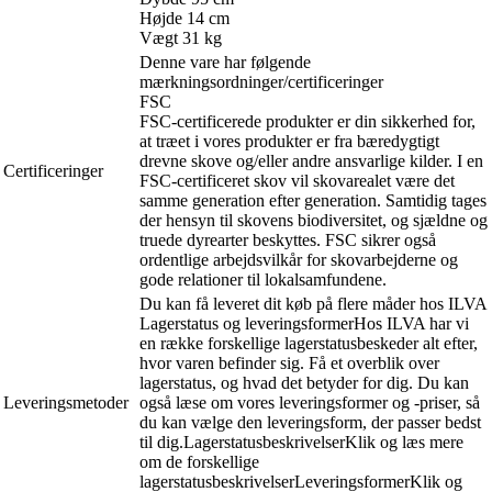
Højde 14 cm
Vægt 31 kg
Denne vare har følgende
mærkningsordninger/certificeringer
FSC
FSC-certificerede produkter er din sikkerhed for,
at træet i vores produkter er fra bæredygtigt
drevne skove og/eller andre ansvarlige kilder. I en
Certificeringer
FSC-certificeret skov vil skovarealet være det
samme generation efter generation. Samtidig tages
der hensyn til skovens biodiversitet, og sjældne og
truede dyrearter beskyttes. FSC sikrer også
ordentlige arbejdsvilkår for skovarbejderne og
gode relationer til lokalsamfundene.
Du kan få leveret dit køb på flere måder hos ILVA
Lagerstatus og leveringsformerHos ILVA har vi
en række forskellige lagerstatusbeskeder alt efter,
hvor varen befinder sig. Få et overblik over
lagerstatus, og hvad det betyder for dig. Du kan
Leveringsmetoder
også læse om vores leveringsformer og -priser, så
du kan vælge den leveringsform, der passer bedst
til dig.LagerstatusbeskrivelserKlik og læs mere
om de forskellige
lagerstatusbeskrivelserLeveringsformerKlik og