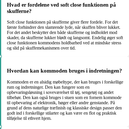
Hvad er fordelene ved soft close funktionen på
skufferne?
Soft close funktionen på skufferne giver flere fordele. For det
første forhindrer den slamrende lyde, når skuffen bliver lukket.
For det andet beskytter den både skufferne og indholdet mod
skader, da skufferne lukker blødt og langsomt. Endelig øger soft
close funktionen kommodens holdbarhed ved at mindske stress
og slid på skuffemekanismen over tid.
Hvordan kan kommoden bruges i indretningen?
Kommoden er en alsidig møbeltype, der kan bruges i forskellige
rum og indretninger. Den kan fungere som en
opbevaringsløsning i soveværelset til tøj, sengetøj og andet
tilbehør. Den kan også bruges i stuen som en fornem kommode
til opbevaring af elektronik, bøger eller andre genstande. På
grund af dens naturlige træfinish og klassiske design passer den
godt ind i forskellige stilarter og kan være en flot og praktisk
tilføjelse til ethvert hjem.