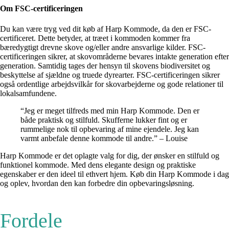
Om FSC-certificeringen
Du kan være tryg ved dit køb af Harp Kommode, da den er FSC-
certificeret. Dette betyder, at træet i kommoden kommer fra
bæredygtigt drevne skove og/eller andre ansvarlige kilder. FSC-
certificeringen sikrer, at skovområderne bevares intakte generation efter
generation. Samtidig tages der hensyn til skovens biodiversitet og
beskyttelse af sjældne og truede dyrearter. FSC-certificeringen sikrer
også ordentlige arbejdsvilkår for skovarbejderne og gode relationer til
lokalsamfundene.
“Jeg er meget tilfreds med min Harp Kommode. Den er
både praktisk og stilfuld. Skufferne lukker fint og er
rummelige nok til opbevaring af mine ejendele. Jeg kan
varmt anbefale denne kommode til andre.” – Louise
Harp Kommode er det oplagte valg for dig, der ønsker en stilfuld og
funktionel kommode. Med dens elegante design og praktiske
egenskaber er den ideel til ethvert hjem. Køb din Harp Kommode i dag
og oplev, hvordan den kan forbedre din opbevaringsløsning.
Fordele