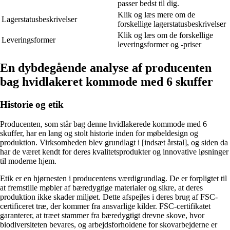
passer bedst til dig.
Klik og læs mere om de
Lagerstatusbeskrivelser
forskellige lagerstatusbeskrivelser
Klik og læs om de forskellige
Leveringsformer
leveringsformer og -priser
En dybdegående analyse af producenten
bag hvidlakeret kommode med 6 skuffer
Historie og etik
Producenten, som står bag denne hvidlakerede kommode med 6
skuffer, har en lang og stolt historie inden for møbeldesign og
produktion. Virksomheden blev grundlagt i [indsæt årstal], og siden da
har de været kendt for deres kvalitetsprodukter og innovative løsninger
til moderne hjem.
Etik er en hjørnesten i producentens værdigrundlag. De er forpligtet til
at fremstille møbler af bæredygtige materialer og sikre, at deres
produktion ikke skader miljøet. Dette afspejles i deres brug af FSC-
certificeret træ, der kommer fra ansvarlige kilder. FSC-certifikatet
garanterer, at træet stammer fra bæredygtigt drevne skove, hvor
biodiversiteten bevares, og arbejdsforholdene for skovarbejderne er