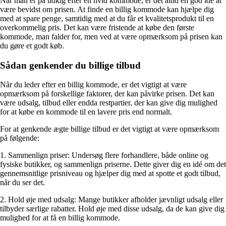
Når man er på udkig efter en hvid kommode, er det altid en god idé at
være bevidst om prisen. At finde en billig kommode kan hjælpe dig
med at spare penge, samtidig med at du får et kvalitetsprodukt til en
overkommelig pris. Det kan være fristende at købe den første
kommode, man falder for, men ved at være opmærksom på prisen kan
du gøre et godt køb.
Sådan genkender du billige tilbud
Når du leder efter en billig kommode, er det vigtigt at være
opmærksom på forskellige faktorer, der kan påvirke prisen. Det kan
være udsalg, tilbud eller endda restpartier, der kan give dig mulighed
for at købe en kommode til en lavere pris end normalt.
For at genkende ægte billige tilbud er det vigtigt at være opmærksom
på følgende:
1. Sammenlign priser: Undersøg flere forhandlere, både online og
fysiske butikker, og sammenlign priserne. Dette giver dig en idé om det
gennemsnitlige prisniveau og hjælper dig med at spotte et godt tilbud,
når du ser det.
2. Hold øje med udsalg: Mange butikker afholder jævnligt udsalg eller
tilbyder særlige rabatter. Hold øje med disse udsalg, da de kan give dig
mulighed for at få en billig kommode.