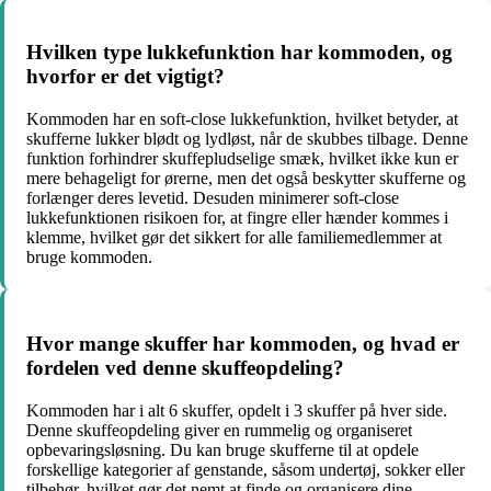
Hvilken type lukkefunktion har kommoden, og
hvorfor er det vigtigt?
Kommoden har en soft-close lukkefunktion, hvilket betyder, at
skufferne lukker blødt og lydløst, når de skubbes tilbage. Denne
funktion forhindrer skuffepludselige smæk, hvilket ikke kun er
mere behageligt for ørerne, men det også beskytter skufferne og
forlænger deres levetid. Desuden minimerer soft-close
lukkefunktionen risikoen for, at fingre eller hænder kommes i
klemme, hvilket gør det sikkert for alle familiemedlemmer at
bruge kommoden.
Hvor mange skuffer har kommoden, og hvad er
fordelen ved denne skuffeopdeling?
Kommoden har i alt 6 skuffer, opdelt i 3 skuffer på hver side.
Denne skuffeopdeling giver en rummelig og organiseret
opbevaringsløsning. Du kan bruge skufferne til at opdele
forskellige kategorier af genstande, såsom undertøj, sokker eller
tilbehør, hvilket gør det nemt at finde og organisere dine