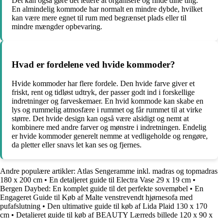
Det kan også gøre det lettere at organisere og finde dine ting.
En almindelig kommode har normalt en mindre dybde, hvilket
kan være mere egnet til rum med begrænset plads eller til
mindre mængder opbevaring.
Hvad er fordelene ved hvide kommoder?
Hvide kommoder har flere fordele. Den hvide farve giver et
friskt, rent og tidløst udtryk, der passer godt ind i forskellige
indretninger og farveskemaer. En hvid kommode kan skabe en
lys og rummelig atmosfære i rummet og får rummet til at virke
større. Det hvide design kan også være alsidigt og nemt at
kombinere med andre farver og mønstre i indretningen. Endelig
er hvide kommoder generelt nemme at vedligeholde og rengøre,
da pletter eller snavs let kan ses og fjernes.
Andre populære artikler:
Atlas Sengeramme inkl. madras og topmadras
180 x 200 cm
•
En detaljeret guide til Electra Vase 29 x 19 cm
•
Bergen Daybed: En komplet guide til det perfekte sovemøbel
•
En
Engageret Guide til Køb af Malte venstrevendt hjørnesofa med
pufafslutning
•
Den ultimative guide til køb af Lida Plaid 130 x 170
cm
•
Detaljeret guide til køb af BEAUTY Lærreds billede 120 x 90 x