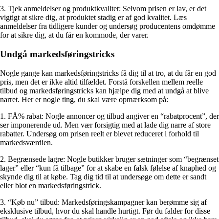
3. Tjek anmeldelser og produktkvalitet: Selvom prisen er lav, er det
vigtigt at sikre dig, at produktet stadig er af god kvalitet. Læs
anmeldelser fra tidligere kunder og undersøg producentens omdømme
for at sikre dig, at du får en kommode, der varer.
Undgå markedsføringstricks
Nogle gange kan markedsføringstricks få dig til at tro, at du får en god
pris, men det er ikke altid tilfældet. Forstå forskellen mellem reelle
tilbud og markedsføringstricks kan hjælpe dig med at undgå at blive
narret. Her er nogle ting, du skal være opmærksom på:
1. FÅ% rabat: Nogle annoncer og tilbud angiver en “rabatprocent”, der
ser imponerende ud. Men vær forsigtig med at lade dig narre af store
rabatter. Undersøg om prisen reelt er blevet reduceret i forhold til
markedsværdien.
2. Begrænsede lagre: Nogle butikker bruger sætninger som “begrænset
lager” eller “kun få tilbage” for at skabe en falsk følelse af knaphed og
skynde dig til at købe. Tag dig tid til at undersøge om dette er sandt
eller blot en markedsføringstrick.
3. “Køb nu” tilbud: Markedsføringskampagner kan berømme sig af
eksklusive tilbud, hvor du skal handle hurtigt. Før du falder for disse