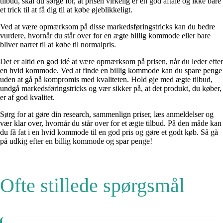
tilbud, skal du sørge for, at prisen virkelig er en god aftale og ikke bare
et trick til at få dig til at købe øjeblikkeligt.
Ved at være opmærksom på disse markedsføringstricks kan du bedre
vurdere, hvornår du står over for en ægte billig kommode eller bare
bliver narret til at købe til normalpris.
Det er altid en god idé at være opmærksom på prisen, når du leder efter
en hvid kommode. Ved at finde en billig kommode kan du spare penge
uden at gå på kompromis med kvaliteten. Hold øje med ægte tilbud,
undgå markedsføringstricks og vær sikker på, at det produkt, du køber,
er af god kvalitet.
Sørg for at gøre din research, sammenlign priser, læs anmeldelser og
vær klar over, hvornår du står over for et ægte tilbud. På den måde kan
du få fat i en hvid kommode til en god pris og gøre et godt køb. Så gå
på udkig efter en billig kommode og spar penge!
Ofte stillede spørgsmål