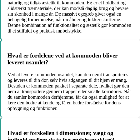
naturlig og tidløs æstetik til kommoden. Eg er et holdbart og
slidstærkt træmateriale, der kan modstå daglig brug og bevare
sin skønhed i mange år. De massivt egegreb giver også en
behagelig fornemmelse, når du åbner og lukker skufferne.
Denne kombination af funktionalitet og æstetik gør kommoden
til et stilfuldt og praktisk møbelstykke.
Hvad er fordelene ved at kommoden bliver
leveret usamlet?
Ved at levere kommoden usamlet, kan den nemt transporteres
og leveres til din dør, selv hvis adgangen til dit hjem er trang.
Desuden er kommoden pakket i separate dele, hvilket gør den
nem at transportere gennem trapper eller smalle korridorer. Når
du samler kommoden derhjemme, får du også mulighed for at
lære den bedre at kende og få en bedre forståelse for dens
opbygning og funktioner.
Hvad er forskellen i dimensioner, vægt og
indhold mellem de to forsendelsespakker?