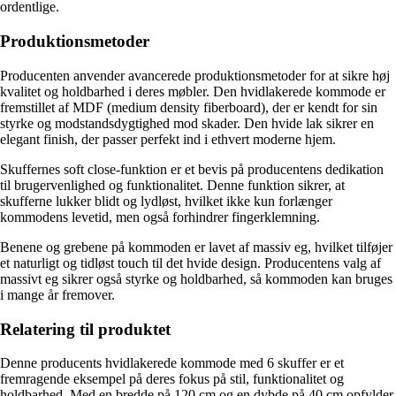
ordentlige.
Produktionsmetoder
Producenten anvender avancerede produktionsmetoder for at sikre høj
kvalitet og holdbarhed i deres møbler. Den hvidlakerede kommode er
fremstillet af MDF (medium density fiberboard), der er kendt for sin
styrke og modstandsdygtighed mod skader. Den hvide lak sikrer en
elegant finish, der passer perfekt ind i ethvert moderne hjem.
Skuffernes soft close-funktion er et bevis på producentens dedikation
til brugervenlighed og funktionalitet. Denne funktion sikrer, at
skufferne lukker blidt og lydløst, hvilket ikke kun forlænger
kommodens levetid, men også forhindrer fingerklemning.
Benene og grebene på kommoden er lavet af massiv eg, hvilket tilføjer
et naturligt og tidløst touch til det hvide design. Producentens valg af
massivt eg sikrer også styrke og holdbarhed, så kommoden kan bruges
i mange år fremover.
Relatering til produktet
Denne producents hvidlakerede kommode med 6 skuffer er et
fremragende eksempel på deres fokus på stil, funktionalitet og
holdbarhed. Med en bredde på 120 cm og en dybde på 40 cm opfylder