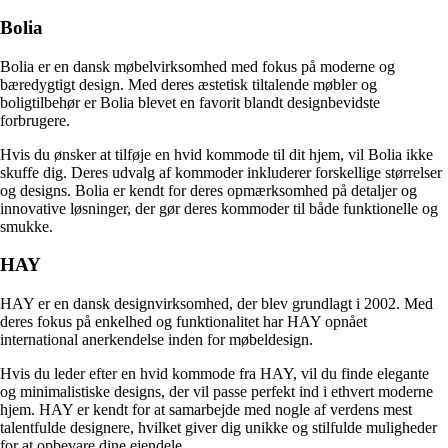
Bolia
Bolia er en dansk møbelvirksomhed med fokus på moderne og
bæredygtigt design. Med deres æstetisk tiltalende møbler og
boligtilbehør er Bolia blevet en favorit blandt designbevidste
forbrugere.
Hvis du ønsker at tilføje en hvid kommode til dit hjem, vil Bolia ikke
skuffe dig. Deres udvalg af kommoder inkluderer forskellige størrelser
og designs. Bolia er kendt for deres opmærksomhed på detaljer og
innovative løsninger, der gør deres kommoder til både funktionelle og
smukke.
HAY
HAY er en dansk designvirksomhed, der blev grundlagt i 2002. Med
deres fokus på enkelhed og funktionalitet har HAY opnået
international anerkendelse inden for møbeldesign.
Hvis du leder efter en hvid kommode fra HAY, vil du finde elegante
og minimalistiske designs, der vil passe perfekt ind i ethvert moderne
hjem. HAY er kendt for at samarbejde med nogle af verdens mest
talentfulde designere, hvilket giver dig unikke og stilfulde muligheder
for at opbevare dine ejendele.