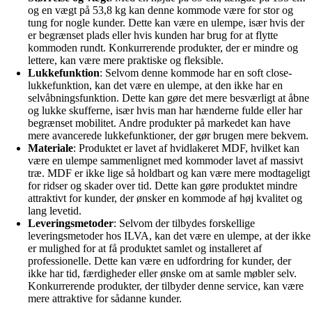
og en vægt på 53,8 kg kan denne kommode være for stor og
tung for nogle kunder. Dette kan være en ulempe, især hvis der
er begrænset plads eller hvis kunden har brug for at flytte
kommoden rundt. Konkurrerende produkter, der er mindre og
lettere, kan være mere praktiske og fleksible.
Lukkefunktion
: Selvom denne kommode har en soft close-
lukkefunktion, kan det være en ulempe, at den ikke har en
selvåbningsfunktion. Dette kan gøre det mere besværligt at åbne
og lukke skufferne, især hvis man har hænderne fulde eller har
begrænset mobilitet. Andre produkter på markedet kan have
mere avancerede lukkefunktioner, der gør brugen mere bekvem.
Materiale
: Produktet er lavet af hvidlakeret MDF, hvilket kan
være en ulempe sammenlignet med kommoder lavet af massivt
træ. MDF er ikke lige så holdbart og kan være mere modtageligt
for ridser og skader over tid. Dette kan gøre produktet mindre
attraktivt for kunder, der ønsker en kommode af høj kvalitet og
lang levetid.
Leveringsmetoder
: Selvom der tilbydes forskellige
leveringsmetoder hos ILVA, kan det være en ulempe, at der ikke
er mulighed for at få produktet samlet og installeret af
professionelle. Dette kan være en udfordring for kunder, der
ikke har tid, færdigheder eller ønske om at samle møbler selv.
Konkurrerende produkter, der tilbyder denne service, kan være
mere attraktive for sådanne kunder.