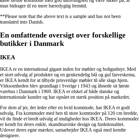
købe denne kommode med god samvittighed og være sikker på, at
man bidrager til en mere bæredygtig fremtid.
**Please note that the above text is a sample and has not been
translated into Danish.
En omfattende oversigt over forskellige
butikker i Danmark
IKEA
IKEA er en international gigant inden for møbler og boligudstyr. Med
et stort udvalg af produkter og en genkendelig blå og gul farveskema,
er IKEA kendt for at tilbyde prisvenlige møbler til alle slags hjem.
Virksomheden blev grundlagt i Sverige i 1943 og åbnede sit første
varehus i Danmark i 1969. IKEA er elsket af både danske og
internationale kunder og har opnået en stærk position på markedet.
For dem af jer, der leder efter en hvid kommode, har IKEA et godt
udvalg. Fra kommoder med ben til store kommoder på 120 cm bredde,
vil du finde et bredt udvalg af muligheder hos IKEA. Deres kommoder
er kendt for deres enkle, skandinaviske design og funktionalitet.
Udover deres egne mærker, samarbejder IKEA også med kendte
designere.