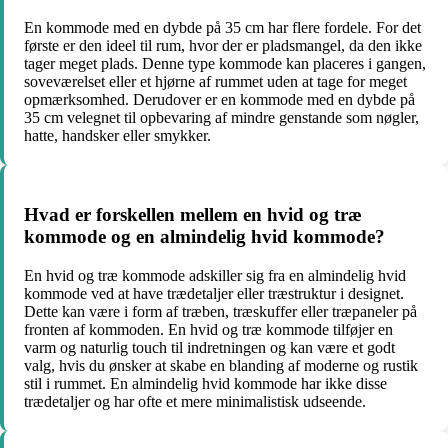
En kommode med en dybde på 35 cm har flere fordele. For det
første er den ideel til rum, hvor der er pladsmangel, da den ikke
tager meget plads. Denne type kommode kan placeres i gangen,
soveværelset eller et hjørne af rummet uden at tage for meget
opmærksomhed. Derudover er en kommode med en dybde på
35 cm velegnet til opbevaring af mindre genstande som nøgler,
hatte, handsker eller smykker.
Hvad er forskellen mellem en hvid og træ
kommode og en almindelig hvid kommode?
En hvid og træ kommode adskiller sig fra en almindelig hvid
kommode ved at have trædetaljer eller træstruktur i designet.
Dette kan være i form af træben, træskuffer eller træpaneler på
fronten af kommoden. En hvid og træ kommode tilføjer en
varm og naturlig touch til indretningen og kan være et godt
valg, hvis du ønsker at skabe en blanding af moderne og rustik
stil i rummet. En almindelig hvid kommode har ikke disse
trædetaljer og har ofte et mere minimalistisk udseende.