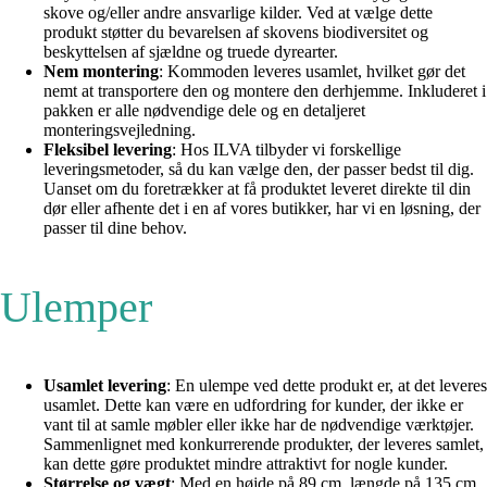
skove og/eller andre ansvarlige kilder. Ved at vælge dette
produkt støtter du bevarelsen af skovens biodiversitet og
beskyttelsen af sjældne og truede dyrearter.
Nem montering
: Kommoden leveres usamlet, hvilket gør det
nemt at transportere den og montere den derhjemme. Inkluderet i
pakken er alle nødvendige dele og en detaljeret
monteringsvejledning.
Fleksibel levering
: Hos ILVA tilbyder vi forskellige
leveringsmetoder, så du kan vælge den, der passer bedst til dig.
Uanset om du foretrækker at få produktet leveret direkte til din
dør eller afhente det i en af vores butikker, har vi en løsning, der
passer til dine behov.
Ulemper
Usamlet levering
: En ulempe ved dette produkt er, at det leveres
usamlet. Dette kan være en udfordring for kunder, der ikke er
vant til at samle møbler eller ikke har de nødvendige værktøjer.
Sammenlignet med konkurrerende produkter, der leveres samlet,
kan dette gøre produktet mindre attraktivt for nogle kunder.
Størrelse og vægt
: Med en højde på 89 cm, længde på 135 cm