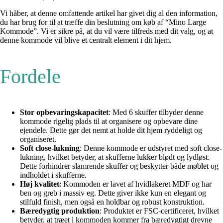
Vi håber, at denne omfattende artikel har givet dig al den information,
du har brug for til at træffe din beslutning om køb af “Mino Large
Kommode”. Vi er sikre på, at du vil være tilfreds med dit valg, og at
denne kommode vil blive et centralt element i dit hjem.
Fordele
Stor opbevaringskapacitet
: Med 6 skuffer tilbyder denne
kommode rigelig plads til at organisere og opbevare dine
ejendele. Dette gør det nemt at holde dit hjem ryddeligt og
organiseret.
Soft close-lukning
: Denne kommode er udstyret med soft close-
lukning, hvilket betyder, at skufferne lukker blødt og lydløst.
Dette forhindrer slamrende skuffer og beskytter både møblet og
indholdet i skufferne.
Høj kvalitet
: Kommoden er lavet af hvidlakeret MDF og har
ben og greb i massiv eg. Dette giver ikke kun en elegant og
stilfuld finish, men også en holdbar og robust konstruktion.
Bæredygtig produktion
: Produktet er FSC-certificeret, hvilket
betyder, at træet i kommoden kommer fra bæredygtigt drevne