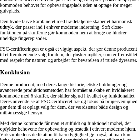
kommoden behovet for opbevaringsplads uden at optage for meget
gulvplads.
Den hvide farve kombineret med trædetaljerne skaber et harmonisk
udtryk, der passer ind i enhver moderne indretning. Soft close-
funktionen på skufferne gør kommoden nem at bruge og hindrer
uheldige fingerepisoder.
FSC-certificeringen er også et vigtigt aspekt, der gør denne producent
til et fremtrædende valg for dem, der ønsker møbler, som er fremstillet
med respekt for naturen og arbejder for bevarelsen af truede dyrearter.
Konklusion
Denne producent, med deres lange historie, etiske holdninger og
avancerede produktionsmetoder, har formået at skabe en hvidlakeret
kommode med 6 skuffer, der skiller sig ud i kvalitet og funktionalitet.
Deres anvendelse af FSC-certificeret træ og fokus på brugervenlighed
gør dem til et oplagt valg for dem, der værdsætter både design og
miljømæssige hensyn.
Med denne kommode får man et stilfuldt og funktionelt møbel, der
opfylder behovene for opbevaring og æstetik i ethvert moderne hjem.
Virksomhedens dedikation til bæredygtighed gør også, at man kan