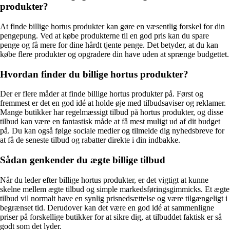
produkter?
At finde billige hortus produkter kan gøre en væsentlig forskel for din
pengepung. Ved at købe produkterne til en god pris kan du spare
penge og få mere for dine hårdt tjente penge. Det betyder, at du kan
købe flere produkter og opgradere din have uden at sprænge budgettet.
Hvordan finder du billige hortus produkter?
Der er flere måder at finde billige hortus produkter på. Først og
fremmest er det en god idé at holde øje med tilbudsaviser og reklamer.
Mange butikker har regelmæssigt tilbud på hortus produkter, og disse
tilbud kan være en fantastisk måde at få mest muligt ud af dit budget
på. Du kan også følge sociale medier og tilmelde dig nyhedsbreve for
at få de seneste tilbud og rabatter direkte i din indbakke.
Sådan genkender du ægte billige tilbud
Når du leder efter billige hortus produkter, er det vigtigt at kunne
skelne mellem ægte tilbud og simple markedsføringsgimmicks. Et ægte
tilbud vil normalt have en synlig prisnedsættelse og være tilgængeligt i
begrænset tid. Derudover kan det være en god idé at sammenligne
priser på forskellige butikker for at sikre dig, at tilbuddet faktisk er så
godt som det lyder.