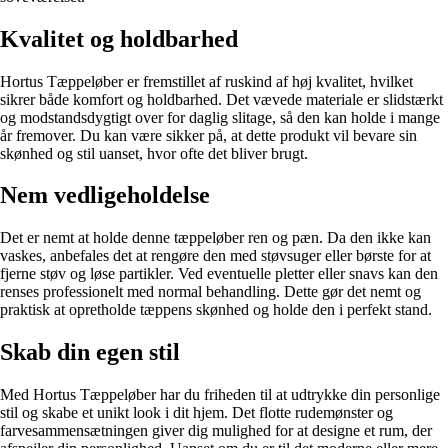
Kvalitet og holdbarhed
Hortus Tæppeløber er fremstillet af ruskind af høj kvalitet, hvilket
sikrer både komfort og holdbarhed. Det vævede materiale er slidstærkt
og modstandsdygtigt over for daglig slitage, så den kan holde i mange
år fremover. Du kan være sikker på, at dette produkt vil bevare sin
skønhed og stil uanset, hvor ofte det bliver brugt.
Nem vedligeholdelse
Det er nemt at holde denne tæppeløber ren og pæn. Da den ikke kan
vaskes, anbefales det at rengøre den med støvsuger eller børste for at
fjerne støv og løse partikler. Ved eventuelle pletter eller snavs kan den
renses professionelt med normal behandling. Dette gør det nemt og
praktisk at opretholde tæppens skønhed og holde den i perfekt stand.
Skab din egen stil
Med Hortus Tæppeløber har du friheden til at udtrykke din personlige
stil og skabe et unikt look i dit hjem. Det flotte rudemønster og
farvesammensætningen giver dig mulighed for at designe et rum, der