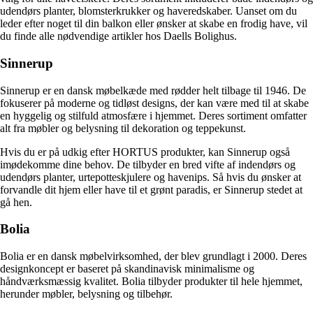
udendørs planter, blomsterkrukker og haveredskaber. Uanset om du
leder efter noget til din balkon eller ønsker at skabe en frodig have, vil
du finde alle nødvendige artikler hos Daells Bolighus.
Sinnerup
Sinnerup er en dansk møbelkæde med rødder helt tilbage til 1946. De
fokuserer på moderne og tidløst designs, der kan være med til at skabe
en hyggelig og stilfuld atmosfære i hjemmet. Deres sortiment omfatter
alt fra møbler og belysning til dekoration og teppekunst.
Hvis du er på udkig efter HORTUS produkter, kan Sinnerup også
imødekomme dine behov. De tilbyder en bred vifte af indendørs og
udendørs planter, urtepotteskjulere og havenips. Så hvis du ønsker at
forvandle dit hjem eller have til et grønt paradis, er Sinnerup stedet at
gå hen.
Bolia
Bolia er en dansk møbelvirksomhed, der blev grundlagt i 2000. Deres
designkoncept er baseret på skandinavisk minimalisme og
håndværksmæssig kvalitet. Bolia tilbyder produkter til hele hjemmet,
herunder møbler, belysning og tilbehør.