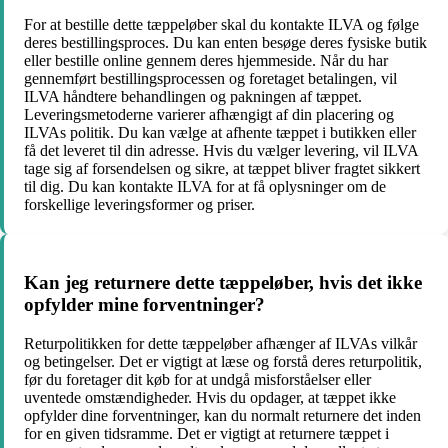
For at bestille dette tæppeløber skal du kontakte ILVA og følge
deres bestillingsproces. Du kan enten besøge deres fysiske butik
eller bestille online gennem deres hjemmeside. Når du har
gennemført bestillingsprocessen og foretaget betalingen, vil
ILVA håndtere behandlingen og pakningen af tæppet.
Leveringsmetoderne varierer afhængigt af din placering og
ILVAs politik. Du kan vælge at afhente tæppet i butikken eller
få det leveret til din adresse. Hvis du vælger levering, vil ILVA
tage sig af forsendelsen og sikre, at tæppet bliver fragtet sikkert
til dig. Du kan kontakte ILVA for at få oplysninger om de
forskellige leveringsformer og priser.
Kan jeg returnere dette tæppeløber, hvis det ikke
opfylder mine forventninger?
Returpolitikken for dette tæppeløber afhænger af ILVAs vilkår
og betingelser. Det er vigtigt at læse og forstå deres returpolitik,
før du foretager dit køb for at undgå misforståelser eller
uventede omstændigheder. Hvis du opdager, at tæppet ikke
opfylder dine forventninger, kan du normalt returnere det inden
for en given tidsramme. Det er vigtigt at returnere tæppet i