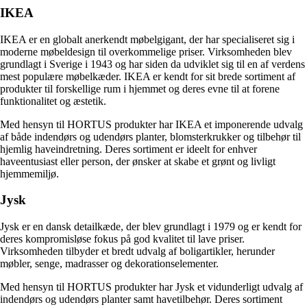
IKEA
IKEA er en globalt anerkendt møbelgigant, der har specialiseret sig i
moderne møbeldesign til overkommelige priser. Virksomheden blev
grundlagt i Sverige i 1943 og har siden da udviklet sig til en af verdens
mest populære møbelkæder. IKEA er kendt for sit brede sortiment af
produkter til forskellige rum i hjemmet og deres evne til at forene
funktionalitet og æstetik.
Med hensyn til HORTUS produkter har IKEA et imponerende udvalg
af både indendørs og udendørs planter, blomsterkrukker og tilbehør til
hjemlig haveindretning. Deres sortiment er ideelt for enhver
haveentusiast eller person, der ønsker at skabe et grønt og livligt
hjemmemiljø.
Jysk
Jysk er en dansk detailkæde, der blev grundlagt i 1979 og er kendt for
deres kompromisløse fokus på god kvalitet til lave priser.
Virksomheden tilbyder et bredt udvalg af boligartikler, herunder
møbler, senge, madrasser og dekorationselementer.
Med hensyn til HORTUS produkter har Jysk et vidunderligt udvalg af
indendørs og udendørs planter samt havetilbehør. Deres sortiment