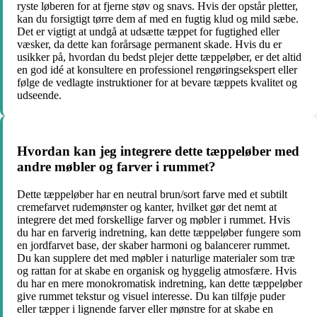
ryste løberen for at fjerne støv og snavs. Hvis der opstår pletter,
kan du forsigtigt tørre dem af med en fugtig klud og mild sæbe.
Det er vigtigt at undgå at udsætte tæppet for fugtighed eller
væsker, da dette kan forårsage permanent skade. Hvis du er
usikker på, hvordan du bedst plejer dette tæppeløber, er det altid
en god idé at konsultere en professionel rengøringsekspert eller
følge de vedlagte instruktioner for at bevare tæppets kvalitet og
udseende.
Hvordan kan jeg integrere dette tæppeløber med
andre møbler og farver i rummet?
Dette tæppeløber har en neutral brun/sort farve med et subtilt
cremefarvet rudemønster og kanter, hvilket gør det nemt at
integrere det med forskellige farver og møbler i rummet. Hvis
du har en farverig indretning, kan dette tæppeløber fungere som
en jordfarvet base, der skaber harmoni og balancerer rummet.
Du kan supplere det med møbler i naturlige materialer som træ
og rattan for at skabe en organisk og hyggelig atmosfære. Hvis
du har en mere monokromatisk indretning, kan dette tæppeløber
give rummet tekstur og visuel interesse. Du kan tilføje puder
eller tæpper i lignende farver eller mønstre for at skabe en