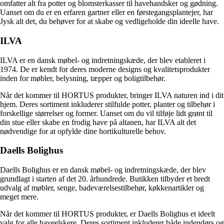
omfatter alt fra potter og blomsterkasser til havehandsker og gødning.
Uanset om du er en erfaren gartner eller en førstegangsplantejer, har
Jysk alt det, du behøver for at skabe og vedligeholde din ideelle have.
ILVA
ILVA er en dansk møbel- og indretningskæde, der blev etableret i
1974. De er kendt for deres moderne designs og kvalitetsprodukter
inden for møbler, belysning, tæpper og boligtilbehør.
Når det kommer til HORTUS produkter, bringer ILVA naturen ind i dit
hjem. Deres sortiment inkluderer stilfulde potter, planter og tilbehør i
forskellige størrelser og former. Uanset om du vil tilføje lidt grønt til
din stue eller skabe en frodig have på altanen, har ILVA alt det
nødvendige for at opfylde dine hortikulturelle behov.
Daells Bolighus
Daells Bolighus er en dansk møbel- og indretningskæde, der blev
grundlagt i starten af det 20. århundrede. Butikken tilbyder et bredt
udvalg af møbler, senge, badeværelsestilbehør, køkkenartikler og
meget mere.
Når det kommer til HORTUS produkter, er Daells Bolighus et ideelt
valg for alle haveelskere. Deres sortiment inkluderer både indendørs og