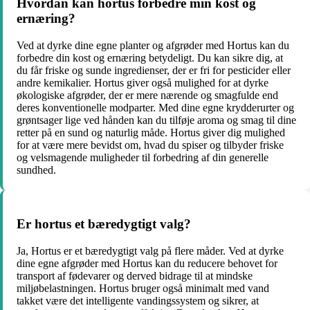
Hvordan kan hortus forbedre min kost og
ernæring?
Ved at dyrke dine egne planter og afgrøder med Hortus kan du
forbedre din kost og ernæring betydeligt. Du kan sikre dig, at
du får friske og sunde ingredienser, der er fri for pesticider eller
andre kemikalier. Hortus giver også mulighed for at dyrke
økologiske afgrøder, der er mere nærende og smagfulde end
deres konventionelle modparter. Med dine egne krydderurter og
grøntsager lige ved hånden kan du tilføje aroma og smag til dine
retter på en sund og naturlig måde. Hortus giver dig mulighed
for at være mere bevidst om, hvad du spiser og tilbyder friske
og velsmagende muligheder til forbedring af din generelle
sundhed.
Er hortus et bæredygtigt valg?
Ja, Hortus er et bæredygtigt valg på flere måder. Ved at dyrke
dine egne afgrøder med Hortus kan du reducere behovet for
transport af fødevarer og derved bidrage til at mindske
miljøbelastningen. Hortus bruger også minimalt med vand
takket være det intelligente vandingssystem og sikrer, at