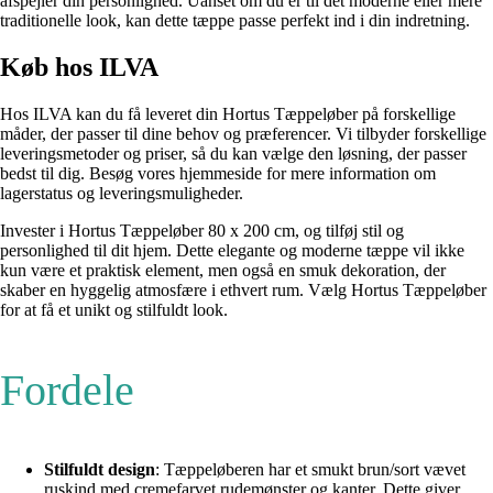
afspejler din personlighed. Uanset om du er til det moderne eller mere
traditionelle look, kan dette tæppe passe perfekt ind i din indretning.
Køb hos ILVA
Hos ILVA kan du få leveret din Hortus Tæppeløber på forskellige
måder, der passer til dine behov og præferencer. Vi tilbyder forskellige
leveringsmetoder og priser, så du kan vælge den løsning, der passer
bedst til dig. Besøg vores hjemmeside for mere information om
lagerstatus og leveringsmuligheder.
Invester i Hortus Tæppeløber 80 x 200 cm, og tilføj stil og
personlighed til dit hjem. Dette elegante og moderne tæppe vil ikke
kun være et praktisk element, men også en smuk dekoration, der
skaber en hyggelig atmosfære i ethvert rum. Vælg Hortus Tæppeløber
for at få et unikt og stilfuldt look.
Fordele
Stilfuldt design
: Tæppeløberen har et smukt brun/sort vævet
ruskind med cremefarvet rudemønster og kanter. Dette giver