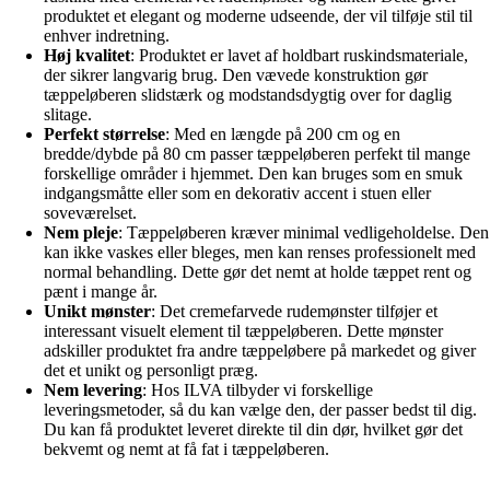
produktet et elegant og moderne udseende, der vil tilføje stil til
enhver indretning.
Høj kvalitet
: Produktet er lavet af holdbart ruskindsmateriale,
der sikrer langvarig brug. Den vævede konstruktion gør
tæppeløberen slidstærk og modstandsdygtig over for daglig
slitage.
Perfekt størrelse
: Med en længde på 200 cm og en
bredde/dybde på 80 cm passer tæppeløberen perfekt til mange
forskellige områder i hjemmet. Den kan bruges som en smuk
indgangsmåtte eller som en dekorativ accent i stuen eller
soveværelset.
Nem pleje
: Tæppeløberen kræver minimal vedligeholdelse. Den
kan ikke vaskes eller bleges, men kan renses professionelt med
normal behandling. Dette gør det nemt at holde tæppet rent og
pænt i mange år.
Unikt mønster
: Det cremefarvede rudemønster tilføjer et
interessant visuelt element til tæppeløberen. Dette mønster
adskiller produktet fra andre tæppeløbere på markedet og giver
det et unikt og personligt præg.
Nem levering
: Hos ILVA tilbyder vi forskellige
leveringsmetoder, så du kan vælge den, der passer bedst til dig.
Du kan få produktet leveret direkte til din dør, hvilket gør det
bekvemt og nemt at få fat i tæppeløberen.