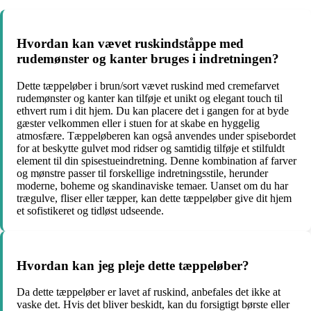
Hvordan kan vævet ruskindståppe med
rudemønster og kanter bruges i indretningen?
Dette tæppeløber i brun/sort vævet ruskind med cremefarvet
rudemønster og kanter kan tilføje et unikt og elegant touch til
ethvert rum i dit hjem. Du kan placere det i gangen for at byde
gæster velkommen eller i stuen for at skabe en hyggelig
atmosfære. Tæppeløberen kan også anvendes under spisebordet
for at beskytte gulvet mod ridser og samtidig tilføje et stilfuldt
element til din spisestueindretning. Denne kombination af farver
og mønstre passer til forskellige indretningsstile, herunder
moderne, boheme og skandinaviske temaer. Uanset om du har
trægulve, fliser eller tæpper, kan dette tæppeløber give dit hjem
et sofistikeret og tidløst udseende.
Hvordan kan jeg pleje dette tæppeløber?
Da dette tæppeløber er lavet af ruskind, anbefales det ikke at
vaske det. Hvis det bliver beskidt, kan du forsigtigt børste eller