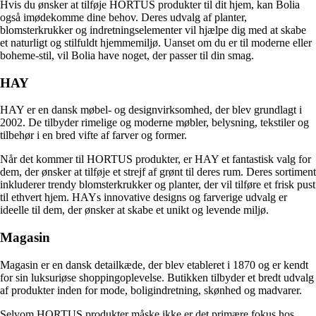
Hvis du ønsker at tilføje HORTUS produkter til dit hjem, kan Bolia
også imødekomme dine behov. Deres udvalg af planter,
blomsterkrukker og indretningselementer vil hjælpe dig med at skabe
et naturligt og stilfuldt hjemmemiljø. Uanset om du er til moderne eller
boheme-stil, vil Bolia have noget, der passer til din smag.
HAY
HAY er en dansk møbel- og designvirksomhed, der blev grundlagt i
2002. De tilbyder rimelige og moderne møbler, belysning, tekstiler og
tilbehør i en bred vifte af farver og former.
Når det kommer til HORTUS produkter, er HAY et fantastisk valg for
dem, der ønsker at tilføje et strejf af grønt til deres rum. Deres sortiment
inkluderer trendy blomsterkrukker og planter, der vil tilføre et frisk pust
til ethvert hjem. HAYs innovative designs og farverige udvalg er
ideelle til dem, der ønsker at skabe et unikt og levende miljø.
Magasin
Magasin er en dansk detailkæde, der blev etableret i 1870 og er kendt
for sin luksuriøse shoppingoplevelse. Butikken tilbyder et bredt udvalg
af produkter inden for mode, boligindretning, skønhed og madvarer.
Selvom HORTUS produkter måske ikke er det primære fokus hos