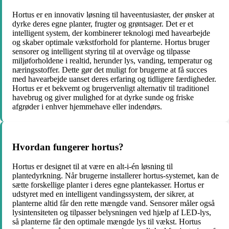
Hortus er en innovativ løsning til haveentusiaster, der ønsker at
dyrke deres egne planter, frugter og grøntsager. Det er et
intelligent system, der kombinerer teknologi med havearbejde
og skaber optimale vækstforhold for planterne. Hortus bruger
sensorer og intelligent styring til at overvåge og tilpasse
miljøforholdene i realtid, herunder lys, vanding, temperatur og
næringsstoffer. Dette gør det muligt for brugerne at få succes
med havearbejde uanset deres erfaring og tidligere færdigheder.
Hortus er et bekvemt og brugervenligt alternativ til traditionel
havebrug og giver mulighed for at dyrke sunde og friske
afgrøder i enhver hjemmehave eller indendørs.
Hvordan fungerer hortus?
Hortus er designet til at være en alt-i-én løsning til
plantedyrkning. Når brugerne installerer hortus-systemet, kan de
sætte forskellige planter i deres egne plantekasser. Hortus er
udstyret med en intelligent vandingssystem, der sikrer, at
planterne altid får den rette mængde vand. Sensorer måler også
lysintensiteten og tilpasser belysningen ved hjælp af LED-lys,
så planterne får den optimale mængde lys til vækst. Hortus