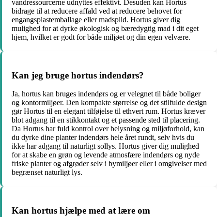
vandressourcerne udnyttes effektivt. Desuden kan Hortus
bidrage til at reducere affald ved at reducere behovet for
engangsplastemballage eller madspild. Hortus giver dig
mulighed for at dyrke økologisk og bæredygtig mad i dit eget
hjem, hvilket er godt for både miljøet og din egen velvære.
Kan jeg bruge hortus indendørs?
Ja, hortus kan bruges indendørs og er velegnet til både boliger
og kontormiljøer. Den kompakte størrelse og det stilfulde design
gør Hortus til en elegant tilføjelse til ethvert rum. Hortus kræver
blot adgang til en stikkontakt og et passende sted til placering.
Da Hortus har fuld kontrol over belysning og miljøforhold, kan
du dyrke dine planter indendørs hele året rundt, selv hvis du
ikke har adgang til naturligt sollys. Hortus giver dig mulighed
for at skabe en grøn og levende atmosfære indendørs og nyde
friske planter og afgrøder selv i bymiljøer eller i omgivelser med
begrænset naturligt lys.
Kan hortus hjælpe med at lære om