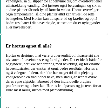
vandingen, så du slipper for at bekymre dig om overdrevet eller
utilstrækkelig vanding. Det justerer også belysningen og sikrer,
at dine planter får nok lys til korrekt vækst. Hortus overvåger
også temperaturen, så dine planter altid kan trives i de rette
betingelser. Med Hortus kan du spare tid og kræfter og opnå
bedre resultater i dit havearbejde, uanset om du er nybegynder
eller haveekspert.
Er hortus egnet til alle?
Hortus er designet til at være brugervenligt og tilpasse sig alle
niveauer af haveinteresse og færdigheder. Det er ideelt både for
begyndere, der ikke har erfaring med havebrug, og for erfarne
haveentusiaster, der ønsker at opnå bedre resultater. Hortus er
også velegnet til dem, der ikke har meget tid til at pleje og
vedligeholde en traditionel have, men stadig ønsker at dyrke
deres egne afgrøder. Baseret på den individuelle brugers
præferencer og behov kan Hortus let tilpasses og justeres for at
sikre mest mulig succes med plantedyrkning.