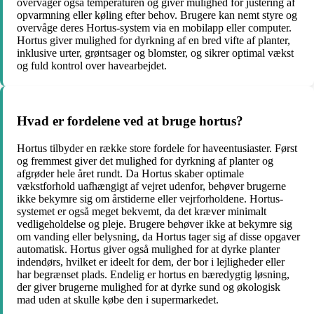
overvåger også temperaturen og giver mulighed for justering af
opvarmning eller køling efter behov. Brugere kan nemt styre og
overvåge deres Hortus-system via en mobilapp eller computer.
Hortus giver mulighed for dyrkning af en bred vifte af planter,
inklusive urter, grøntsager og blomster, og sikrer optimal vækst
og fuld kontrol over havearbejdet.
Hvad er fordelene ved at bruge hortus?
Hortus tilbyder en række store fordele for haveentusiaster. Først
og fremmest giver det mulighed for dyrkning af planter og
afgrøder hele året rundt. Da Hortus skaber optimale
vækstforhold uafhængigt af vejret udenfor, behøver brugerne
ikke bekymre sig om årstiderne eller vejrforholdene. Hortus-
systemet er også meget bekvemt, da det kræver minimalt
vedligeholdelse og pleje. Brugere behøver ikke at bekymre sig
om vanding eller belysning, da Hortus tager sig af disse opgaver
automatisk. Hortus giver også mulighed for at dyrke planter
indendørs, hvilket er ideelt for dem, der bor i lejligheder eller
har begrænset plads. Endelig er hortus en bæredygtig løsning,
der giver brugerne mulighed for at dyrke sund og økologisk
mad uden at skulle købe den i supermarkedet.