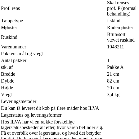
Skal renses
Prof. rens
prof. P (normal
behandling)
Tæppetype
I skind
Mønster
Rudemønster
Brun/sort
Ruskind
vævet ruskind
Varenummer
1048211
Pakkens mål og vægt
Antal pakker
1
stk. af
Pakke A
Bredde
21 cm
Dybde
82 cm
Højde
20 cm
Vægt
3,4 kg
Leveringsmetoder
Du kan få leveret dit køb på flere måder hos ILVA
Lagerstatus og leveringsformer
Hos ILVA har vi en række forskellige
lagerstatusbeskeder alt efter, hvor varen befinder sig.
Få et overblik over lagerstatus, og hvad det betyder
for dig. Du kan også læse om vores leveringsformer