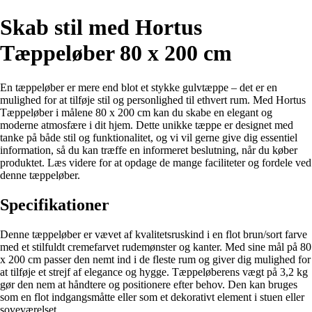
Skab stil med Hortus
Tæppeløber 80 x 200 cm
En tæppeløber er mere end blot et stykke gulvtæppe – det er en
mulighed for at tilføje stil og personlighed til ethvert rum. Med Hortus
Tæppeløber i målene 80 x 200 cm kan du skabe en elegant og
moderne atmosfære i dit hjem. Dette unikke tæppe er designet med
tanke på både stil og funktionalitet, og vi vil gerne give dig essentiel
information, så du kan træffe en informeret beslutning, når du køber
produktet. Læs videre for at opdage de mange faciliteter og fordele ved
denne tæppeløber.
Specifikationer
Denne tæppeløber er vævet af kvalitetsruskind i en flot brun/sort farve
med et stilfuldt cremefarvet rudemønster og kanter. Med sine mål på 80
x 200 cm passer den nemt ind i de fleste rum og giver dig mulighed for
at tilføje et strejf af elegance og hygge. Tæppeløberens vægt på 3,2 kg
gør den nem at håndtere og positionere efter behov. Den kan bruges
som en flot indgangsmåtte eller som et dekorativt element i stuen eller
soveværelset.