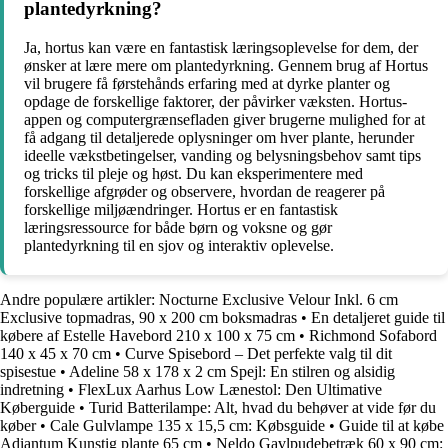
plantedyrkning?
Ja, hortus kan være en fantastisk læringsoplevelse for dem, der
ønsker at lære mere om plantedyrkning. Gennem brug af Hortus
vil brugere få førstehånds erfaring med at dyrke planter og
opdage de forskellige faktorer, der påvirker væksten. Hortus-
appen og computergrænsefladen giver brugerne mulighed for at
få adgang til detaljerede oplysninger om hver plante, herunder
ideelle vækstbetingelser, vanding og belysningsbehov samt tips
og tricks til pleje og høst. Du kan eksperimentere med
forskellige afgrøder og observere, hvordan de reagerer på
forskellige miljøændringer. Hortus er en fantastisk
læringsressource for både børn og voksne og gør
plantedyrkning til en sjov og interaktiv oplevelse.
Andre populære artikler:
Nocturne Exclusive Velour Inkl. 6 cm
Exclusive topmadras, 90 x 200 cm boksmadras
•
En detaljeret guide til
købere af Estelle Havebord 210 x 100 x 75 cm
•
Richmond Sofabord
140 x 45 x 70 cm
•
Curve Spisebord – Det perfekte valg til dit
spisestue
•
Adeline 58 x 178 x 2 cm Spejl: En stilren og alsidig
indretning
•
FlexLux Aarhus Low Lænestol: Den Ultimative
Køberguide
•
Turid Batterilampe: Alt, hvad du behøver at vide før du
køber
•
Cale Gulvlampe 135 x 15,5 cm: Købsguide
•
Guide til at købe
Adiantum Kunstig plante 65 cm
•
Neldo Gavlpudebetræk 60 x 90 cm: