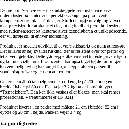
Denne brun/sort vævede ruskindstæppeløber med cremefarvet
rudemønster og kanter er et perfekt eksempel på producentens
kompetencer og fokus på detaljer. Stoffet er nøje udvalgt og vævet
med præcision for at skabe et elegant og holdbart produkt. Designet
med rudemønsteret og kanterne giver tæppeløberen et unikt udseende,
der vil tilføje stil til enhver indretning.
Produktet er specielt udviklet til at være slidstærkt og nemt at rengøre.
Det er lavet af høj kvalitet ruskind, der er resistent over for pletter og
let at vedligeholde. Dette gør tæppeløberen ideel til både private hjem
og kommercielle rum. Producenten har også taget højde for brugerens
bekvemmelighed og har sørget for, at tæppeløberen passer til
standardstørrelser og er nem at montere.
Generelle mål på tæppeløberen er en længde på 200 cm og en
bredde/dybde på 80 cm. Den vejer 3,2 kg og er i produkttypen
“Tæppeløbere”. Den kan ikke vaskes eller bleges, men skal renses
professionelt. Varenummeret er 1048211.
Produktet leveres i en pakke med målene 21 cm i bredde, 82 cm i
dybde og 20 cm i højde. Pakken vejer 3,4 kg.
Valgmuligheder