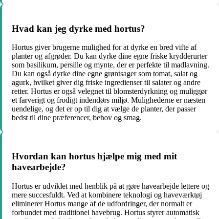
Hvad kan jeg dyrke med hortus?
Hortus giver brugerne mulighed for at dyrke en bred vifte af
planter og afgrøder. Du kan dyrke dine egne friske krydderurter
som basilikum, persille og mynte, der er perfekte til madlavning.
Du kan også dyrke dine egne grøntsager som tomat, salat og
agurk, hvilket giver dig friske ingredienser til salater og andre
retter. Hortus er også velegnet til blomsterdyrkning og muliggør
et farverigt og frodigt indendørs miljø. Mulighederne er næsten
uendelige, og det er op til dig at vælge de planter, der passer
bedst til dine præferencer, behov og smag.
Hvordan kan hortus hjælpe mig med mit
havearbejde?
Hortus er udviklet med henblik på at gøre havearbejde lettere og
mere succesfuldt. Ved at kombinere teknologi og haveværktøj
eliminerer Hortus mange af de udfordringer, der normalt er
forbundet med traditionel havebrug. Hortus styrer automatisk