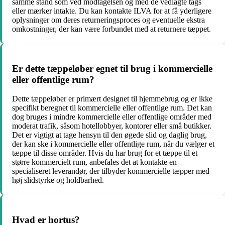
samme stand som ved modtagelsen og med de vedlagte tags
eller mærker intakte. Du kan kontakte ILVA for at få yderligere
oplysninger om deres returneringsproces og eventuelle ekstra
omkostninger, der kan være forbundet med at returnere tæppet.
Er dette tæppeløber egnet til brug i kommercielle
eller offentlige rum?
Dette tæppeløber er primært designet til hjemmebrug og er ikke
specifikt beregnet til kommercielle eller offentlige rum. Det kan
dog bruges i mindre kommercielle eller offentlige områder med
moderat trafik, såsom hotellobbyer, kontorer eller små butikker.
Det er vigtigt at tage hensyn til den øgede slid og daglig brug,
der kan ske i kommercielle eller offentlige rum, når du vælger et
tæppe til disse områder. Hvis du har brug for et tæppe til et
større kommercielt rum, anbefales det at kontakte en
specialiseret leverandør, der tilbyder kommercielle tæpper med
høj slidstyrke og holdbarhed.
Hvad er hortus?