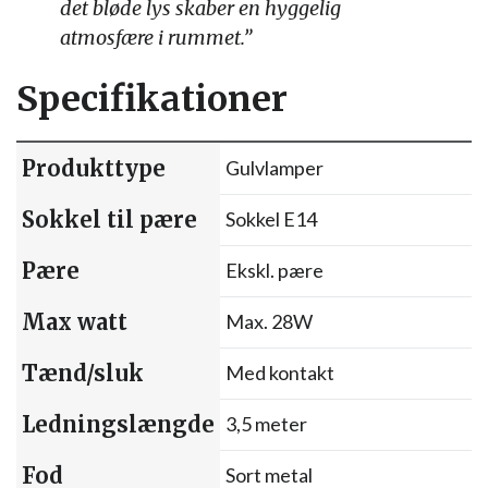
det bløde lys skaber en hyggelig
atmosfære i rummet.”
Specifikationer
Produkttype
Gulvlamper
Sokkel til pære
Sokkel E14
Pære
Ekskl. pære
Max watt
Max. 28W
Tænd/sluk
Med kontakt
Ledningslængde
3,5 meter
Fod
Sort metal