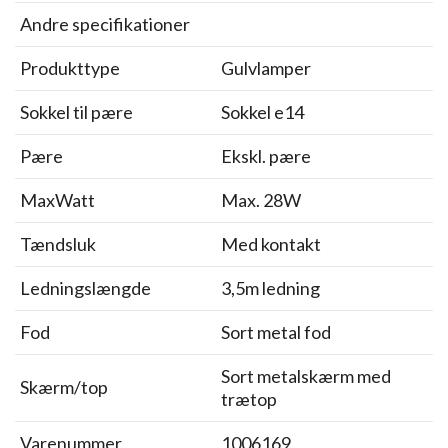
Andre specifikationer
Produkttype
Gulvlamper
Sokkel til pære
Sokkel e14
Pære
Ekskl. pære
MaxWatt
Max. 28W
Tændsluk
Med kontakt
Ledningslængde
3,5m ledning
Fod
Sort metal fod
Sort metalskærm med
Skærm/top
trætop
Varenummer
1006169