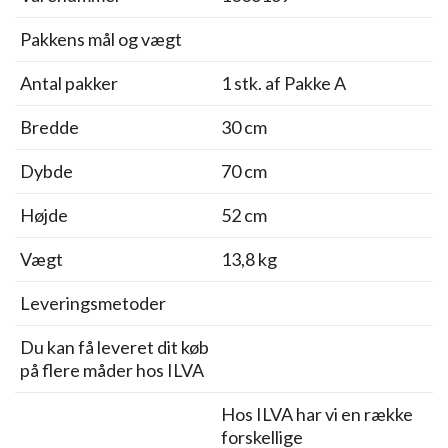
Pakkens mål og vægt
Antal pakker
1 stk. af Pakke A
Bredde
30 cm
Dybde
70 cm
Højde
52 cm
Vægt
13,8 kg
Leveringsmetoder
Du kan få leveret dit køb
på flere måder hos ILVA
Hos ILVA har vi en række
forskellige