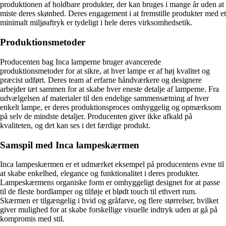
produktionen af holdbare produkter, der kan bruges i mange år uden at
miste deres skønhed. Deres engagement i at fremstille produkter med et
minimalt miljøaftryk er tydeligt i hele deres virksomhedsetik.
Produktionsmetoder
Producenten bag Inca lamperne bruger avancerede
produktionsmetoder for at sikre, at hver lampe er af høj kvalitet og
præcist udført. Deres team af erfarne håndværkere og designere
arbejder tæt sammen for at skabe hver eneste detalje af lamperne. Fra
udvælgelsen af materialer til den endelige sammensætning af hver
enkelt lampe, er deres produktionsproces omhyggelig og opmærksom
på selv de mindste detaljer. Producenten giver ikke afkald på
kvaliteten, og det kan ses i det færdige produkt.
Samspil med Inca lampeskærmen
Inca lampeskærmen er et udmærket eksempel på producentens evne til
at skabe enkelhed, elegance og funktionalitet i deres produkter.
Lampeskærmens organiske form er omhyggeligt designet for at passe
til de fleste bordlamper og tilføje et blødt touch til ethvert rum.
Skærmen er tilgængelig i hvid og gråfarve, og flere størrelser, hvilket
giver mulighed for at skabe forskellige visuelle indtryk uden at gå på
kompromis med stil.