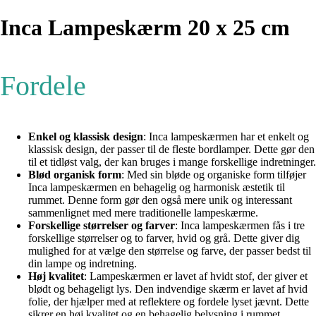
Inca Lampeskærm 20 x 25 cm
Fordele
Enkel og klassisk design
: Inca lampeskærmen har et enkelt og
klassisk design, der passer til de fleste bordlamper. Dette gør den
til et tidløst valg, der kan bruges i mange forskellige indretninger.
Blød organisk form
: Med sin bløde og organiske form tilføjer
Inca lampeskærmen en behagelig og harmonisk æstetik til
rummet. Denne form gør den også mere unik og interessant
sammenlignet med mere traditionelle lampeskærme.
Forskellige størrelser og farver
: Inca lampeskærmen fås i tre
forskellige størrelser og to farver, hvid og grå. Dette giver dig
mulighed for at vælge den størrelse og farve, der passer bedst til
din lampe og indretning.
Høj kvalitet
: Lampeskærmen er lavet af hvidt stof, der giver et
blødt og behageligt lys. Den indvendige skærm er lavet af hvid
folie, der hjælper med at reflektere og fordele lyset jævnt. Dette
sikrer en høj kvalitet og en behagelig belysning i rummet.