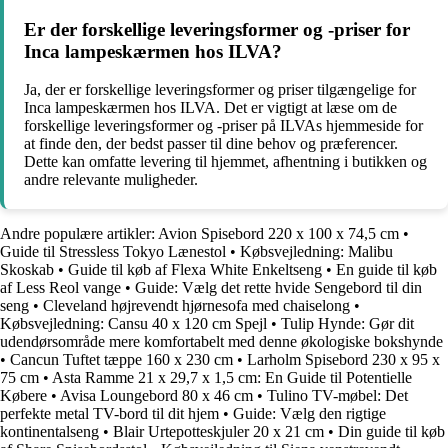
Er der forskellige leveringsformer og -priser for
Inca lampeskærmen hos ILVA?
Ja, der er forskellige leveringsformer og priser tilgængelige for
Inca lampeskærmen hos ILVA. Det er vigtigt at læse om de
forskellige leveringsformer og -priser på ILVAs hjemmeside for
at finde den, der bedst passer til dine behov og præferencer.
Dette kan omfatte levering til hjemmet, afhentning i butikken og
andre relevante muligheder.
Andre populære artikler:
Avion Spisebord 220 x 100 x 74,5 cm
•
Guide til Stressless Tokyo Lænestol
•
Købsvejledning: Malibu
Skoskab
•
Guide til køb af Flexa White Enkeltseng
•
En guide til køb
af Less Reol vange
•
Guide: Vælg det rette hvide Sengebord til din
seng
•
Cleveland højrevendt hjørnesofa med chaiselong
•
Købsvejledning: Cansu 40 x 120 cm Spejl
•
Tulip Hynde: Gør dit
udendørsområde mere komfortabelt med denne økologiske bokshynde
•
Cancun Tuftet tæppe 160 x 230 cm
•
Larholm Spisebord 230 x 95 x
75 cm
•
Asta Ramme 21 x 29,7 x 1,5 cm: En Guide til Potentielle
Købere
•
Avisa Loungebord 80 x 46 cm
•
Tulino TV-møbel: Det
perfekte metal TV-bord til dit hjem
•
Guide: Vælg den rigtige
kontinentalseng
•
Blair Urtepotteskjuler 20 x 21 cm
•
Din guide til køb