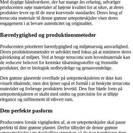
Med dygtige håndværkere, der har mange års erfaring, udvælger
producenten nøje materialer af højeste kvalitet for at sikre, at deres
produkter lever op til de mest krævende standarder. Deres brug af
terracotta materiale til denne grønne urtepotteskjuler viser deres
engagement i at bevare autenticitet og originalitet.
Bæredygtighed og produktionsmetoder
Producenten prioriterer bæredygtighed og miljømæssig ansvarlighed.
Deres produktionsmetoder er udviklet med fokus på at minimere deres
påvirkning af miljøet. Ved at bruge terracotta som hovedmateriale kan
de reducere behovet for kemiske tilsætningsstoffer og fremstille
produkter, der er biologisk nedbrydelige og genanvendelige.
Den grønne glaserede overflade på urtepotteskjuleren er ikke kun
visuelt tiltalende, men den tjener også et formål i at beskytte terracotta
materialet og forlænge produktets levetid. Den fine bløde form på
urtepotteskjuleren er skabt med omhu og præcision for at tilføje
elegance og raffinement til ethvert rum.
Den perfekte pasform
Producenten forstår vigtigheden af, at en urtepotteskjuler skal passe
perfekt til dine grønne planter. Derfor tilbyder de denne grønne
urtepotteskjuler i tre forskellige størrelser, så du kan kombinere dem