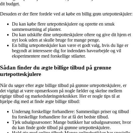
dit budget.
Desuden er der flere fordele ved at købe en billig grøn urtepotteskjuler:
Du kan købe flere urtepotteskjulere og oprette en smuk
sammensætning af planter.
Du kan udskifte dine urtepotteskjulere oftere og give dit hjem et
nyt look uden at skulle bruge for mange penge.
En billig urtepotteskjuler kan være et godt valg, hvis du lige er
begyndt at interessere dig for indendørs havearbejde og vil
eksperimentere med forskellige stilarter.
Sådan finder du ægte billige tilbud på grønne
urtepotteskjulere
Når du søger efter ægte billige tilbud på grønne urtepotteskjulere, er
det vigtigt at være opmærksom på nogle fælder og skelne mellem
rigtige tilbud og markedsføringsteknikker. Her er nogle tips til at
hjælpe dig med at finde ægte billige tilbud:
Undersøg forskellige forhandlere: Sammenlign priser og tilbud
fra forskellige forhandlere for at få det bedste tilbud.
Tjek udsalgssæsoner: Mange butikker har udsalgssæsoner, hvor
du kan finde gode tilbud på grønne urtepotteskjulere.
Hold øje med online tilbud: Mange onlinebutikker har specielle