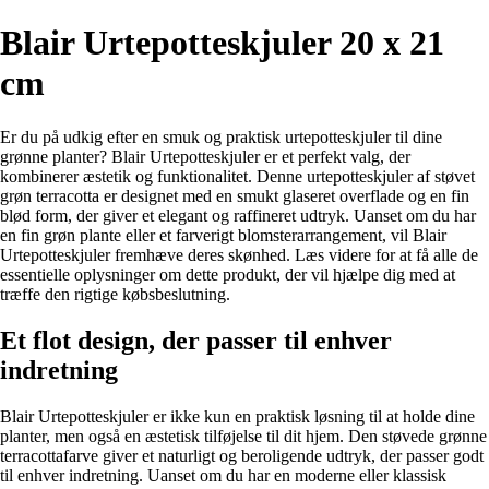
Blair Urtepotteskjuler 20 x 21
cm
Er du på udkig efter en smuk og praktisk urtepotteskjuler til dine
grønne planter? Blair Urtepotteskjuler er et perfekt valg, der
kombinerer æstetik og funktionalitet. Denne urtepotteskjuler af støvet
grøn terracotta er designet med en smukt glaseret overflade og en fin
blød form, der giver et elegant og raffineret udtryk. Uanset om du har
en fin grøn plante eller et farverigt blomsterarrangement, vil Blair
Urtepotteskjuler fremhæve deres skønhed. Læs videre for at få alle de
essentielle oplysninger om dette produkt, der vil hjælpe dig med at
træffe den rigtige købsbeslutning.
Et flot design, der passer til enhver
indretning
Blair Urtepotteskjuler er ikke kun en praktisk løsning til at holde dine
planter, men også en æstetisk tilføjelse til dit hjem. Den støvede grønne
terracottafarve giver et naturligt og beroligende udtryk, der passer godt
til enhver indretning. Uanset om du har en moderne eller klassisk