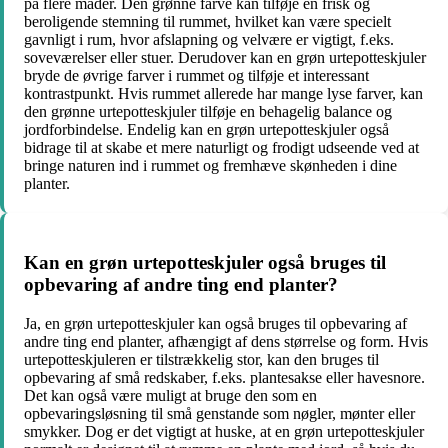
på flere måder. Den grønne farve kan tilføje en frisk og
beroligende stemning til rummet, hvilket kan være specielt
gavnligt i rum, hvor afslapning og velvære er vigtigt, f.eks.
soveværelser eller stuer. Derudover kan en grøn urtepotteskjuler
bryde de øvrige farver i rummet og tilføje et interessant
kontrastpunkt. Hvis rummet allerede har mange lyse farver, kan
den grønne urtepotteskjuler tilføje en behagelig balance og
jordforbindelse. Endelig kan en grøn urtepotteskjuler også
bidrage til at skabe et mere naturligt og frodigt udseende ved at
bringe naturen ind i rummet og fremhæve skønheden i dine
planter.
Kan en grøn urtepotteskjuler også bruges til
opbevaring af andre ting end planter?
Ja, en grøn urtepotteskjuler kan også bruges til opbevaring af
andre ting end planter, afhængigt af dens størrelse og form. Hvis
urtepotteskjuleren er tilstrækkelig stor, kan den bruges til
opbevaring af små redskaber, f.eks. plantesakse eller havesnore.
Det kan også være muligt at bruge den som en
opbevaringsløsning til små genstande som nøgler, mønter eller
smykker. Dog er det vigtigt at huske, at en grøn urtepotteskjuler