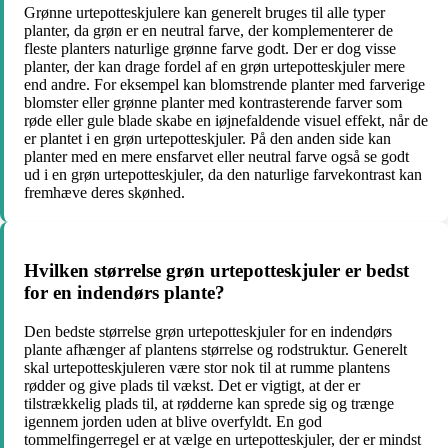
Grønne urtepotteskjulere kan generelt bruges til alle typer
planter, da grøn er en neutral farve, der komplementerer de
fleste planters naturlige grønne farve godt. Der er dog visse
planter, der kan drage fordel af en grøn urtepotteskjuler mere
end andre. For eksempel kan blomstrende planter med farverige
blomster eller grønne planter med kontrasterende farver som
røde eller gule blade skabe en iøjnefaldende visuel effekt, når de
er plantet i en grøn urtepotteskjuler. På den anden side kan
planter med en mere ensfarvet eller neutral farve også se godt
ud i en grøn urtepotteskjuler, da den naturlige farvekontrast kan
fremhæve deres skønhed.
Hvilken størrelse grøn urtepotteskjuler er bedst
for en indendørs plante?
Den bedste størrelse grøn urtepotteskjuler for en indendørs
plante afhænger af plantens størrelse og rodstruktur. Generelt
skal urtepotteskjuleren være stor nok til at rumme plantens
rødder og give plads til vækst. Det er vigtigt, at der er
tilstrækkelig plads til, at rødderne kan sprede sig og trænge
igennem jorden uden at blive overfyldt. En god
tommelfingerregel er at vælge en urtepotteskjuler, der er mindst