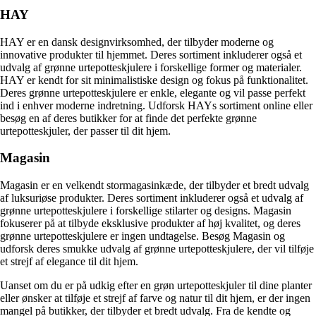
HAY
HAY er en dansk designvirksomhed, der tilbyder moderne og
innovative produkter til hjemmet. Deres sortiment inkluderer også et
udvalg af grønne urtepotteskjulere i forskellige former og materialer.
HAY er kendt for sit minimalistiske design og fokus på funktionalitet.
Deres grønne urtepotteskjulere er enkle, elegante og vil passe perfekt
ind i enhver moderne indretning. Udforsk HAYs sortiment online eller
besøg en af deres butikker for at finde det perfekte grønne
urtepotteskjuler, der passer til dit hjem.
Magasin
Magasin er en velkendt stormagasinkæde, der tilbyder et bredt udvalg
af luksuriøse produkter. Deres sortiment inkluderer også et udvalg af
grønne urtepotteskjulere i forskellige stilarter og designs. Magasin
fokuserer på at tilbyde eksklusive produkter af høj kvalitet, og deres
grønne urtepotteskjulere er ingen undtagelse. Besøg Magasin og
udforsk deres smukke udvalg af grønne urtepotteskjulere, der vil tilføje
et strejf af elegance til dit hjem.
Uanset om du er på udkig efter en grøn urtepotteskjuler til dine planter
eller ønsker at tilføje et strejf af farve og natur til dit hjem, er der ingen
mangel på butikker, der tilbyder et bredt udvalg. Fra de kendte og