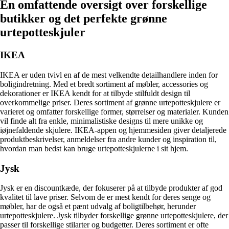
En omfattende oversigt over forskellige
butikker og det perfekte grønne
urtepotteskjuler
IKEA
IKEA er uden tvivl en af de mest velkendte detailhandlere inden for
boligindretning. Med et bredt sortiment af møbler, accessories og
dekorationer er IKEA kendt for at tilbyde stilfuldt design til
overkommelige priser. Deres sortiment af grønne urtepotteskjulere er
varieret og omfatter forskellige former, størrelser og materialer. Kunden
vil finde alt fra enkle, minimalistiske designs til mere unikke og
iøjnefaldende skjulere. IKEA-appen og hjemmesiden giver detaljerede
produktbeskrivelser, anmeldelser fra andre kunder og inspiration til,
hvordan man bedst kan bruge urtepotteskjulerne i sit hjem.
Jysk
Jysk er en discountkæde, der fokuserer på at tilbyde produkter af god
kvalitet til lave priser. Selvom de er mest kendt for deres senge og
møbler, har de også et pænt udvalg af boligtilbehør, herunder
urtepotteskjulere. Jysk tilbyder forskellige grønne urtepotteskjulere, der
passer til forskellige stilarter og budgetter. Deres sortiment er ofte