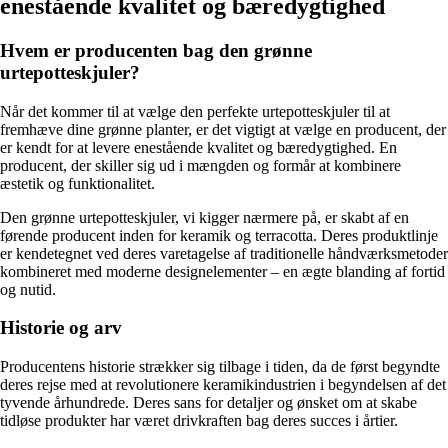
enestående kvalitet og bæredygtighed
Hvem er producenten bag den grønne
urtepotteskjuler?
Når det kommer til at vælge den perfekte urtepotteskjuler til at
fremhæve dine grønne planter, er det vigtigt at vælge en producent, der
er kendt for at levere enestående kvalitet og bæredygtighed. En
producent, der skiller sig ud i mængden og formår at kombinere
æstetik og funktionalitet.
Den grønne urtepotteskjuler, vi kigger nærmere på, er skabt af en
førende producent inden for keramik og terracotta. Deres produktlinje
er kendetegnet ved deres varetagelse af traditionelle håndværksmetoder
kombineret med moderne designelementer – en ægte blanding af fortid
og nutid.
Historie og arv
Producentens historie strækker sig tilbage i tiden, da de først begyndte
deres rejse med at revolutionere keramikindustrien i begyndelsen af det
tyvende århundrede. Deres sans for detaljer og ønsket om at skabe
tidløse produkter har været drivkraften bag deres succes i årtier.