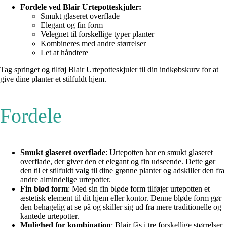
Fordele ved Blair Urtepotteskjuler:
Smukt glaseret overflade
Elegant og fin form
Velegnet til forskellige typer planter
Kombineres med andre størrelser
Let at håndtere
Tag springet og tilføj Blair Urtepotteskjuler til din indkøbskurv for at
give dine planter et stilfuldt hjem.
Fordele
Smukt glaseret overflade
: Urtepotten har en smukt glaseret
overflade, der giver den et elegant og fin udseende. Dette gør
den til et stilfuldt valg til dine grønne planter og adskiller den fra
andre almindelige urtepotter.
Fin blød form
: Med sin fin bløde form tilføjer urtepotten et
æstetisk element til dit hjem eller kontor. Denne bløde form gør
den behagelig at se på og skiller sig ud fra mere traditionelle og
kantede urtepotter.
Mulighed for kombination
: Blair fås i tre forskellige størrelser,