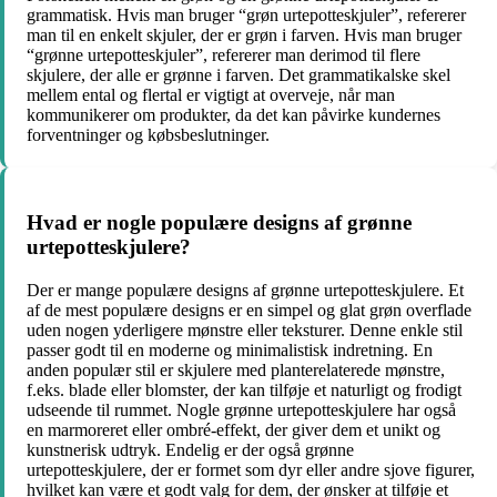
grammatisk. Hvis man bruger “grøn urtepotteskjuler”, refererer
man til en enkelt skjuler, der er grøn i farven. Hvis man bruger
“grønne urtepotteskjuler”, refererer man derimod til flere
skjulere, der alle er grønne i farven. Det grammatikalske skel
mellem ental og flertal er vigtigt at overveje, når man
kommunikerer om produkter, da det kan påvirke kundernes
forventninger og købsbeslutninger.
Hvad er nogle populære designs af grønne
urtepotteskjulere?
Der er mange populære designs af grønne urtepotteskjulere. Et
af de mest populære designs er en simpel og glat grøn overflade
uden nogen yderligere mønstre eller teksturer. Denne enkle stil
passer godt til en moderne og minimalistisk indretning. En
anden populær stil er skjulere med planterelaterede mønstre,
f.eks. blade eller blomster, der kan tilføje et naturligt og frodigt
udseende til rummet. Nogle grønne urtepotteskjulere har også
en marmoreret eller ombré-effekt, der giver dem et unikt og
kunstnerisk udtryk. Endelig er der også grønne
urtepotteskjulere, der er formet som dyr eller andre sjove figurer,
hvilket kan være et godt valg for dem, der ønsker at tilføje et