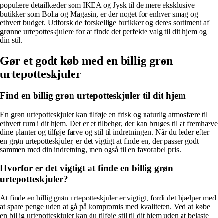
populære detailkæder som IKEA og Jysk til de mere eksklusive
butikker som Bolia og Magasin, er der noget for enhver smag og
ethvert budget. Udforsk de forskellige butikker og deres sortiment af
grønne urtepotteskjulere for at finde det perfekte valg til dit hjem og
din stil.
Gør et godt køb med en billig grøn
urtepotteskjuler
Find en billig grøn urtepotteskjuler til dit hjem
En grøn urtepotteskjuler kan tilføje en frisk og naturlig atmosfære til
ethvert rum i dit hjem. Det er et tilbehør, der kan bruges til at fremhæve
dine planter og tilføje farve og stil til indretningen. Når du leder efter
en grøn urtepotteskjuler, er det vigtigt at finde en, der passer godt
sammen med din indretning, men også til en favorabel pris.
Hvorfor er det vigtigt at finde en billig grøn
urtepotteskjuler?
At finde en billig grøn urtepotteskjuler er vigtigt, fordi det hjælper med
at spare penge uden at gå på kompromis med kvaliteten. Ved at købe
en billig urtepotteskjuler kan du tilføje stil til dit hjem uden at belaste