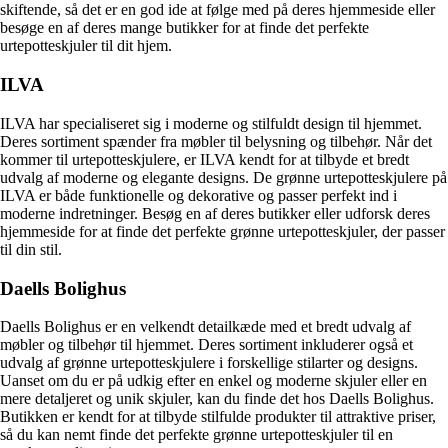
skiftende, så det er en god ide at følge med på deres hjemmeside eller
besøge en af deres mange butikker for at finde det perfekte
urtepotteskjuler til dit hjem.
ILVA
ILVA har specialiseret sig i moderne og stilfuldt design til hjemmet.
Deres sortiment spænder fra møbler til belysning og tilbehør. Når det
kommer til urtepotteskjulere, er ILVA kendt for at tilbyde et bredt
udvalg af moderne og elegante designs. De grønne urtepotteskjulere på
ILVA er både funktionelle og dekorative og passer perfekt ind i
moderne indretninger. Besøg en af deres butikker eller udforsk deres
hjemmeside for at finde det perfekte grønne urtepotteskjuler, der passer
til din stil.
Daells Bolighus
Daells Bolighus er en velkendt detailkæde med et bredt udvalg af
møbler og tilbehør til hjemmet. Deres sortiment inkluderer også et
udvalg af grønne urtepotteskjulere i forskellige stilarter og designs.
Uanset om du er på udkig efter en enkel og moderne skjuler eller en
mere detaljeret og unik skjuler, kan du finde det hos Daells Bolighus.
Butikken er kendt for at tilbyde stilfulde produkter til attraktive priser,
så du kan nemt finde det perfekte grønne urtepotteskjuler til en