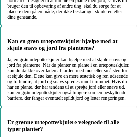
normalt er designet til at rumme en plante med jord, så hvis du
bruger den til opbevaring af andre ting, skal du sørge for at
placere dem på en måde, der ikke beskadiger skjuleren eller
dine genstande.
Kan en grøn urtepotteskjuler hjælpe med at
skjule snavs og jord fra planterne?
Ja, en grøn urtepotteskjuler kan hjælpe med at skjule snavs og
jord fra planterne. Når du planter en plante i en urtepotteskjuler,
kan du dække overfladen af jorden med mos eller små sten for
at skjule den. Dette kan give en mere æstetisk og ren udseende
og forhindre, at jord og snavs spredes rundt i rummet. Hvis du
har en plante, der har tendens til at sprøjte jord eller snavs ud,
kan en grøn urtepotteskjuler også fungere som en beskyttende
barriere, der fanger eventuelt spildt jord og letter rengøringen.
Er grønne urtepotteskjulere velegnede til alle
typer planter?