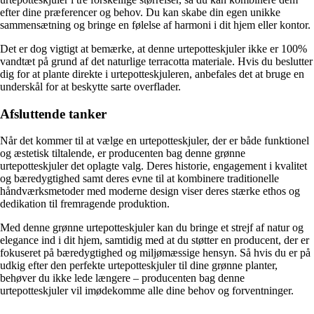
efter dine præferencer og behov. Du kan skabe din egen unikke
sammensætning og bringe en følelse af harmoni i dit hjem eller kontor.
Det er dog vigtigt at bemærke, at denne urtepotteskjuler ikke er 100%
vandtæt på grund af det naturlige terracotta materiale. Hvis du beslutter
dig for at plante direkte i urtepotteskjuleren, anbefales det at bruge en
underskål for at beskytte sarte overflader.
Afsluttende tanker
Når det kommer til at vælge en urtepotteskjuler, der er både funktionel
og æstetisk tiltalende, er producenten bag denne grønne
urtepotteskjuler det oplagte valg. Deres historie, engagement i kvalitet
og bæredygtighed samt deres evne til at kombinere traditionelle
håndværksmetoder med moderne design viser deres stærke ethos og
dedikation til fremragende produktion.
Med denne grønne urtepotteskjuler kan du bringe et strejf af natur og
elegance ind i dit hjem, samtidig med at du støtter en producent, der er
fokuseret på bæredygtighed og miljømæssige hensyn. Så hvis du er på
udkig efter den perfekte urtepotteskjuler til dine grønne planter,
behøver du ikke lede længere – producenten bag denne
urtepotteskjuler vil imødekomme alle dine behov og forventninger.