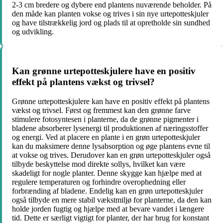
2-3 cm bredere og dybere end plantens nuværende beholder. På
den måde kan planten vokse og trives i sin nye urtepotteskjuler
og have tilstrækkelig jord og plads til at opretholde sin sundhed
og udvikling.
Kan grønne urtepotteskjulere have en positiv
effekt på plantens vækst og trivsel?
Grønne urtepotteskjulere kan have en positiv effekt på plantens
vækst og trivsel. Først og fremmest kan den grønne farve
stimulere fotosyntesen i planterne, da de grønne pigmenter i
bladene absorberer lysenergi til produktionen af ​​næringsstoffer
og energi. Ved at placere en plante i en grøn urtepotteskjuler
kan du maksimere denne lysabsorption og øge plantens evne til
at vokse og trives. Derudover kan en grøn urtepotteskjuler også
tilbyde beskyttelse mod direkte sollys, hvilket kan være
skadeligt for nogle planter. Denne skygge kan hjælpe med at
regulere temperaturen og forhindre overophedning eller
forbrænding af bladene. Endelig kan en grøn urtepotteskjuler
også tilbyde en mere stabil vækstmiljø for planterne, da den kan
holde jorden fugtig og hjælpe med at bevare vandet i længere
tid. Dette er særligt vigtigt for planter, der har brug for konstant