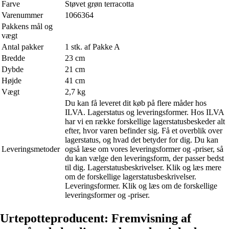
Farve
Støvet grøn terracotta
Varenummer
1066364
Pakkens mål og
vægt
Antal pakker
1 stk. af Pakke A
Bredde
23 cm
Dybde
21 cm
Højde
41 cm
Vægt
2,7 kg
Du kan få leveret dit køb på flere måder hos
ILVA. Lagerstatus og leveringsformer. Hos ILVA
har vi en række forskellige lagerstatusbeskeder alt
efter, hvor varen befinder sig. Få et overblik over
lagerstatus, og hvad det betyder for dig. Du kan
Leveringsmetoder
også læse om vores leveringsformer og -priser, så
du kan vælge den leveringsform, der passer bedst
til dig. Lagerstatusbeskrivelser. Klik og læs mere
om de forskellige lagerstatusbeskrivelser.
Leveringsformer. Klik og læs om de forskellige
leveringsformer og -priser.
Urtepotteproducent: Fremvisning af